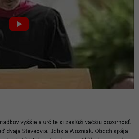
adkov vyššie a určite si zaslúži väčšiu pozornosť.
neď dvaja Steveovia. Jobs a Wozniak. Oboch spája