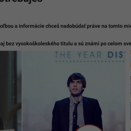
voľbou a informácie chceš nadobúdať práve na tomto mies
li aj bez vysokoškoleského titulu a sú známi po celom sv