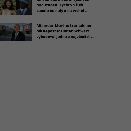
budúcnosti. Týchto 5 ľudí
začalo od nuly a na vrchol
vystrelili až po štyridsiatke
Miliardár, ktorého tvár takmer
nik nepozná: Dieter Schwarz
vybudoval jedno z najväčších
impérií