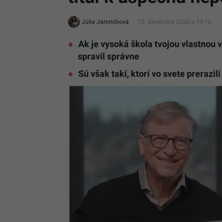
Júlia Jamrichová
12. decembra 2020 o 19:16
Ak je vysoká škola tvojou vlastnou 
spravil správne
Sú však takí, ktorí vo svete prerazi