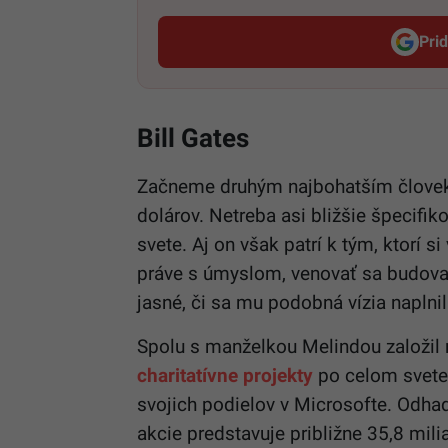
Pri
Bill Gates
Začneme druhým najbohatším človeko
dolárov. Netreba asi bližšie špecifik
svete. Aj on však patrí k tým, ktorí s
práve s úmyslom, venovať sa budova
jasné, či sa mu podobná vízia naplnil
Spolu s manželkou Melindou založil n
charitatívne projekty
po celom svete.
svojich podielov v Microsofte. Odhad
akcie predstavuje približne
35,8 mili