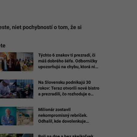
te, niet pochybností o tom, že si
ete
Týchto 6 znakov ti prezradí, či
máš dobrého šéfa. Odborníčky
upozorňujú na chybu, ktorá ničí
dôveru v tíme
Na Slovensku podnikajú 30
rokov: Teraz otvorili nové bistro
a prezradili, čo rozhoduje o
úspechu
Milionár zostavil
nekompromisný rebríček.
Odhalil, kde dovolenkuje
svetová elita a ktoré miesta už
stratili lesk
Boli na dne a bez akejkoľvek