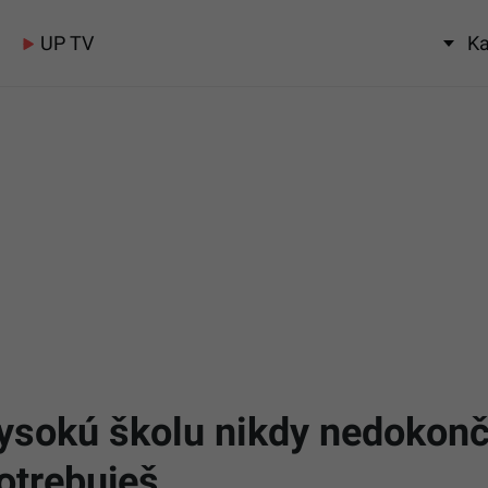
UP TV
Ka
vysokú školu nikdy nedokonč
otrebuješ