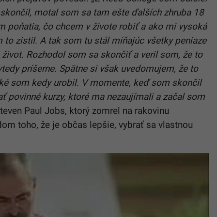
končil, motal som sa tam ešte ďalších zhruba 18
 poňatia, čo chcem v živote robiť a ako mi vysoká
o zistil. A tak som tu stál míňajúc všetky peniaze
oj život. Rozhodol som sa skončiť a veril som, že to
vtedy príšerne. Spätne si však uvedomujem, že to
 aké som kedy urobil. V momente, keď som skončil
ť povinné kurzy, ktoré ma nezaujímali a začal som
teven Paul Jobs, ktorý zomrel na rakovinu
om toho, že je občas lepšie, vybrať sa vlastnou