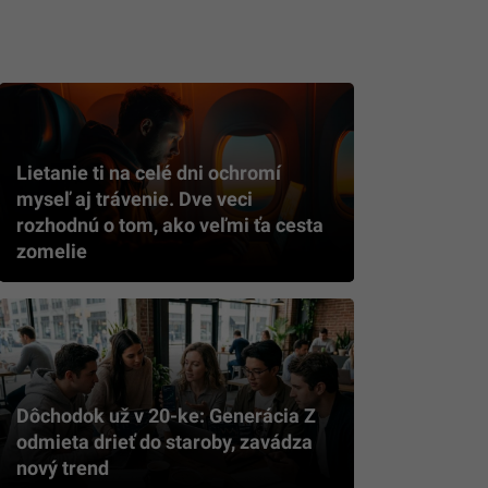
Lietanie ti na celé dni ochromí
myseľ aj trávenie. Dve veci
rozhodnú o tom, ako veľmi ťa cesta
zomelie
Dôchodok už v 20-ke: Generácia Z
odmieta drieť do staroby, zavádza
nový trend