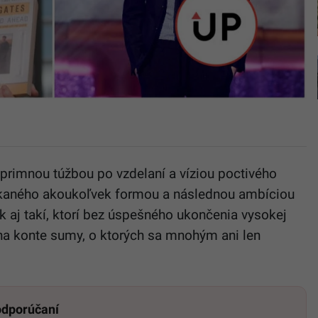
 úprimnou túžbou po vzdelaní a víziou poctivého
u získaného akoukoľvek formou a následnou ambíciou
ak aj takí, ktorí bez úspešného ukončenia vysokej
 na konte sumy, o ktorých sa mnohým ani len
 odporúčaní