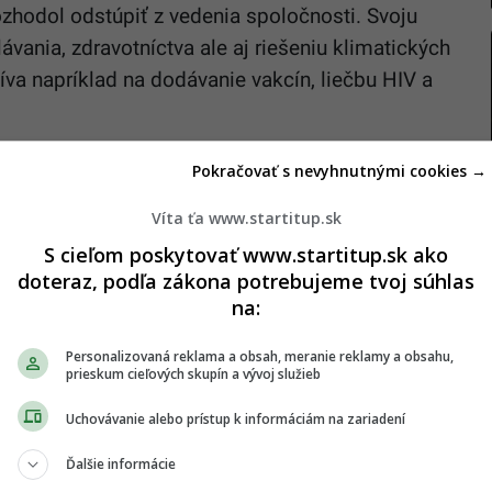
ozhodol odstúpiť z vedenia spoločnosti. Svoju
vania, zdravotníctva ale aj riešeniu klimatických
va napríklad na dodávanie vakcín, liečbu HIV a
LCDg29c/?
Pokračovať s nevyhnutnými cookies →
AR3hOaS7hZjNQ6OsUgA6wzu2x-
Víta ťa www.startitup.sk
IH9tc
S cieľom poskytovať www.startitup.sk ako
doteraz, podľa zákona potrebujeme tvoj súhlas
na:
tších ľudí sveta objavilo na 7 mieste. Patrí k
Personalizovaná reklama a obsah, meranie reklamy a obsahu,
prieskum cieľových skupín a vývoj služieb
o Bill Gates, ani on nedokončil Harvardovu
nikol nápad najznámejšej sociálnej siete. Spolu s
Uchovávanie alebo prístup k informáciám na zariadení
rmu, vďaka ktorej by sa mohli spájať študenti celej
Ďalšie informácie
s je v spojení vďaka Facebooku obrovská časť