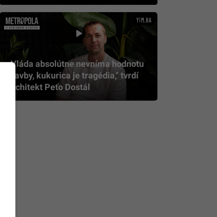
„Vláda absolútne nevníma hodnotu
stavby, kukurica je tragédia,” tvrdí
architekt Peťo Dostál