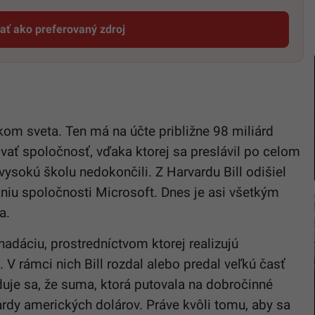
dať ako preferovaný zdroj
Startitup, odkaz sa otvorí v novom okne
m sveta. Ten má na účte približne 98 miliárd
ovať spoločnosť, vďaka ktorej sa preslávil po celom
i vysokú školu nedokončili. Z Harvardu Bill odišiel
niu spoločnosti
Microsoft. Dnes je asi všetkým
a.
adáciu, prostredníctvom ktorej realizujú
 V rámci nich Bill rozdal alebo predal veľkú časť
uje sa, že suma, ktorá putovala na dobročinné
ardy amerických dolárov. Práve kvôli tomu, aby sa