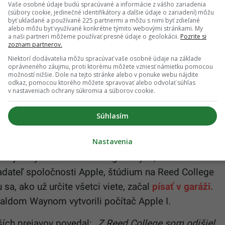
Vaše osobné údaje budú spracúvané a informácie z vášho zariadenia
e lekárkou, založili
organizáciu
, v rámci ktorej sa
(súbory cookie, jedinečné identifikátory a ďalšie údaje o zariadení) môžu
Taktiež vyvinuli sieť CZI Neurodegeneration
byť ukladané a používané 225 partnermi a môžu s nimi byť zdieľané
alebo môžu byť využívané konkrétne týmito webovými stránkami. My
árov a vedcov, ktorí vďaka nej môžu študovať
a naši partneri môžeme používať presné údaje o geolokácii.
Pozrite si
zoznam partnerov.
Niektorí dodávatelia môžu spracúvať vaše osobné údaje na základe
oprávneného záujmu, proti ktorému môžete vzniesť námietku pomocou
Lx8AIo6/?
možností nižšie. Dole na tejto stránke alebo v ponuke webu nájdite
odkaz, pomocou ktorého môžete spravovať alebo odvolať súhlas
wAR0iwc4nJW1nX7LSP1882HWXrfI-
v nastaveniach ochrany súkromia a súborov cookie.
XeA
Súhlasím
Nastavenia
tky si vyslúžil ďalší z kategórie tých, ktorí
adateľ spoločnosti Apple, štúdium na Reed College
sa, ako už určite všetci viete, začal
písať v garáži.
ldom Waynom vytvorili počítač Apple I.
ích prejavov povedal: „
Z Reed College som odišiel