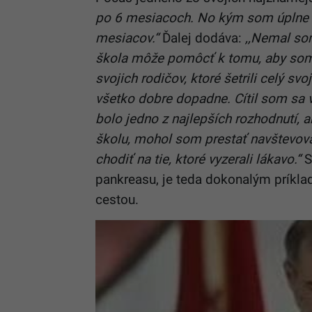
po 6 mesiacoch. No kým som úplne s
mesiacov.“
Ďalej dodáva:
,,Nemal som
škola môže pomôcť k tomu, aby som t
svojich rodičov, ktoré šetrili celý sv
všetko dobre dopadne.
Cítil som sa 
bolo jedno z najlepších rozhodnutí,
školu, mohol som prestať navštevova
chodiť na tie, ktoré vyzerali lákavo.“
S
pankreasu, je teda dokonalým príklad
cestou.