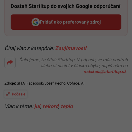
Dostaň Startitup do svojich Google odporúčaní
Pridať ako preferovaný zdroj
Startitup, odkaz sa otvorí v n
Čítaj viac z kategórie:
Zaujímavosti
Ďakujeme, že čítaš Startitup. V prípade, že máš postreh
alebo si našiel v článku chybu, napíš nám na
redakcia@startitup.sk
.
Zdroje: SITA,
Facebook/Jozef Pecho
,
Coface
, AI
Počasie
Viac k téme:
jul
,
rekord
,
teplo