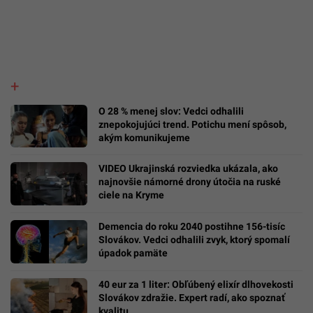
O 28 % menej slov: Vedci odhalili
znepokojujúci trend. Potichu mení spôsob,
akým komunikujeme
VIDEO Ukrajinská rozviedka ukázala, ako
najnovšie námorné drony útočia na ruské
ciele na Kryme
Demencia do roku 2040 postihne 156-tisíc
Slovákov. Vedci odhalili zvyk, ktorý spomalí
úpadok pamäte
40 eur za 1 liter: Obľúbený elixír dlhovekosti
Slovákov zdražie. Expert radí, ako spoznať
kvalitu