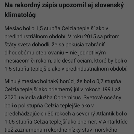
Na rekordný zápis upozornil aj slovenský
klimatológ
Mesiac bol o 1,5 stupňa Celzia teplejší ako v
predindustriálnom období. V roku 2015 sa pritom
štáty sveta dohodli, že sa pokúsia zabrániť
dlhodobému otepľovaniu – nie jednotlivým
mesiacom či rokom, ale desaťročiam, ktoré by boli o
1,5 stupňa teplejšie ako v predindustriálnom období.
Minulý mesiac bol taký horúci, že bol o 0,7 stupňa
Celzia teplejší ako priemerný júl v rokoch 1991 až
2020, uviedla služba Copernicus. Svetové oceány
boli o pol stupňa Celzia teplejšie ako v
predchádzajúcich 30 rokoch a severný Atlantik bol o
1,05 stupňa Celzia teplejší ako priemer. V Antarktíde
tiež zaznamenali rekordne nízky stav morského