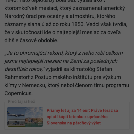
ktoromkoľvek mesiaci, ktorý zaznamenal americký
Národný úrad pre oceány a atmosféru, ktorého
záznamy siahajú až do roku 1850. Vedci však tvrdia,
že v skutočnosti ide o najteplejší mesiac za oveľa
dlhšie časové obdobie.
„Je to ohromujúci rekord, ktorý z neho robí celkom
jasne najteplejší mesiac na Zemi za posledných
desaťtisíc rokov,“
vyjadril sa klimatológ Stefan
Rahmstorf z Postupimského inštitútu pre výskum
klímy v Nemecku, ktorý nebol členom tímu programu
Copernicus.
Priamy let aj za 14 eur: Práve teraz sa
oplatí kúpiť letenku z upršaného
Slovenska na párdňový výlet