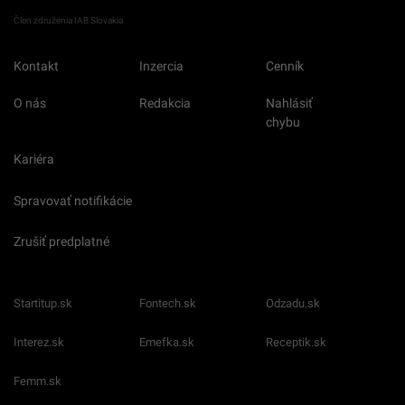
Člen združenia IAB Slovakia
Kontakt
Inzercia
Cenník
O nás
Redakcia
Nahlásiť
chybu
Kariéra
Spravovať notifikácie
Zrušiť predplatné
Startitup.sk
Fontech.sk
Odzadu.sk
Interez.sk
Emefka.sk
Receptik.sk
Femm.sk