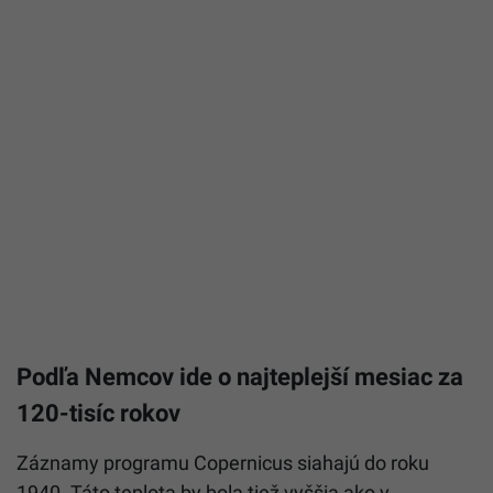
Podľa Nemcov ide o najteplejší mesiac za
120-tisíc rokov
Záznamy programu Copernicus siahajú do roku
1940. Táto teplota by bola tiež vyššia ako v