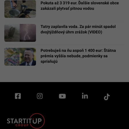
Pokuta až 3 319 eur. Ďalšie slovenské obce
zakázali plytvať pitnou vodou
Tatry zaplavila voda. Za pár minút spadol
dvojtýždňový úhrn zrážok (VIDEO)
Potrebuješ na ňu aspoň 1 400 eur: Štátna
prémia vyššia nebude, podmienky sa
sprísňujú