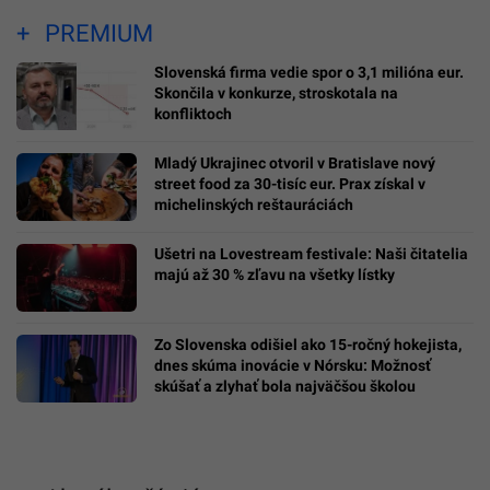
PREMIUM
Slovenská firma vedie spor o 3,1 milióna eur.
Skončila v konkurze, stroskotala na
konfliktoch
Mladý Ukrajinec otvoril v Bratislave nový
street food za 30-tisíc eur. Prax získal v
michelinských reštauráciách
Ušetri na Lovestream festivale: Naši čitatelia
majú až 30 % zľavu na všetky lístky
Zo Slovenska odišiel ako 15-ročný hokejista,
dnes skúma inovácie v Nórsku: Možnosť
skúšať a zlyhať bola najväčšou školou