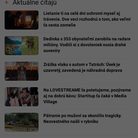
Aktuálne čítajú
Lietanie ti na celé dni ochromí myseľ aj
trávenie. Dve veci rozhodnú o tom, ako veľmi
ťa cesta zomelie
Dedinka s 353 obyvateľmi zarobila na radare
milióny. Vodiči si z dovoleniek nosia drahé
suveníry
Zrážka vlaku s autom v Tatrách: Úsek je
uzavretý, zavedená je náhradná doprava
Na LOVESTREAME ťa potetujeme, pozývame
aj na dobrú kávu: Startitup ťa čaká v Media
Village
Pátranie po mužovi sa skončilo tragicky.
Nezvestného našli v rybníku