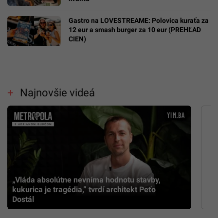
Gastro na LOVESTREAME: Polovica kuraťa za
12 eur a smash burger za 10 eur (PREHĽAD
CIEN)
Najnovšie videá
„Vláda absolútne nevníma hodnotu stavby,
kukurica je tragédia,” tvrdí architekt Peťo
Dostál