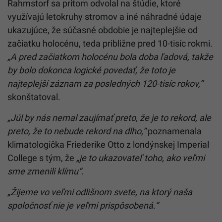
Rahmstorf sa pritom odvolal na štúdie, ktoré
využívajú letokruhy stromov a iné náhradné údaje
ukazujúce, že súčasné obdobie je najteplejšie od
začiatku holocénu, teda približne pred 10-tisíc rokmi.
„A pred začiatkom holocénu bola doba ľadová, takže
by bolo dokonca logické povedať, že toto je
najteplejší záznam za posledných 120-tisíc rokov,“
skonštatoval.
„Júl by nás nemal zaujímať preto, že je to rekord, ale
preto, že to nebude rekord na dlho,“
poznamenala
klimatologička Friederike Otto z londýnskej Imperial
College s tým, že
„je to ukazovateľ toho, ako veľmi
sme zmenili klímu“.
„Žijeme vo veľmi odlišnom svete, na ktorý naša
spoločnosť nie je veľmi prispôsobená.“