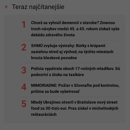
Teraz najčítanejšie
Chceš sa vyhnúť demencii v starobe? Zmenou
troch návykov medzi 45. a 65. rokom získaš vyše
dekádu zdravého života
SHMÚ zvyšuje výstrahy: Búrky s krúpami
zasiahnu stred aj východ, na týchto miestach
hrozia bleskové povodne
Polícia vypátrala oboch 17-ročných mladíkov. Sú
podozriví z útoku na taxikára
MIMORIADNE: Požiar v Slovnafte pod kontrolou,
príčina sa bude vyšetrovať
Mladý Ukrajinec otvoril v Bratislave nový street
food za 30-tisíc eur. Prax získal v michelinských
reštauráciách