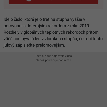
Startitup, odkaz sa otvorí v n
Ide o číslo, ktoré je o tretinu stupňa vyššie v
porovnaní s doterajším rekordom z roku 2019.
Rozdiely v globálnych teplotných rekordoch pritom
väčšinou bývajú len v zlomkoch stupňa, čo robí tento
júlový zápis ešte prelomovejším.
Pozri si naše najnovšie video,
článok pokračuje pod ním ↓