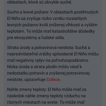
oblastiach, ktoré sú obvykle suché.
Sucho a lesné požiare: V oblastiach postihnutých
El Niño sa zvyšuje riziko vzniku rozsiahlych
lesných požiarov kvôli zníženej vlhkosti a vyšším
teplotám. To môže mať katastrofálne dôsledky
pre ekosystémy a ľudské sídla.
Strata úrody a potravinová neistota: Suchá a
nepredvídateľné zrážky spôsobené El Niño môžu
mať negatívny vplyv na poľnohospodárstvo.
Nízka úroda a strata plodín môžu viesť k
nedostatku potravín a zvýšenej potravinovej
neistote, upozorňuje
Coface
.
Náhle zmeny teploty: El Niño môže mať za
následok náhle zmeny teploty vzduchu na
rôznych miestach na svete. To môže mať