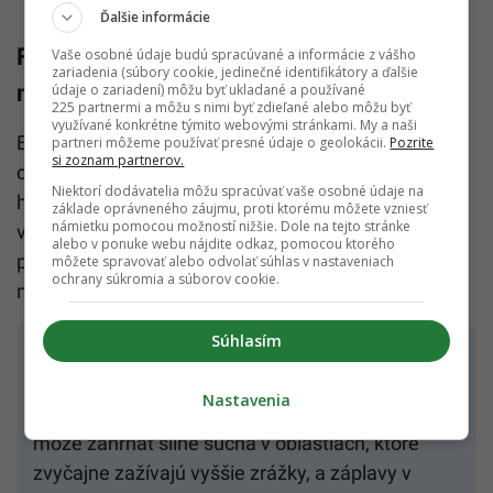
Ďalšie informácie
Fenomén môže spôsobiť potravinovú
Vaše osobné údaje budú spracúvané a informácie z vášho
zariadenia (súbory cookie, jedinečné identifikátory a ďalšie
neistotu či stratu úrody
údaje o zariadení) môžu byť ukladané a používané
225 partnermi a môžu s nimi byť zdieľané alebo môžu byť
využívané konkrétne týmito webovými stránkami. My a naši
El Niño ovplyvňuje poveternostné podmienky na
partneri môžeme používať presné údaje o geolokácii.
Pozrite
si zoznam partnerov.
celom svete. Charakterizujú ho zvýšenia teploty
Niektorí dodávatelia môžu spracúvať vaše osobné údaje na
hladiny mora vo východnom Tichom oceáne a má
základe oprávneného záujmu, proti ktorému môžete vzniesť
námietku pomocou možností nižšie. Dole na tejto stránke
vplyv na atmosféru, čo vedie k zmenám veterných
alebo v ponuke webu nájdite odkaz, pomocou ktorého
prúdov a zrážkam. Prináša však niekoľko
môžete spravovať alebo odvolať súhlas v nastaveniach
ochrany súkromia a súborov cookie.
nebezpečenstiev, ktoré môžu byť pre Zem fatálne.
Súhlasím
Extrémne poveternostné podmienky: Počas El
Niño dochádza k extrémnym poveternostným
Nastavenia
podmienkam na rôznych miestach na Zemi. To
môže zahŕňať silné suchá v oblastiach, ktoré
zvyčajne zažívajú vyššie zrážky, a záplavy v