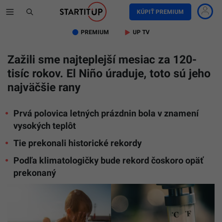
KÚPIŤ PREMIUM
PREMIUM
UP TV
Zažili sme najteplejší mesiac za 120-
tisíc rokov. El Niño úraduje, toto sú jeho
najväčšie rany
Prvá polovica letných prázdnin bola v znamení
vysokých teplôt
Tie prekonali historické rekordy
Podľa klimatologičky bude rekord čoskoro opäť
prekonaný