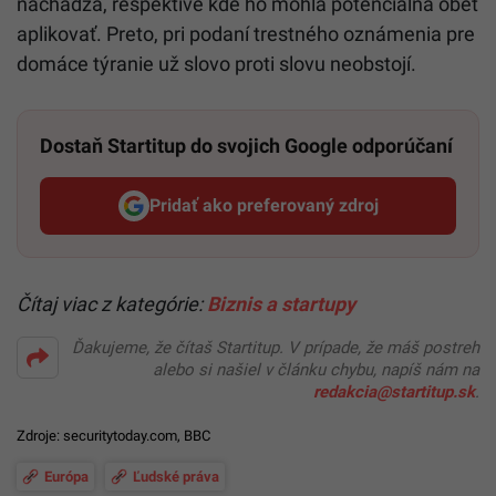
nachádza, respektíve kde ho mohla potenciálna obeť
aplikovať. Preto, pri podaní trestného oznámenia pre
domáce týranie už slovo proti slovu neobstojí.
Dostaň Startitup do svojich Google odporúčaní
Pridať ako preferovaný zdroj
Startitup, odkaz sa otvorí v n
Čítaj viac z kategórie:
Biznis a startupy
Ďakujeme, že čítaš Startitup. V prípade, že máš postreh
alebo si našiel v článku chybu, napíš nám na
redakcia@startitup.sk
.
Zdroje:
securitytoday.com
,
BBC
Európa
Ľudské práva