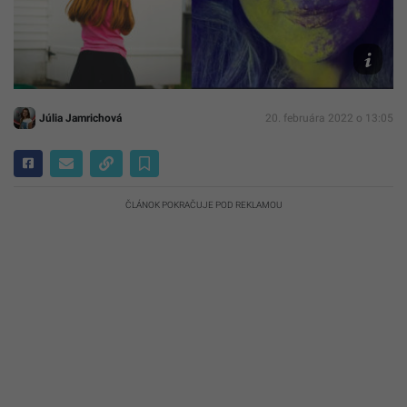
unsplash
Colette,
reprofot
UPDATE
Júlia Jamrichová
20. februára 2022 o 13:05
ČLÁNOK POKRAČUJE POD REKLAMOU