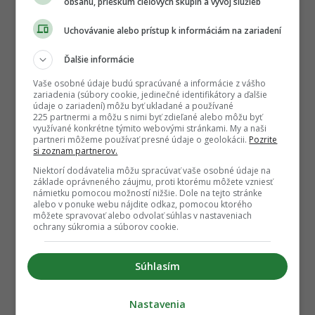
obsahu, prieskum cieľových skupín a vývoj služieb
Uchovávanie alebo prístup k informáciám na zariadení
Ďalšie informácie
Vaše osobné údaje budú spracúvané a informácie z vášho
zariadenia (súbory cookie, jedinečné identifikátory a ďalšie
údaje o zariadení) môžu byť ukladané a používané
225 partnermi a môžu s nimi byť zdieľané alebo môžu byť
využívané konkrétne týmito webovými stránkami. My a naši
partneri môžeme používať presné údaje o geolokácii.
Pozrite
si zoznam partnerov.
Niektorí dodávatelia môžu spracúvať vaše osobné údaje na
základe oprávneného záujmu, proti ktorému môžete vzniesť
námietku pomocou možností nižšie. Dole na tejto stránke
alebo v ponuke webu nájdite odkaz, pomocou ktorého
môžete spravovať alebo odvolať súhlas v nastaveniach
ochrany súkromia a súborov cookie.
Súhlasím
Nastavenia