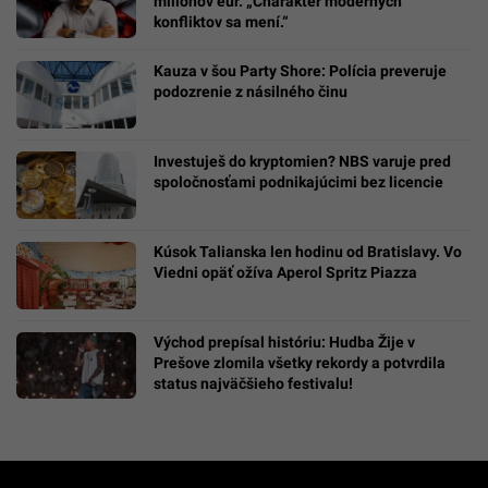
miliónov eur. „Charakter moderných
konfliktov sa mení.“
Kauza v šou Party Shore: Polícia preveruje
podozrenie z násilného činu
Investuješ do kryptomien? NBS varuje pred
spoločnosťami podnikajúcimi bez licencie
Kúsok Talianska len hodinu od Bratislavy. Vo
Viedni opäť ožíva Aperol Spritz Piazza
Východ prepísal históriu: Hudba Žije v
Prešove zlomila všetky rekordy a potvrdila
status najväčšieho festivalu!