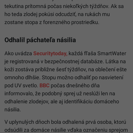
tekutina prítomná počas niekoľkých týždňov. Ak sa
ho teda zlodej pokúsi odcudziť, na rukách mu
zostane stopa z forenzného prostriedku.
Odhalil páchateľa násilia
Ako uvádza
Securitytoday,
každá fľaša SmartWater
je registrovaná v bezpečnostnej databáze. Látka na
koži zostáva približne šesť týždňov, na oblečení ešte
omnoho dlhšie. Stopu možno odhaliť po nasvietení
pod UV svetlo.
BBC
počas dnešného dňa
informovalo, že podobný sprej už neslúži len na
odhalenie zlodejov, ale aj identifikáciu domáceho
násilia.
V uplynulých dňoch bola odhalená prvá osoba, ktorú
odsúdili za domáce násilie vďaka označeniu sprejom