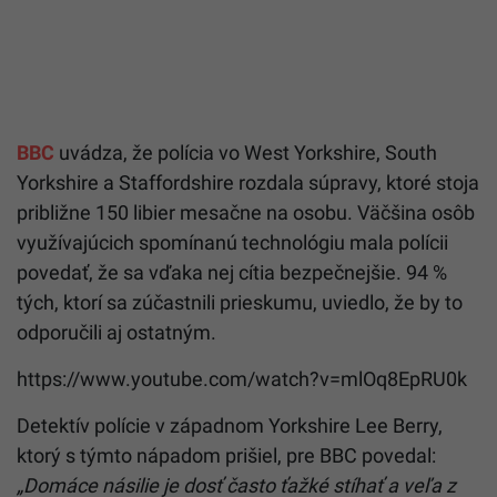
BBC
uvádza, že polícia vo West Yorkshire, South
Yorkshire a Staffordshire rozdala súpravy, ktoré stoja
približne 150 libier mesačne na osobu. Väčšina osôb
využívajúcich spomínanú technológiu mala polícii
povedať, že sa vďaka nej cítia bezpečnejšie. 94 %
tých, ktorí sa zúčastnili prieskumu, uviedlo, že by to
odporučili aj ostatným.
https://www.youtube.com/watch?v=mlOq8EpRU0k
Detektív polície v západnom Yorkshire Lee Berry,
ktorý s týmto nápadom prišiel, pre BBC povedal:
„Domáce násilie je dosť často ťažké stíhať a veľa z