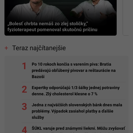
„Bolesť chrbta nemáš zo zlej stoličky,”
fyzioterapeut pomenoval skutočnú príčinu
Teraz najčítanejšie
Po 10 rokoch končia s varením piva: Bratia
predávajú obľúbený pivovar a reštaurácie na
Bazoši
Expertky odporúčajú 1/3 šálky jednej potraviny
denne. Zlý cholesterol klesne o 7 %
Jedna z najväčších slovenských bánk dnes mala
problémy. Výpadok zasiahol platby a ďalšie
služby
ŠÚKL varuje pred známymi liekmi. Môžu zvyšovať