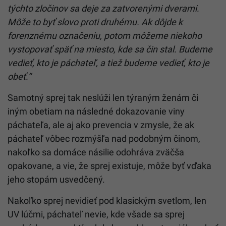
týchto zločinov sa deje za zatvorenými dverami.
Môže to byť slovo proti druhému. Ak dôjde k
forenznému označeniu, potom môžeme niekoho
vystopovať späť na miesto, kde sa čin stal. Budeme
vedieť, kto je páchateľ, a tiež budeme vedieť, kto je
obeť.“
Samotný sprej tak neslúži len týraným ženám či
iným obetiam na následné dokazovanie viny
páchateľa, ale aj ako prevencia v zmysle, že ak
páchateľ vôbec rozmýšľa nad podobným činom,
nakoľko sa domáce násilie odohráva zväčša
opakovane, a vie, že sprej existuje, môže byť vďaka
jeho stopám usvedčený.
Nakoľko sprej nevidieť pod klasickým svetlom, len
UV lúčmi, páchateľ nevie, kde všade sa sprej