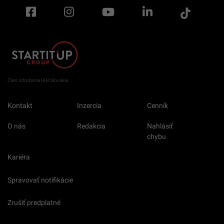
Člen združenia IAB Slovakia
Kontakt
Inzercia
Cenník
O nás
Redakcia
Nahlásiť
chybu
Kariéra
Spravovať notifikácie
Zrušiť predplatné