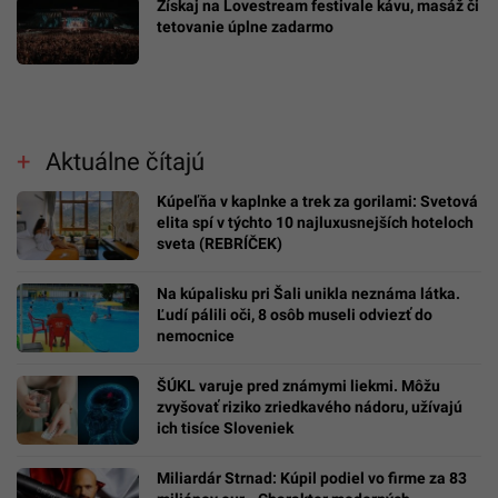
Získaj na Lovestream festivale kávu, masáž či
tetovanie úplne zadarmo
Aktuálne čítajú
Kúpeľňa v kaplnke a trek za gorilami: Svetová
elita spí v týchto 10 najluxusnejších hoteloch
sveta (REBRÍČEK)
Na kúpalisku pri Šali unikla neznáma látka.
Ľudí pálili oči, 8 osôb museli odviezť do
nemocnice
ŠÚKL varuje pred známymi liekmi. Môžu
zvyšovať riziko zriedkavého nádoru, užívajú
ich tisíce Sloveniek
Miliardár Strnad: Kúpil podiel vo firme za 83