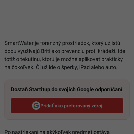
SmartWater je forenzný prostriedok, ktorý už istú
dobu využívajú Briti ako prevenciu proti krádeži. Ide
totiž o tekutinu, ktorú je možné aplikovať prakticky
na čokoľvek. Či už ide o šperky, iPad alebo auto.
Dostaň Startitup do svojich Google odporúčaní
Pridať ako preferovaný zdroj
Startitup, odkaz sa otvorí v n
Po nastriekaní na akýkoľvek predmet ostáva