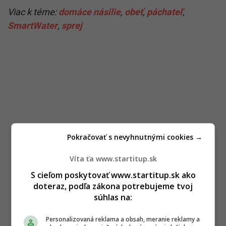
Viac k téme:
domáce násilie
,
obeť
,
páchateľ
,
SmartWater
,
sprej
Pokračovať s nevyhnutnými cookies →
Víta ťa www.startitup.sk
S cieľom poskytovať www.startitup.sk ako
doteraz, podľa zákona potrebujeme tvoj
súhlas na:
Personalizovaná reklama a obsah, meranie reklamy a