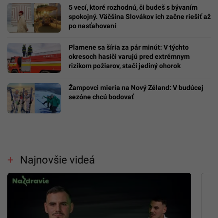
5 vecí, ktoré rozhodnú, či budeš s bývaním
spokojný. Väčšina Slovákov ich začne riešiť až
po nasťahovaní
Plamene sa šíria za pár minút: V týchto
okresoch hasiči varujú pred extrémnym
rizikom požiarov, stačí jediný ohorok
Žampovci mieria na Nový Zéland: V budúcej
sezóne chcú bodovať
Najnovšie videá