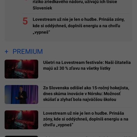
riziko zriedkavého nádoru, užívajú ich tisíce
Sloveniek
Lovestream už nie je len o hudbe. Prináša zóny,
kde si oddýchneš, doplníš energiu a na chvíľu
„vypneš“
PREMIUM
Ušetri na Lovestream festivale: Naši čitatelia
majú až 30 % zľavu na všetky lístky
Zo Slovenska odišiel ako 15-ročný hokejista,
dnes skúma inovácie v Nórsku: Možnosť
skúšať a zlyhať bola najväčšou školou
Lovestream už nie je len o hudbe. Prináša
zóny, kde si oddýchneš, doplníš energiu a na
chvíľu „vypneš“