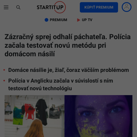
KÚPIŤ PREMIUM
PREMIUM
UP TV
Zázračný sprej odhalí páchateľa. Polícia
začala testovať novú metódu pri
domácom násilí
Domáce násilie je, žiaľ, čoraz väčším problémom
Polícia v Anglicku začala v súvislostí s ním
testovať novú technológiu
Ilustračn
obrázok