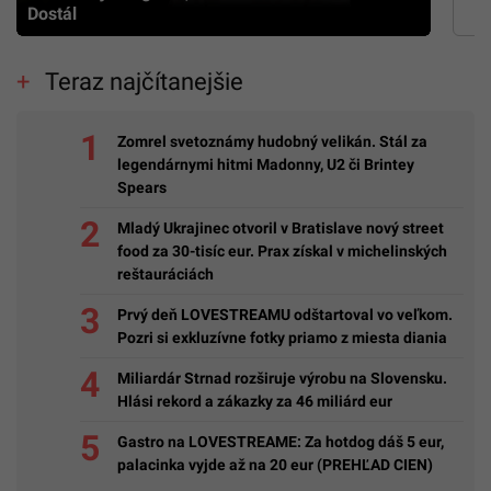
Dostál
Teraz najčítanejšie
Zomrel svetoznámy hudobný velikán. Stál za
legendárnymi hitmi Madonny, U2 či Brintey
Spears
Mladý Ukrajinec otvoril v Bratislave nový street
food za 30-tisíc eur. Prax získal v michelinských
reštauráciách
Prvý deň LOVESTREAMU odštartoval vo veľkom.
Pozri si exkluzívne fotky priamo z miesta diania
Miliardár Strnad rozširuje výrobu na Slovensku.
Hlási rekord a zákazky za 46 miliárd eur
Gastro na LOVESTREAME: Za hotdog dáš 5 eur,
palacinka vyjde až na 20 eur (PREHĽAD CIEN)