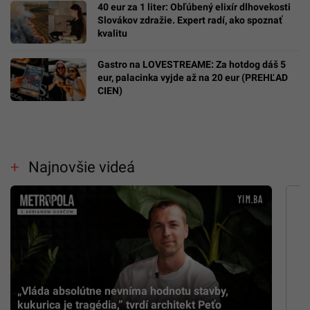
40 eur za 1 liter: Obľúbený elixír dlhovekosti
Slovákov zdražie. Expert radí, ako spoznať
kvalitu
Gastro na LOVESTREAME: Za hotdog dáš 5
eur, palacinka vyjde až na 20 eur (PREHĽAD
CIEN)
Najnovšie videá
„Vláda absolútne nevníma hodnotu stavby,
kukurica je tragédia,” tvrdí architekt Peťo