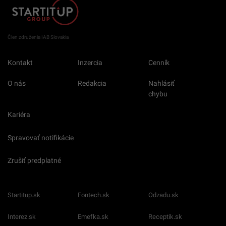
Člen združenia IAB Slovakia
Kontakt
Inzercia
Cenník
O nás
Redakcia
Nahlásiť
chybu
Kariéra
Spravovať notifikácie
Zrušiť predplatné
Startitup.sk
Fontech.sk
Odzadu.sk
Interez.sk
Emefka.sk
Receptik.sk