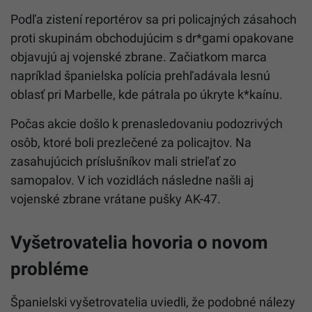
Podľa zistení reportérov sa pri policajných zásahoch
proti skupinám obchodujúcim s dr*gami opakovane
objavujú aj vojenské zbrane. Začiatkom marca
napríklad španielska polícia prehľadávala lesnú
oblasť pri Marbelle, kde pátrala po úkryte k*kaínu.
Počas akcie došlo k prenasledovaniu podozrivých
osôb, ktoré boli prezlečené za policajtov. Na
zasahujúcich príslušníkov mali strieľať zo
samopalov. V ich vozidlách následne našli aj
vojenské zbrane vrátane pušky AK-47.
Vyšetrovatelia hovoria o novom
probléme
Španielski vyšetrovatelia uviedli, že podobné nálezy