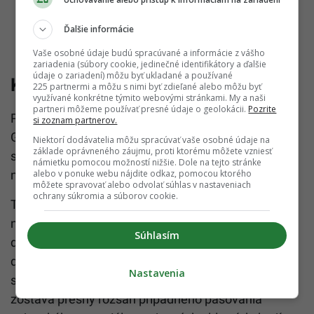
Ďalšie informácie
Vaše osobné údaje budú spracúvané a informácie z vášho
zariadenia (súbory cookie, jedinečné identifikátory a ďalšie
údaje o zariadení) môžu byť ukladané a používané
Kontrola pôvodu zostáva náročná
225 partnermi a môžu s nimi byť zdieľané alebo môžu byť
využívané konkrétne týmito webovými stránkami. My a naši
partneri môžeme používať presné údaje o geolokácii.
Pozrite
Podobný názor vyjadril aj zástupca španielskej
si zoznam partnerov.
Guardia Civil Agustín David Domínguez. Podľa jeho
Niektorí dodávatelia môžu spracúvať vaše osobné údaje na
základe oprávneného záujmu, proti ktorému môžete vzniesť
slov sa pôvod samotných zbraní často určuje ťažko,
námietku pomocou možností nižšie. Dole na tejto stránke
alebo v ponuke webu nájdite odkaz, pomocou ktorého
no muníciu je možné sledovať jednoduchšie.
môžete spravovať alebo odvolať súhlas v nastaveniach
ochrany súkromia a súborov cookie.
Tagesschau zároveň upozorňuje, že tieto tvrdenia
nie je možné nezávisle overiť. Odborníci však
Súhlasím
dlhodobo poukazujú na problém chýbajúcich
databáz a nedostatočných možností sledovania
Nastavenia
sériových čísel zbraní naprieč Európou. Práve preto
zostáva presný rozsah prípadného pašovania