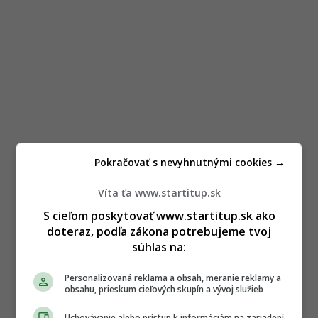
Pokračovať s nevyhnutnými cookies →
Víta ťa www.startitup.sk
S cieľom poskytovať www.startitup.sk ako
doteraz, podľa zákona potrebujeme tvoj
súhlas na:
Personalizovaná reklama a obsah, meranie reklamy a
obsahu, prieskum cieľových skupín a vývoj služieb
Uchovávanie alebo prístup k informáciám na zariadení