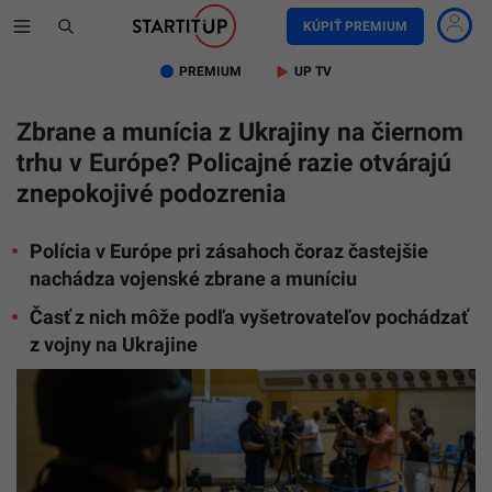
KÚPIŤ PREMIUM
PREMIUM
UP TV
Zbrane a munícia z Ukrajiny na čiernom
trhu v Európe? Policajné razie otvárajú
znepokojivé podozrenia
Polícia v Európe pri zásahoch čoraz častejšie
nachádza vojenské zbrane a muníciu
Časť z nich môže podľa vyšetrovateľov pochádzať
z vojny na Ukrajine