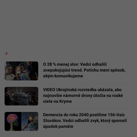
O 28 % menej slov: Vedci odhalili
znepokojujúci trend. Potichu mení spôsob,
akým komunikujeme
VIDEO Ukrajinská rozviedka ukázala, ako
najnovšie námorné drony útočia na ruské
ciele na Kryme
Demencia do roku 2040 postihne 156-tisíc
Slovákov. Vedci odhalili zvyk, ktorý spomalí
úpadok pamäte