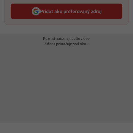
Pridať ako preferovaný zdroj
Startitup, odkaz sa otvorí v n
Pozri si naše najnovšie video,
článok pokračuje pod ním ↓