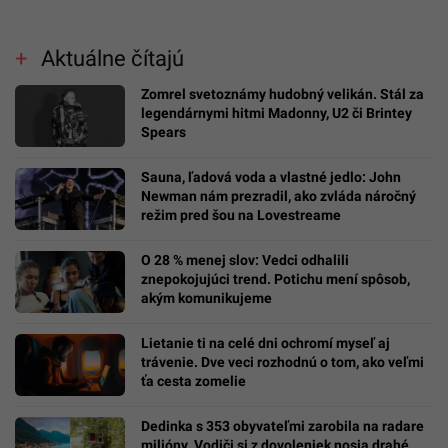
Aktuálne čítajú
Zomrel svetoznámy hudobný velikán. Stál za
legendárnymi hitmi Madonny, U2 či Brintey
Spears
Sauna, ľadová voda a vlastné jedlo: John
Newman nám prezradil, ako zvláda náročný
režim pred šou na Lovestreame
O 28 % menej slov: Vedci odhalili
znepokojujúci trend. Potichu mení spôsob,
akým komunikujeme
Lietanie ti na celé dni ochromí myseľ aj
trávenie. Dve veci rozhodnú o tom, ako veľmi
ťa cesta zomelie
Dedinka s 353 obyvateľmi zarobila na radare
milióny. Vodiči si z dovoleniek nosia drahé