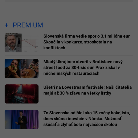
PREMIUM
Slovenská firma vedie spor o 3,1 milióna eur.
Skončila v konkurze, stroskotala na
konfliktoch
Mladý Ukrajinec otvoril v Bratislave nový
street food za 30-tisíc eur. Prax získal v
michelinských reštauráciách
Ušetri na Lovestream festivale: Naši čitatelia
majú až 30 % zľavu na všetky lístky
Zo Slovenska odišiel ako 15-ročný hokejista,
dnes skúma inovácie v Nórsku: Možnosť
skúšať a zlyhať bola najväčšou školou