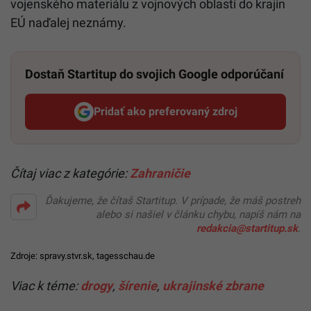
vojenského materiálu z vojnových oblastí do krajín
EÚ naďalej neznámy.
Dostaň Startitup do svojich Google odporúčaní
Pridať ako preferovaný zdroj
Startitup, odkaz sa otvorí v n
Čítaj viac z kategórie:
Zahraničie
Ďakujeme, že čítaš Startitup. V prípade, že máš postreh
alebo si našiel v článku chybu, napíš nám na
redakcia@startitup.sk
.
Zdroje:
spravy.stvr.sk
,
tagesschau.de
Viac k téme:
drogy
,
šírenie
,
ukrajinské zbrane