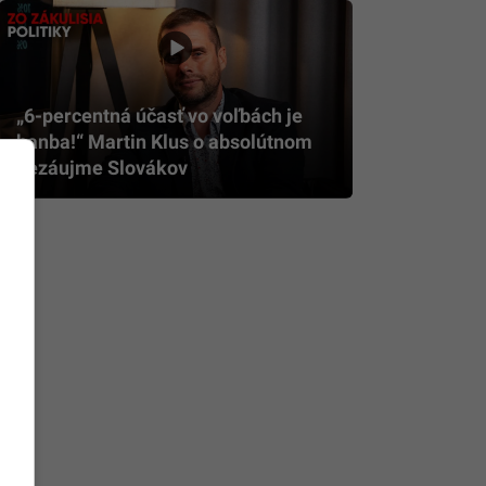
„6-percentná účasť vo voľbách je
hanba!“ Martin Klus o absolútnom
nezáujme Slovákov