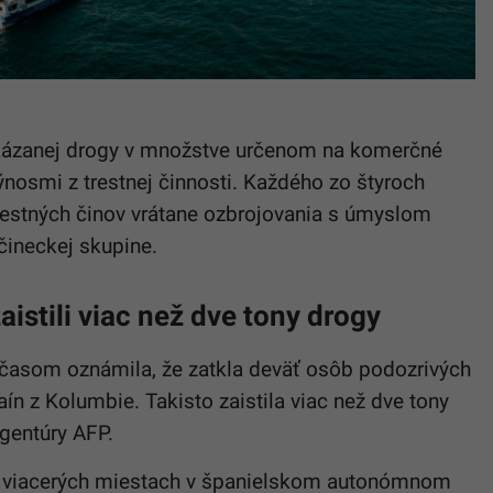
zakázanej drogy v množstve určenom na komerčné
osmi z trestnej činnosti. Každého zo štyroch
trestných činov vrátane ozbrojovania s úmyslom
očineckej skupine.
aistili viac než dve tony drogy
 časom oznámila, že zatkla deväť osôb podozrivých
aín z Kolumbie. Takisto zaistila viac než dve tony
agentúry AFP.
na viacerých miestach v španielskom autonómnom