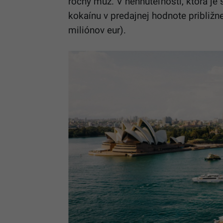
ročný muž. V nehnuteľnosti, ktorá j
kokaín
u v predajnej hodnote približn
miliónov eur).