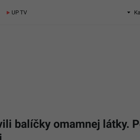
UP TV
Ka
li balíčky omamnej látky. Po
i