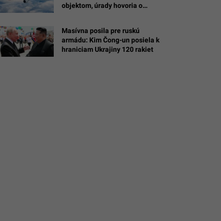
objektom, úrady hovoria o
drone s výbušninou
á
Masívna posila pre ruskú
a
armádu: Kim Čong-un posiela k
alexeyzhilkin
hraniciam Ukrajiny 120 rakiet