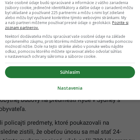
zvyčajný trend
Vaše osobné údaje budú spracúvané a informácie z vášho zariadenia
(súbory cookie, jedinečné identifikátory a ďalšie údaje o zariadení) môžu
byť ukladané a používané 225 partnermi a môžu s nimi byť zdieľané
alebo môžu byť využívané konkrétne týmito webovými stránkami. My
a naši partneri môžeme používať presné údaje o geolokácii.
Pozrite si
zoznam partnerov.
m s najväčšou spotrebou kokaínu na
Niektorí dodávatelia môžu spracúvať vaše osobné údaje na základe
oprávneného záujmu, proti ktorému môžete vzniesť námietku pomocou
možností nižšie. Dole na tejto stránke alebo v ponuke webu nájdite
odkaz, pomocou ktorého môžete spravovať alebo odvolať súhlas
v nastaveniach ochrany súkromia a súborov cookie.
roku 2022 v krajine spotrebovalo 12,6 tony kokaínu.
estné stíhanie vo veci pokusu o únos v hlavnom
Súhlasím
obete takmer trištvrte tony
kokaín
u. V austrálskom
Nastavenia
zajú, že zadržali štyroch mužov v čiernom oblečení
do obytnej budovy na predmestí Ryde v Sydney s
obyvateľa.
i policajti predmety, ktoré poukazovali na
sledne zistili, že obeťou únosu sa mal stať 24-