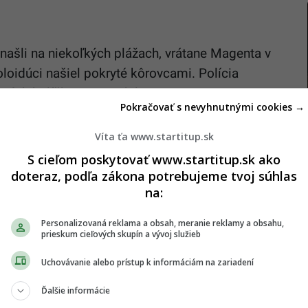
našli na niekoľkých plážach, vrátane Magenta v
loidúci našiel pokryté kôrovcami. Polícia
ných balíčkov je 124 kilogramov.
Pokračovať s nevyhnutnými cookies →
zajú z Južnej Ameriky a mohli sa uvoľniť z
Víta ťa www.startitup.sk
ora v posledných týždňoch.
S cieľom poskytovať www.startitup.sk ako
ínom, hrozí mu 25 rokov väzenia až doživotie,“
doteraz, podľa zákona potrebujeme tvoj súhlas
na:
Weinstein.
„Zatiaľ tiež nevieme, akej kvality je droga
 zmiešaná,“
dodal.
Personalizovaná reklama a obsah, meranie reklamy a obsahu,
prieskum cieľových skupín a vývoj služieb
Uchovávanie alebo prístup k informáciám na zariadení
slavu ovládli SUV za státisíce eur. Odborník
í, že čoskoro to môže byť minulosť, a poukazuje
Ďalšie informácie