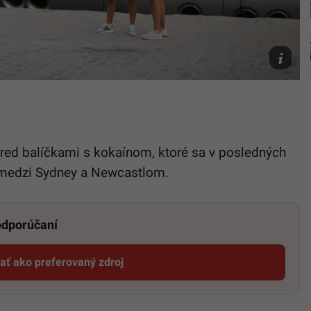
Ilustračn
fotografi
freepik/@
pred balíčkami s kokaínom, ktoré sa v posledných
i medzi Sydney a Newcastlom.
 odporúčaní
dať ako preferovaný zdroj
Startitup, odkaz sa otvorí v novom okne