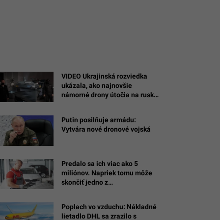
VIDEO Ukrajinská rozviedka
ukázala, ako najnovšie
námorné drony útočia na ruské
ciele na Kryme
Putin posilňuje armádu:
Vytvára nové dronové vojská
Predalo sa ich viac ako 5
miliónov. Napriek tomu môže
skončiť jedno z
najobľúbenejších áut Slovákov
Poplach vo vzduchu: Nákladné
lietadlo DHL sa zrazilo s