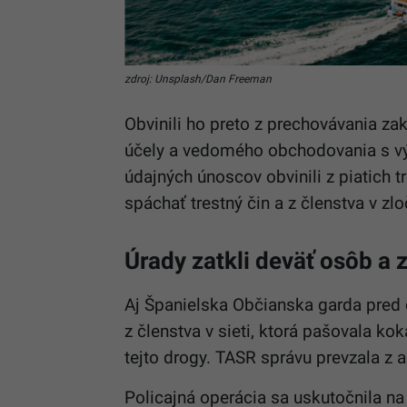
zdroj: Unsplash/Dan Freeman
Obvinili ho preto z prechovávania 
účely a vedomého obchodovania s výn
údajných únoscov obvinili z piatich 
spáchať trestný čin a z členstva v zl
Úrady zatkli deväť osôb a z
Aj Španielska Občianska garda pred
z členstva v sieti, ktorá pašovala kok
tejto drogy. TASR správu prevzala z 
Policajná operácia sa uskutočnila 