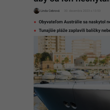
Linda Cebrová
30. decembra 2023 o 13:53
Obyvateľom Austrálie sa naskytol n
Tunajšie pláže zaplavili balíčky ne