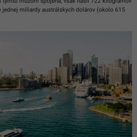
e s týmto mužom spojená, však našli 722 kilogramov
e jednej miliardy austrálskych dolárov (okolo 615