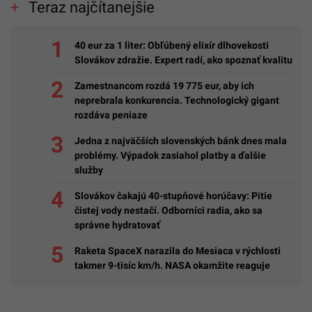
Teraz najčítanejšie
40 eur za 1 liter: Obľúbený elixír dlhovekosti
Slovákov zdražie. Expert radí, ako spoznať kvalitu
Zamestnancom rozdá 19 775 eur, aby ich
neprebrala konkurencia. Technologický gigant
rozdáva peniaze
Jedna z najväčších slovenských bánk dnes mala
problémy. Výpadok zasiahol platby a ďalšie
služby
Slovákov čakajú 40-stupňové horúčavy: Pitie
čistej vody nestačí. Odborníci radia, ako sa
správne hydratovať
Raketa SpaceX narazila do Mesiaca v rýchlosti
takmer 9-tisíc km/h. NASA okamžite reaguje