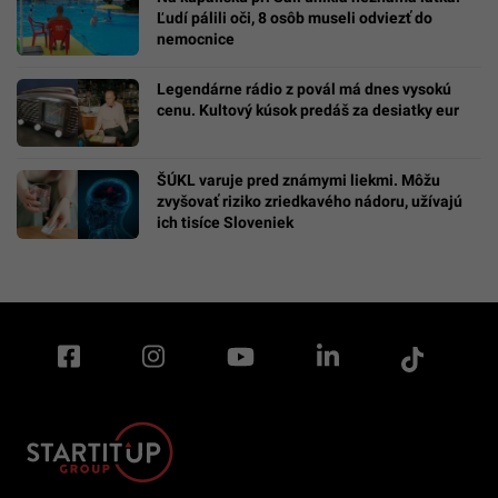
Ľudí pálili oči, 8 osôb museli odviezť do
nemocnice
Legendárne rádio z povál má dnes vysokú
cenu. Kultový kúsok predáš za desiatky eur
ŠÚKL varuje pred známymi liekmi. Môžu
zvyšovať riziko zriedkavého nádoru, užívajú
ich tisíce Sloveniek