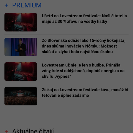
PREMIUM
Ušetri na Lovestream festivale: Naši čitatelia
majú až 30 % zľavu na všetky lístky
Zo Slovenska odišiel ako 15-ročný hokejista,
dnes skúma inovácie v Nórsku: Možnosť
skúšať a zlyhať bola najväčšou školou
Lovestream už nie je len o hudbe. Prináša
zóny, kde si oddýchneš, doplníš energiu a na
chvíľu „vypneš“
Získaj na Lovestream festivale kávu, masáž či
tetovanie úplne zadarmo
Aktuálne čítajú