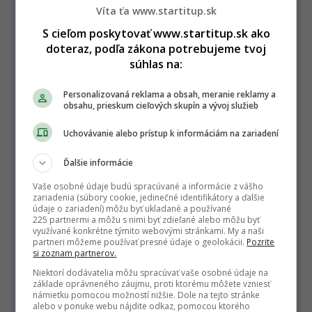
Víta ťa www.startitup.sk
dovolenky za kalendárny rok,
S cieľom poskytovať www.startitup.sk ako
profesijné vzdelávanie prostredníctvom
doteraz, podľa zákona potrebujeme tvoj
akadémie finančnej správy,
súhlas na:
príspevok na ošatenie,
príspevok na doplnkové dôchodkové sporenie
Personalizovaná reklama a obsah, meranie reklamy a
obsahu, prieskum cieľových skupín a vývoj služieb
2 %,
príspevok na stravu aj nad rámec zákonných
Uchovávanie alebo prístup k informáciám na zariadení
povinností,
Ďalšie informácie
odmeny pri životných jubileách,
odmeny za darovanie krvi,
Vaše osobné údaje budú spracúvané a informácie z vášho
zariadenia (súbory cookie, jedinečné identifikátory a ďalšie
nenávratná sociálna výpomoc pri niektorých
údaje o zariadení) môžu byť ukladané a používané
225 partnermi a môžu s nimi byť zdieľané alebo môžu byť
životných situáciách,
využívané konkrétne týmito webovými stránkami. My a naši
príspevok na kultúrne, športové alebo
partneri môžeme používať presné údaje o geolokácii.
Pozrite
si zoznam partnerov.
spoločenské podujatia (tenisový turnaj,
Niektorí dodávatelia môžu spracúvať vaše osobné údaje na
futbalový turnaj, Medzinárodný maratón
základe oprávneného záujmu, proti ktorému môžete vzniesť
námietku pomocou možností nižšie. Dole na tejto stránke
mieru, letný tábor pre deti príslušníkov
alebo v ponuke webu nájdite odkaz, pomocou ktorého