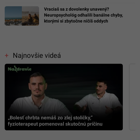
Vraciaš sa z dovolenky unavený?
Neuropsychológ odhalili banálne chyby,
ktorými si zbytočne ničíš oddych
Najnovšie videá
„Bolesť chrbta nemáš zo zlej stoličky,”
fyzioterapeut pomenoval skutočnú príčinu