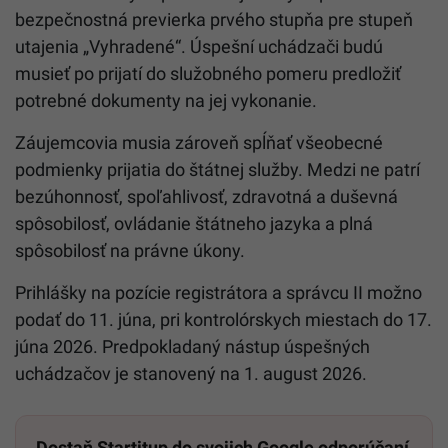
bezpečnostná previerka prvého stupňa pre stupeň
utajenia „Vyhradené“. Úspešní uchádzači budú
musieť po prijatí do služobného pomeru predložiť
potrebné dokumenty na jej vykonanie.
Záujemcovia musia zároveň spĺňať všeobecné
podmienky prijatia do štátnej služby. Medzi ne patrí
bezúhonnosť, spoľahlivosť, zdravotná a duševná
spôsobilosť, ovládanie štátneho jazyka a plná
spôsobilosť na právne úkony.
Prihlášky na pozície registrátora a správcu II možno
podať do 11. júna, pri kontrolórskych miestach do 17.
júna 2026. Predpokladaný nástup úspešných
uchádzačov je stanovený na 1. august 2026.
Dostaň Startitup do svojich Google odporúčaní