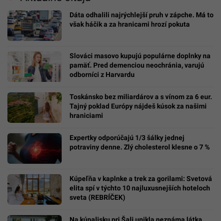
Dáta odhalili najrýchlejší pruh v zápche. Má to
však háčik a za hranicami hrozí pokuta
Slováci masovo kupujú populárne doplnky na
pamäť. Pred demenciou neochránia, varujú
odborníci z Harvardu
Toskánsko bez miliardárov a s vínom za 6 eur.
Tajný poklad Európy nájdeš kúsok za našimi
hraniciami
Expertky odporúčajú 1/3 šálky jednej
potraviny denne. Zlý cholesterol klesne o 7 %
Kúpeľňa v kaplnke a trek za gorilami: Svetová
elita spí v týchto 10 najluxusnejších hoteloch
sveta (REBRÍČEK)
Na kúpalisku pri Šali unikla neznáma látka.