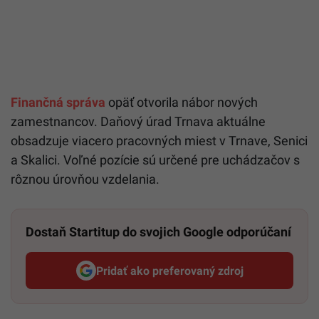
Finančná správa
opäť otvorila nábor nových
zamestnancov. Daňový úrad Trnava aktuálne
obsadzuje viacero pracovných miest v Trnave, Senici
a Skalici. Voľné pozície sú určené pre uchádzačov s
rôznou úrovňou vzdelania.
Dostaň Startitup do svojich Google odporúčaní
Pridať ako preferovaný zdroj
Startitup, odkaz sa otvorí v n