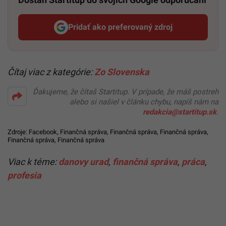
Pridať ako preferovaný zdroj
Startitup, odkaz sa otvorí v n
Čítaj viac z kategórie:
Zo Slovenska
Ďakujeme, že čítaš Startitup. V prípade, že máš postreh
alebo si našiel v článku chybu, napíš nám na
redakcia@startitup.sk
.
Zdroje:
Facebook
,
Finančná správa
,
Finančná správa
,
Finančná správa
,
Finančná správa
,
Finančná správa
Viac k téme:
danovy urad
,
finančná správa
,
práca
,
profesia