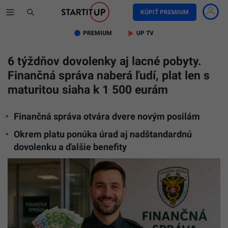
KÚPIŤ PREMIUM
PREMIUM
UP TV
6 týždňov dovolenky aj lacné pobyty.
Finančná správa naberá ľudí, plat len s
maturitou siaha k 1 500 eurám
Finančná správa otvára dvere novým posilám
Okrem platu ponúka úrad aj nadštandardnú
dovolenku a ďalšie benefity
Na
snímke
zamestn
finančnej