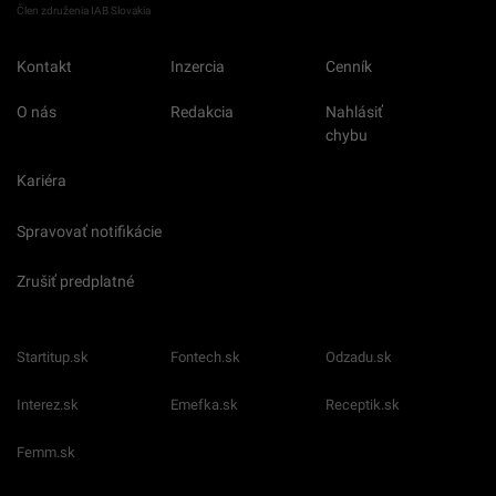
Člen združenia IAB Slovakia
Kontakt
Inzercia
Cenník
O nás
Redakcia
Nahlásiť
chybu
Kariéra
Spravovať notifikácie
Zrušiť predplatné
Startitup.sk
Fontech.sk
Odzadu.sk
Interez.sk
Emefka.sk
Receptik.sk
Femm.sk