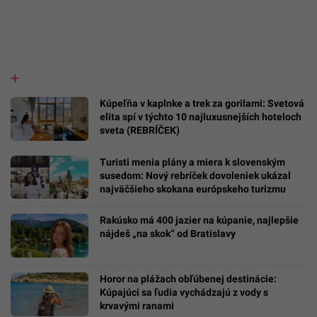
Kúpeľňa v kaplnke a trek za gorilami: Svetová
elita spí v týchto 10 najluxusnejších hoteloch
sveta (REBRÍČEK)
Turisti menia plány a miera k slovenským
susedom: Nový rebríček dovoleniek ukázal
najväčšieho skokana európskeho turizmu
Rakúsko má 400 jazier na kúpanie, najlepšie
nájdeš „na skok“ od Bratislavy
Horor na plážach obľúbenej destinácie:
Kúpajúci sa ľudia vychádzajú z vody s
krvavými ranami