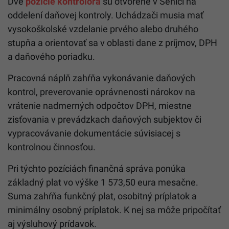
Dve
pozície kontrolóra
sú otvorené v Senici na
oddelení daňovej kontroly. Uchádzači musia mať
vysokoškolské vzdelanie prvého alebo druhého
stupňa a orientovať sa v oblasti dane z príjmov, DPH
a daňového poriadku.
Pracovná náplň zahŕňa vykonávanie daňových
kontrol, preverovanie oprávnenosti nárokov na
vrátenie nadmerných odpočtov DPH, miestne
zisťovania v prevádzkach daňových subjektov či
vypracovávanie dokumentácie súvisiacej s
kontrolnou činnosťou.
Pri týchto pozíciách finančná správa ponúka
základný plat vo výške 1 573,50 eura mesačne.
Suma zahŕňa funkčný plat, osobitný príplatok a
minimálny osobný príplatok. K nej sa môže pripočítať
aj výsluhový prídavok.