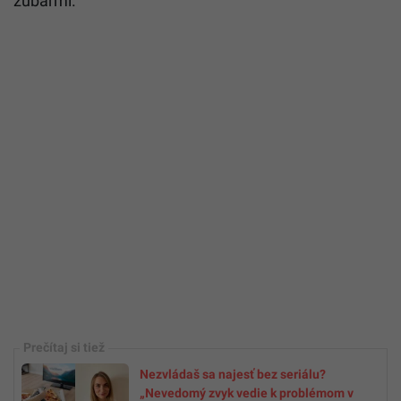
zubármi.
Nezvládaš sa najesť bez seriálu?
„Nevedomý zvyk vedie k problémom v