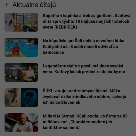
Aktuálne čítajú
Kúpeľňa v kaplnke a trek za gorilami: Svetová
elita spí v týchto 10 najluxusnejších hoteloch
sveta (REBRÍČEK)
Na kúpalisku pri Šali unikla neznáma látka.
Ľudí pálili oči, 8 osôb museli odviezť do
nemocnice
Legendárne rádio z povál má dnes vysokú
cenu. Kultový kúsok predáš za desiatky eur
ŠÚKL varuje pred známymi liekmi. Môžu
zvyšovať riziko zriedkavého nádoru, užívajú
ich tisíce Sloveniek
Miliardár Strnad: Kúpil podiel vo firme za 83
miliónov eur. „Charakter moderných
konfliktov sa mení.“