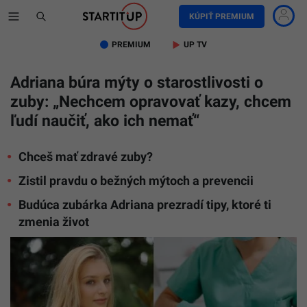
KÚPIŤ PREMIUM
PREMIUM
UP TV
Adriana búra mýty o starostlivosti o
zuby: „Nechcem opravovať kazy, chcem
ľudí naučiť, ako ich nemať“
Chceš mať zdravé zuby?
Zistil pravdu o bežných mýtoch a prevencii
Budúca zubárka Adriana prezradí tipy, ktoré ti
zmenia život