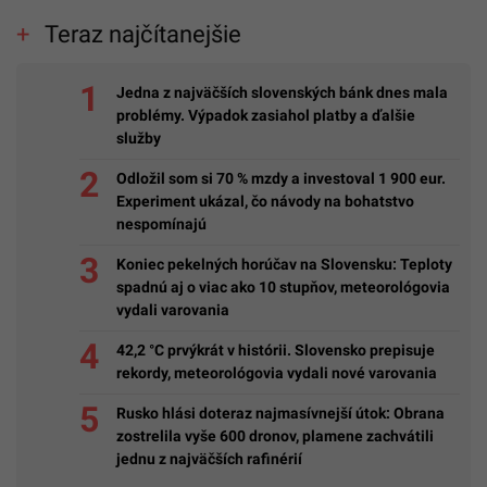
Teraz najčítanejšie
Jedna z najväčších slovenských bánk dnes mala
problémy. Výpadok zasiahol platby a ďalšie
služby
Odložil som si 70 % mzdy a investoval 1 900 eur.
Experiment ukázal, čo návody na bohatstvo
nespomínajú
Koniec pekelných horúčav na Slovensku: Teploty
spadnú aj o viac ako 10 stupňov, meteorológovia
vydali varovania
42,2 °C prvýkrát v histórii. Slovensko prepisuje
rekordy, meteorológovia vydali nové varovania
Rusko hlási doteraz najmasívnejší útok: Obrana
zostrelila vyše 600 dronov, plamene zachvátili
jednu z najväčších rafinérií