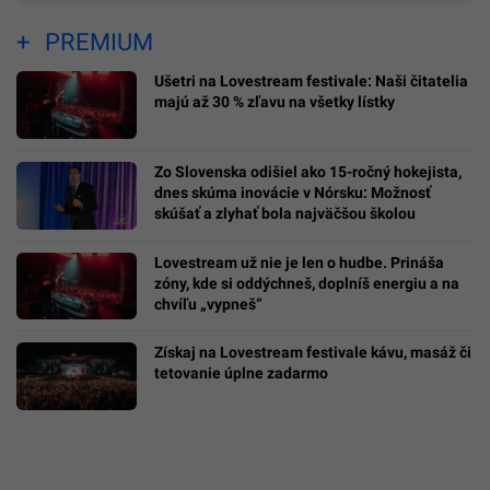
PREMIUM
Ušetri na Lovestream festivale: Naši čitatelia
majú až 30 % zľavu na všetky lístky
Zo Slovenska odišiel ako 15-ročný hokejista,
dnes skúma inovácie v Nórsku: Možnosť
skúšať a zlyhať bola najväčšou školou
Lovestream už nie je len o hudbe. Prináša
zóny, kde si oddýchneš, doplníš energiu a na
chvíľu „vypneš“
Získaj na Lovestream festivale kávu, masáž či
tetovanie úplne zadarmo