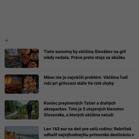
Tieto suroviny by väčšina Slovákov na gril
nikdy nedala. Práve preto stoja za skúšku
Mäso nie je najväčší problém. Väčšina ľudí
robí pri grilovaní stále tie isté chyby
Koniec preplnených Tatier a drahých
akvaparkov. Toto je 5 utajených klenotov
Slovenska, o ktorých väčšina netuší
Len 163 eur na deň pre celú rodinu: Rebríček
odhalil najvýhodnejšiu prímorskú destináciu v