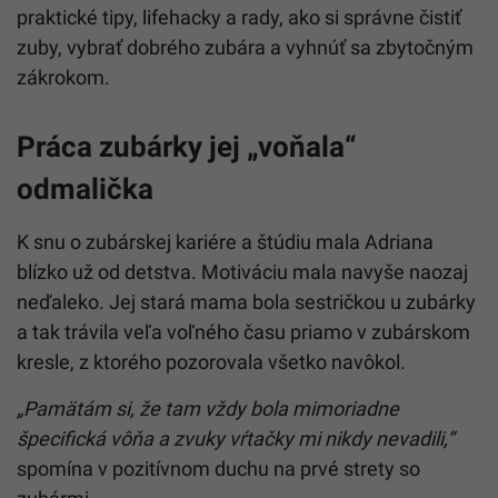
praktické tipy, lifehacky a rady, ako si správne čistiť
zuby, vybrať dobrého zubára a vyhnúť sa zbytočným
zákrokom.
Práca zubárky jej „voňala“
odmalička
K snu o zubárskej kariére a štúdiu mala Adriana
blízko už od detstva. Motiváciu mala navyše naozaj
neďaleko. Jej stará mama bola sestričkou u zubárky
a tak trávila veľa voľného času priamo v zubárskom
kresle, z ktorého pozorovala všetko navôkol.
„Pamätám si, že tam vždy bola mimoriadne
špecifická vôňa a zvuky vŕtačky mi nikdy nevadili,“
spomína v pozitívnom duchu na prvé strety so