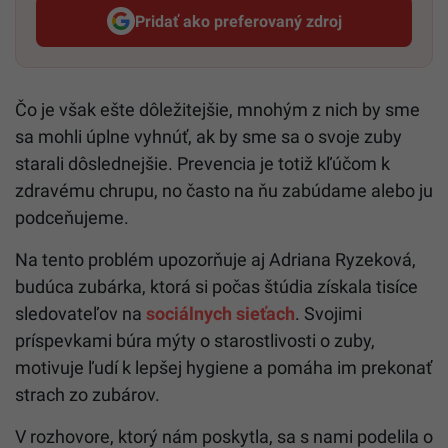
Pridať ako preferovaný zdroj
Startitup, odkaz sa otvorí v n
Čo je však ešte dôležitejšie, mnohým z nich by sme
sa mohli úplne vyhnúť, ak by sme sa o svoje zuby
starali dôslednejšie. Prevencia je totiž kľúčom k
zdravému chrupu, no často na ňu zabúdame alebo ju
podceňujeme.
Na tento problém upozorňuje aj Adriana Ryzeková,
budúca zubárka, ktorá si počas štúdia získala tisíce
sledovateľov na
sociálnych sieťach
. Svojimi
príspevkami búra mýty o starostlivosti o zuby,
motivuje ľudí k lepšej hygiene a pomáha im prekonať
strach zo zubárov.
V rozhovore, ktorý nám poskytla, sa s nami podelila o