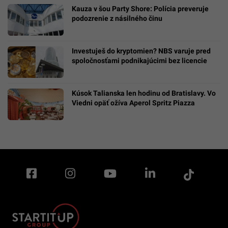
Kauza v šou Party Shore: Polícia preveruje
podozrenie z násilného činu
Investuješ do kryptomien? NBS varuje pred
spoločnosťami podnikajúcimi bez licencie
Kúsok Talianska len hodinu od Bratislavy. Vo
Viedni opäť ožíva Aperol Spritz Piazza