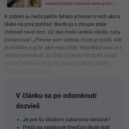
medziľudských vzťahoch alebo práci“
(PSYCHOLOGIČKA)
K zubom ju niečo jakživ ťahalo a hovorí o nich ako o
láske na prvý pohľad. Bavilo ju o chrupe stále
zisťovať nové veci. Už ako malá vedela všetky zuby
pomenovať:
„Presne som vedela, ktorý je rezák, kde
je stolička a aj to, aké majú číslo. Napríklad som si s
istotou pamätala, že číslo 22 je horný druhý rezák
vľavo,“
popisuje svoj, nie úplne tradičný, detský
koníček s úsmevom.
V článku sa po odomknutí
dozvieš
Je pre ňu štúdium zubárstva náročné?
Prečo sa neplánuje hneď po škole stať