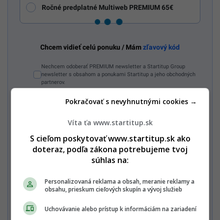
Ročné predplatné Multiweb PREMIUM 65€
Chcem vidieť celú ponuku / Mám
zľavový kód
Nechcem odoberať PREMIUM newsletter a Startitup Group
newsletter s obsahom a ponukami Startitup a jeho obchodných
partnerov.
Pokračovať s nevyhnutnými cookies →
Zaplať jedným kliknutím
Víta ťa www.startitup.sk
S cieľom poskytovať www.startitup.sk ako
doteraz, podľa zákona potrebujeme tvoj
Alebo
súhlas na:
Zaplatiť kartou
Personalizovaná reklama a obsah, meranie reklamy a
obsahu, prieskum cieľových skupín a vývoj služieb
Uchovávanie alebo prístup k informáciám na zariadení
Súhlasím s
Podmienkami ochrany súkromia
,
Podmienkami
používania
,
Všeobecnými obchodnými podmienkami
a