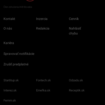
Člen združenia IAB Slovakia
Kontakt
Inzercia
Cenník
O nás
Redakcia
Nahlásiť
chybu
Kariéra
Spravovať notifikácie
Zrušiť predplatné
Startitup.sk
Fontech.sk
Odzadu.sk
Interez.sk
Emefka.sk
Receptik.sk
Femm.sk