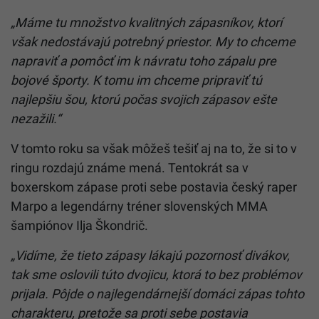
„Máme tu množstvo kvalitných zápasníkov, ktorí
však nedostávajú potrebný priestor. My to chceme
napraviť a pomôcť im k návratu toho zápalu pre
bojové športy. K tomu im chceme pripraviť tú
najlepšiu šou, ktorú počas svojich zápasov ešte
nezažili.“
V tomto roku sa však môžeš tešiť aj na to, že si to v
ringu rozdajú známe mená. Tentokrát sa v
boxerskom zápase proti sebe postavia český raper
Marpo a legendárny tréner slovenských MMA
šampiónov Ilja Škondrič.
„Vidíme, že tieto zápasy lákajú pozornosť divákov,
tak sme oslovili túto dvojicu, ktorá to bez problémov
prijala. Pôjde o najlegendárnejší domáci zápas tohto
charakteru, pretože sa proti sebe postavia