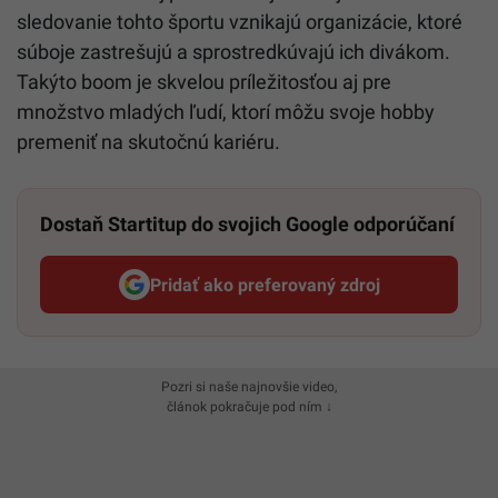
sledovanie tohto športu vznikajú organizácie, ktoré
súboje zastrešujú a sprostredkúvajú ich divákom.
Takýto boom je skvelou príležitosťou aj pre
množstvo mladých ľudí, ktorí môžu svoje hobby
premeniť na skutočnú kariéru.
Dostaň Startitup do svojich Google odporúčaní
Pridať ako preferovaný zdroj
Startitup, odkaz sa otvorí v n
Pozri si naše najnovšie video,
článok pokračuje pod ním ↓