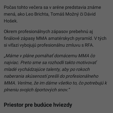
Počas tohto večera sa v aréne predstavia známe
mená, ako Leo Brichta, Tomáš Možný či Dávid
Hošek.
Okrem profesionálnych zápasov prebehnú aj
finálové zápasy MMA amatérskych pyramíd. V tých
si víťazi vybojujú profesionálnu zmluvu s RFA.
„Máme v pláne pomáhať domácemu MMA čo
najviac. Preto sme sa rozhodli takto motivovať
mladé vychádzajúce talenty, aby po rokoch
naberania skúseností prešli do profesionálneho
MMA. Veríme, že im dáme všetko to, čo potrebujú k
plneniu svojich športových snov.“
Priestor pre budúce hviezdy