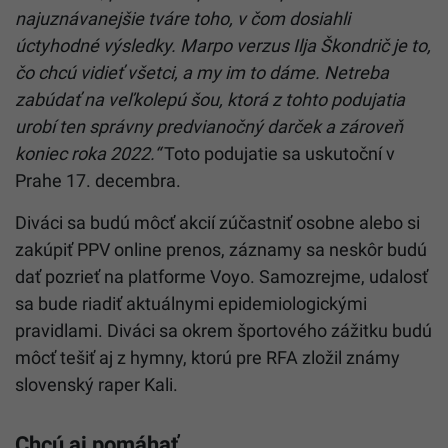
najuznávanejšie tváre toho, v čom dosiahli
úctyhodné výsledky.
Marpo
verzus
Ilja Škondrič
je to,
čo chcú vidieť všetci, a my im to dáme. Netreba
zabúdať na veľkolepú šou, ktorá z tohto podujatia
urobí ten správny predvianočný darček a zároveň
koniec roka 2022.“
Toto podujatie sa uskutoční v
Prahe 17. decembra.
Diváci sa budú môcť akcií zúčastniť osobne alebo si
zakúpiť PPV online prenos, záznamy sa neskôr budú
dať pozrieť na platforme Voyo. Samozrejme, udalosť
sa bude riadiť aktuálnymi epidemiologickými
pravidlami. Diváci sa okrem športového zážitku budú
môcť tešiť aj z hymny, ktorú pre RFA zložil známy
slovenský raper Kali.
Chcú aj pomáhať