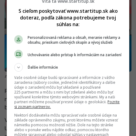
Víta ťa www.startitup.sk
S cieľom poskytovať www.startitup.sk ako
doteraz, podľa zákona potrebujeme tvoj
súhlas na:
Personalizovaná reklama a obsah, meranie reklamy a
obsahu, prieskum cieľových skupín a vývoj služieb
Uchovávanie alebo prístup k informáciám na zariadení
Ďalšie informácie
zdroj: SIU
Vaše osobné údaje budú spracúvané a informácie z vášho
zariadenia (súbory cookie, jedinečné identifikátory a ďalšie
údaje o zariadení) môžu byť ukladané a používané
RFA má vysoké ambície a záujem o tie najlepšie
225 partnermi a môžu s nimi byť zdieľané alebo môžu byť
využívané konkrétne týmito webovými stránkami. My a naši
mená. Okrem domácich športovcov ich zaujímajú aj
partneri môžeme používať presné údaje o geolokácii.
Pozrite
si zoznam partnerov.
bojovníci z Poľska, Srbska či dokonca z Kuby.
Niektorí dodávatelia môžu spracúvať vaše osobné údaje na
V klietke sa predstavia aj svetové MMA hviezdy z
základe oprávneného záujmu, proti ktorému môžete vzniesť
námietku pomocou možností nižšie. Dole na tejto stránke
UFC či iných špičkových organizácií. Okrem
alebo v ponuke webu nájdite odkaz, pomocou ktorého
môžete spravovať alebo odvolať súhlas v nastaveniach