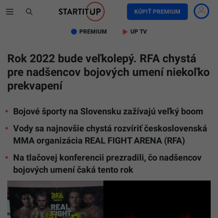
KÚPIŤ PREMIUM
PREMIUM
UP TV
Rok 2022 bude veľkolepý. RFA chystá
pre nadšencov bojových umení niekoľko
prekvapení
Bojové športy na Slovensku zažívajú veľký boom
Vody sa najnovšie chystá rozvíriť československá
MMA organizácia REAL FIGHT ARENA (RFA)
Na tlačovej konferencii prezradili, čo nadšencov
bojových umení čaká tento rok