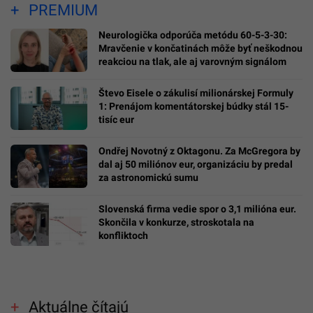
PREMIUM
Neurologička odporúča metódu 60-5-3-30:
Mravčenie v končatinách môže byť neškodnou
reakciou na tlak, ale aj varovným signálom
Števo Eisele o zákulisí milionárskej Formuly
1: Prenájom komentátorskej búdky stál 15-
tisíc eur
Ondřej Novotný z Oktagonu. Za McGregora by
dal aj 50 miliónov eur, organizáciu by predal
za astronomickú sumu
Slovenská firma vedie spor o 3,1 milióna eur.
Skončila v konkurze, stroskotala na
konfliktoch
Aktuálne čítajú