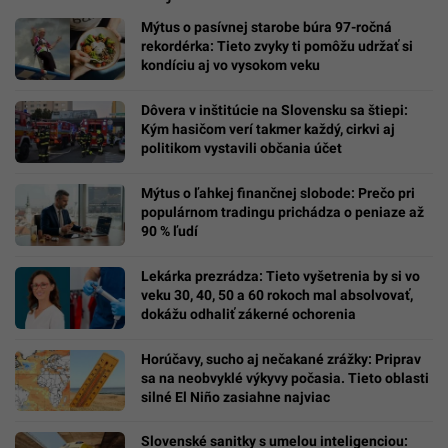
Mýtus o pasívnej starobe búra 97-ročná
rekordérka: Tieto zvyky ti pomôžu udržať si
kondíciu aj vo vysokom veku
Dôvera v inštitúcie na Slovensku sa štiepi:
Kým hasičom verí takmer každý, cirkvi aj
politikom vystavili občania účet
Mýtus o ľahkej finančnej slobode: Prečo pri
populárnom tradingu prichádza o peniaze až
90 % ľudí
Lekárka prezrádza: Tieto vyšetrenia by si vo
veku 30, 40, 50 a 60 rokoch mal absolvovať,
dokážu odhaliť zákerné ochorenia
Horúčavy, sucho aj nečakané zrážky: Priprav
sa na neobvyklé výkyvy počasia. Tieto oblasti
silné El Niño zasiahne najviac
Slovenské sanitky s umelou inteligenciou: