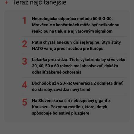
Teraz najčítanejšie
Neurologička odporúča metódu 60-5-3-30:
Mravčenie v končatinách môže byť neškodnou
reakciou na tlak, ale aj varovným signálom
Putin chystá anexiu v ďalšej krajine. Štyri štáty
NATO varujú pred hrozbou pre Európu
Lekárka prezrádza: Tieto vyšetrenia by si vo veku
30, 40, 50 a 60 rokoch mal absolvovať, dokážu
odhaliť zákerné ochorenia
Dôchodok už v 20-ke: Generácia Z odmieta drieť
do staroby, zavádza nový trend
Na Slovensku sa šíri nebezpečný gigant z
Kaukazu: Pozor na rastlinu, ktorej dotyk
spôsobuje bolestivé pľuzgiere