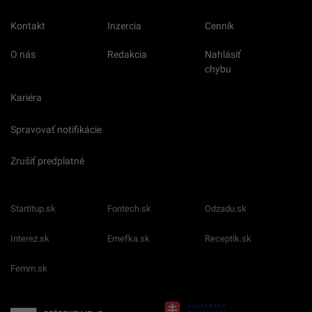
Kontakt
Inzercia
Cenník
O nás
Redakcia
Nahlásiť
chybu
Kariéra
Spravovať notifikácie
Zrušiť predplatné
Startitup.sk
Fontech.sk
Odzadu.sk
Interez.sk
Emefka.sk
Receptik.sk
Femm.sk