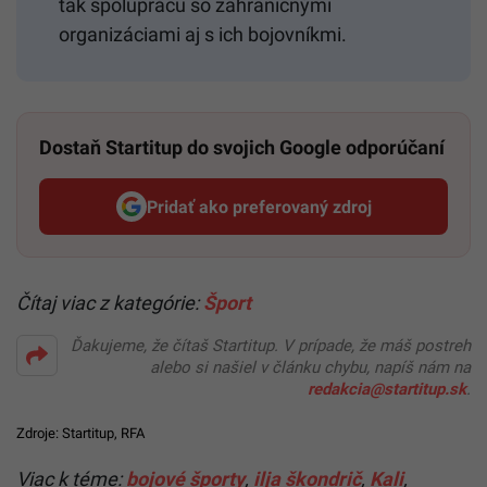
tak spoluprácu so zahraničnými
organizáciami aj s ich bojovníkmi.
Dostaň Startitup do svojich Google odporúčaní
Pridať ako preferovaný zdroj
Startitup, odkaz sa otvorí v n
Čítaj viac z kategórie:
Šport
Ďakujeme, že čítaš Startitup. V prípade, že máš postreh
alebo si našiel v článku chybu, napíš nám na
redakcia@startitup.sk
.
Zdroje:
Startitup
,
RFA
Viac k téme:
bojové športy
,
ilja škondrič
,
Kali
,