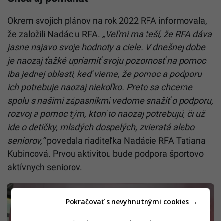
Okrem svojich plánov na rok 2022 RFA informovala,
že založili Nadáciu RFA.
„Veľmi ma teší, že RFA dáva
jasne najavo svoje hodnoty a ciele. V dnešnej dobe
je naozaj ťažké upriamiť svoju pozornosť na pomoc
iba jednej oblasti, keď vieme, že pomoc a podporu
ich potrebuje naozaj niekoľko. Preto sa chceme
spolu s našimi zápasníkmi vedome snažiť o podporu,
rozvoj a pomoc tým, ktorí to naozaj potrebujú, či už
ide o detičky, mladých dospelých, zvieratá alebo
seniorov,“
povedala riaditeľka Nadácie RFA Tatiana
Kubincová.
Prvou aktivitou bude podpora športovo
aktívnych seniorov.
Pokračovať s nevyhnutnými cookies →