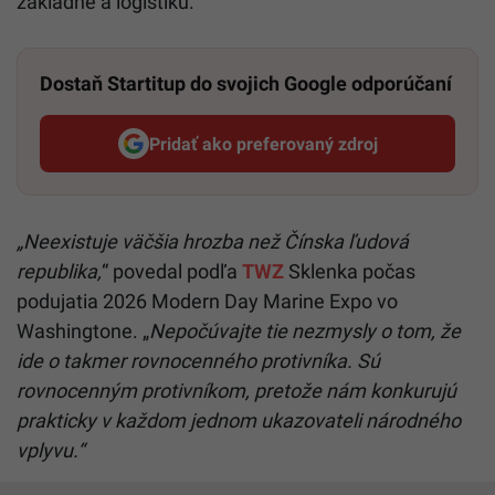
základne a logistiku.
Dostaň Startitup do svojich Google odporúčaní
Pridať ako preferovaný zdroj
Startitup, odkaz sa otvorí v n
„Neexistuje väčšia hrozba než Čínska ľudová
republika,
“ povedal podľa
TWZ
Sklenka počas
podujatia 2026 Modern Day Marine Expo vo
Washingtone. „
Nepočúvajte tie nezmysly o tom, že
ide o takmer rovnocenného protivníka. Sú
rovnocenným protivníkom, pretože nám konkurujú
prakticky v každom jednom ukazovateli národného
vplyvu.“