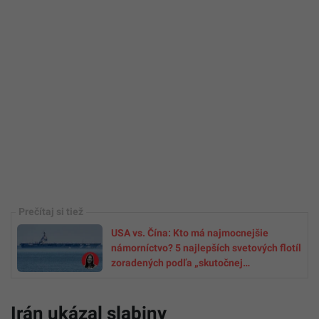
USA vs. Čína: Kto má najmocnejšie
námorníctvo? 5 najlepších svetových flotíl
zoradených podľa „skutočnej
sily“(ANALÝZA)
Irán ukázal slabiny