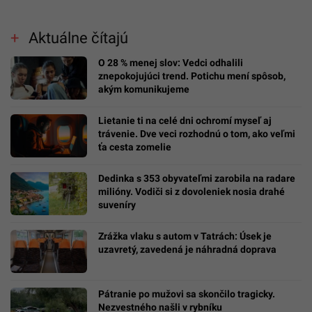
Aktuálne čítajú
O 28 % menej slov: Vedci odhalili
znepokojujúci trend. Potichu mení spôsob,
akým komunikujeme
Lietanie ti na celé dni ochromí myseľ aj
trávenie. Dve veci rozhodnú o tom, ako veľmi
ťa cesta zomelie
Dedinka s 353 obyvateľmi zarobila na radare
milióny. Vodiči si z dovoleniek nosia drahé
suveníry
Zrážka vlaku s autom v Tatrách: Úsek je
uzavretý, zavedená je náhradná doprava
Pátranie po mužovi sa skončilo tragicky.
Nezvestného našli v rybníku