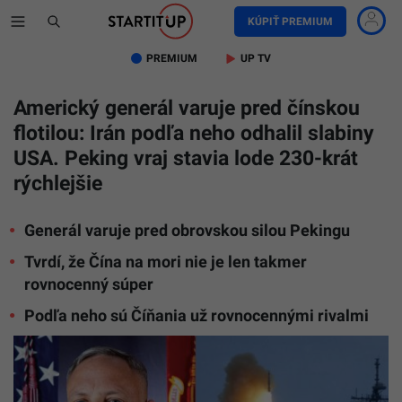
KÚPIŤ PREMIUM
PREMIUM
UP TV
Americký generál varuje pred čínskou
flotilou: Irán podľa neho odhalil slabiny
USA. Peking vraj stavia lode 230-krát
rýchlejšie
Generál varuje pred obrovskou silou Pekingu
Tvrdí, že Čína na mori nie je len takmer
rovnocenný súper
Podľa neho sú Číňania už rovnocennými rivalmi