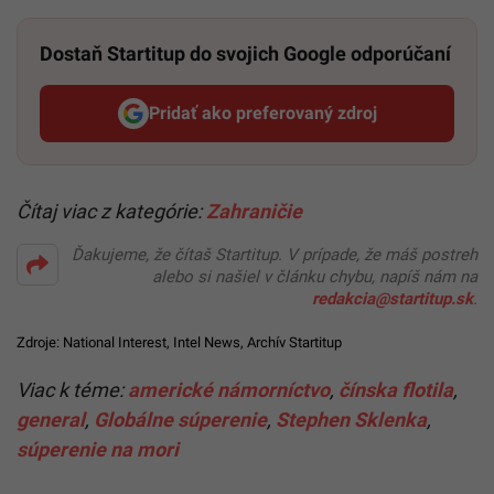
Dostaň Startitup do svojich Google odporúčaní
Pridať ako preferovaný zdroj
Startitup, odkaz sa otvorí v n
Čítaj viac z kategórie:
Zahraničie
Ďakujeme, že čítaš Startitup. V prípade, že máš postreh
alebo si našiel v článku chybu, napíš nám na
redakcia@startitup.sk
.
Zdroje:
National Interest
,
Intel News
,
Archív Startitup
Viac k téme:
americké námorníctvo
,
čínska flotila
,
general
,
Globálne súperenie
,
Stephen Sklenka
,
súperenie na mori