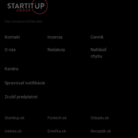
Člen združenia IAB Slovakia
Kontakt
Inzercia
Cenník
O nás
Redakcia
Nahlásiť
chybu
Kariéra
Spravovať notifikácie
Zrušiť predplatné
Startitup.sk
Fontech.sk
Odzadu.sk
Interez.sk
Emefka.sk
Receptik.sk