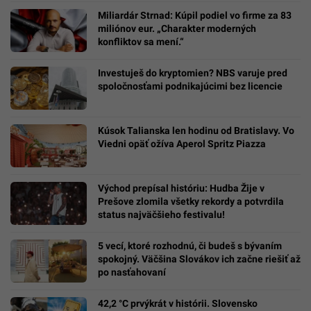
Miliardár Strnad: Kúpil podiel vo firme za 83
miliónov eur. „Charakter moderných
konfliktov sa mení.“
Investuješ do kryptomien? NBS varuje pred
spoločnosťami podnikajúcimi bez licencie
Kúsok Talianska len hodinu od Bratislavy. Vo
Viedni opäť ožíva Aperol Spritz Piazza
Východ prepísal históriu: Hudba Žije v
Prešove zlomila všetky rekordy a potvrdila
status najväčšieho festivalu!
5 vecí, ktoré rozhodnú, či budeš s bývaním
spokojný. Väčšina Slovákov ich začne riešiť až
po nasťahovaní
42,2 °C prvýkrát v histórii. Slovensko