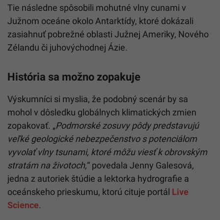
Tie následne spôsobili mohutné vlny cunami v
Južnom oceáne okolo Antarktídy, ktoré dokázali
zasiahnuť pobrežné oblasti Južnej Ameriky, Nového
Zélandu či juhovýchodnej Ázie.
História sa možno zopakuje
Výskumníci si myslia, že podobný scenár by sa
mohol v dôsledku globálnych klimatických zmien
zopakovať. „
Podmorské zosuvy pôdy predstavujú
veľké geologické nebezpečenstvo s potenciálom
vyvolať vlny tsunami, ktoré môžu viesť k obrovským
stratám na životoch,
“ povedala Jenny Galesová,
jedna z autoriek štúdie a lektorka hydrografie a
oceánskeho prieskumu, ktorú cituje portál
Live
Science
.