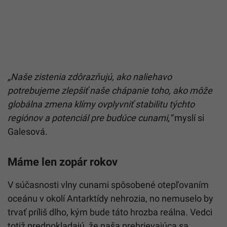
„Naše zistenia zdôrazňujú, ako naliehavo
potrebujeme zlepšiť naše chápanie toho, ako môže
globálna zmena klímy ovplyvniť stabilitu týchto
regiónov a potenciál pre budúce cunami,“
myslí si
Galesová.
Máme len zopár rokov
V súčasnosti vlny cunami spôsobené otepľovaním
oceánu v okolí Antarktídy nehrozia, no nemuselo by
trvať príliš dlho, kým bude táto hrozba reálna. Vedci
totiž predpokladajú, že naša prehrievajúca sa