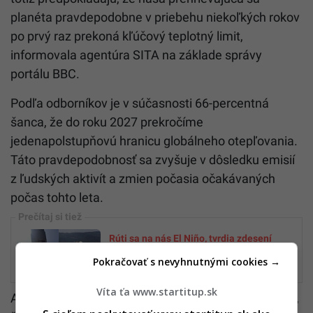
planéta pravdepodobne v priebehu niekoľkých rokov
po prvý raz prekoná kľúčový teplotný limit,
informovala agentúra SITA na základe správy
portálu BBC.
Podľa odborníkov je v súčasnosti 66-percentná
šanca, že do roku 2027 prekročíme
jedenapolstupňovú hranicu globálneho otepľovania.
Táto pravdepodobnosť sa zvyšuje v dôsledku emisií
z ľudských aktivít a zmien počasia očakávaných
počas tohto leta.
Rúti sa na nás El Niño, tvrdia zdesení
meteorológovia. Čaká nás leto, aké sme
Pokračovať s nevyhnutnými cookies →
roky nezažili
Víta ťa www.startitup.sk
Ak však svet túto hranicu prekročí, vedci zdôrazňujú,