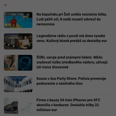
Na kúpalisku pri Šali unikla neznáma látka.
Ľudí pálili oči, 8 osôb museli odviezť do
nemocnice
Legendárne rádio z povál má dnes vysokú
cenu. Kultový kúsok predáš za desiatky eur
ŠÚKL varuje pred známymi liekmi. Môžu
zvyšovať riziko zriedkavého nádoru, užívajú
ich tisíce Sloveniek
Kauza v šou Party Shore: Polícia preveruje
podozrenie z násilného činu
Firma z kauzy 34-tisíc iPhonov pre SFZ
skončila v konkurze. Dosiahla tržby 22
miliónov eur