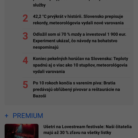
služby
42,2 °C prvýkrát v histórii. Slovensko prepisuje
rekordy, meteorológovia vydali nové varovania
Odložil som si 70 % mzdy a investoval 1 900 eur.
Experiment ukázal, čo návody na bohatstvo
nespomínajú
Koniec pekelných horúčav na Slovensku: Teploty
spadnú aj o viac ako 10 stupňov, meteorológovia
vydali varovania
Po 10 rokoch končia s varením piva: Bratia
predávajú obľúbený pivovar a reštaurácie na
Bazoši
PREMIUM
Ušetri na Lovestream festivale: Naši čitatelia
majú až 30 % zľavu na všetky lístky