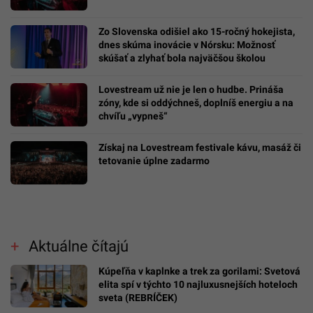
Zo Slovenska odišiel ako 15-ročný hokejista,
dnes skúma inovácie v Nórsku: Možnosť
skúšať a zlyhať bola najväčšou školou
Lovestream už nie je len o hudbe. Prináša
zóny, kde si oddýchneš, doplníš energiu a na
chvíľu „vypneš“
Získaj na Lovestream festivale kávu, masáž či
tetovanie úplne zadarmo
Aktuálne čítajú
Kúpeľňa v kaplnke a trek za gorilami: Svetová
elita spí v týchto 10 najluxusnejších hoteloch
sveta (REBRÍČEK)