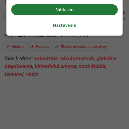
Čítaj viac z kategórie:
Počasie
Súhlasím
Ďakujeme, že čítaš Startitup. V prípade, že máš postreh
alebo si našiel v článku chybu, napíš nám na
redakcia@startitup.sk
.
Nastavenia
Zdroje:
Nature Communications
,
Live Science
, SITA
História
Počasie
Štúdie, prieskumy a analýzy
Viac k téme:
antarktida
,
eko katastrofa
,
globálne
otepľovanie
,
klimatická zmena
,
nová štúdia
,
tsunami
,
vedci