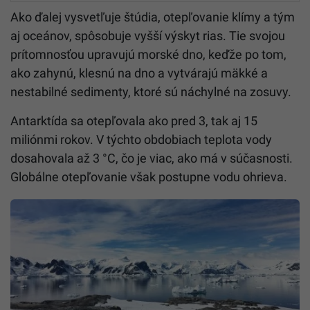
Ako ďalej vysvetľuje štúdia, otepľovanie klímy a tým
aj oceánov, spôsobuje vyšší výskyt rias. Tie svojou
prítomnosťou upravujú morské dno, keďže po tom,
ako zahynú, klesnú na dno a vytvárajú mäkké a
nestabilné sedimenty, ktoré sú náchylné na zosuvy.
Antarktída sa otepľovala ako pred 3, tak aj 15
miliónmi rokov. V týchto obdobiach teplota vody
dosahovala až 3 °C, čo je viac, ako má v súčasnosti.
Globálne otepľovanie však postupne vodu ohrieva.