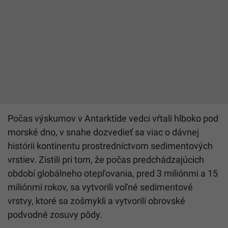
Počas výskumov v Antarktíde vedci vŕtali hlboko pod
morské dno, v snahe dozvedieť sa viac o dávnej
histórii kontinentu prostredníctvom sedimentových
vrstiev. Zistili pri tom, že
počas predchádzajúcich
období globálneho otepľovania, pred 3 miliónmi a 15
miliónmi rokov, sa vytvorili voľné sedimentové
vrstvy, ktoré sa zošmykli a vytvorili obrovské
podvodné zosuvy pôdy.