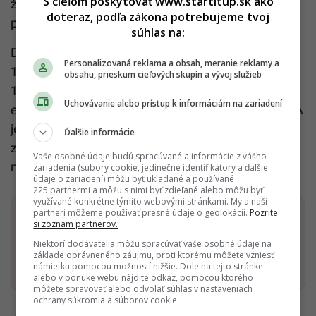
S cieľom poskytovať www.startitup.sk ako
že toto narušenie bude síce znepokojujúce, ale
doteraz, podľa zákona potrebujeme tvoj
pravdepodobne dočasné.
súhlas na:
Dosiahnutie tejto hranice by znamenalo, že svet je o
Personalizovaná reklama a obsah, meranie reklamy a
1,5 stupňa Celzia teplejší, ako bol v druhej polovici
obsahu, prieskum cieľových skupín a vývoj služieb
19. storočia, teda predtým, ako sa začali zvyšovať
Uchovávanie alebo prístup k informáciám na zariadení
emisie z fosílnych palív v dôsledku industrializácie. A
jej prekročenie, hoci na jediný rok, je znepokojujúcim
Ďalšie informácie
znakom toho, že otepľovanie sa zrýchľuje a
Vaše osobné údaje budú spracúvané a informácie z vášho
nespomaľuje.
zariadenia (súbory cookie, jedinečné identifikátory a ďalšie
údaje o zariadení) môžu byť ukladané a používané
225 partnermi a môžu s nimi byť zdieľané alebo môžu byť
využívané konkrétne týmito webovými stránkami. My a naši
partneri môžeme používať presné údaje o geolokácii.
Pozrite
Dostaň Startitup do svojich Google odporúčaní
si zoznam partnerov.
Niektorí dodávatelia môžu spracúvať vaše osobné údaje na
základe oprávneného záujmu, proti ktorému môžete vzniesť
Pridať ako preferovaný zdroj
Startitup, odkaz sa otvorí v n
námietku pomocou možností nižšie. Dole na tejto stránke
alebo v ponuke webu nájdite odkaz, pomocou ktorého
môžete spravovať alebo odvolať súhlas v nastaveniach
ochrany súkromia a súborov cookie.