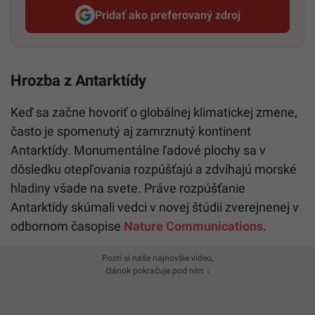
Pridať ako preferovaný zdroj
Startitup, odkaz sa otvorí v n
Hrozba z Antarktídy
Keď sa začne hovoriť o globálnej klimatickej zmene,
často je spomenutý aj zamrznutý kontinent
Antarktídy. Monumentálne ľadové plochy sa v
dôsledku otepľovania rozpúšťajú a zdvíhajú morské
hladiny všade na svete. Práve rozpúšťanie
Antarktídy skúmali vedci v novej štúdii zverejnenej v
odbornom časopise
Nature Communications
.
Pozri si naše najnovšie video,
článok pokračuje pod ním ↓