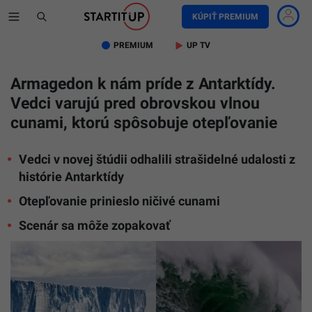
KÚPIŤ PREMIUM
PREMIUM
UP TV
Armagedon k nám príde z Antarktídy.
Vedci varujú pred obrovskou vlnou
cunami, ktorú spôsobuje otepľovanie
Vedci v novej štúdii odhalili strašidelné udalosti z
histórie Antarktídy
Otepľovanie prinieslo ničivé cunami
Scenár sa môže zopakovať