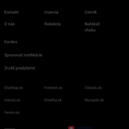
Kontakt
Inzercia
Cenník
O nás
Redakcia
Nahlásiť
chybu
Kariéra
Spravovať notifikácie
Zrušiť predplatné
Startitup.sk
Fontech.sk
Odzadu.sk
Interez.sk
Emefka.sk
Receptik.sk
Femm.sk