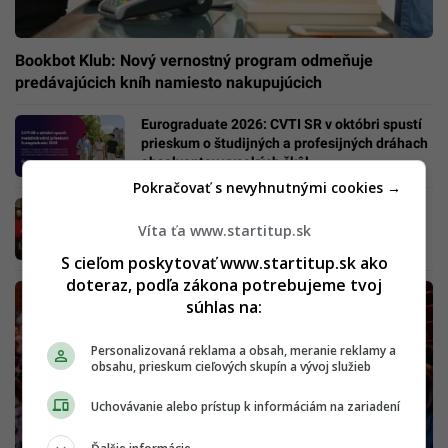
Bookbot Klub: Nový vernostný program odmeňuje
predávajúcich kníh namiesto nakupujúcich
Eurograduate 2026: CVTI SR v októbri spustí
prieskum o študijných a profesijných dráhach
absolventov vysokých škôl
Pokračovať s nevyhnutnými cookies →
Najvtipnejšia rodičovská schôdzka českého
filmu? Komédia 6 gramov ponúka súboj
Víta ťa www.startitup.sk
hereckých hviezd aj humor bez servítky
S cieľom poskytovať www.startitup.sk ako
doteraz, podľa zákona potrebujeme tvoj
súhlas na:
Personalizovaná reklama a obsah, meranie reklamy a
obsahu, prieskum cieľových skupín a vývoj služieb
Uchovávanie alebo prístup k informáciám na zariadení