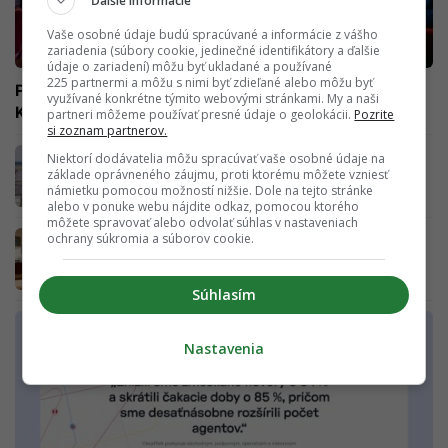
Ďalšie informácie
Vaše osobné údaje budú spracúvané a informácie z vášho
zariadenia (súbory cookie, jedinečné identifikátory a ďalšie
údaje o zariadení) môžu byť ukladané a používané
225 partnermi a môžu s nimi byť zdieľané alebo môžu byť
Predpredaj je spustený. Lepšia konferencia sa vracia do
využívané konkrétne týmito webovými stránkami. My a naši
Košíc
partneri môžeme používať presné údaje o geolokácii.
Pozrite
si zoznam partnerov.
Cestovné poistenie: na čo si dať pozor pred
Niektorí dodávatelia môžu spracúvať vaše osobné údaje na
odchodom na dovolenku
základe oprávneného záujmu, proti ktorému môžete vzniesť
námietku pomocou možností nižšie. Dole na tejto stránke
alebo v ponuke webu nájdite odkaz, pomocou ktorého
môžete spravovať alebo odvolať súhlas v nastaveniach
Prepojte exteriér s bývaním: Ako správne
ochrany súkromia a súborov cookie.
strešné okná premenia rodinný dom
Súhlasím
Nastavenia