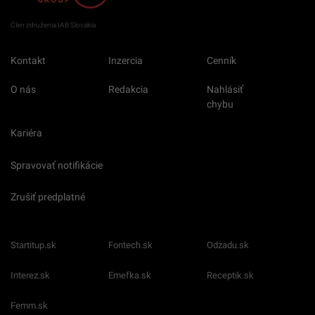
Člen združenia IAB Slovakia
Kontakt
Inzercia
Cenník
O nás
Redakcia
Nahlásiť
chybu
Kariéra
Spravovať notifikácie
Zrušiť predplatné
Startitup.sk
Fontech.sk
Odzadu.sk
Interez.sk
Emefka.sk
Receptik.sk
Femm.sk