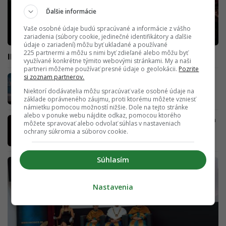
Ďalšie informácie
Vaše osobné údaje budú spracúvané a informácie z vášho
zariadenia (súbory cookie, jedinečné identifikátory a ďalšie
údaje o zariadení) môžu byť ukladané a používané
225 partnermi a môžu s nimi byť zdieľané alebo môžu byť
INNA vystúpila na Bratislavskom hrade so živou kapelou
využívané konkrétne týmito webovými stránkami. My a naši
partneri môžeme používať presné údaje o geolokácii.
Pozrite
si zoznam partnerov.
Kavej 2 má za sebou silný prvý týždeň v
kinách: Prilákala už takmer 75-tisíc divákov
Niektorí dodávatelia môžu spracúvať vaše osobné údaje na
základe oprávneného záujmu, proti ktorému môžete vzniesť
námietku pomocou možností nižšie. Dole na tejto stránke
alebo v ponuke webu nájdite odkaz, pomocou ktorého
Naplánuj si festival minútu po minúte: Hudba
môžete spravovať alebo odvolať súhlas v nastaveniach
Žije Prešov zverejnila line-up, piatok je
ochrany súkromia a súborov cookie.
beznádejne vypredaný!
Súhlasím
Nastavenia