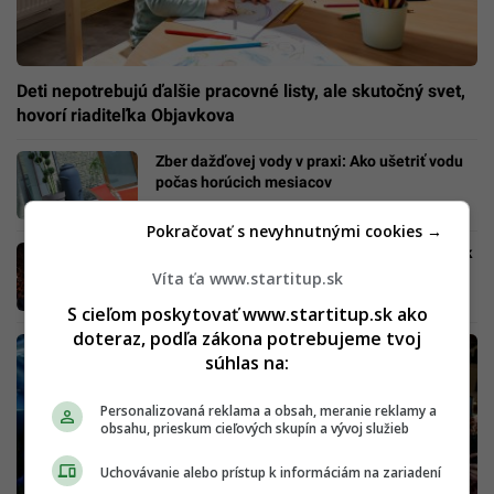
Deti nepotrebujú ďalšie pracovné listy, ale skutočný svet,
hovorí riaditeľka Objavkova
Zber dažďovej vody v praxi: Ako ušetriť vodu
počas horúcich mesiacov
Pokračovať s nevyhnutnými cookies →
Hudba Žije v Prešove štartuje už dnes: Piatok
je beznádejne vypredaný, posledné lístky na
Víta ťa www.startitup.sk
sobotu rýchlo miznú!
S cieľom poskytovať www.startitup.sk ako
doteraz, podľa zákona potrebujeme tvoj
súhlas na:
Personalizovaná reklama a obsah, meranie reklamy a
obsahu, prieskum cieľových skupín a vývoj služieb
Uchovávanie alebo prístup k informáciám na zariadení