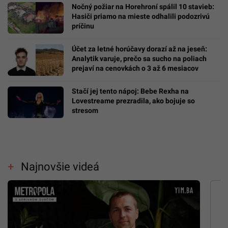
Nočný požiar na Horehroní spálil 10 stavieb:
Hasiči priamo na mieste odhalili podozrivú
príčinu
Účet za letné horúčavy dorazí až na jeseň:
Analytik varuje, prečo sa sucho na poliach
prejaví na cenovkách o 3 až 6 mesiacov
Stačí jej tento nápoj: Bebe Rexha na
Lovestreame prezradila, ako bojuje so
stresom
Najnovšie videá