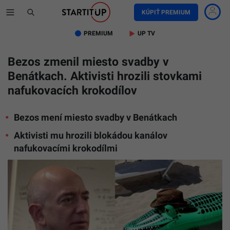
KÚPIŤ PREMIUM
PREMIUM
UP TV
Bezos zmenil miesto svadby v
Benátkach. Aktivisti hrozili stovkami
nafukovacích krokodílov
Bezos mení miesto svadby v Benátkach
Aktivisti mu hrozili blokádou kanálov
nafukovacími krokodílmi