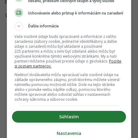
obsahu, prieskum cieľových skupín a vývoj služieb
Zdroje:
X
,
The Guardian
,
Redakcia Startitup
Uchovávanie alebo prístup k informáciám na zariadení
Viac k téme:
Benátky
,
Jeff Bezos
,
svadba
Ďalšie informácie
Vaše osobné údaje budú spracúvané a informácie z vášho
zariadenia (súbory cookie, jedinečné identifikátory a ďalšie
údaje o zariadení) môžu byť ukladané a používané
225 partnermi a môžu s nimi byť zdieľané alebo môžu byť
využívané konkrétne týmito webovými stránkami. My a naši
partneri môžeme používať presné údaje o geolokácii.
Pozrite
si zoznam partnerov.
Niektorí dodávatelia môžu spracúvať vaše osobné údaje na
základe oprávneného záujmu, proti ktorému môžete vzniesť
námietku pomocou možností nižšie. Dole na tejto stránke
alebo v ponuke webu nájdite odkaz, pomocou ktorého
môžete spravovať alebo odvolať súhlas v nastaveniach
ochrany súkromia a súborov cookie.
Súhlasím
Nastavenia