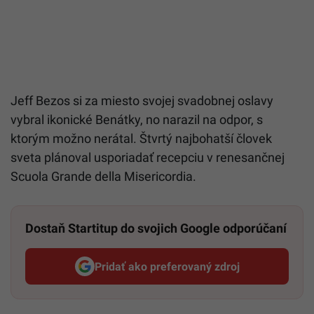
Jeff Bezos si za miesto svojej svadobnej oslavy
vybral ikonické Benátky, no narazil na odpor, s
ktorým možno nerátal. Štvrtý najbohatší človek
sveta plánoval usporiadať recepciu v renesančnej
Scuola Grande della Misericordia.
Dostaň Startitup do svojich Google odporúčaní
Pridať ako preferovaný zdroj
Startitup, odkaz sa otvorí v n