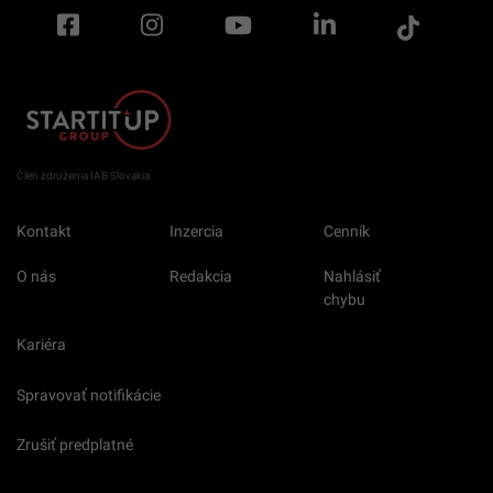
Člen združenia IAB Slovakia
Kontakt
Inzercia
Cenník
O nás
Redakcia
Nahlásiť
chybu
Kariéra
Spravovať notifikácie
Zrušiť predplatné