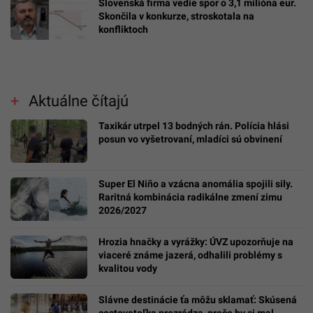
Slovenská firma vedie spor o 3,1 milióna eur.
Skončila v konkurze, stroskotala na
konfliktoch
Aktuálne čítajú
Taxikár utrpel 13 bodných rán. Polícia hlási
posun vo vyšetrovaní, mladíci sú obvinení
Super El Niño a vzácna anomália spojili sily.
Raritná kombinácia radikálne zmení zimu
2026/2027
Hrozia hnačky a vyrážky: ÚVZ upozorňuje na
viaceré známe jazerá, odhalili problémy s
kvalitou vody
Slávne destinácie ťa môžu sklamať: Skúsená
cestovateľka prezrádza, prečo by si mal