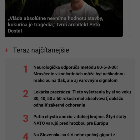
„Vláda absolútne nevníma hodnotu stavby,
kukurica je tragédia,” tvrdí architekt Peťo
Dostál
Teraz najčítanejšie
Neurologička odporúča metódu 60-5-3-30:
Mravčenie v končatinách môže byť neškodnou
reakciou na tlak, ale aj varovným signálom
Lekárka prezrádza: Tieto vyšetrenia by si vo veku
30, 40, 50 a 60 rokoch mal absolvovať, dokážu
odhaliť zákerné ochorenia
Putin chystá anexiu v ďalšej krajine. Štyri štáty
NATO varujú pred hrozbou pre Európu
Na Slovensku sa šíri nebezpečný gigant z