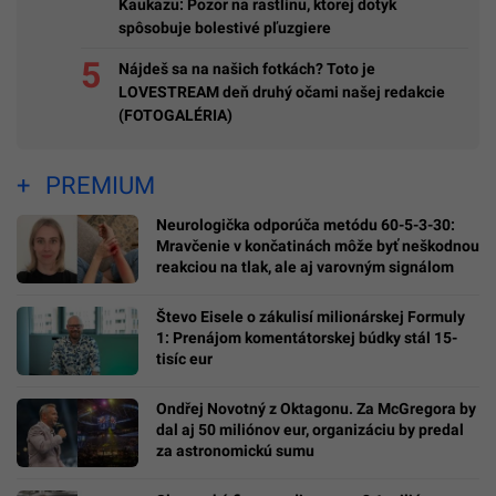
Kaukazu: Pozor na rastlinu, ktorej dotyk
spôsobuje bolestivé pľuzgiere
Nájdeš sa na našich fotkách? Toto je
LOVESTREAM deň druhý očami našej redakcie
(FOTOGALÉRIA)
PREMIUM
Neurologička odporúča metódu 60-5-3-30:
Mravčenie v končatinách môže byť neškodnou
reakciou na tlak, ale aj varovným signálom
Števo Eisele o zákulisí milionárskej Formuly
1: Prenájom komentátorskej búdky stál 15-
tisíc eur
Ondřej Novotný z Oktagonu. Za McGregora by
dal aj 50 miliónov eur, organizáciu by predal
za astronomickú sumu