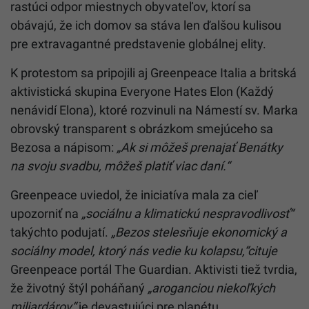
rastúci odpor miestnych obyvateľov, ktorí sa
obávajú, že ich domov sa stáva len ďalšou kulisou
pre extravagantné predstavenie globálnej elity.
K protestom sa pripojili aj Greenpeace Italia a britská
aktivistická skupina Everyone Hates Elon (Každý
nenávidí Elona), ktoré rozvinuli na Námestí sv. Marka
obrovský transparent s obrázkom smejúceho sa
Bezosa a nápisom:
„Ak si môžeš prenajať Benátky
na svoju svadbu, môžeš platiť viac daní.“
Greenpeace uviedol, že iniciatíva mala za cieľ
upozorniť na
„sociálnu a klimatickú nespravodlivosť“
takýchto podujatí.
„Bezos stelesňuje ekonomický a
sociálny model, ktorý nás vedie ku kolapsu,“cituje
Greenpeace portál The Guardian. Aktivisti tiež tvrdia,
že životný štýl poháňaný
„aroganciou niekoľkých
miliardárov“
je devastujúci pre planétu.