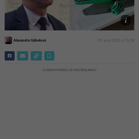
Wikimedi
Common
Archív
Canva
Alexandra Gábelová
25. júna 2025 o 15:38
ČLÁNOK POKRAČUJE POD REKLAMOU