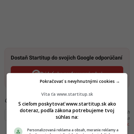
Dostaň Startitup do svojich Google odporúčaní
Pridať ako preferovaný zdroj
Startitup, odkaz sa otvorí v n
Pokračovať s nevyhnutnými cookies →
Víta ťa www.startitup.sk
Čítaj viac z kategórie:
Zahraničie
S cieľom poskytovať www.startitup.sk ako
doteraz, podľa zákona potrebujeme tvoj
Ďakujeme, že čítaš Startitup. V prípade, že máš postreh
súhlas na:
alebo si našiel v článku chybu, napíš nám na
redakcia@startitup.sk
.
Personalizovaná reklama a obsah, meranie reklamy a