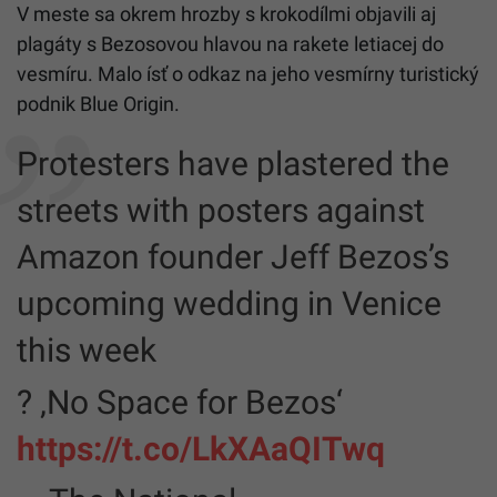
V meste sa okrem hrozby s krokodílmi objavili aj
plagáty s Bezosovou hlavou na rakete letiacej do
vesmíru. Malo ísť o odkaz na jeho vesmírny turistický
podnik Blue Origin.
Protesters have plastered the
streets with posters against
Amazon founder Jeff Bezos’s
upcoming wedding in Venice
this week
?️ ‚No Space for Bezos‘
https://t.co/LkXAaQITwq