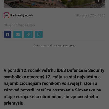
Partnerský obsah
18. mája 2026 o 15:26
Obsah Incheba Expo
ČLÁNOK POKRAČUJE POD REKLAMOU
V poradí 12. ročník veľtrhu IDEB Defence & Security
symbolicky otvorený 12. mája sa stal najväčším a
najambicióznejším ročníkom vo svojej histórii a
zároveň potvrdil rastúce postavenie Slovenska na
mape európskeho obranného a bezpečnostného
priemyslu.