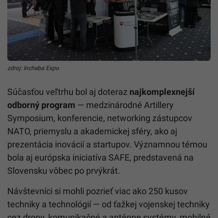
zdroj: Incheba Expo
Súčasťou veľtrhu bol aj doteraz
najkomplexnejší
odborný program
— medzinárodné Artillery
Symposium, konferencie, networking zástupcov
NATO, priemyslu a akademickej sféry, ako aj
prezentácia inovácií a startupov. Významnou témou
bola aj európska iniciatíva SAFE, predstavená na
Slovensku vôbec po prvýkrát.
Návštevníci si mohli pozrieť viac ako 250 kusov
techniky a technológií — od ťažkej vojenskej techniky
cez drony, komunikačné a anténne systémy, mobilné