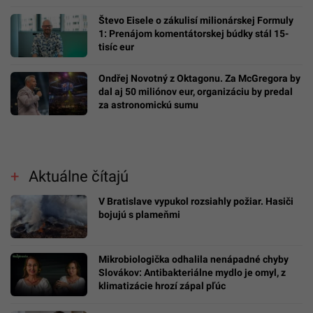
Števo Eisele o zákulisí milionárskej Formuly
1: Prenájom komentátorskej búdky stál 15-
tisíc eur
Ondřej Novotný z Oktagonu. Za McGregora by
dal aj 50 miliónov eur, organizáciu by predal
za astronomickú sumu
Aktuálne čítajú
V Bratislave vypukol rozsiahly požiar. Hasiči
bojujú s plameňmi
Mikrobiologička odhalila nenápadné chyby
Slovákov: Antibakteriálne mydlo je omyl, z
klimatizácie hrozí zápal pľúc