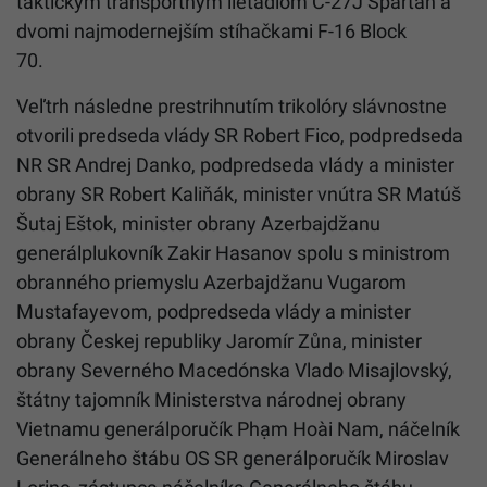
taktickým transportným lietadlom C-27J Spartan a
dvomi najmodernejším stíhačkami F-16 Block
70.
Veľtrh následne prestrihnutím trikolóry slávnostne
otvorili predseda vlády SR Robert Fico, podpredseda
NR SR Andrej Danko, podpredseda vlády a minister
obrany SR Robert Kaliňák, minister vnútra SR Matúš
Šutaj Eštok, minister obrany Azerbajdžanu
generálplukovník Zakir Hasanov spolu s ministrom
obranného priemyslu Azerbajdžanu Vugarom
Mustafayevom, podpredseda vlády a minister
obrany Českej republiky Jaromír Zůna, minister
obrany Severného Macedónska Vlado Misajlovský,
štátny tajomník Ministerstva národnej obrany
Vietnamu generálporučík Phạm Hoài Nam, náčelník
Generálneho štábu OS SR generálporučík Miroslav