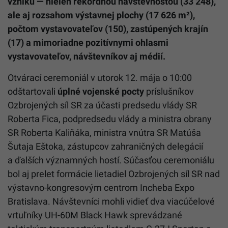
vzniku — nielen rekordnou návštevnosťou (33 248),
ale aj rozsahom výstavnej plochy (17 626 m²),
počtom vystavovateľov (150), zastúpených krajín
(17) a mimoriadne pozitívnymi ohlasmi
vystavovateľov, návštevníkov aj médií.
Otvárací ceremoniál v utorok 12. mája o 10:00
odštartovali
úplné vojenské pocty
príslušníkov
Ozbrojených síl SR za účasti predsedu vlády SR
Roberta Fica, podpredsedu vlády a ministra obrany
SR Roberta Kaliňáka, ministra vnútra SR Matúša
Šutaja Eštoka, zástupcov zahraničných delegácií
a ďalších významných hostí. Súčasťou ceremoniálu
bol aj prelet formácie lietadiel Ozbrojených síl SR nad
výstavno-kongresovým centrom Incheba Expo
Bratislava. Návštevníci mohli vidieť dva viacúčelové
vrtuľníky UH-60M Black Hawk sprevádzané