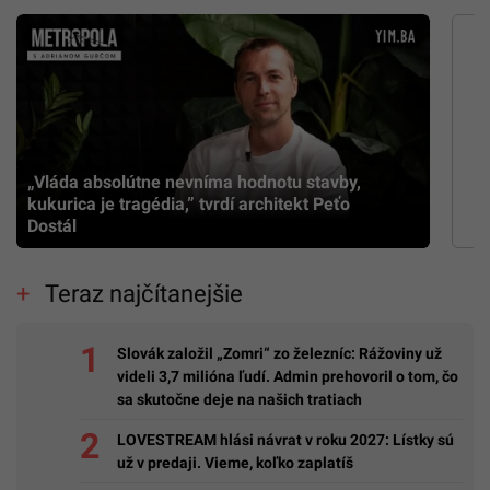
„Vláda absolútne nevníma hodnotu stavby,
kukurica je tragédia,” tvrdí architekt Peťo
Dostál
Teraz najčítanejšie
Slovák založil „Zomri“ zo železníc: Rážoviny už
videli 3,7 milióna ľudí. Admin prehovoril o tom, čo
sa skutočne deje na našich tratiach
LOVESTREAM hlási návrat v roku 2027: Lístky sú
už v predaji. Vieme, koľko zaplatíš