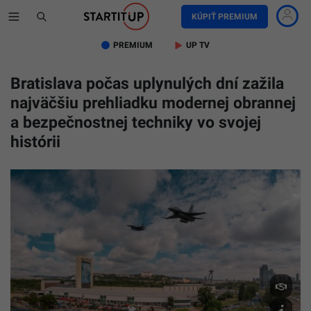
KÚPIŤ PREMIUM
PREMIUM
UP TV
Bratislava počas uplynulých dní zažila
najväčšiu prehliadku modernej obrannej
a bezpečnostnej techniky vo svojej
histórii
zdroj:
Incheba
Expo