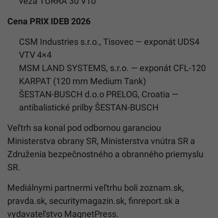
veža TURRA 30 V10
Cena PRIX IDEB 2026
CSM Industries s.r.o., Tisovec — exponát UDS4
VTV 4×4
MSM LAND SYSTEMS, s.r.o. — exponát CFL-120
KARPAT (120 mm Medium Tank)
ŠESTAN-BUSCH d.o.o PRELOG, Croatia —
antibalistické prilby ŠESTAN-BUSCH
Veľtrh sa konal pod odbornou garanciou
Ministerstva obrany SR, Ministerstva vnútra SR a
Združenia bezpečnostného a obranného priemyslu
SR.
Mediálnymi partnermi veľtrhu boli zoznam.sk,
pravda.sk, securitymagazin.sk, finreport.sk a
vydavateľstvo MagnetPress.