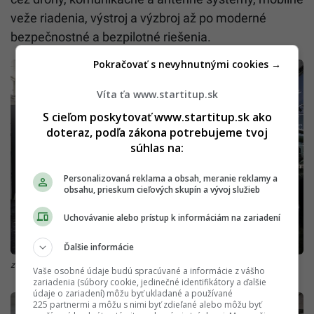
veže riadenia, výstroj a výzbroj až po moderné
bezpečnostné a bezpilotné riešenia.
Pokračovať s nevyhnutnými cookies →
Víta ťa www.startitup.sk
S cieľom poskytovať www.startitup.sk ako
doteraz, podľa zákona potrebujeme tvoj
súhlas na:
Personalizovaná reklama a obsah, meranie reklamy a
obsahu, prieskum cieľových skupín a vývoj služieb
Uchovávanie alebo prístup k informáciám na zariadení
Ďalšie informácie
zdroj: Incheba Expo
Vaše osobné údaje budú spracúvané a informácie z vášho
zariadenia (súbory cookie, jedinečné identifikátory a ďalšie
údaje o zariadení) môžu byť ukladané a používané
225 partnermi a môžu s nimi byť zdieľané alebo môžu byť