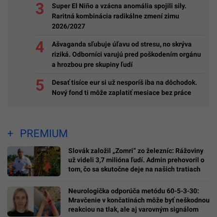
Super El Niño a vzácna anomália spojili sily.
Raritná kombinácia radikálne zmení zimu
2026/2027
Ašvaganda sľubuje úľavu od stresu, no skrýva
riziká. Odborníci varujú pred poškodením orgánu
a hrozbou pre skupiny ľudí
Desať tisíce eur si už nesporíš iba na dôchodok.
Nový fond ti môže zaplatiť mesiace bez práce
PREMIUM
Slovák založil „Zomri“ zo železníc: Rážoviny
už videli 3,7 milióna ľudí. Admin prehovoril o
tom, čo sa skutočne deje na našich tratiach
Neurologička odporúča metódu 60-5-3-30:
Mravčenie v končatinách môže byť neškodnou
reakciou na tlak, ale aj varovným signálom