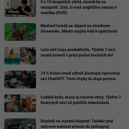
9 z 10 dospelých zlyhá, ôsmak by sa
nezapotil. Zisti, či máš angličtinu naozaj v
malíčku (KVÍZ)
Medveď hnedý sa objavil na strednom
Slovensku. Mesto vyzýva ľudí k opatrnosti
Leto ničí tvoju produktivitu. Týchto 7 vecí
musíš zmeniť v práci počas horúcich dní
74 % firiem hneď odhalí životopis vytvorený
cez ChatGPT. Tieto chyby ťa stoja pozíciu
Ľudská koža, kravy aj vlastné vetry. Týchto 7
bizarných vecí už pohltila tokenizácia
Doplatil na vlastnú hlúposť: Taxikár pod
vplyvom nabúral priamo do policajnej