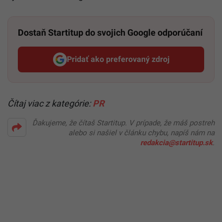
Dostaň Startitup do svojich Google odporúčaní
Pridať ako preferovaný zdroj
Startitup, odkaz sa otvorí v n
Čítaj viac z kategórie:
PR
Ďakujeme, že čítaš Startitup. V prípade, že máš postreh
alebo si našiel v článku chybu, napíš nám na
redakcia@startitup.sk
.