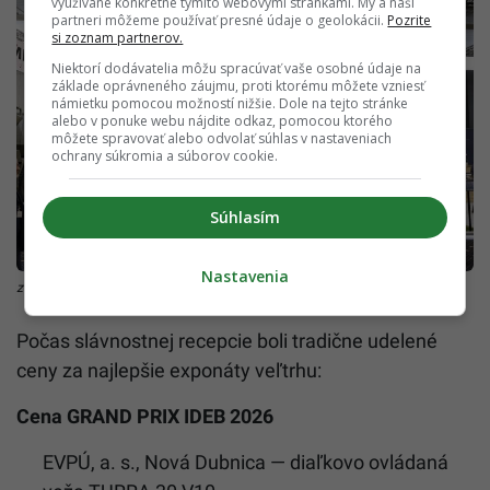
využívané konkrétne týmito webovými stránkami. My a naši
partneri môžeme používať presné údaje o geolokácii.
Pozrite
si zoznam partnerov.
Niektorí dodávatelia môžu spracúvať vaše osobné údaje na
základe oprávneného záujmu, proti ktorému môžete vzniesť
námietku pomocou možností nižšie. Dole na tejto stránke
alebo v ponuke webu nájdite odkaz, pomocou ktorého
môžete spravovať alebo odvolať súhlas v nastaveniach
ochrany súkromia a súborov cookie.
Súhlasím
Nastavenia
zdroj: Incheba Expo
Počas slávnostnej recepcie boli tradične udelené
ceny za najlepšie exponáty veľtrhu:
Cena GRAND PRIX IDEB 2026
EVPÚ, a. s., Nová Dubnica — diaľkovo ovládaná