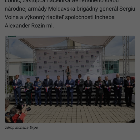
Lorinc, zástupca náčelníka Generálneho štábu
národnej armády Moldavska brigádny generál Sergiu
Voina a výkonný riaditeľ spoločnosti Incheba
Alexander Rozin ml.
zdroj: Incheba Expo