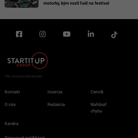
motorky, kým vozil ľudí na festival
Člen združenia IAB Slovakia
Kontakt
Inzercia
Cenník
O nás
Redakcia
Nahlásiť
chybu
Kariéra
Spravovať notifikácie