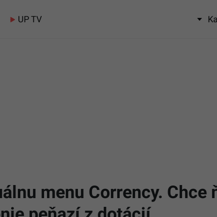
UP TV
Ka
uálnu menu Corrency. Chce 
nie peňazí z dotácií