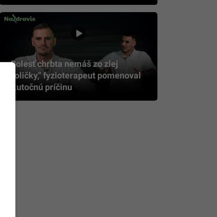
„Bolesť chrbta nemáš zo zlej
stoličky,” fyzioterapeut pomenoval
skutočnú príčinu