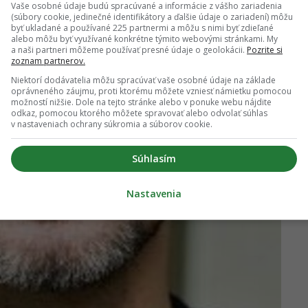
Vaše osobné údaje budú spracúvané a informácie z vášho zariadenia
(súbory cookie, jedinečné identifikátory a ďalšie údaje o zariadení) môžu
byť ukladané a používané 225 partnermi a môžu s nimi byť zdieľané
alebo môžu byť využívané konkrétne týmito webovými stránkami. My
a naši partneri môžeme používať presné údaje o geolokácii.
Pozrite si
zoznam partnerov.
Niektorí dodávatelia môžu spracúvať vaše osobné údaje na základe
oprávneného záujmu, proti ktorému môžete vzniesť námietku pomocou
možností nižšie. Dole na tejto stránke alebo v ponuke webu nájdite
odkaz, pomocou ktorého môžete spravovať alebo odvolať súhlas
v nastaveniach ochrany súkromia a súborov cookie.
Súhlasím
Nastavenia