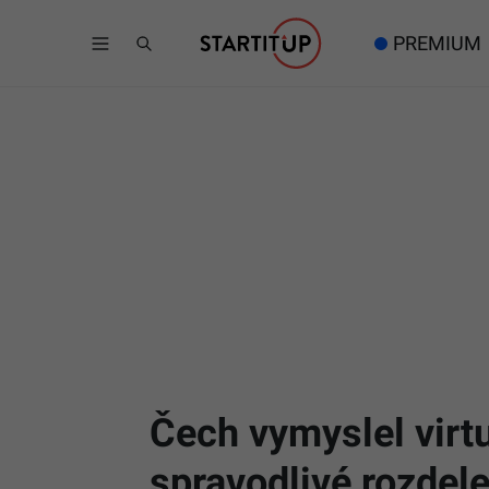
PREMIUM
Čech vymyslel virt
spravodlivé rozdele