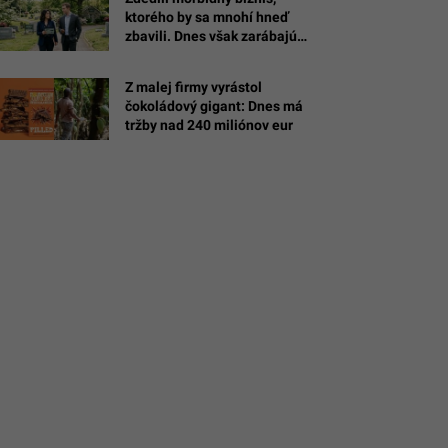
ktorého by sa mnohí hneď
zbavili. Dnes však zarábajú
milióny (PRÍBEH)
Z malej firmy vyrástol
čokoládový gigant: Dnes má
Pixnio
tržby nad 240 miliónov eur