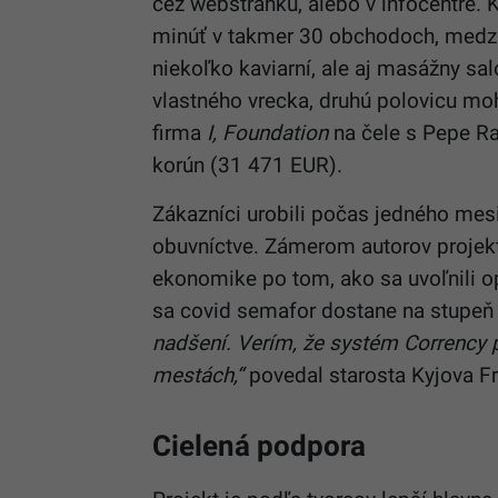
cez webstránku, alebo v infocentre. 
minúť v takmer 30 obchodoch, medzi k
niekoľko kaviarní, ale aj masážny sal
vlastného vrecka, druhú polovicu moh
firma
I, Foundation
na čele s Pepe R
korún (31 471 EUR).
Zákazníci urobili počas jedného mesiac
obuvníctve. Zámerom autorov projekt
ekonomike po tom, ako sa uvoľnili op
sa covid semafor dostane na stupeň
nadšení. Verím, že systém Corrency 
mestách,“
povedal starosta Kyjova Fr
Cielená podpora