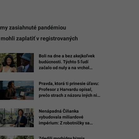
irmy zasiahnuté pandémiou
mohli zaplatiť v registrovaných
Boli na dne a bez akejkoľvek
budúcnosti. Týchto 5 ľudí
začalo od nuly a na vrchol
vystrelili až po štyridsiatke
Pravda, ktorá ti prinesie úľavu:
Profesor z Harvardu opísal,
prečo strach z názoru iných ničí
tvoje podnikanie
Nenápadná Číňanka
vybudovala miliardové
impérium: Z robotníčky sa
vypracovala na jednu z
najbohatších žien sveta
Zdedili morbídny biznis,