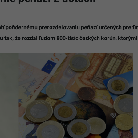
iť pofidernému prerozdeľovaniu peňazí určených pre f
 tak, že rozdal ľuďom 800-tisíc českých korún, ktorými 