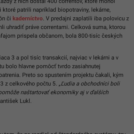
Každý z nich dostal 400 correntov, ktoré mohol
toré patrili napríklad biopotraviny, lekárne,
ón či
kaderníctvo
. V predajni zaplatili iba polovicu z
li uhradiť práve correntami. Celková suma, ktorou
afajom prispela občanom, bola 800-tisíc českých
a 3 a pol tisíc transakcií, najviac v lekárni a v
u bolo hlavne pomôcť tvrdo zasiahnutej
atrenia. Preto so spustením projektu čakali, kým
 3 z celkového počtu 5.
„Ľudia a obchodníci boli
pomôže naštartovať ekonomiky aj v ďalších
antišek Lukl.