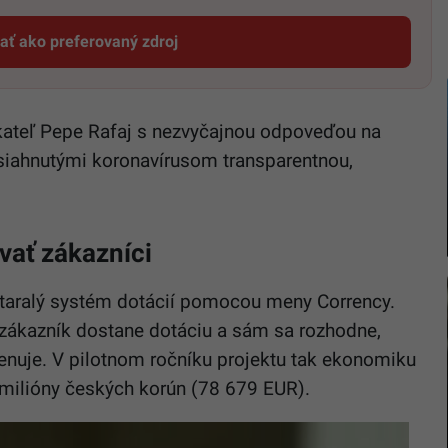
dať ako preferovaný zdroj
Startitup, odkaz sa otvorí v novom okne
kateľ Pepe Rafaj s nezvyčajnou odpoveďou na
siahnutými koronavírusom transparentnou,
vať zákazníci
staralý systém dotácií pomocou meny Corrency.
 zákazník dostane dotáciu a sám sa rozhodne,
 venuje. V pilotnom ročníku projektu tak ekonomiku
 milióny českých korún (78 679 EUR).