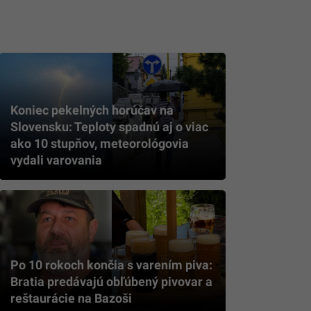
Koniec pekelných horúčav na
Slovensku: Teploty spadnú aj o viac
ako 10 stupňov, meteorológovia
vydali varovania
Po 10 rokoch končia s varením piva:
Bratia predávajú obľúbený pivovar a
reštaurácie na Bazoši