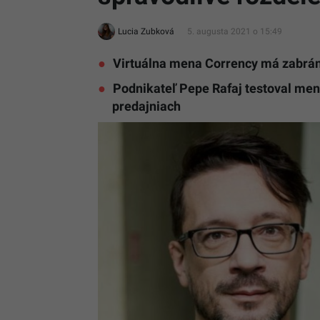
Lucia Zubková
5. augusta 2021 o 15:49
Virtuálna mena Corrency má zabrán
Podnikateľ Pepe Rafaj testoval menu
predajniach