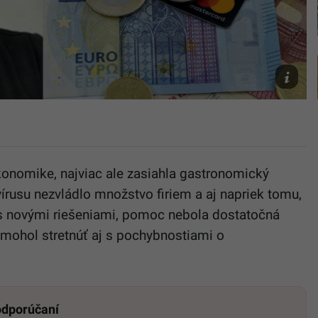
Pepe
Rafaj
Corrency,
Bicanski/
onomike, najviac ale zasiahla gastronomický
írusu nezvládlo množstvo firiem a aj napriek tomu,
 s novými riešeniami, pomoc nebola dostatočná
 mohol stretnúť aj s pochybnostiami o
 odporúčaní