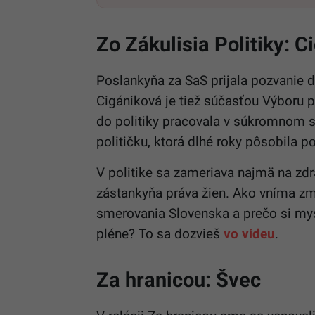
Zo Zákulisia Politiky: 
Poslankyňa za SaS prijala pozvanie do
Cigániková je tiež súčasťou Výboru 
do politiky pracovala v súkromnom s
političku, ktorá dlhé roky pôsobila p
V politike sa zameriava najmä na zd
zástankyňa práva žien. Ako vníma zm
smerovania Slovenska a prečo si mysl
pléne? To sa dozvieš
vo videu
.
Za hranicou: Švec