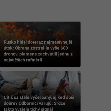
Rusko hlási doteraz najmasívnejší
útok: Obrana zostrelila vyše 600
dronov, plamene zachvátili jednu z
najväčších rafinérií
Cítiš sa stále vyčerpaný, aj keď spíš
dobre? Odborníci varujú: Srdce
takto vysiela tichý signál