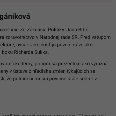
Cigániková
 relácie Zo Zákulisia Politiky. Jana Bittó
pre zdravotníctvo v Národnej rade SR. Pred vstupom
ektore, avšak verejnosť ju pozná práve ako
o boku Richarda Sulíka.
ravotnícke témy, pričom sa prezentuje ako výrazná
eny v ústave z hľadiska zmien týkajúcich sa
í, že politici nemusia povinne stále sedieť v