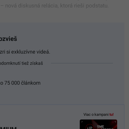
 nová diskusná relácia, ktorá rieši podstatu.
ozvieš
i si exkluzívne videá.
odomknutí tiež získaš
ko 75 000 článkom
Viac o kampani
tu!