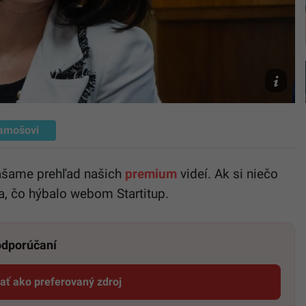
Ilustračn
foto
TASR/Jar
Novák
amošovi
nášame prehľad našich
premium
videí. Ak si niečo
a, čo hýbalo webom Startitup.
 odporúčaní
dať ako preferovaný zdroj
Startitup, odkaz sa otvorí v novom okne