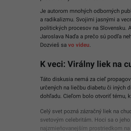
Je autorom mnohých odborných publi
a radikalizmu. Svojimi jasnými a ve
politických procesov na Slovensku.
Jaroslava Naďa a prečo sú podľa neh
Dozvieš sa
vo videu
.
K veci: Virálny liek na 
Táto diskusia nemá za cieľ propagov
určených na liečbu diabetu či iných
dohľadu. Cieľom bolo otvoriť tému, 
Celý svet pozná zázračný liek na ch
svetovým celebritám. Hoci sa o jeho u
najzmieňovanejším prostriedkom na 