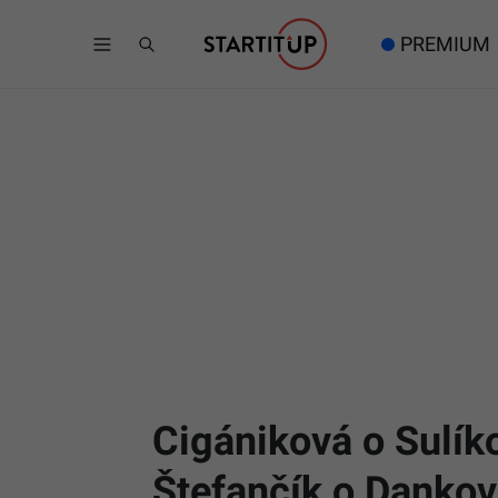
PREMIUM
Cigániková o Sulíko
Štefančík o Danko