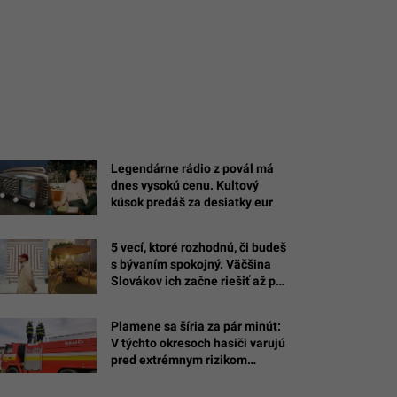
Legendárne rádio z povál má
dnes vysokú cenu. Kultový
kúsok predáš za desiatky eur
5 vecí, ktoré rozhodnú, či budeš
s bývaním spokojný. Väčšina
Slovákov ich začne riešiť až po
nasťahovaní
Plamene sa šíria za pár minút:
V týchto okresoch hasiči varujú
pred extrémnym rizikom
požiarov, stačí jediný ohorok