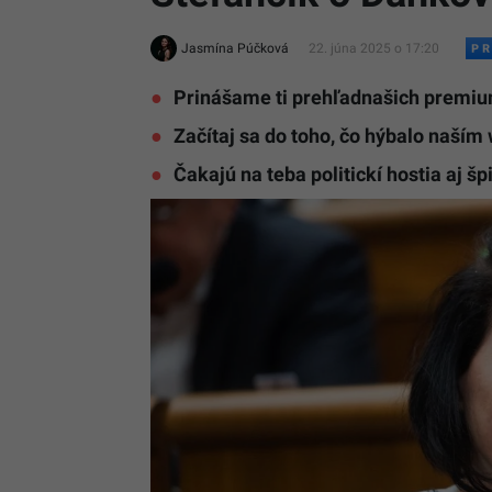
Jasmína Púčková
22. júna 2025 o 17:20
Prinášame ti prehľadnašich premiu
Začítaj sa do toho, čo hýbalo naší
Čakajú na teba politickí hostia aj šp