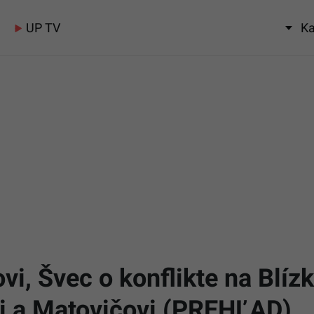
UP TV
Ka
vi, Švec o konflikte na Blí
vi a Matovičovi (PREHĽAD)