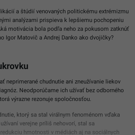
kácií a štúdií venovaných politickému extrémizmu
cnými analýzami prispieva k lepšiemu pochopeniu
 Aká motivácia bola podľa neho za pokusom zatknúť
o Igor Matovič a Andrej Danko ako dvojičky?
cukrovku
ať neprimerané chudnutie ani zneužívanie liekov
 diagnóz. Neodporúčame ich užívať bez odborného
ktorá výrazne rezonuje spoločnosťou.
udnutie, ktorý sa stal virálnym fenoménom vďaka
žívaní verejne príliš nehovorí, stal sa
redukciu hmotnosti v médiách aj na sociálnych