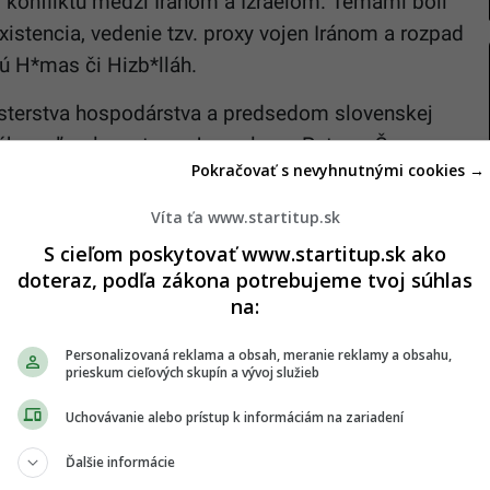
i konfliktu medzi Iránom a Izraelom. Témami boli
xistencia, vedenie tzv. proxy vojen Iránom a rozpad
ú H*mas či Hizb*lláh.
sterstva hospodárstva a predsedom slovenskej
ho veľvyslanectva v Jeruzaleme Petrom Švecom
Pokračovať s nevyhnutnými cookies →
 štátov v konflikte a čo by znamenalo, keby Izrael
duchovného vodcu. Výsledok si môžeš pozrieť
vo
Víta ťa www.startitup.sk
S cieľom poskytovať www.startitup.sk ako
doteraz, podľa zákona potrebujeme tvoj súhlas
ala
na:
Personalizovaná reklama a obsah, meranie reklamy a obsahu,
litiky bol aj expolitik, filozof a bývalý dlhoročný
prieskum cieľových skupín a vývoj služieb
tranu Smer-SD Boris Zala. Patrí medzi
Uchovávanie alebo prístup k informáciám na zariadení
dlhodobo bol považovaný za jedného z jej
any.
Ďalšie informácie