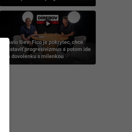
Rasťo Iliev: Fico je pokrytec, chce
zastaviť progresivizmus a potom ide
na dovolenku s milenkou