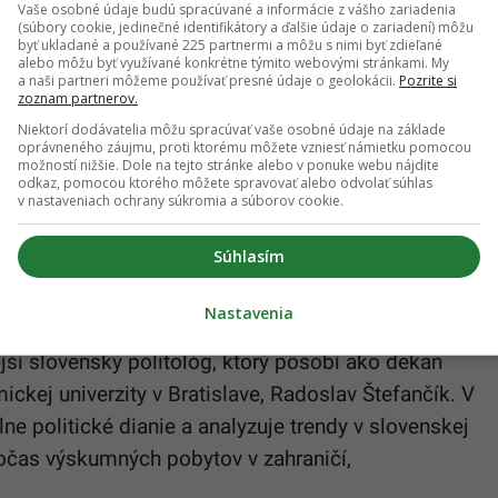
Vaše osobné údaje budú spracúvané a informácie z vášho zariadenia
okoch 2009 až 2019, kde sa venoval najmä
(súbory cookie, jedinečné identifikátory a ďalšie údaje o zariadení) môžu
byť ukladané a používané 225 partnermi a môžu s nimi byť zdieľané
m otázkam. V roku 2016 požiadal o pozastavenie
alebo môžu byť využívané konkrétne týmito webovými stránkami. My
a naši partneri môžeme používať presné údaje o geolokácii.
Pozrite si
jimi liberálnejšími postojmi v rámci Smeru a
zoznam partnerov.
niektorým krokom strany, najmä po vražde Jána
Niektorí dodávatelia môžu spracúvať vaše osobné údaje na základe
oprávneného záujmu, proti ktorému môžete vzniesť námietku pomocou
možností nižšie. Dole na tejto stránke alebo v ponuke webu nájdite
odkaz, pomocou ktorého môžete spravovať alebo odvolať súhlas
 Robertovi Ficovi kedykoľvek vyšmyknúť z rúk a
v nastaveniach ochrany súkromia a súborov cookie.
u od sociálnej demokracie? Rozhovor si pozri
tu
.
Súhlasím
tefančík
Nastavenia
nejší slovenský politológ, ktorý pôsobí ako dekan
ckej univerzity v Bratislave, Radoslav Štefančík. V
e politické dianie a analyzuje trendy v slovenskej
počas výskumných pobytov v zahraničí,