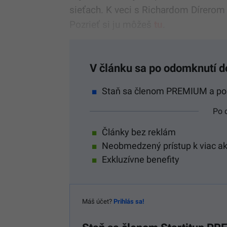
sieťach. K veci s Richardom Dírerom –
Pozrieť si ju môžeš
tu
.
V článku sa po odomknutí d
Staň sa členom PREMIUM a pozr
Po 
Články bez reklám
Neobmedzený prístup k viac a
Exkluzívne benefity
Máš účet?
Prihlás sa!