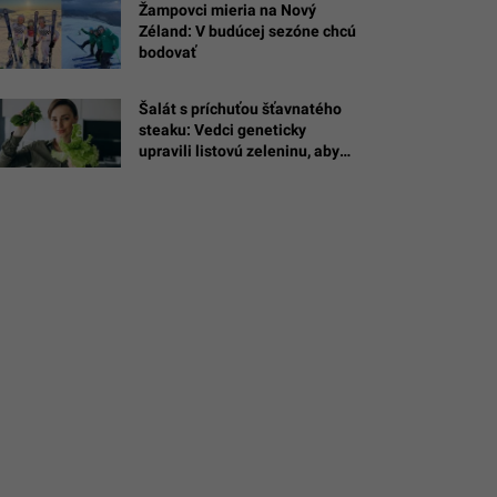
Žampovci mieria na Nový
Zéland: V budúcej sezóne chcú
bodovať
á
Šalát s príchuťou šťavnatého
oslav
steaku: Vedci geneticky
upravili listovú zeleninu, aby
chutila a voňala ako bravčové
mäso