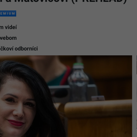
m videí
m webom
ičkoví odborníci