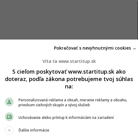
efity reďkovky
Pokračovať s nevyhnutnými cookies →
Víta ťa www.startitup.sk
orý zohráva kľúčovú úlohu pri posilňovaní
S cieľom poskytovať www.startitup.sk ako
k pred oxidačným stresom. Obsahuje tiež vitamíny
doteraz, podľa zákona potrebujeme tvoj súhlas
 ako draslík, vápnik, horčík a fosfor,“
vysvetlila
na:
Personalizovaná reklama a obsah, meranie reklamy a obsahu,
e podľa odborníčky zmierniť prejavy zápalových
prieskum cieľových skupín a vývoj služieb
Prítomnosť draslíka v reďkovke zas pomáha chrániť
Uchovávanie alebo prístup k informáciám na zariadení
Ďalšie informácie
 podielu vlákniny prispieva reďkovka aj k