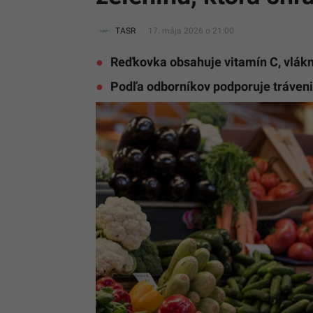
TASR
17. mája 2026 o 21:00
Reďkovka obsahuje vitamín C, vlákni
Podľa odborníkov podporuje trávenie