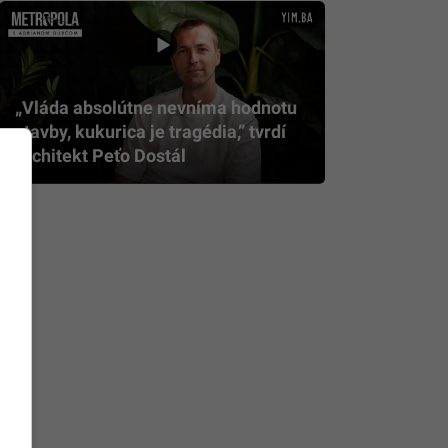
„Vláda absolútne nevníma hodnotu
stavby, kukurica je tragédia,” tvrdí
architekt Peťo Dostál