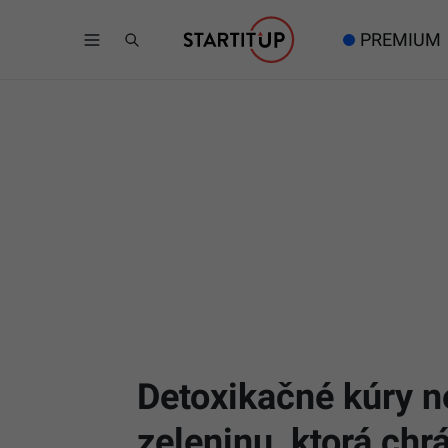
PREMIUM
Detoxikačné kúry n
zeleninu, ktorá ch