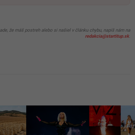
pade, že máš postreh alebo si našiel v článku chybu, napíš nám na
redakcia@startitup.sk
.