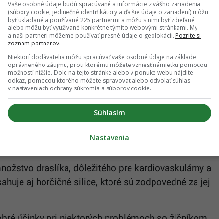
Vaše osobné údaje budú spracúvané a informácie z vášho zariadenia
(súbory cookie, jedinečné identifikátory a ďalšie údaje o zariadení) môžu
byť ukladané a používané 225 partnermi a môžu s nimi byť zdieľané
alebo môžu byť využívané konkrétne týmito webovými stránkami. My
a naši partneri môžeme používať presné údaje o geolokácii.
Pozrite si
kcie orgánov
zoznam partnerov.
Niektorí dodávatelia môžu spracúvať vaše osobné údaje na základe
oprávneného záujmu, proti ktorému môžete vzniesť námietku pomocou
áha zlepšovať črevnú peristaltiku a podporuje
možností nižšie. Dole na tejto stránke alebo v ponuke webu nájdite
odkaz, pomocou ktorého môžete spravovať alebo odvolať súhlas
luje tvorbu žlče, čím priaznivo pôsobí na činnosť
v nastaveniach ochrany súkromia a súborov cookie.
čka. Okrem toho má mierne močopudné účinky,
ovaniu toxínov z tela.
Súhlasím
Nastavenia
pecifické účinky
žstvo draslíka, dôležitého pre kardiovaskulárny a
huje aj horčičné silice, ktoré sú zodpovedné za jej
obré účinky pri niektorých problémoch so žlčníkom