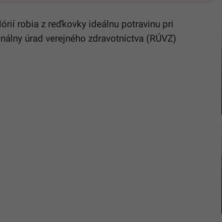
rií robia z reďkovky ideálnu potravinu pri
onálny úrad verejného zdravotníctva (RÚVZ)