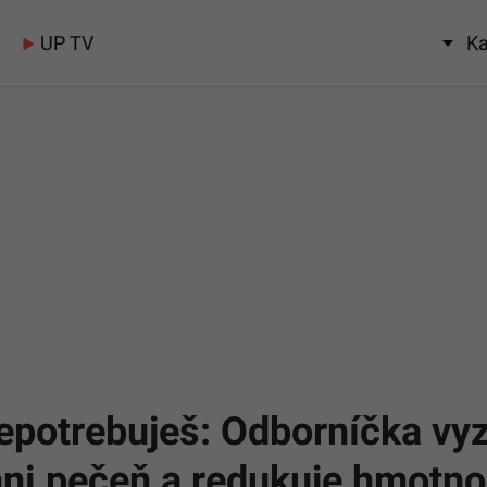
UP TV
Ka
epotrebuješ: Odborníčka vyz
ráni pečeň a redukuje hmotno