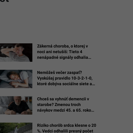
Zákerná choroba, o ktorej v
noci ani netušíš: Tieto 4
nenápadné signály odhalia
nebezpečné spánkové apnoe
Nemôžeš večer zaspať?
Vyskúšaj pravidlo 10-3-2-1-0,
ktoré dobýva sociálne siete a
vracia tvrdý spánok
Chceš sa vyhnúť demencii v
starobe? Zmenou troch
návykov medzi 45. a 65. rokom
získaš vyše dekádu zdravého
života
Riziko chorôb srdca klesne o 20
%. Vedci odhalili presný počet