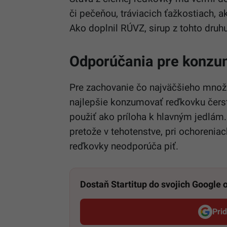
či pečeňou, tráviacich ťažkostiach, a
Ako doplnil RÚVZ, sirup z tohto druh
Odporúčania pre konzu
Pre zachovanie čo najväčšieho množ
najlepšie konzumovať reďkovku čerst
použiť ako príloha k hlavným jedlám
pretože v tehotenstve, pri ochoreniac
reďkovky neodporúča piť.
Dostaň Startitup do svojich Google
Pri