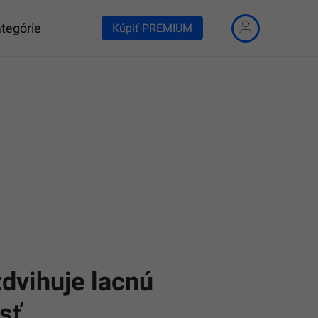
tegórie
Kúpiť PREMIUM
dvihuje lacnú
sť