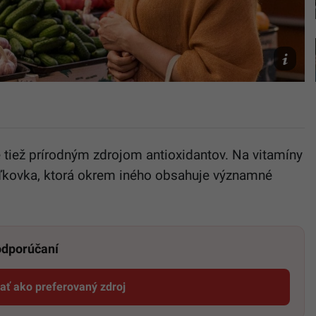
v
obchode
(Ilustračn
foto)
Freepik
e tiež prírodným zdrojom antioxidantov. Na vitamíny
reďkovka, ktorá okrem iného obsahuje významné
 odporúčaní
dať ako preferovaný zdroj
Startitup, odkaz sa otvorí v novom okne