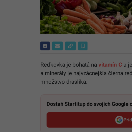
Reďkovka je bohatá na
vitamín C
a j
a minerály je najvzácnejšia čierna 
množstvo draslíka.
Dostaň Startitup do svojich Google
Pri