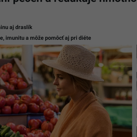
nu aj draslík
, imunitu a môže pomôcť aj pri diéte
Na
snímke
žena