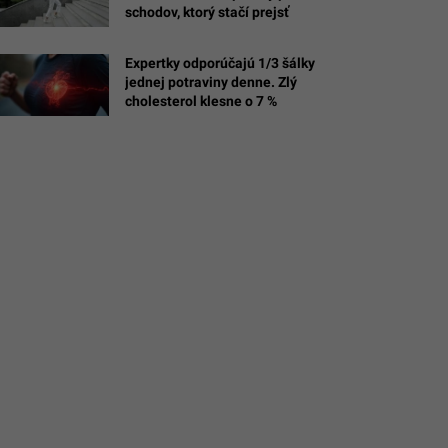
schodov, ktorý stačí prejsť
é
Expertky odporúčajú 1/3 šálky
jednej potraviny denne. Zlý
cholesterol klesne o 7 %