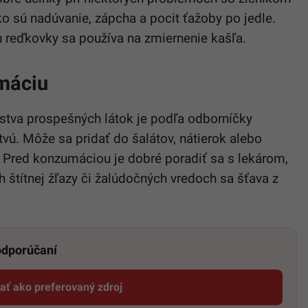
ko sú nadúvanie, zápcha a pocit ťažoby po jedle.
u reďkovky sa používa na zmiernenie kašľa.
máciu
stva prospešných látok je podľa odborníčky
vú. Môže sa pridať do šalátov, nátierok alebo
. Pred konzumáciou je dobré poradiť sa s lekárom,
h štítnej žľazy či žalúdočných vredoch sa šťava z
 odporúčaní
dať ako preferovaný zdroj
Startitup, odkaz sa otvorí v novom okne