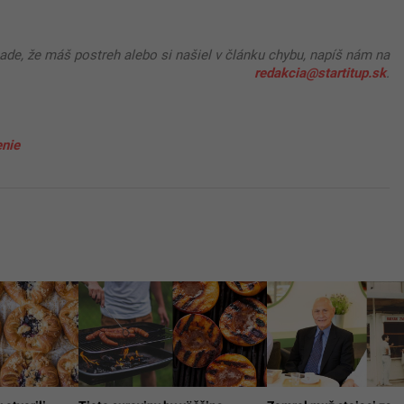
pade, že máš postreh alebo si našiel v článku chybu, napíš nám na
redakcia@startitup.sk
.
enie