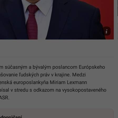
Prezident
Číny
TASR,
AP/Nhac
Nguyen
iatim súčasným a bývalým poslancom Európskeho
rušovanie ľudských práv v krajine. Medzi
venská europoslankyňa Miriam Lexmann
apísal v stredu s odkazom na vysokopostaveného
TASR.
 odporúčaní