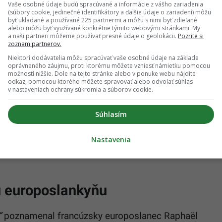
Vaše osobné údaje budú spracúvané a informácie z vášho zariadenia
Trumpa ale podnietili Európsku úniu k
(súbory cookie, jedinečné identifikátory a ďalšie údaje o zariadení) môžu
byť ukladané a používané 225 partnermi a môžu s nimi byť zdieľané
 krajinami po celom svete.
alebo môžu byť využívané konkrétne týmito webovými stránkami. My
a naši partneri môžeme používať presné údaje o geolokácii.
Pozrite si
zoznam partnerov.
i svoju kritiku Číny a tvrdia, že agresívna
Niektorí dodávatelia môžu spracúvať vaše osobné údaje na základe
zidenta Si Ťin-pchinga a porušovanie ľudských práv
oprávneného záujmu, proti ktorému môžete vzniesť námietku pomocou
možností nižšie. Dole na tejto stránke alebo v ponuke webu nájdite
odkaz, pomocou ktorého môžete spravovať alebo odvolať súhlas
v nastaveniach ochrany súkromia a súborov cookie.
ný obchod (INTA) Bernd Lange nedávno
íce majú zelenú, bezproblémovým obchodným
Súhlasím
e bráni mnoho prekážok.
„Sme veľmi znepokojení
Nastavenia
die k narušeniu trhu a vytvára nadmerné kapacity,
ú europoslankyňu
“
poznamenal francúzsky europoslanec Raphaël