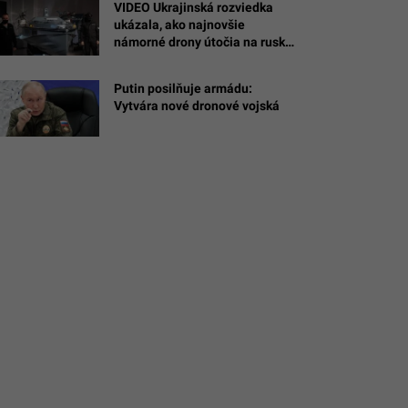
VIDEO Ukrajinská rozviedka
ukázala, ako najnovšie
námorné drony útočia na ruské
ciele na Kryme
Putin posilňuje armádu:
Vytvára nové dronové vojská