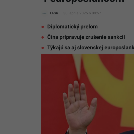
TASR
30. apríla 2025 o 09:57
Diplomatický prelom
Čína pripravuje zrušenie sankcií
Týkajú sa aj slovenskej europoslan