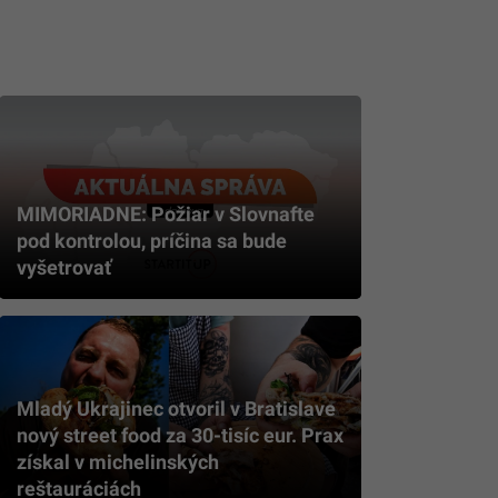
MIMORIADNE: Požiar v Slovnafte
pod kontrolou, príčina sa bude
vyšetrovať
Mladý Ukrajinec otvoril v Bratislave
nový street food za 30-tisíc eur. Prax
získal v michelinských
reštauráciách