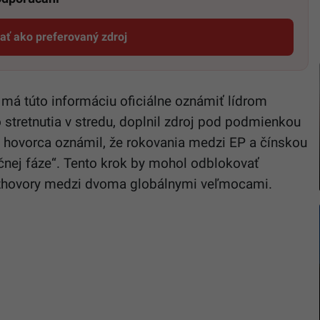
dať ako preferovaný zdroj
Startitup, odkaz sa otvorí v novom okne
má túto informáciu oficiálne oznámiť lídrom
o stretnutia v stredu, doplnil zdroj pod podmienkou
 hovorca oznámil, že rokovania medzi EP a čínskou
ečnej fáze“. Tento krok by mohol odblokovať
zhovory medzi dvoma globálnymi veľmocami.