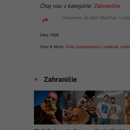
Čítaj viac z kategórie:
Zahraničie
Ďakujeme, že čítaš Startitup. V prí
Zdroj: TASR
Viac k téme:
Čína
,
europoslanci
,
sankcie
,
zruš
Zahraničie