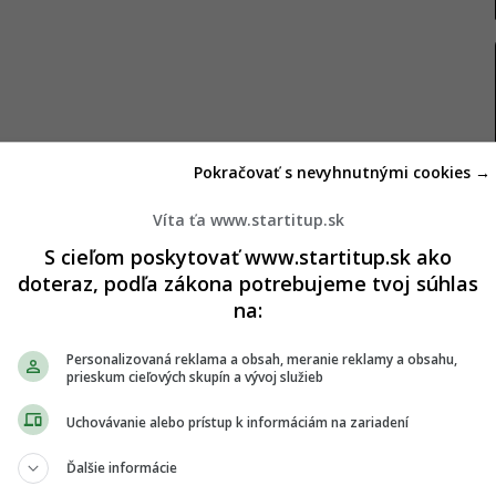
Pokračovať s nevyhnutnými cookies →
Víta ťa www.startitup.sk
S cieľom poskytovať www.startitup.sk ako
doteraz, podľa zákona potrebujeme tvoj súhlas
na:
y nezmiernili
Personalizovaná reklama a obsah, meranie reklamy a obsahu,
prieskum cieľových skupín a vývoj služieb
nenie sankcií Číny voči europoslancom ako snahu
Uchovávanie alebo prístup k informáciám na zariadení
istoty vytvorenej colnou politikou amerického
anice Deutsche Welle (DW) je však
Ďalšie informácie
zmrazená investičná dohoda, ktorú strany