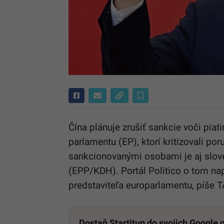
Čína plánuje zrušiť sankcie voči p
parlamentu (EP), ktorí kritizovali po
sankcionovanými osobami je aj slo
(EPP/KDH). Portál Politico o tom n
predstaviteľa europarlamentu, píše 
Dostaň Startitup do svojich Google