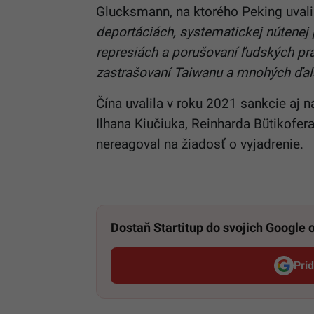
Glucksmann, na ktorého Peking uval
deportáciách, systematickej nútenej 
represiách a porušovaní ľudských pr
zastrašovaní Taiwanu a mnohých ďalš
Čína uvalila v roku 2021 sankcie aj
Ilhana Kiučiuka, Reinharda Bütikofer
nereagoval na žiadosť o vyjadrenie.
Dostaň Startitup do svojich Google
Pri