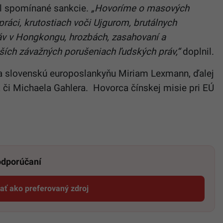
il spomínané sankcie.
„Hovoríme o masových
práci, krutostiach voči Ujgurom, brutálnych
áv v Hongkongu, hrozbách, zasahovaní a
ích závažných porušeniach ľudských práv,“
doplnil.
 na slovenskú europoslankyňu Miriam Lexmann, ďalej
a či Michaela Gahlera. Hovorca čínskej misie pri EÚ
 odporúčaní
dať ako preferovaný zdroj
Startitup, odkaz sa otvorí v novom okne