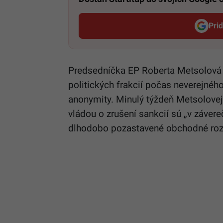
Pri
Predsedníčka EP Roberta Metsolová 
politických frakcií počas neverejnéh
anonymity. Minulý týždeň Metsolovej
vládou o zrušení sankcií sú „v záver
dlhodobo pozastavené obchodné ro