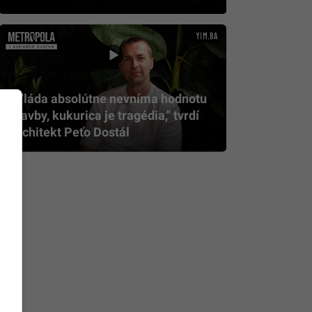
„Vláda absolútne nevníma hodnotu
stavby, kukurica je tragédia,” tvrdí
architekt Peťo Dostál