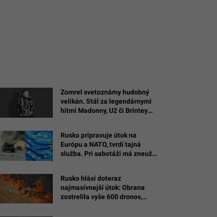
Zomrel svetoznámy hudobný
velikán. Stál za legendárnymi
hitmi Madonny, U2 či Brintey
Spears
Rusko pripravuje útok na
Európu a NATO, tvrdí tajná
služba. Pri sabotáži má zneužiť
cudziu vlajku
Rusko hlási doteraz
najmasívnejší útok: Obrana
zostrelila vyše 600 dronov,
plamene zachvátili jednu z
najväčších rafinérií