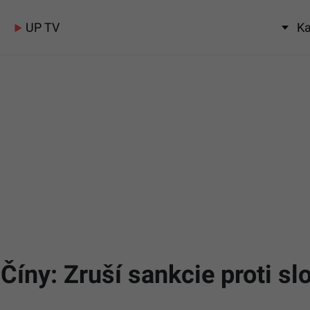
UP TV
Ka
Číny: Zruší sankcie proti sl