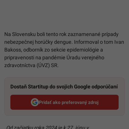
Na Slovensku boli tento rok zaznamenané prípady
nebezpečnej horúčky dengue. Informoval o tom Ivan
Bakoss, odborník zo sekcie epidemiológie a
pripravenosti na pandémie Úradu verejného
zdravotníctva (ÚVZ) SR.
Dostaň Startitup do svojich Google odporúčaní
Pridať ako preferovaný zdroj
Startitup, odkaz sa otvorí v n
„Od začiatku roka 2024 je k 27. júnu v