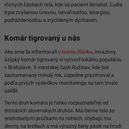
rôznych častiach tela, kde sa pacient škriabal. Ľudia
trpia zvýšenou únavou, nevoľnosťou, letargiou,
podráždenosťou a zrýchleným dýchaním.
Komár tigrovaný u nás
Ako sme ťa informovali
v tomto článku
, invazívny
ázijský komár tigrovaný si vytvoril lokálnu populáciu
v Bratislave. V mestskej časti Ružinov, kde bol
zaznamenaný minulý rok, úspešne prezimoval a
podľa prvých výsledkov monitoringu sa tam trvalo
usídlil.
Tento druh komára je ľahko rozpoznateľný od
domácich slovenských druhov. Má čierne telo so
snehobielymi prúžkami na nohách, chýbajú mu
škvrny na krídlach a má výrazný biely pásik na hrudi