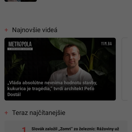
Najnovšie videá
„Vláda absolútne nevníma hodnotu stavby,
kukurica je tragédia,” tvrdí architekt Peťo
Dostál
Teraz najčítanejšie
Slovák založil „Zomri“ zo železníc: Rážoviny už