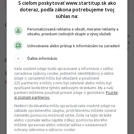
Startitup, odkaz sa otvorí v n
S cieľom poskytovať www.startitup.sk ako
doteraz, podľa zákona potrebujeme tvoj
súhlas na:
Čítaj viac z kategórie:
Zo Slovenska
Personalizovaná reklama a obsah, meranie reklamy a
obsahu, prieskum cieľových skupín a vývoj služieb
Ďakujeme, že čítaš Startitup. V prípade, že máš postreh
alebo si našiel v článku chybu, napíš nám na
Uchovávanie alebo prístup k informáciám na zariadení
redakcia@startitup.sk
.
Ďalšie informácie
Zdroje:
Topky
,
Etabletka
Vaše osobné údaje budú spracúvané a informácie z vášho
Viac k téme:
horúčka dengue
,
komár tigrovaný
,
zariadenia (súbory cookie, jedinečné identifikátory a ďalšie
údaje o zariadení) môžu byť ukladané a používané
zdravotníctvo na slovensku
225 partnermi a môžu s nimi byť zdieľané alebo môžu byť
využívané konkrétne týmito webovými stránkami. My a naši
partneri môžeme používať presné údaje o geolokácii.
Pozrite
si zoznam partnerov.
Niektorí dodávatelia môžu spracúvať vaše osobné údaje na
základe oprávneného záujmu, proti ktorému môžete vzniesť
námietku pomocou možností nižšie. Dole na tejto stránke
alebo v ponuke webu nájdite odkaz, pomocou ktorého
môžete spravovať alebo odvolať súhlas v nastaveniach
ochrany súkromia a súborov cookie.