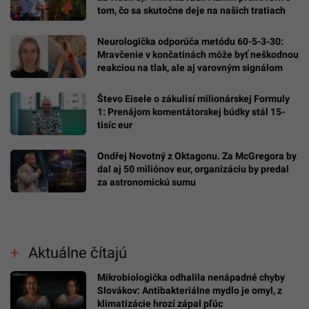
tom, čo sa skutočne deje na našich tratiach
Neurologička odporúča metódu 60-5-3-30:
Mravčenie v končatinách môže byť neškodnou
reakciou na tlak, ale aj varovným signálom
Števo Eisele o zákulisí milionárskej Formuly
1: Prenájom komentátorskej búdky stál 15-
tisíc eur
Ondřej Novotný z Oktagonu. Za McGregora by
dal aj 50 miliónov eur, organizáciu by predal
za astronomickú sumu
Aktuálne čítajú
Mikrobiologička odhalila nenápadné chyby
Slovákov: Antibakteriálne mydlo je omyl, z
klimatizácie hrozí zápal pľúc