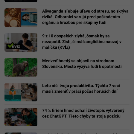
Ašvaganda sľubuje úľavu od stresu, no skrýva
riziká. Odborníci varujú pred poškodením
orgánu a hrozbou pre skupiny ľudí
9 z 10 dospelých zlyhá, ôsmak by sa
nezapotil. Zisti, či máš angličtinu naozaj v
malíčku (KVÍZ)
Medveď hnedý sa objavil na strednom
Slovensku. Mesto vyzýva ľudí k opatrnosti
Leto ničí tvoju produktivitu. Týchto 7 vecí
musíš zmeniť v práci počas horúcich dní
74 % firiem hneď odhalí životopis vytvorený
cez ChatGPT. Tieto chyby ťa stoja pozíciu