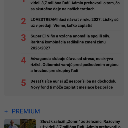
videli 3,7 milióna ľudí. Admin prehovoril o tom, čo
sa skutočne deje na našich tratiach
LOVESTREAM hlási návrat v roku 2027: Lístky sú
už v predaji. Vieme, koľko zaplatíš
Super El Niño a vzácna anomália spojili sily.
Raritná kombinácia radikálne zmení zimu
2026/2027
Ašvaganda sľubuje úľavu od stresu, no skrýva
riziká. Odborníci varujú pred poškodením orgánu
a hrozbou pre skupiny ľudí
Desať tisíce eur si už nesporíš iba na dôchodok.
Nový fond ti môže zaplatiť mesiace bez práce
PREMIUM
Slovák založil „Zomri“ zo železníc: Rážoviny
už videli 3,7 milióna ľudí. Admin prehovoril o