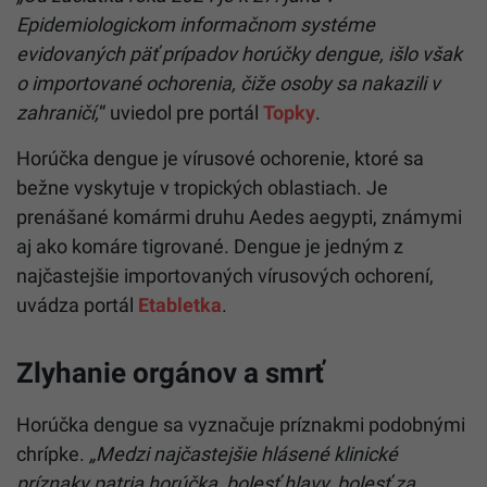
Epidemiologickom informačnom systéme
evidovaných päť prípadov horúčky dengue, išlo však
o importované ochorenia, čiže osoby sa nakazili v
zahraničí,
“ uviedol pre portál
Topky
.
Horúčka dengue je vírusové ochorenie, ktoré sa
bežne vyskytuje v tropických oblastiach. Je
prenášané komármi druhu Aedes aegypti, známymi
aj ako komáre tigrované. Dengue je jedným z
najčastejšie importovaných vírusových ochorení,
uvádza portál
Etabletka
.
Zlyhanie orgánov a smrť
Horúčka dengue sa vyznačuje príznakmi podobnými
chrípke.
„Medzi najčastejšie hlásené klinické
príznaky patria horúčka, bolesť hlavy, bolesť za