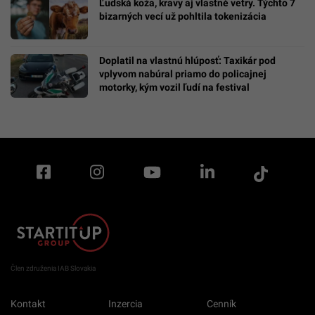
Ľudská koža, kravy aj vlastné vetry. Týchto 7
bizarných vecí už pohltila tokenizácia
Doplatil na vlastnú hlúposť: Taxikár pod
vplyvom nabúral priamo do policajnej
motorky, kým vozil ľudí na festival
Člen združenia IAB Slovakia
Kontakt
Inzercia
Cenník