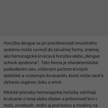
Horúčka dengue sa pri precitlivenosti imunitného
systému môže vyvinúť do závažnej formy, známej
ako hemoragická krvácavá horúčka alebo „dengue
schock syndrome“. Táto forma je charakteristická
poškodením ciev, zníženým počtom krvných
doštičiek a vnútorným krvácaním, ktoré môže viesť k
zlyhaniu orgánov, šoku a smrti.
Klinické príznaky hemoragickej horúčky zahŕňajú
krvácanie z nosa alebo ďasien a prítomnosť krvi v
moči, zvratkoch, stolici aj pod kožou a modriny na