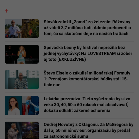
Slovák založil „Zomri“ zo železníc: Rážoviny
už videli 3,7 milióna ľudí. Admin prehovoril o
tom, čo sa skutočne deje na našich tratiach
Speváčka Leony by festival neprežila bez
jednej vychytávky: Na LOVESTREAM si zober
aj toto (EXKLUZÍVNE)
Števo Eisele o zákulisí milionárskej Formuly
1: Prenájom komentátorskej búdky stál 15-
tisíc eur
Lekárka prezrádza: Tieto vyšetrenia by si vo
veku 30, 40, 50 a 60 rokoch mal absolvovať,
dokážu odhaliť zákerné ochorenia
Ondřej Novotný z Oktagonu. Za McGregora by
dal aj 50 miliónov eur, organizáciu by predal
za astronomickú sumu