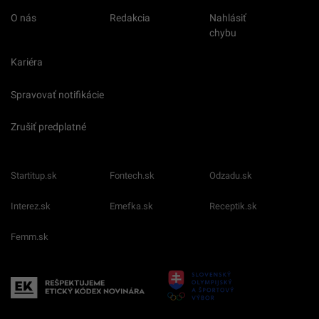
O nás
Redakcia
Nahlásiť
chybu
Kariéra
Spravovať notifikácie
Zrušiť predplatné
Startitup.sk
Fontech.sk
Odzadu.sk
Interez.sk
Emefka.sk
Receptik.sk
Femm.sk