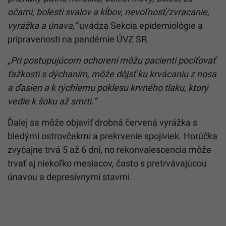
očami, bolesti svalov a kĺbov, nevoľnosť/zvracanie,
vyrážka a únava,“
uvádza Sekcia epidemiológie a
pripravenosti na pandémie ÚVZ SR.
„Pri postupujúcom ochorení môžu pacienti pociťovať
ťažkosti s dýchaním, môže dôjsť ku krvácaniu z nosa
a ďasien a k rýchlemu poklesu krvného tlaku, ktorý
vedie k šoku až smrti.“
Ďalej sa môže objaviť drobná červená vyrážka s
bledými ostrovčekmi a prekrvenie spojiviek. Horúčka
zvyčajne trvá 5 až 6 dní, no rekonvalescencia môže
trvať aj niekoľko mesiacov, často s pretrvávajúcou
únavou a depresívnymi stavmi.