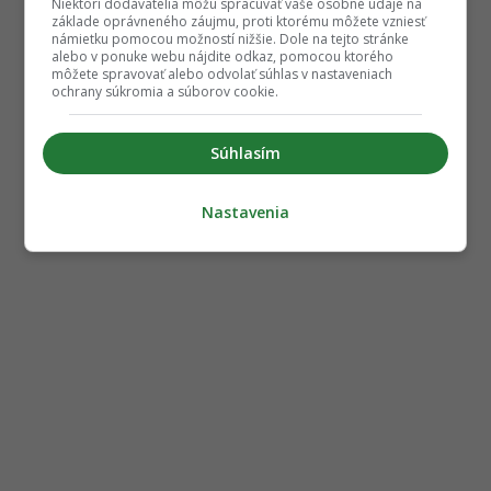
Niektorí dodávatelia môžu spracúvať vaše osobné údaje na
základe oprávneného záujmu, proti ktorému môžete vzniesť
námietku pomocou možností nižšie. Dole na tejto stránke
alebo v ponuke webu nájdite odkaz, pomocou ktorého
môžete spravovať alebo odvolať súhlas v nastaveniach
ochrany súkromia a súborov cookie.
Súhlasím
Nastavenia