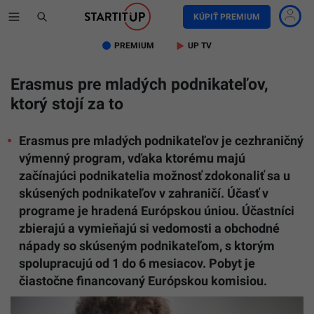
KÚPIŤ PREMIUM
PREMIUM
UP TV
Erasmus pre mladých podnikateľov,
ktorý stojí za to
Erasmus pre mladých podnikateľov je cezhraničný
výmenný program, vďaka ktorému majú
začínajúci podnikatelia možnosť zdokonaliť sa u
skúsených podnikateľov v zahraničí. Účasť v
programe je hradená Európskou úniou. Účastníci
zbierajú a vymieňajú si vedomosti a obchodné
nápady so skúseným podnikateľom, s ktorým
spolupracujú od 1 do 6 mesiacov. Pobyt je
čiastočne financovaný Európskou komisiou.