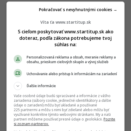
Pokračovať s nevyhnutnými cookies →
Víta ťa www.startitup.sk
S cieľom poskytovať www.startitup.sk ako
doteraz, podľa zákona potrebujeme tvoj
súhlas na:
Personalizovaná reklama a obsah, meranie reklamy a
obsahu, prieskum cieľových skupín a vývoj služieb
Uchovávanie alebo prístup k informáciám na zariadení
Ďalšie informácie
Vaše osobné údaje budú spracúvané a informácie z vášho
zariadenia (súbory cookie, jedinečné identifikátory a ďalšie
údaje o zariadení) môžu byť ukladané a používané
225 partnermi a môžu s nimi byť zdieľané alebo môžu byť
využívané konkrétne týmito webovými stránkami. My a naši
partneri môžeme používať presné údaje o geolokácii.
Pozrite
si zoznam partnerov.