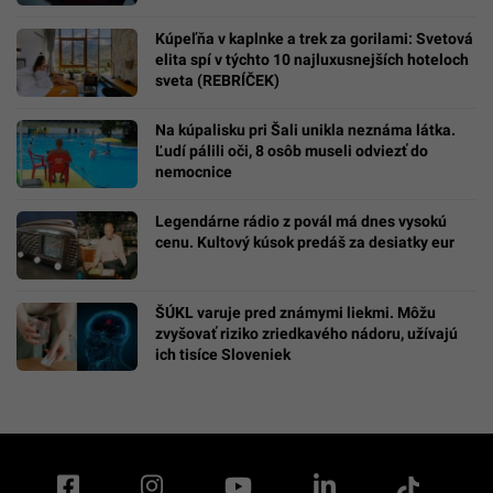
Kúpeľňa v kaplnke a trek za gorilami: Svetová
elita spí v týchto 10 najluxusnejších hoteloch
sveta (REBRÍČEK)
Na kúpalisku pri Šali unikla neznáma látka.
Ľudí pálili oči, 8 osôb museli odviezť do
nemocnice
Legendárne rádio z povál má dnes vysokú
cenu. Kultový kúsok predáš za desiatky eur
ŠÚKL varuje pred známymi liekmi. Môžu
zvyšovať riziko zriedkavého nádoru, užívajú
ich tisíce Sloveniek