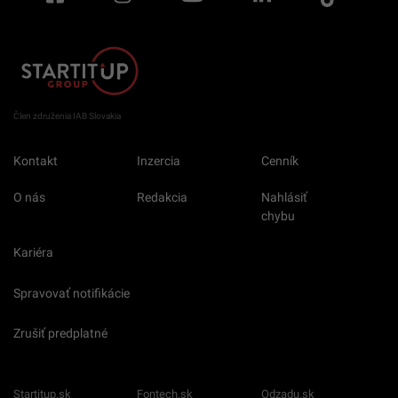
Člen združenia IAB Slovakia
Kontakt
Inzercia
Cenník
O nás
Redakcia
Nahlásiť
chybu
Kariéra
Spravovať notifikácie
Zrušiť predplatné
Startitup.sk
Fontech.sk
Odzadu.sk