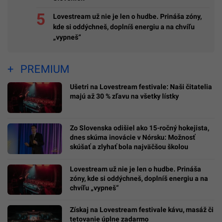
Lovestream už nie je len o hudbe. Prináša zóny,
kde si oddýchneš, doplníš energiu a na chvíľu
„vypneš“
PREMIUM
Ušetri na Lovestream festivale: Naši čitatelia
majú až 30 % zľavu na všetky lístky
Zo Slovenska odišiel ako 15-ročný hokejista,
dnes skúma inovácie v Nórsku: Možnosť
skúšať a zlyhať bola najväčšou školou
Lovestream už nie je len o hudbe. Prináša
zóny, kde si oddýchneš, doplníš energiu a na
chvíľu „vypneš“
Získaj na Lovestream festivale kávu, masáž či
tetovanie úplne zadarmo