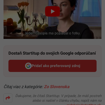
Dostaň Startitup do svojich Google odporúčaní
Pridať ako preferovaný zdroj
Startitup, odkaz sa otvorí v n
Čítaj viac z kategórie:
Zo Slovenska
Ďakujeme, že čítaš Startitup. V prípade, že máš postreh
alebo si našiel v článku chybu, napíš nám na