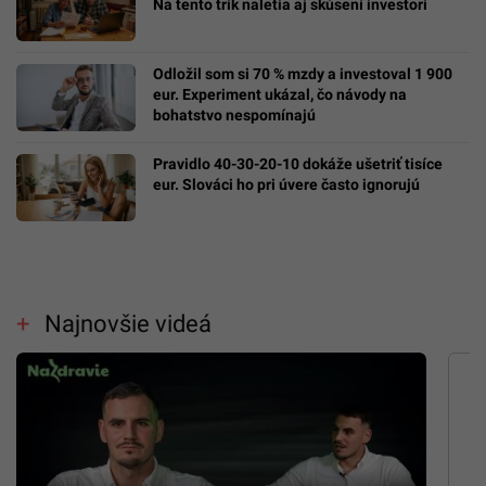
Na tento trik naletia aj skúsení investori
Odložil som si 70 % mzdy a investoval 1 900
eur. Experiment ukázal, čo návody na
bohatstvo nespomínajú
Pravidlo 40-30-20-10 dokáže ušetriť tisíce
eur. Slováci ho pri úvere často ignorujú
Najnovšie videá