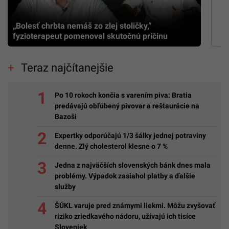
„Bolesť chrbta nemáš zo zlej stoličky,”
fyzioterapeut pomenoval skutočnú príčinu
Teraz najčítanejšie
Po 10 rokoch končia s varením piva: Bratia
predávajú obľúbený pivovar a reštaurácie na
Bazoši
Expertky odporúčajú 1/3 šálky jednej potraviny
denne. Zlý cholesterol klesne o 7 %
Jedna z najväčších slovenských bánk dnes mala
problémy. Výpadok zasiahol platby a ďalšie
služby
ŠÚKL varuje pred známymi liekmi. Môžu zvyšovať
riziko zriedkavého nádoru, užívajú ich tisíce
Sloveniek