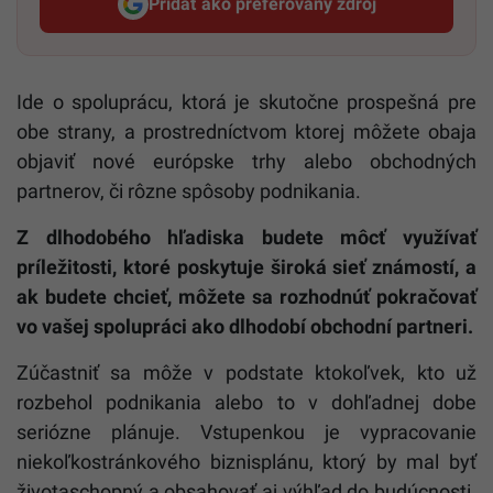
Pridať ako preferovaný zdroj
Startitup, odkaz sa otvorí v n
Ide o spoluprácu, ktorá je skutočne prospešná pre
obe strany, a prostredníctvom ktorej môžete obaja
objaviť nové európske trhy alebo obchodných
partnerov, či rôzne spôsoby podnikania.
Z dlhodobého hľadiska budete môcť využívať
príležitosti, ktoré poskytuje široká sieť známostí, a
ak budete chcieť, môžete sa rozhodnúť pokračovať
vo vašej spolupráci ako dlhodobí obchodní partneri.
Zúčastniť sa môže v podstate ktokoľvek, kto už
rozbehol podnikania alebo to v dohľadnej dobe
seriózne plánuje. Vstupenkou je vypracovanie
niekoľkostránkového biznisplánu, ktorý by mal byť
životaschopný a obsahovať aj výhľad do budúcnosti.