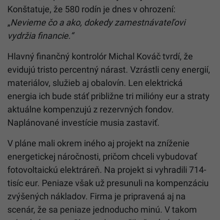
Konštatuje, že 580 rodín je dnes v ohrození:
„
Nevieme čo a ako, dokedy zamestnávateľovi
vydržia financie.“
Hlavný finančný kontrolór Michal Kováč tvrdí, že
evidujú tristo percentný nárast. Vzrástli ceny energií,
materiálov, služieb aj obalovín. Len elektrická
energia ich bude stáť približne tri milióny eur a straty
aktuálne kompenzujú z rezervných fondov.
Naplánované investície musia zastaviť.
V pláne mali okrem iného aj projekt na zníženie
energetickej náročnosti, pričom chceli vybudovať
fotovoltaickú elektráreň. Na projekt si vyhradili 714-
tisíc eur. Peniaze však už presunuli na kompenzáciu
zvýšených nákladov. Firma je pripravená aj na
scenár, že sa peniaze jednoducho minú. V takom