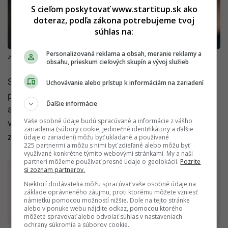
S cieľom poskytovať www.startitup.sk ako
doteraz, podľa zákona potrebujeme tvoj
súhlas na:
Personalizovaná reklama a obsah, meranie reklamy a
zdroj: Unsplash/Elevate
obsahu, prieskum cieľových skupín a vývoj služieb
SZVPS združuje výrobcov piva a sladu na Slovensku
Uchovávanie alebo prístup k informáciám na zariadení
produkujúcich 96 percent trhu so slovenským pivom
Ďalšie informácie
a 98 percent trhu so slovenským sladom. Združenie
Vaše osobné údaje budú spracúvané a informácie z vášho
vzniklo v roku 1991 a je členom európskeho
zariadenia (súbory cookie, jedinečné identifikátory a ďalšie
združenia výrobcov piva Brewers of Europe.
údaje o zariadení) môžu byť ukladané a používané
225 partnermi a môžu s nimi byť zdieľané alebo môžu byť
využívané konkrétne týmito webovými stránkami. My a naši
partneri môžeme používať presné údaje o geolokácii.
Pozrite
si zoznam partnerov.
Dostaň Startitup do svojich Google odporúčaní
Niektorí dodávatelia môžu spracúvať vaše osobné údaje na
základe oprávneného záujmu, proti ktorému môžete vzniesť
námietku pomocou možností nižšie. Dole na tejto stránke
Pridať ako preferovaný zdroj
Startitup, odkaz sa otvorí v n
alebo v ponuke webu nájdite odkaz, pomocou ktorého
môžete spravovať alebo odvolať súhlas v nastaveniach
ochrany súkromia a súborov cookie.