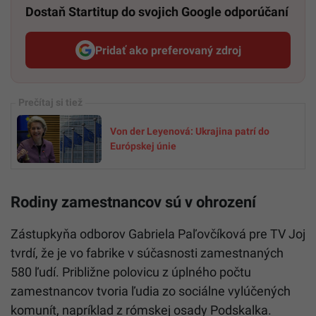
Dostaň Startitup do svojich Google odporúčaní
Pridať ako preferovaný zdroj
Startitup, odkaz sa otvorí v n
Von der Leyenová: Ukrajina patrí do
Európskej únie
Rodiny zamestnancov sú v ohrození
Zástupkyňa odborov Gabriela Paľovčíková pre TV Joj
tvrdí, že je vo fabrike v súčasnosti zamestnaných
580 ľudí. Približne polovicu z úplného počtu
zamestnancov tvoria ľudia zo sociálne vylúčených
komunít, napríklad z rómskej osady Podskalka.