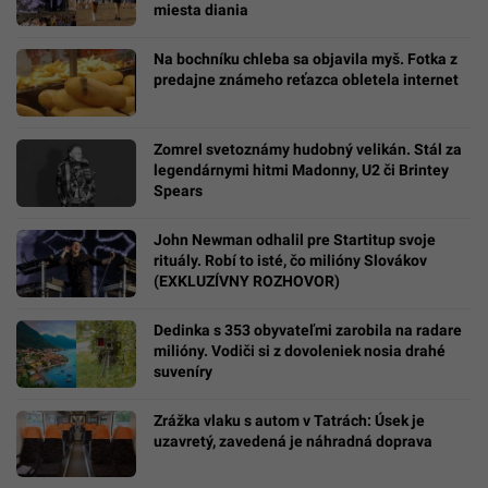
miesta diania
Na bochníku chleba sa objavila myš. Fotka z
predajne známeho reťazca obletela internet
Zomrel svetoznámy hudobný velikán. Stál za
legendárnymi hitmi Madonny, U2 či Brintey
Spears
John Newman odhalil pre Startitup svoje
rituály. Robí to isté, čo milióny Slovákov
(EXKLUZÍVNY ROZHOVOR)
Dedinka s 353 obyvateľmi zarobila na radare
milióny. Vodiči si z dovoleniek nosia drahé
suveníry
Zrážka vlaku s autom v Tatrách: Úsek je
uzavretý, zavedená je náhradná doprava