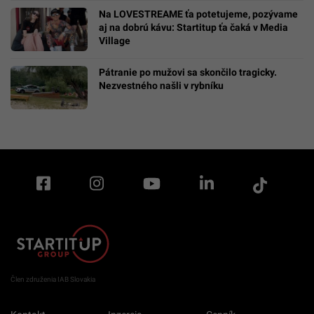
Na LOVESTREAME ťa potetujeme, pozývame
aj na dobrú kávu: Startitup ťa čaká v Media
Village
Pátranie po mužovi sa skončilo tragicky.
Nezvestného našli v rybníku
Člen združenia IAB Slovakia