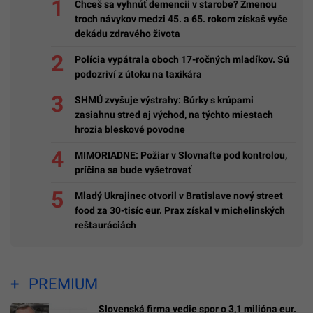
Chceš sa vyhnúť demencii v starobe? Zmenou
troch návykov medzi 45. a 65. rokom získaš vyše
dekádu zdravého života
Polícia vypátrala oboch 17-ročných mladíkov. Sú
podozriví z útoku na taxikára
SHMÚ zvyšuje výstrahy: Búrky s krúpami
zasiahnu stred aj východ, na týchto miestach
hrozia bleskové povodne
MIMORIADNE: Požiar v Slovnafte pod kontrolou,
príčina sa bude vyšetrovať
Mladý Ukrajinec otvoril v Bratislave nový street
food za 30-tisíc eur. Prax získal v michelinských
reštauráciách
PREMIUM
Slovenská firma vedie spor o 3,1 milióna eur.