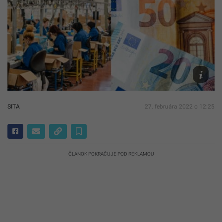
Unsplas
Gieling,
Markus
Spiske
-
ilustračn
fotografi
SITA
27. februára 2022 o 12:25
ČLÁNOK POKRAČUJE POD REKLAMOU