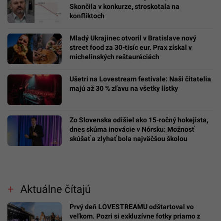
Skončila v konkurze, stroskotala na
konfliktoch
Mladý Ukrajinec otvoril v Bratislave nový
street food za 30-tisíc eur. Prax získal v
michelinských reštauráciách
Ušetri na Lovestream festivale: Naši čitatelia
majú až 30 % zľavu na všetky lístky
Zo Slovenska odišiel ako 15-ročný hokejista,
dnes skúma inovácie v Nórsku: Možnosť
skúšať a zlyhať bola najväčšou školou
Aktuálne čítajú
Prvý deň LOVESTREAMU odštartoval vo
veľkom. Pozri si exkluzívne fotky priamo z