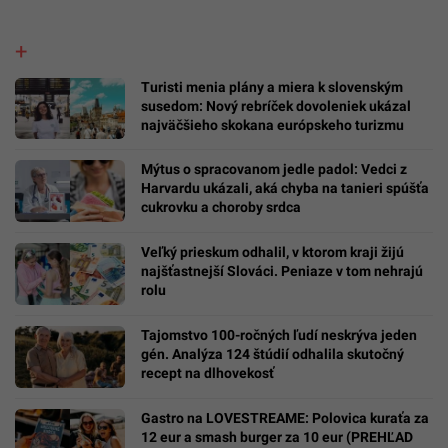
Turisti menia plány a miera k slovenským
susedom: Nový rebríček dovoleniek ukázal
najväčšieho skokana európskeho turizmu
Mýtus o spracovanom jedle padol: Vedci z
Harvardu ukázali, aká chyba na tanieri spúšťa
cukrovku a choroby srdca
Veľký prieskum odhalil, v ktorom kraji žijú
najšťastnejší Slováci. Peniaze v tom nehrajú
rolu
Tajomstvo 100-ročných ľudí neskrýva jeden
gén. Analýza 124 štúdií odhalila skutočný
recept na dlhovekosť
Gastro na LOVESTREAME: Polovica kuraťa za
12 eur a smash burger za 10 eur (PREHĽAD