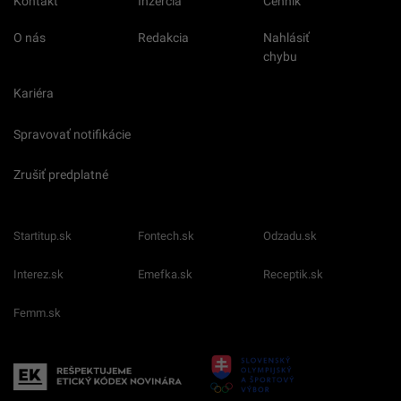
Kontakt
Inzercia
Cenník
O nás
Redakcia
Nahlásiť
chybu
Kariéra
Spravovať notifikácie
Zrušiť predplatné
Startitup.sk
Fontech.sk
Odzadu.sk
Interez.sk
Emefka.sk
Receptik.sk
Femm.sk