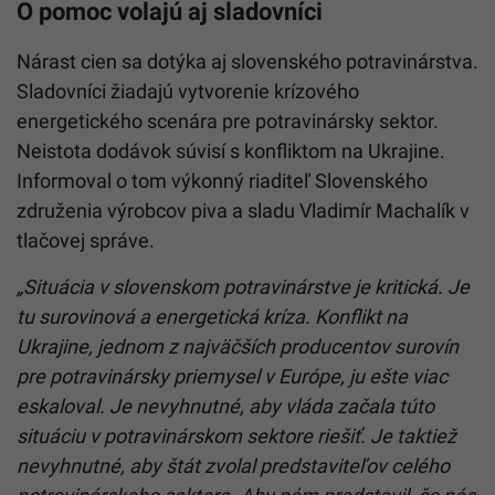
O pomoc volajú aj sladovníci
Nárast cien sa dotýka aj slovenského potravinárstva.
Sladovníci žiadajú vytvorenie krízového
energetického scenára pre potravinársky sektor.
Neistota dodávok súvisí s konfliktom na Ukrajine.
Informoval o tom výkonný riaditeľ Slovenského
združenia výrobcov piva a sladu Vladimír Machalík v
tlačovej správe.
„Situácia v slovenskom potravinárstve je kritická. Je
tu surovinová a energetická kríza. Konflikt na
Ukrajine, jednom z najväčších producentov surovín
pre potravinársky priemysel v Európe, ju ešte viac
eskaloval. Je nevyhnutné, aby vláda začala túto
situáciu v potravinárskom sektore riešiť. Je taktiež
nevyhnutné, aby štát zvolal predstaviteľov celého