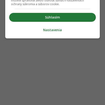
môžete spravovať alebo odvolať súhlas v nastaveniach
ochrany súkromia a súborov cookie.
Súhlasím
Nastavenia