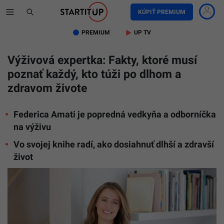
KÚPIŤ PREMIUM
PREMIUM
UP TV
Výživová expertka: Fakty, ktoré musí
poznať každý, kto túži po dlhom a
zdravom živote
Federica Amati je popredná vedkyňa a odborníčka
na výživu
Vo svojej knihe radí, ako dosiahnuť dlhší a zdravší
život