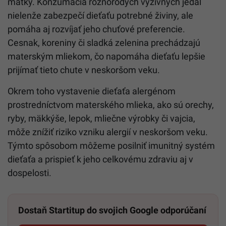
matky. Konzumácia rôznorodých výživných jedál
nielenže zabezpečí dieťaťu potrebné živiny, ale
pomáha aj rozvíjať jeho chuťové preferencie.
Cesnak, koreniny či sladká zelenina prechádzajú
materským mliekom, čo napomáha dieťaťu lepšie
prijímať tieto chute v neskoršom veku.
Okrem toho vystavenie dieťaťa alergénom
prostredníctvom materského mlieka, ako sú orechy,
ryby, mäkkýše, lepok, mliečne výrobky či vajcia,
môže znížiť riziko vzniku alergií v neskoršom veku.
Týmto spôsobom môžeme posilniť imunitný systém
dieťaťa a prispieť k jeho celkovému zdraviu aj v
dospelosti.
Dostaň Startitup do svojich Google odporúčaní