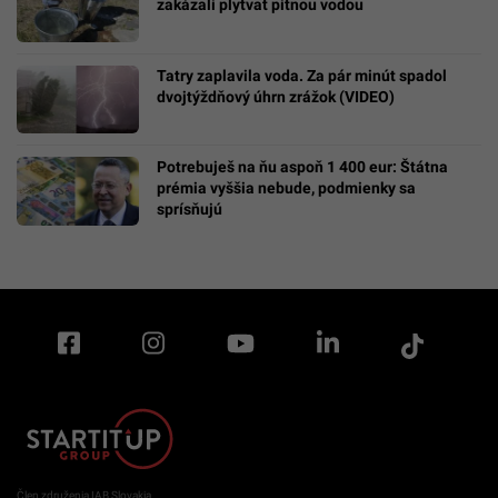
zakázali plytvať pitnou vodou
Tatry zaplavila voda. Za pár minút spadol
dvojtýždňový úhrn zrážok (VIDEO)
Potrebuješ na ňu aspoň 1 400 eur: Štátna
prémia vyššia nebude, podmienky sa
sprísňujú
Člen združenia IAB Slovakia