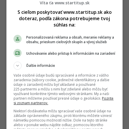
Víta ťa www.startitup.sk
S cieľom poskytovať www.startitup.sk ako
doteraz, podľa zákona potrebujeme tvoj
súhlas na:
Personalizovaná reklama a obsah, meranie reklamy a
obsahu, prieskum cieľových skupín a vývoj služieb
Uchovávanie alebo prístup k informáciám na zariadení
Ďalšie informácie
Vaše osobné údaje budú spracúvané a informácie z vášho
zariadenia (súbory cookie, jedinečné identifikátory a ďalšie
údaje o zariadení) môžu byť ukladané a používané
225 partnermi a môžu s nimi byť zdieľané alebo môžu byť
využívané konkrétne týmito webovými stránkami. My a naši
partneri môžeme používať presné údaje o geolokácii.
Pozrite
si zoznam partnerov.
Niektorí dodávatelia môžu spracúvať vaše osobné údaje na
základe oprávneného záujmu, proti ktorému môžete vzniesť
námietku pomocou možností nižšie. Dole na tejto stránke
alebo v ponuke webu nájdite odkaz, pomocou ktorého