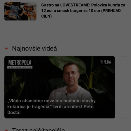
Gastro na LOVESTREAME: Polovica kuraťa za
12 eur a smash burger za 10 eur (PREHĽAD
CIEN)
Najnovšie videá
„Vláda absolútne nevníma hodnotu stavby,
kukurica je tragédia,” tvrdí architekt Peťo
Dostál
Teraz najčítanejšie