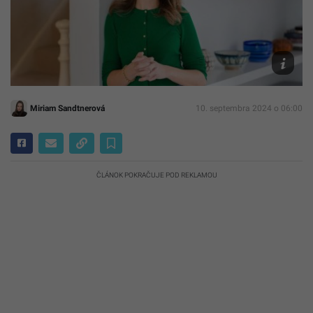
Instagra
Miriam Sandtnerová
10. septembra 2024 o 06:00
ČLÁNOK POKRAČUJE POD REKLAMOU