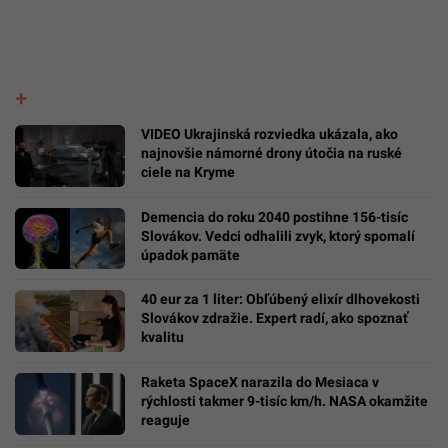
VIDEO Ukrajinská rozviedka ukázala, ako
najnovšie námorné drony útočia na ruské
ciele na Kryme
Demencia do roku 2040 postihne 156-tisíc
Slovákov. Vedci odhalili zvyk, ktorý spomalí
úpadok pamäte
40 eur za 1 liter: Obľúbený elixír dlhovekosti
Slovákov zdražie. Expert radí, ako spoznať
kvalitu
Raketa SpaceX narazila do Mesiaca v
rýchlosti takmer 9-tisíc km/h. NASA okamžite
reaguje