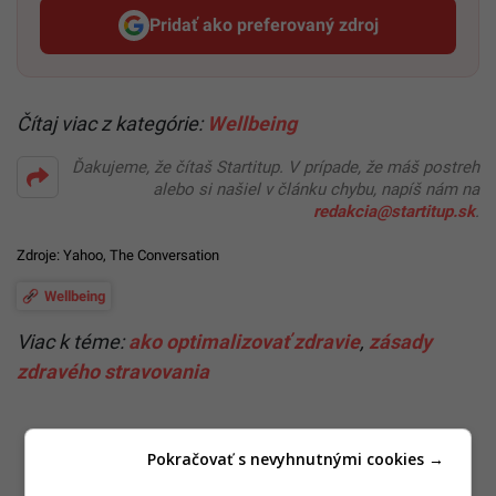
Pridať ako preferovaný zdroj
Startitup, odkaz sa otvorí v n
Čítaj viac z kategórie:
Wellbeing
Ďakujeme, že čítaš Startitup. V prípade, že máš postreh
alebo si našiel v článku chybu, napíš nám na
redakcia@startitup.sk
.
Zdroje:
Yahoo
,
The Conversation
Wellbeing
Viac k téme:
ako optimalizovať zdravie
,
zásady
zdravého stravovania
Pokračovať s nevyhnutnými cookies →