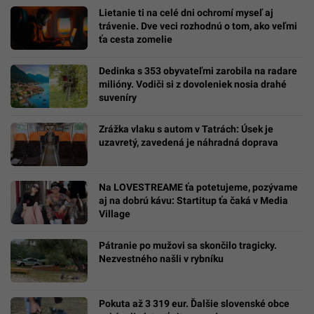
Lietanie ti na celé dni ochromí myseľ aj
trávenie. Dve veci rozhodnú o tom, ako veľmi
ťa cesta zomelie
Dedinka s 353 obyvateľmi zarobila na radare
milióny. Vodiči si z dovoleniek nosia drahé
suveníry
Zrážka vlaku s autom v Tatrách: Úsek je
uzavretý, zavedená je náhradná doprava
Na LOVESTREAME ťa potetujeme, pozývame
aj na dobrú kávu: Startitup ťa čaká v Media
Village
Pátranie po mužovi sa skončilo tragicky.
Nezvestného našli v rybníku
Pokuta až 3 319 eur. Ďalšie slovenské obce