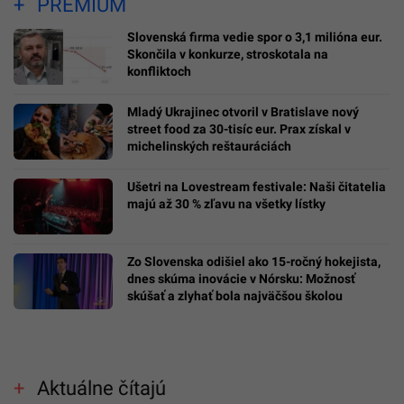
PREMIUM
Slovenská firma vedie spor o 3,1 milióna eur.
Skončila v konkurze, stroskotala na
konfliktoch
Mladý Ukrajinec otvoril v Bratislave nový
street food za 30-tisíc eur. Prax získal v
michelinských reštauráciách
Ušetri na Lovestream festivale: Naši čitatelia
majú až 30 % zľavu na všetky lístky
Zo Slovenska odišiel ako 15-ročný hokejista,
dnes skúma inovácie v Nórsku: Možnosť
skúšať a zlyhať bola najväčšou školou
Aktuálne čítajú