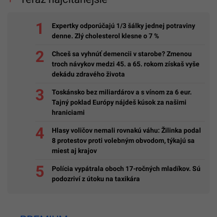
Expertky odporúčajú 1/3 šálky jednej potraviny
denne. Zlý cholesterol klesne o 7 %
Chceš sa vyhnúť demencii v starobe? Zmenou
troch návykov medzi 45. a 65. rokom získaš vyše
dekádu zdravého života
Toskánsko bez miliardárov a s vínom za 6 eur.
Tajný poklad Európy nájdeš kúsok za našimi
hraniciami
Hlasy voličov nemali rovnakú váhu: Žilinka podal
8 protestov proti volebným obvodom, týkajú sa
miest aj krajov
Polícia vypátrala oboch 17-ročných mladíkov. Sú
podozriví z útoku na taxikára