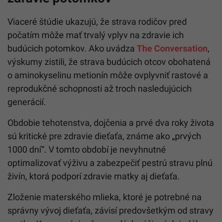
Viaceré štúdie ukazujú, že strava rodičov pred
počatím môže mať trvalý vplyv na zdravie ich
budúcich potomkov. Ako uvádza
The Conversation
,
výskumy zistili, že strava budúcich otcov obohatená
o aminokyselinu metionín môže ovplyvniť rastové a
reprodukčné schopnosti až troch nasledujúcich
generácií.
Obdobie tehotenstva, dojčenia a prvé dva roky života
sú kritické pre zdravie dieťaťa, známe ako „prvých
1000 dní“. V tomto období je nevyhnutné
optimalizovať výživu a zabezpečiť pestrú stravu plnú
živín, ktorá podporí zdravie matky aj dieťaťa.
Zloženie materského mlieka, ktoré je potrebné na
správny vývoj dieťaťa, závisí predovšetkým od stravy