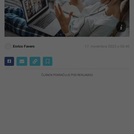
Ilustračn
obrázok
Archív
Canva
Enrico Favero
17. novembra 2023 o 06:40
ČLÁNOK POKRAČUJE POD REKLAMOU