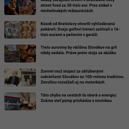
street food za 30-tisíc eur. Prax získal v
michelinských reštauráciách
Kúsok od Bratislavy otvorili vyhľadávanú
pekáreň: Dvaja golfoví tréneri začínali s 16-
tisíc eurami a pečením v garáži
Tieto suroviny by väčšina Slovákov na gril
nikdy nedala. Práve preto stoja za skúšku
Zomrel muž stojaci za obľúbenými
cukrárňami Slovákov so 100-ročnou tradíciou.
Zmrzlinu rozvážali aj na motorkách
Táto chyba na cestách ťa oberá o energiu:
Známa sieť púmp prichádza s novinkou