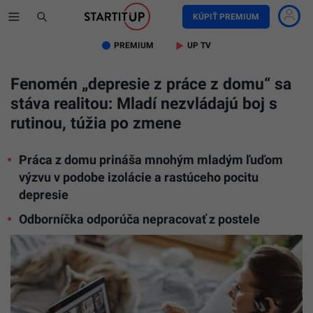
KÚPIŤ PREMIUM
PREMIUM
UP TV
Fenomén „depresie z práce z domu“ sa
stáva realitou: Mladí nezvládajú boj s
rutinou, túžia po zmene
Práca z domu prináša mnohým mladým ľuďom
výzvu v podobe izolácie a rastúceho pocitu
depresie
Odborníčka odporúča nepracovať z postele