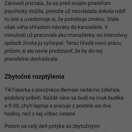
Zároveň priznala, že sa pred svojim priateľom
psychicky zložila, pretože už nezvládala dokola robiť
to isté a uvedomuje si, že potrebuje zmenu. Stále
však váha ohľadom návratu do kancelárie. V
minulosti už pracovala ako manažérka, no intenzívny
spôsob života ju vyčerpal. Teraz hľadá novú prácu,
pričom si ale nevie predstaviť, že by do nej
pravidelne dochádzala.
Zbytočné rozptýlenia
TikTokerka s prezývkou Bemsie nedávno zdieľala
podobný príbeh. Každé ráno sa budí na zvuk budíka
o 9.00, chytí laptop a pracuje z postele asi dve
hodiny, než z nej vôbec vstane.
Potom sa celý deň potýka so zbytočnými