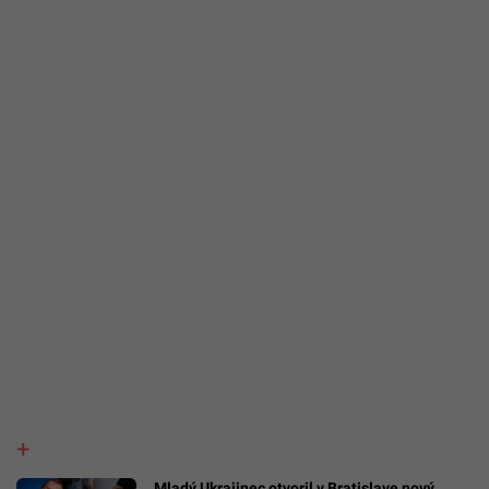
Mladý Ukrajinec otvoril v Bratislave nový