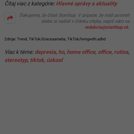
Čítaj viac z kategórie:
Hlavné správy a aktuality
Ďakujeme, že čítaš Startitup. V prípade, že máš postreh
alebo si našiel v článku chybu, napíš nám na
redakcia@startitup.sk
.
Zdroje:
Trend
,
TikTok/Graceaamelia
,
TikTok/livingwith.adhd
Viac k téme:
depresia
,
ho
,
home office
,
office
,
rutina
,
stereotyp
,
tiktok
,
úzkosť