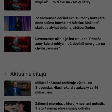
majú až 30 % zľavu na všetky lístky
Zo Slovenska odišiel ako 15-ročný hokejista,
dnes skúma inovácie v Nórsku: Možnosť
skúšať a zlyhať bola najväčšou školou
Lovestream už nie je len o hudbe. Prináša
zóny, kde si oddýchneš, doplníš energiu a na
chvíľu „vypneš“
Aktuálne čítajú
Miliardár Strnad rozširuje výrobu na
Slovensku. Hlási rekord a zákazky za 46
miliárd eur
Zákerná choroba, o ktorej v noci ani netušíš:
Tieto 4 nenápadné signály odhalia