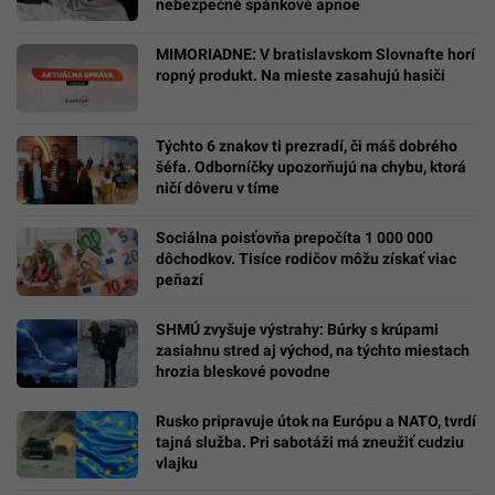
nebezpečné spánkové apnoe
MIMORIADNE: V bratislavskom Slovnafte horí
ropný produkt. Na mieste zasahujú hasiči
Týchto 6 znakov ti prezradí, či máš dobrého
šéfa. Odborníčky upozorňujú na chybu, ktorá
ničí dôveru v tíme
Sociálna poisťovňa prepočíta 1 000 000
dôchodkov. Tisíce rodičov môžu získať viac
peňazí
SHMÚ zvyšuje výstrahy: Búrky s krúpami
zasiahnu stred aj východ, na týchto miestach
hrozia bleskové povodne
Rusko pripravuje útok na Európu a NATO, tvrdí
tajná služba. Pri sabotáži má zneužiť cudziu
vlajku