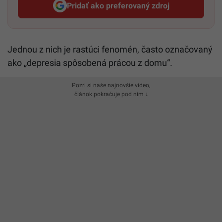
Pridať ako preferovaný zdroj
Startitup, odkaz sa otvorí v n
Jednou z nich je rastúci fenomén, často označovaný
ako „depresia spôsobená prácou z domu“.
Pozri si naše najnovšie video,
článok pokračuje pod ním ↓