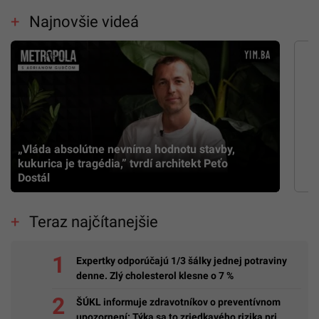
Najnovšie videá
„Vláda absolútne nevníma hodnotu stavby,
kukurica je tragédia,” tvrdí architekt Peťo
Dostál
Teraz najčítanejšie
Expertky odporúčajú 1/3 šálky jednej potraviny
denne. Zlý cholesterol klesne o 7 %
ŠÚKL informuje zdravotníkov o preventívnom
upozornení: Týka sa to zriedkavého rizika pri