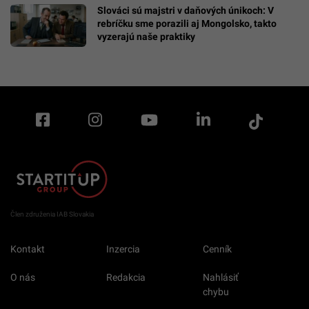
Slováci sú majstri v daňových únikoch: V
rebríčku sme porazili aj Mongolsko, takto
vyzerajú naše praktiky
Člen združenia IAB Slovakia
Kontakt
Inzercia
Cenník
O nás
Redakcia
Nahlásiť
chybu