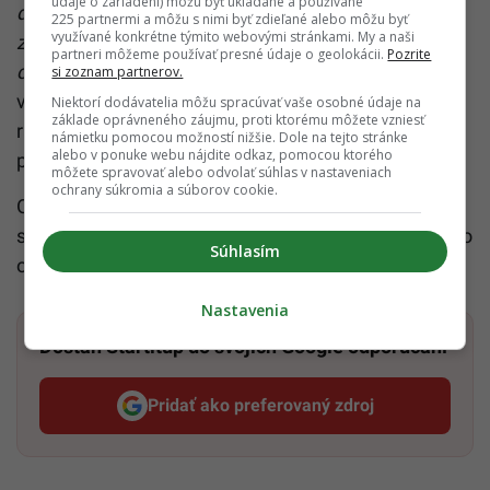
údaje o zariadení) môžu byť ukladané a používané
do práce, rannú hygienu, obliekanie sa, pričom si
225 partnermi a môžu s nimi byť zdieľané alebo môžu byť
využívané konkrétne týmito webovými stránkami. My a naši
začínajú pestovať zlé návyky, ako je napríklad
partneri môžeme používať presné údaje o geolokácii.
Pozrite
celodenná práca v posteli,“
dodala. Odporúča
si zoznam partnerov.
vytváranie si denného režimu, ktorý tvorí vstávanie,
Niektorí dodávatelia môžu spracúvať vaše osobné údaje na
základe oprávneného záujmu, proti ktorému môžete vzniesť
rannú sprchu a obliekanie sa, aby sa tak cítili
námietku pomocou možností nižšie. Dole na tejto stránke
alebo v ponuke webu nájdite odkaz, pomocou ktorého
pripravení na pracovný deň.
môžete spravovať alebo odvolať súhlas v nastaveniach
ochrany súkromia a súborov cookie.
Odporučila tiež vyhnúť sa práci z postele, čo
spomaľuje a znepokojuje našu schopnosť správneho
Súhlasím
odpočinku.
Nastavenia
Dostaň Startitup do svojich Google odporúčaní
Pridať ako preferovaný zdroj
Startitup, odkaz sa otvorí v n