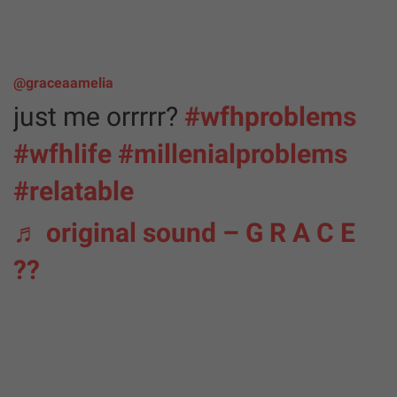
@graceaamelia
just me orrrrr?
#wfhproblems
#wfhlife
#millenialproblems
#relatable
♬ original sound – G R A C E
??