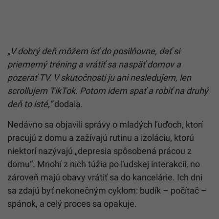
„V dobrý deň môžem ísť do posilňovne, dať si
priemerný tréning a vrátiť sa naspäť domov a
pozerať TV. V skutočnosti ju ani nesledujem, len
scrollujem TikTok. Potom idem spať a robiť na druhý
deň to isté,“
dodala.
Nedávno sa objavili správy o mladých ľuďoch, ktorí
pracujú z domu a zažívajú rutinu a izoláciu, ktorú
niektorí nazývajú „depresia spôsobená prácou z
domu“. Mnohí z nich túžia po ľudskej interakcii, no
zároveň majú obavy vrátiť sa do kancelárie. Ich dni
sa zdajú byť nekonečným cyklom: budík – počítač –
spánok, a celý proces sa opakuje.