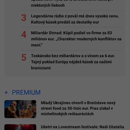
niektorých liekoch
Legendárne rádio z povál má dnes vysokú cenu.
Kultový kúsok predáš za desiatky eur
Miliardár Strnad: Kúpil podiel vo firme za 83
miliónov eur. „Charakter moderných konfliktov sa
mení.“
Toskánsko bez miliardárov a s vínom za 6 eur.
Tajný poklad Európy nájdeš kúsok za našimi
hraniciami
PREMIUM
Mladý Ukrajinec otvoril v Bratislave nový
street food za 30-tisíc eur. Prax získal v
michelinských reštauráciách
Ušetri na Lovestream festivale: Naši čitatelia