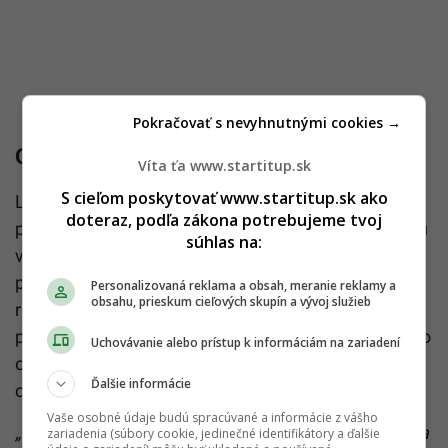
Pokračovať s nevyhnutnými cookies →
Odborníčka upozorňuje na rutinu
Víta ťa www.startitup.sk
S cieľom poskytovať www.startitup.sk ako
Licenciovaná psychologička Kelsey Latimerová
doteraz, podľa zákona potrebujeme tvoj
poznamenala, že extrovertní jedinci, ktorí prosperujú
súhlas na:
v sociálnych interakciách, majú často viac
problémov s prácou z domu. Nedostatok štruktúry a
Personalizovaná reklama a obsah, meranie reklamy a
obsahu, prieskum cieľových skupín a vývoj služieb
rutiny môže viesť k nezdravým návykom, ako je
práca z postele a celkový pocit letargie. Experti preto
Uchovávanie alebo prístup k informáciám na zariadení
odporúčajú zavedenie denného režimu a vytvorenie
Ďalšie informácie
oddeleného pracovného miesta mimo postele.
Vaše osobné údaje budú spracúvané a informácie z vášho
„Ľudia môžu byť ľahostajní, pokiaľ ide o chystanie sa
zariadenia (súbory cookie, jedinečné identifikátory a ďalšie