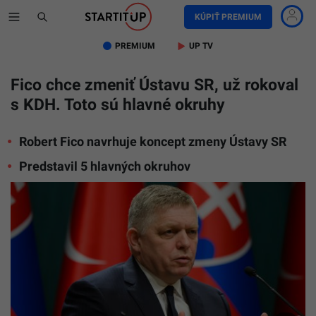
KÚPIŤ PREMIUM
PREMIUM
UP TV
Fico chce zmeniť Ústavu SR, už rokoval
s KDH. Toto sú hlavné okruhy
Robert Fico navrhuje koncept zmeny Ústavy SR
Predstavil 5 hlavných okruhov
TASR/Jar