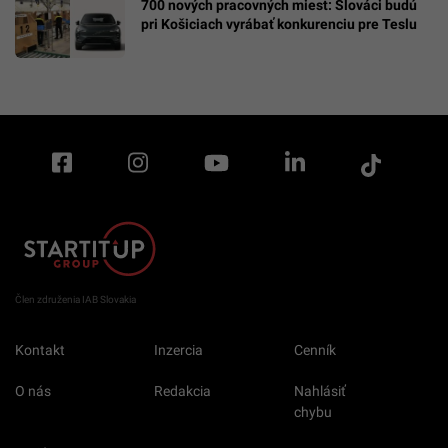
700 nových pracovných miest: Slováci budú
pri Košiciach vyrábať konkurenciu pre Teslu
Člen združenia IAB Slovakia
Kontakt
Inzercia
Cenník
O nás
Redakcia
Nahlásiť
chybu