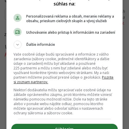
Čítaj viac z kategórie:
Zo Slovenska
súhlas na:
Ďakujeme, že čítaš Startitup. V prípade, že máš postreh
Personalizovaná reklama a obsah, meranie reklamy a
alebo si našiel v článku chybu, napíš nám na
obsahu, prieskum cieľových skupín a vývoj služieb
redakcia@startitup.sk
.
Uchovávanie alebo prístup k informáciám na zariadení
Zdroje:
Denník N
, TASR
Ďalšie informácie
Viac k téme:
KDH
,
manželstvo
,
pohlavia
,
Róbert
Fico
,
ústava
,
zmeny
Vaše osobné údaje budú spracúvané a informácie z vášho
zariadenia (súbory cookie, jedinečné identifikátory a ďalšie
údaje o zariadení) môžu byť ukladané a používané
225 partnermi a môžu s nimi byť zdieľané alebo môžu byť
využívané konkrétne týmito webovými stránkami. My a naši
partneri môžeme používať presné údaje o geolokácii.
Pozrite
si zoznam partnerov.
Niektorí dodávatelia môžu spracúvať vaše osobné údaje na
základe oprávneného záujmu, proti ktorému môžete vzniesť
námietku pomocou možností nižšie. Dole na tejto stránke
alebo v ponuke webu nájdite odkaz, pomocou ktorého
môžete spravovať alebo odvolať súhlas v nastaveniach
ochrany súkromia a súborov cookie.