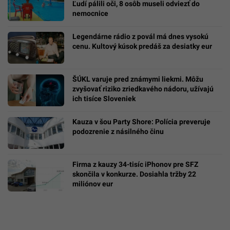
Ľudí pálili oči, 8 osôb museli odviezť do
nemocnice
Legendárne rádio z povál má dnes vysokú
cenu. Kultový kúsok predáš za desiatky eur
ŠÚKL varuje pred známymi liekmi. Môžu
zvyšovať riziko zriedkavého nádoru, užívajú
ich tisíce Sloveniek
Kauza v šou Party Shore: Polícia preveruje
podozrenie z násilného činu
Firma z kauzy 34-tisíc iPhonov pre SFZ
skončila v konkurze. Dosiahla tržby 22
miliónov eur