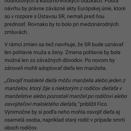
hodnotových a kultúrno-etických otázkach. Podľa
návrhu by právne záväzné akty Európskej únie, ktoré
sú v rozpore s Ústavou SR, nemali pred ňou
prednosť. Rovnako by to bolo pri medzinárodných
zmluvách.
V rámci zmien sa tiež navrhuje, že SR bude uznávať
len pohlavie muža a ženy.
Zmena
pohlavia by bola
možná len zo závažných dôvodov. Po novom by
zároveň mohli adoptovať dieťa len manželia.
„Osvojiť maloleté dieťa môžu manželia alebo jeden z
manželov, ktorý žije s niektorým z rodičov dieťaťa v
manželstve alebo pozostalí manžel po rodičovi alebo
osvojiteľovi maloletého dieťaťa,“
priblížil Fico.
Výnimočne by si podľa neho mohla osvojiť dieťa aj
osamelá osoba, napríklad starý rodič v prípade smrti
oboch rodičov.