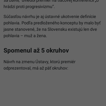
sa bavili,“
uviedol premiér na tlačovej konferencií „o
hrádzi proti progresivizmu“.
Súčasťou návrhu je aj ústavné ukotvenie definície
pohlavia. Podľa predloženého konceptu by malo byť
jasne stanovené, že na Slovensku existujú len dve
pohlavia – muž a žena.
Spomenul až 5 okruhov
Návrh na zmenu Ústavy, ktorú premiér
odprezentoval, má až päť okruhov: