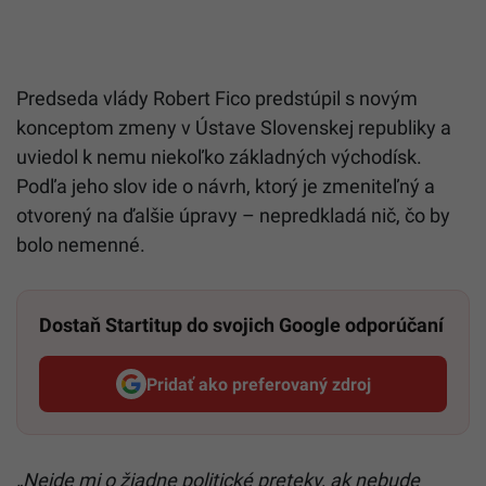
Predseda vlády Robert Fico predstúpil s novým
konceptom zmeny v Ústave Slovenskej republiky a
uviedol k nemu niekoľko základných východísk.
Podľa jeho slov ide o návrh, ktorý je zmeniteľný a
otvorený na ďalšie úpravy – nepredkladá nič, čo by
bolo nemenné.
Dostaň Startitup do svojich Google odporúčaní
Pridať ako preferovaný zdroj
Startitup, odkaz sa otvorí v n
„Nejde mi o žiadne politické preteky, ak nebude