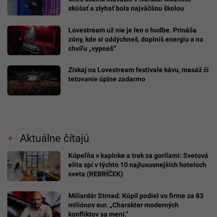
skúšať a zlyhať bola najväčšou školou
Lovestream už nie je len o hudbe. Prináša
zóny, kde si oddýchneš, doplníš energiu a na
chvíľu „vypneš“
Získaj na Lovestream festivale kávu, masáž či
tetovanie úplne zadarmo
Aktuálne čítajú
Kúpeľňa v kaplnke a trek za gorilami: Svetová
elita spí v týchto 10 najluxusnejších hoteloch
sveta (REBRÍČEK)
Miliardár Strnad: Kúpil podiel vo firme za 83
miliónov eur. „Charakter moderných
konfliktov sa mení.“