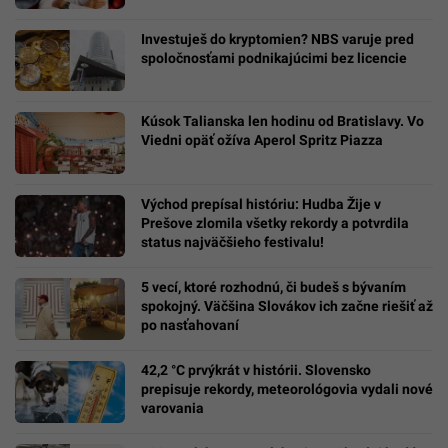
Investuješ do kryptomien? NBS varuje pred
spoločnosťami podnikajúcimi bez licencie
Kúsok Talianska len hodinu od Bratislavy. Vo
Viedni opäť ožíva Aperol Spritz Piazza
Východ prepísal históriu: Hudba Žije v
Prešove zlomila všetky rekordy a potvrdila
status najväčšieho festivalu!
5 vecí, ktoré rozhodnú, či budeš s bývaním
spokojný. Väčšina Slovákov ich začne riešiť až
po nasťahovaní
42,2 °C prvýkrát v histórii. Slovensko
prepisuje rekordy, meteorológovia vydali nové
varovania