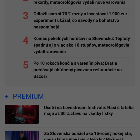
rekordy, meteorológovia vydali nové varovania
Odložil som si 70 % mzdy a investoval 1 900 eur.
Experiment ukázal, čo návody na bohatstvo
nespomínajú
Koniec pekelných horúčav na Slovensku: Teploty
spadnú aj o viac ako 10 stupňov, meteorológovia
vydali varovania
Po 10 rokoch končia s varením piva: Bratia
predávajú obľúbený pivovar a reštaurácie na
Bazoši
PREMIUM
Ušetri na Lovestream festivale: Naši čitatelia
majú až 30 % zľavu na všetky lístky
Zo Slovenska odišiel ako 15-ročný hokejista,
dnes skúma inovácie v Nórsku: Možnosť