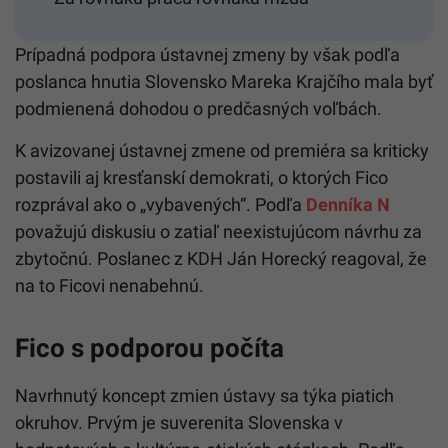
Prípadná podpora ústavnej zmeny by však podľa
poslanca hnutia Slovensko Mareka Krajčího mala byť
podmienená dohodou o predčasných voľbách.
K avizovanej ústavnej zmene od premiéra sa kriticky
postavili aj kresťanskí demokrati, o ktorých Fico
rozprával ako o „vybavených“. Podľa
Denníka N
považujú diskusiu o zatiaľ neexistujúcom návrhu za
zbytočnú. Poslanec z KDH Ján Horecký reagoval, že
na to Ficovi nenabehnú.
Fico s podporou počíta
Navrhnutý koncept zmien
ústavy
sa týka piatich
okruhov. Prvým je suverenita Slovenska v