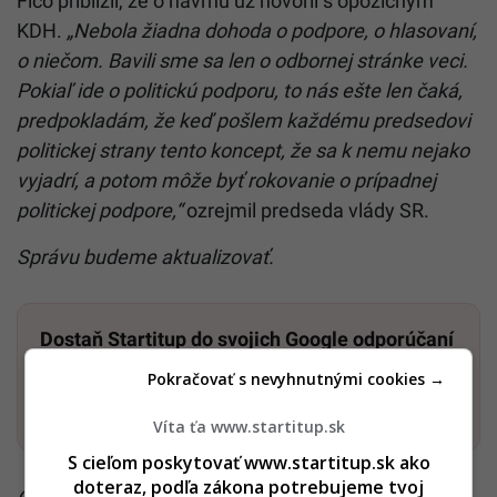
Fico priblížil, že o návrhu už hovoril s opozičným
KDH.
„Nebola žiadna dohoda o podpore, o hlasovaní,
o niečom. Bavili sme sa len o odbornej stránke veci.
Pokiaľ ide o politickú podporu, to nás ešte len čaká,
predpokladám, že keď pošlem každému predsedovi
politickej strany tento koncept, že sa k nemu nejako
vyjadrí, a potom môže byť rokovanie o prípadnej
politickej podpore,“
ozrejmil predseda vlády SR.
Správu budeme aktualizovať.
Dostaň Startitup do svojich Google odporúčaní
Pokračovať s nevyhnutnými cookies →
Pridať ako preferovaný zdroj
Startitup, odkaz sa otvorí v n
Víta ťa www.startitup.sk
S cieľom poskytovať www.startitup.sk ako
doteraz, podľa zákona potrebujeme tvoj