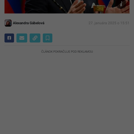
Novák
Alexandra Gábelová
27. januára 2025 o 15:51
ČLÁNOK POKRAČUJE POD REKLAMOU