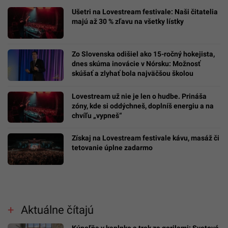
Ušetri na Lovestream festivale: Naši čitatelia
majú až 30 % zľavu na všetky lístky
Zo Slovenska odišiel ako 15-ročný hokejista,
dnes skúma inovácie v Nórsku: Možnosť
skúšať a zlyhať bola najväčšou školou
Lovestream už nie je len o hudbe. Prináša
zóny, kde si oddýchneš, doplníš energiu a na
chvíľu „vypneš“
Získaj na Lovestream festivale kávu, masáž či
tetovanie úplne zadarmo
Aktuálne čítajú
Kúpeľňa v kaplnke a trek za gorilami: Svetová