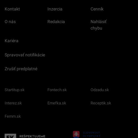
Kontakt
Inzercia
Cenník
O nás
Redakcia
Nahlásiť
chybu
Kariéra
Spravovať notifikácie
Zrušiť predplatné
Startitup.sk
Fontech.sk
Odzadu.sk
Interez.sk
Emefka.sk
Receptik.sk
Femm.sk