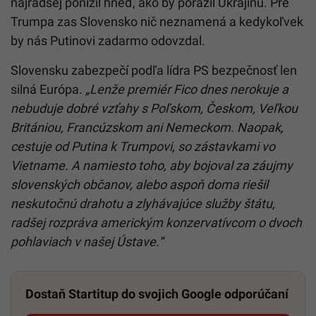
najradšej ponížil hneď, ako by porazil Ukrajinu. Pre
Trumpa zas Slovensko nič neznamená a kedykoľvek
by nás Putinovi zadarmo odovzdal.
Slovensku zabezpečí podľa lídra PS bezpečnosť len
silná Európa.
„Lenže premiér Fico dnes nerokuje a
nebuduje dobré vzťahy s Poľskom, Českom, Veľkou
Britániou, Francúzskom ani Nemeckom. Naopak,
cestuje od Putina k Trumpovi, so zástavkami vo
Vietname. A namiesto toho, aby bojoval za záujmy
slovenských občanov, alebo aspoň doma riešil
neskutočnú drahotu a zlyhávajúce služby štátu,
radšej rozpráva americkým konzervatívcom o dvoch
pohlaviach v našej Ústave.“
Dostaň Startitup do svojich Google odporúčaní