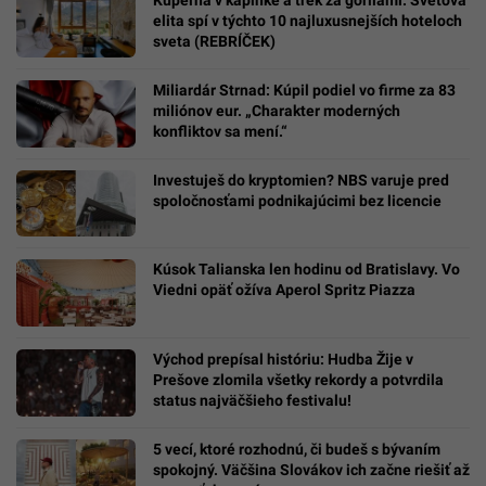
elita spí v týchto 10 najluxusnejších hoteloch
sveta (REBRÍČEK)
Miliardár Strnad: Kúpil podiel vo firme za 83
miliónov eur. „Charakter moderných
konfliktov sa mení.“
Investuješ do kryptomien? NBS varuje pred
spoločnosťami podnikajúcimi bez licencie
Kúsok Talianska len hodinu od Bratislavy. Vo
Viedni opäť ožíva Aperol Spritz Piazza
Východ prepísal históriu: Hudba Žije v
Prešove zlomila všetky rekordy a potvrdila
status najväčšieho festivalu!
5 vecí, ktoré rozhodnú, či budeš s bývaním
spokojný. Väčšina Slovákov ich začne riešiť až