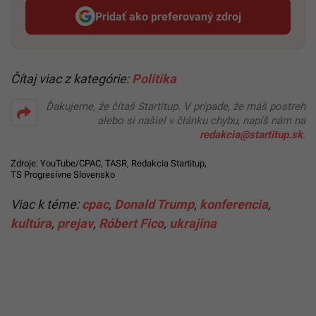
Pridať ako preferovaný zdroj
Startitup, odkaz sa otvorí v n
Čítaj viac z kategórie:
Politika
Ďakujeme, že čítaš Startitup. V prípade, že máš postreh
alebo si našiel v článku chybu, napíš nám na
redakcia@startitup.sk
.
Zdroje:
YouTube/CPAC
, TASR, Redakcia Startitup,
TS Progresívne Slovensko
Viac k téme:
cpac
,
Donald Trump
,
konferencia
,
kultúra
,
prejav
,
Róbert Fico
,
ukrajina