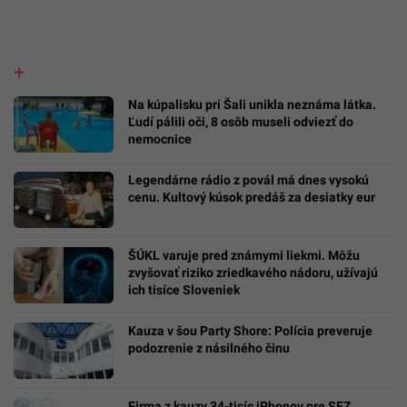
Na kúpalisku pri Šali unikla neznáma látka.
Ľudí pálili oči, 8 osôb museli odviezť do
nemocnice
Legendárne rádio z povál má dnes vysokú
cenu. Kultový kúsok predáš za desiatky eur
ŠÚKL varuje pred známymi liekmi. Môžu
zvyšovať riziko zriedkavého nádoru, užívajú
ich tisíce Sloveniek
Kauza v šou Party Shore: Polícia preveruje
podozrenie z násilného činu
Firma z kauzy 34-tisíc iPhonov pre SFZ