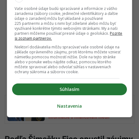
Vaše osobné údaje budú spracúvané a informácie z vášho
zariadenia (súbory cookie, jedinečné identifikátory a ďalšie
údaje o zariadení) môžu byť ukladané a používané
225 partnermi a môžu s nimi byť zdieľané alebo môžu byť
využívané konkrétne týmito webovými stránkami. My a naši
partneri môžeme používať presné údaje o geolokácii.
Pozrite
si zoznam partnerov.
Niektorí dodávatelia môžu spracúvať vaše osobné údaje na
základe oprávneného záujmu, proti ktorému môžete vzniesť
námietku pomocou možností nižšie. Dole na tejto stránke
alebo v ponuke webu nájdite odkaz, pomocou ktorého
môžete spravovať alebo odvolať súhlas v nastaveniach
ochrany súkromia a súborov cookie.
Súhlasím
Fico napísal list miliardárovi Muskovi:
Nastavenia
Chce sa s ním osobne stretnúť a žiada
informácie o financovaní médií