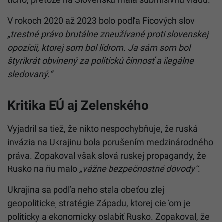
V rokoch 2020 až 2023 bolo podľa Ficových slov
„trestné právo brutálne zneužívané proti slovenskej
opozícii, ktorej som bol lídrom. Ja sám som bol
štyrikrát obvinený za politickú činnosť a ilegálne
sledovaný.“
Kritika EÚ aj Zelenského
Vyjadril sa tiež, že nikto nespochybňuje, že ruská
invázia na Ukrajinu bola porušením medzinárodného
práva. Zopakoval však slová ruskej propagandy, že
Rusko na ňu malo
„vážne bezpečnostné dôvody“
.
Ukrajina sa podľa neho stala obeťou zlej
geopolitickej stratégie Západu, ktorej cieľom je
politicky a ekonomicky oslabiť Rusko. Zopakoval, že