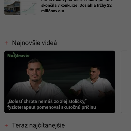
skončila v konkurze. Dosiahla tržby 22
miliónov eur
Najnovšie videá
„Bolesť chrbta nemáš zo zlej stoličky,”
fyzioterapeut pomenoval skutočnú príčinu
Teraz najčítanejšie