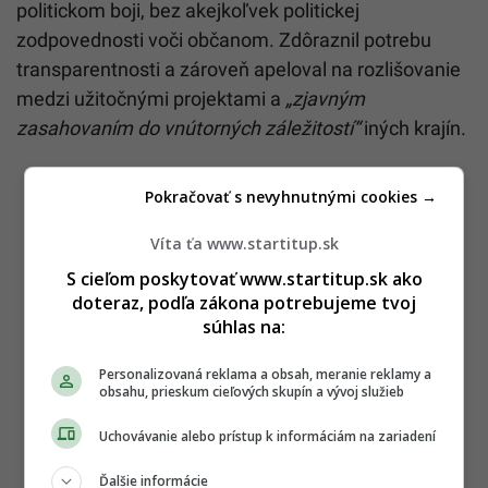
politickom boji, bez akejkoľvek politickej
zodpovednosti voči občanom. Zdôraznil potrebu
transparentnosti a zároveň apeloval na rozlišovanie
medzi užitočnými projektami a
„zjavným
zasahovaním do vnútorných záležitostí“
iných krajín.
Pokračovať s nevyhnutnými cookies →
Víta ťa www.startitup.sk
S cieľom poskytovať www.startitup.sk ako
doteraz, podľa zákona potrebujeme tvoj
súhlas na:
Personalizovaná reklama a obsah, meranie reklamy a
obsahu, prieskum cieľových skupín a vývoj služieb
Uchovávanie alebo prístup k informáciám na zariadení
Ďalšie informácie