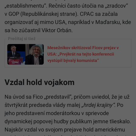
„establishmentu“. Rečníci často útočia na „zradcov“
v GOP (Republikánskej strane). CPAC sa začala
organizovať aj mimo USA, napríklad v Maďarsku, kde
sa ho zúčastnil Viktor Orbán.
Mesežnikov skritizoval Ficov prejav v
USA: „Prvýkrát na tejto konferencii
vystúpil bývalý komunista“
Vzdal hold vojakom
Na úvod sa Fico „predstavil“, pričom uviedol, že je už
štvrtýkrát predseda vlády malej
„hrdej krajiny“
. Po
jeho predstavení moderátorkou v sprievode
dynamickej popovej hudby publikum jemne tlieskalo.
Najskôr vzdal vo svojom prejave hold americkému