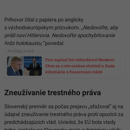
Príhovor čítal z papiera po anglicky
s východoeurópskym prízvukom.
„Nedovoľte, aby
prišli noví Hitlerovia. Nedovoľte spochybňovanie
hrôz holokaustu,“
povedal.
Fico napísal list miliardárovi Muskovi:
Chce sa s ním osobne stretnúť a žiada
informácie o financovaní médií
Zneužívanie trestného práva
Slovenský premiér sa počas prejavu „sťažoval“ aj na
údajné zneužívanie trestného práva proti opozícii za
predchádzajúcich vlád. Uviedol, že EÚ bola vtedy
ticho, pretože na Slovensku mala submisívnu vládu.