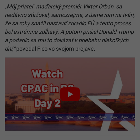
„Môj priateľ, maďarský premiér Viktor Orbán, sa
nedávno sťažoval, samozrejme, s úsmevom na tvári,
že sa roky snažil nastaviť zrkadlo EÚ a tento proces
bol extrémne zdĺhavý. A potom prišiel Donald Trump
a podarilo sa mu to dokázať v priebehu niekoľkých
dní,“
povedal Fico vo svojom prejave.