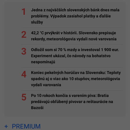
Jedna z najväčších slovenských bánk dnes mala
problémy. Výpadok zasiahol platby a ďalšie
služby
42,2 °C prvýkrát v histórii. Slovensko prepisuje
rekordy, meteorológovia vydali nové varovania
Odložil som si 70 % mzdy a investoval 1 900 eur.
Experiment ukázal, čo návody na bohatstvo
nespomínajú
Koniec pekelných horúčav na Slovensku: Teploty
spadnú aj o viac ako 10 stupňov, meteorológovia
vydali varovania
Po 10 rokoch končia s varením piva: Bratia
predávajú obľúbený pivovar a reštaurácie na
Bazoši
PREMIUM