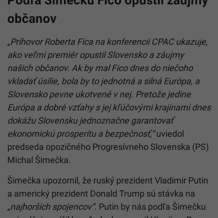
Podľa Šimečku Fico opustil záujmy
občanov
„Príhovor Roberta Fica na konferencii CPAC ukazuje,
ako veľmi premiér opustil Slovensko a záujmy
našich občanov. Ak by mal Fico dnes do niečoho
vkladať úsilie, bola by to jednotná a silná Európa, a
Slovensko pevne ukotvené v nej. Pretože jedine
Európa a dobré vzťahy s jej kľúčovými krajinami dnes
dokážu Slovensku jednoznačne garantovať
ekonomickú prosperitu a bezpečnosť,“
uviedol
predseda opozičného Progresívneho Slovenska (PS)
Michal Šimečka.
Šimečka upozornil, že ruský prezident Vladimir Putin
a americký prezident Donald Trump sú stávka na
„najhorších spojencov“
. Putin by nás podľa Šimečku