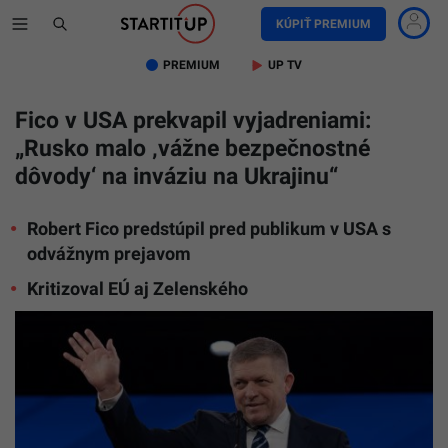
KÚPIŤ PREMIUM
PREMIUM
UP TV
Fico v USA prekvapil vyjadreniami:
„Rusko malo ‚vážne bezpečnostné
Slovensk
dôvody‘ na inváziu na Ukrajinu“
premiér
Robert
Fico
Robert Fico predstúpil pred publikum v USA s
máva
počas
odvážnym prejavom
prejavu
na
Kritizoval EÚ aj Zelenského
Konferenc
konzervat
politickej
akcie
(CPAC)
vo
Washing
v
piatok