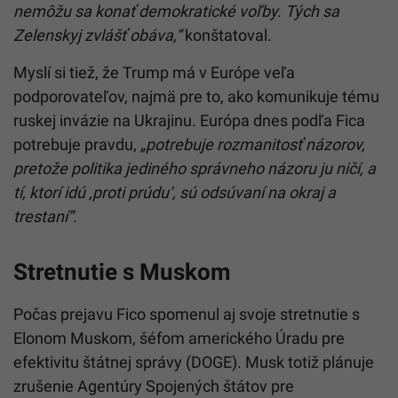
nemôžu sa konať demokratické voľby. Tých sa
Zelenskyj zvlášť obáva,“
konštatoval.
Myslí si tiež, že Trump má v Európe veľa
podporovateľov, najmä pre to, ako komunikuje tému
ruskej invázie na Ukrajinu. Európa dnes podľa Fica
potrebuje pravdu,
„potrebuje rozmanitosť názorov,
pretože politika jediného správneho názoru ju ničí, a
tí, ktorí idú ‚proti prúdu‘, sú odsúvaní na okraj a
trestaní“
.
Stretnutie s Muskom
Počas prejavu Fico spomenul aj svoje stretnutie s
Elonom Muskom, šéfom amerického Úradu pre
efektivitu štátnej správy (DOGE). Musk totiž plánuje
zrušenie Agentúry Spojených štátov pre