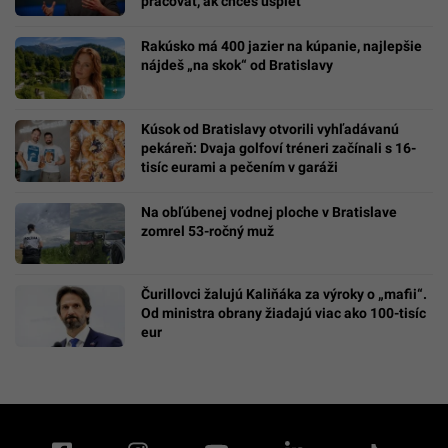
pracovať, ak chceš uspieť
Rakúsko má 400 jazier na kúpanie, najlepšie
nájdeš „na skok“ od Bratislavy
Kúsok od Bratislavy otvorili vyhľadávanú
pekáreň: Dvaja golfoví tréneri začínali s 16-
tisíc eurami a pečením v garáži
Na obľúbenej vodnej ploche v Bratislave
zomrel 53-ročný muž
Čurillovci žalujú Kaliňáka za výroky o „mafii“.
Od ministra obrany žiadajú viac ako 100-tisíc
eur