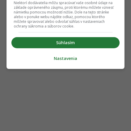
Niektorí dodávatelia môžu spracúvať vaše osobné údaje na
základe oprávneného záujmu, proti ktorému môžete vzniesť
námietku pomocou možností nižšie. Dole na tejto stránke
alebo v ponuke webu nájdite odkaz, pomocou ktorého
môžete spravovať alebo odvolať súhlas v nastaveniach
ochrany súkromia a súborov cookie.
Súhlasím
Nastavenia