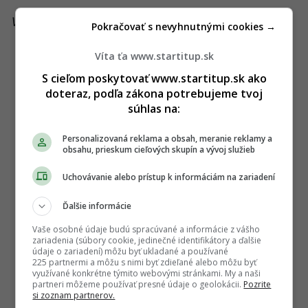
Viac k téme:
kultúra
,
slovensko
,
SND
Pokračovať s nevyhnutnými cookies →
Víta ťa www.startitup.sk
S cieľom poskytovať www.startitup.sk ako
doteraz, podľa zákona potrebujeme tvoj
súhlas na:
Personalizovaná reklama a obsah, meranie reklamy a
obsahu, prieskum cieľových skupín a vývoj služieb
Uchovávanie alebo prístup k informáciám na zariadení
Ďalšie informácie
Vaše osobné údaje budú spracúvané a informácie z vášho
zariadenia (súbory cookie, jedinečné identifikátory a ďalšie
údaje o zariadení) môžu byť ukladané a používané
225 partnermi a môžu s nimi byť zdieľané alebo môžu byť
využívané konkrétne týmito webovými stránkami. My a naši
partneri môžeme používať presné údaje o geolokácii.
Pozrite
si zoznam partnerov.