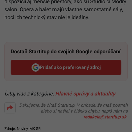
dispozícii aj menšie priestory, ako sú Štúdio či Modrý
salón. Opera a balet majú vlastné samostatné sály,
hoci ich technický stav nie je ideálny.
Dostaň Startitup do svojich Google odporúčaní
Pridať ako preferovaný zdroj
Startitup, odkaz sa otvorí v n
Čítaj viac z kategórie:
Hlavné správy a aktuality
Ďakujeme, že čítaš Startitup. V prípade, že máš postreh
alebo si našiel v článku chybu, napíš nám na
redakcia@startitup.sk
.
Zdroje:
Noviny
,
MK SR