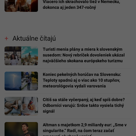
Viacero ich skrachovalo tiež v Nemecku,
dokonca aj jeden 347-ročný
Aktuálne čítajú
Turisti menia plány a miera k slovenským
susedom: Nový rebríček dovoleniek ukázal
najväčšieho skokana európskeho turizmu
Koniec pekelných horúčav na Slovensku:
Teploty spadnú aj o viac ako 10 stupňov,
meteorológovia vydali varovania
Cítiš sa stále vyčerpaný, aj keď spíš dobre?
Odborníci varujú: Srdce takto vysiela tichý
signál
Altman s majetkom 2,9 miliardy eur: „Sme v
singularite.“ Radí, na čom teraz začať