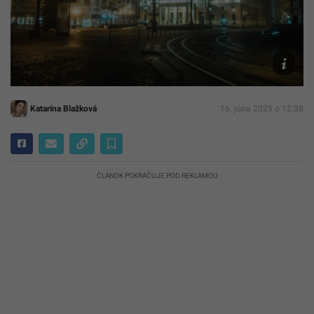
Pavol
Kulkovsk
Katarína Blažková
16. júna 2025 o 12:38
ČLÁNOK POKRAČUJE POD REKLAMOU