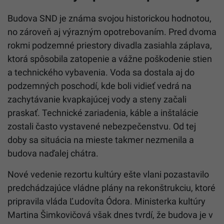
Budova SND je známa svojou historickou hodnotou,
no zároveň aj výrazným opotrebovaním. Pred dvoma
rokmi podzemné priestory divadla zasiahla záplava,
ktorá spôsobila zatopenie a vážne poškodenie stien
a technického vybavenia. Voda sa dostala aj do
podzemných poschodí, kde boli vidieť vedrá na
zachytávanie kvapkajúcej vody a steny začali
praskať. Technické zariadenia, káble a inštalácie
zostali často vystavené nebezpečenstvu. Od tej
doby sa situácia na mieste takmer nezmenila a
budova naďalej chátra.
Nové vedenie rezortu kultúry ešte vlani pozastavilo
predchádzajúce vládne plány na rekonštrukciu, ktoré
pripravila vláda Ľudovíta Ódora. Ministerka kultúry
Martina Šimkovičová však dnes tvrdí, že budova je v