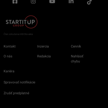
Člen združenia IAB Slovakia
Kontakt
Inzercia
Cenník
O nás
Redakcia
Nahlásiť
chybu
Kariéra
Spravovať notifikácie
Zrušiť predplatné