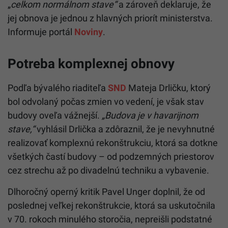
„
celkom normálnom stave“
a zároveň deklaruje, že
jej obnova je jednou z hlavných priorít ministerstva.
Informuje portál
Noviny
.
Potreba komplexnej obnovy
Podľa bývalého riaditeľa
SND
Mateja Drličku, ktorý
bol odvolaný počas zmien vo vedení, je však stav
budovy oveľa vážnejší.
„Budova je v havarijnom
stave,“
vyhlásil Drlička a zdôraznil, že je nevyhnutné
realizovať komplexnú rekonštrukciu, ktorá sa dotkne
všetkých častí budovy – od podzemných priestorov
cez strechu až po divadelnú techniku a vybavenie.
Dlhoročný operný kritik Pavel Unger doplnil, že od
poslednej veľkej rekonštrukcie, ktorá sa uskutočnila
v 70. rokoch minulého storočia, nepreišli podstatné