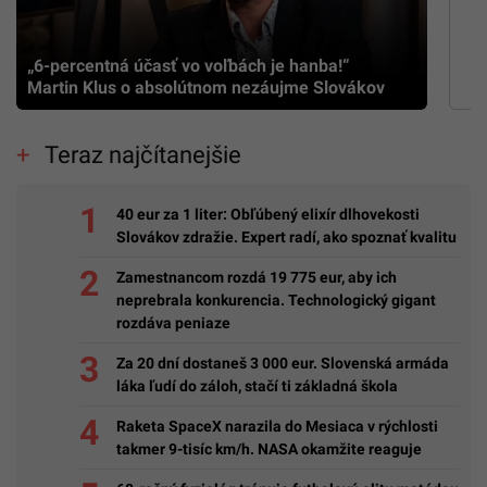
„6-percentná účasť vo voľbách je hanba!“
Martin Klus o absolútnom nezáujme Slovákov
Teraz najčítanejšie
40 eur za 1 liter: Obľúbený elixír dlhovekosti
Slovákov zdražie. Expert radí, ako spoznať kvalitu
Zamestnancom rozdá 19 775 eur, aby ich
neprebrala konkurencia. Technologický gigant
rozdáva peniaze
Za 20 dní dostaneš 3 000 eur. Slovenská armáda
láka ľudí do záloh, stačí ti základná škola
Raketa SpaceX narazila do Mesiaca v rýchlosti
takmer 9-tisíc km/h. NASA okamžite reaguje