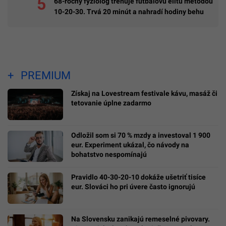
68-ročný fyziológ trénuje futbalovú elitu metódou
10-20-30. Trvá 20 minút a nahradí hodiny behu
PREMIUM
Získaj na Lovestream festivale kávu, masáž či
tetovanie úplne zadarmo
Odložil som si 70 % mzdy a investoval 1 900
eur. Experiment ukázal, čo návody na
bohatstvo nespomínajú
Pravidlo 40-30-20-10 dokáže ušetriť tisíce
eur. Slováci ho pri úvere často ignorujú
Na Slovensku zanikajú remeselné pivovary.