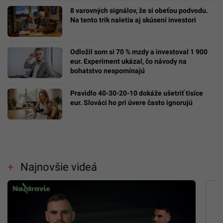
8 varovných signálov, že si obeťou podvodu.
Na tento trik naletia aj skúsení investori
Odložil som si 70 % mzdy a investoval 1 900
eur. Experiment ukázal, čo návody na
bohatstvo nespomínajú
Pravidlo 40-30-20-10 dokáže ušetriť tisíce
eur. Slováci ho pri úvere často ignorujú
Najnovšie videá