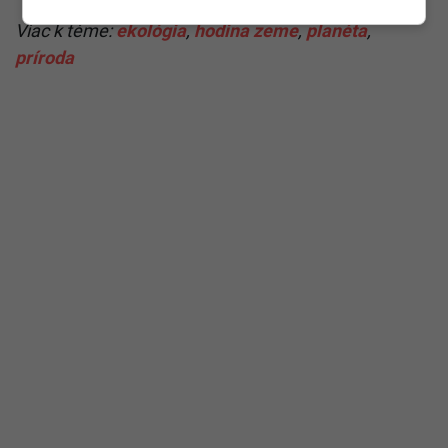
Viac k téme:
ekológia
,
hodina zeme
,
planéta
,
príroda