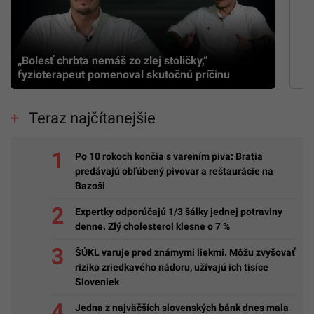
„Bolesť chrbta nemáš zo zlej stoličky,”
fyzioterapeut pomenoval skutočnú príčinu
Teraz najčítanejšie
Po 10 rokoch končia s varením piva: Bratia
predávajú obľúbený pivovar a reštaurácie na
Bazoši
Expertky odporúčajú 1/3 šálky jednej potraviny
denne. Zlý cholesterol klesne o 7 %
ŠÚKL varuje pred známymi liekmi. Môžu zvyšovať
riziko zriedkavého nádoru, užívajú ich tisíce
Sloveniek
Jedna z najväčších slovenských bánk dnes mala