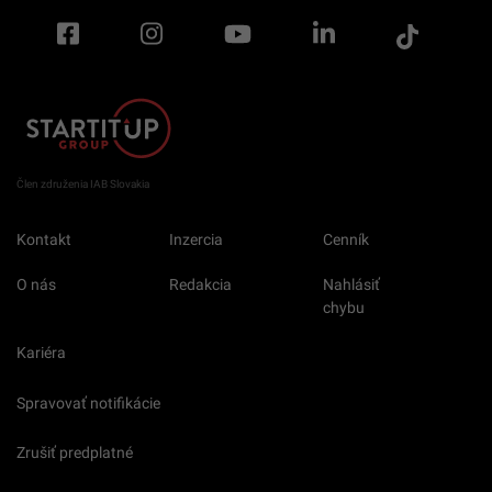
Člen združenia IAB Slovakia
Kontakt
Inzercia
Cenník
O nás
Redakcia
Nahlásiť
chybu
Kariéra
Spravovať notifikácie
Zrušiť predplatné