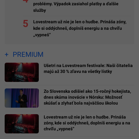
problémy. Výpadok zasiahol platby a ďalšie
služby
Lovestream už nie je len o hudbe. Prináša zóny,
kde si oddýchneš, doplníš energiu a na chvíľu
„vypneš“
PREMIUM
Ušetri na Lovestream festivale: Naši čitatelia
majú až 30 % zľavu na všetky lístky
Zo Slovenska odišiel ako 15-ročný hokejista,
dnes skúma inovácie v Nórsku: Možnosť
skúšať a zlyhať bola najväčšou školou
Lovestream už nie je len o hudbe. Prináša
zóny, kde si oddýchneš, doplníš energiu a na
chvíľu „vypneš“