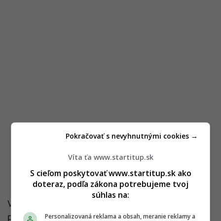
Pokračovať s nevyhnutnými cookies →
Víta ťa www.startitup.sk
S cieľom poskytovať www.startitup.sk ako
doteraz, podľa zákona potrebujeme tvoj
súhlas na:
V čase, keď klimatická kríza naberá na intenzite,
predstavuje Hodina Zeme príležitosť zamyslieť sa
Personalizovaná reklama a obsah, meranie reklamy a