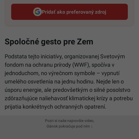
Pridať ako preferovaný zdroj
Startitup, odkaz sa otvorí v n
Spoločné gesto pre Zem
Podstata tejto iniciatívy, organizovanej Svetovým
fondom na ochranu prírody (WWF), spočíva v
jednoduchom, no výrečnom symbole – vypnutí
umelého osvetlenia na jednu hodinu. Nejde len o
úsporu energie, ale predovšetkým o silné posolstvo
zdôrazňujúce naliehavosť klimatickej krízy a potrebu
prijatia konkrétnych ochranných opatrení.
Pozri si naše najnovšie video,
článok pokračuje pod ním ↓