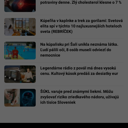
potraviny denne. Zlý cholesterol klesne o 7 %
Kúpeľňa v kaplnke a trek za gorilami: Svetová
elita spí v týchto 10 najluxusnejších hoteloch
sveta (REBRÍČEK)
Na kúpalisku pri Šali unikla neznáma látka.
Ľudí pálili oči, 8 osôb museli odviezť do
nemocnice
Legendárne rádio z povál má dnes vysokú
cenu. Kultový kúsok predáš za desiatky eur
ŠÚKL varuje pred známymi liekmi. Môžu
zvyšovať riziko zriedkavého nádoru, užívajú
ich tisíce Sloveniek