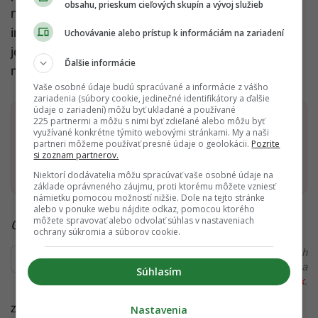
obsahu, prieskum cieľových skupín a vývoj služieb
nad našou úlohou v ochrane životného prostredia a
inšpirovať sa k činnosti, ktorá presahuje rámec
Uchovávanie alebo prístup k informáciám na zariadení
jednej hodiny raz za rok. Pretože planéta si zaslúži
Ďalšie informácie
našu pozornosť a starostlivosť každý deň.
Vaše osobné údaje budú spracúvané a informácie z vášho
zariadenia (súbory cookie, jedinečné identifikátory a ďalšie
údaje o zariadení) môžu byť ukladané a používané
225 partnermi a môžu s nimi byť zdieľané alebo môžu byť
Dostaň Startitup do svojich Google odporúčaní
využívané konkrétne týmito webovými stránkami. My a naši
partneri môžeme používať presné údaje o geolokácii.
Pozrite
si zoznam partnerov.
Pridať ako preferovaný zdroj
Startitup, odkaz sa otvorí v n
Niektorí dodávatelia môžu spracúvať vaše osobné údaje na
základe oprávneného záujmu, proti ktorému môžete vzniesť
námietku pomocou možností nižšie. Dole na tejto stránke
alebo v ponuke webu nájdite odkaz, pomocou ktorého
môžete spravovať alebo odvolať súhlas v nastaveniach
Čítaj viac z kategórie:
Inovácie a Eko
ochrany súkromia a súborov cookie.
Ďakujeme, že čítaš Startitup. V prípade, že máš postreh
alebo si našiel v článku chybu, napíš nám na
Súhlasím
redakcia@startitup.sk
.
Nastavenia
Zdroj:
iMeteo