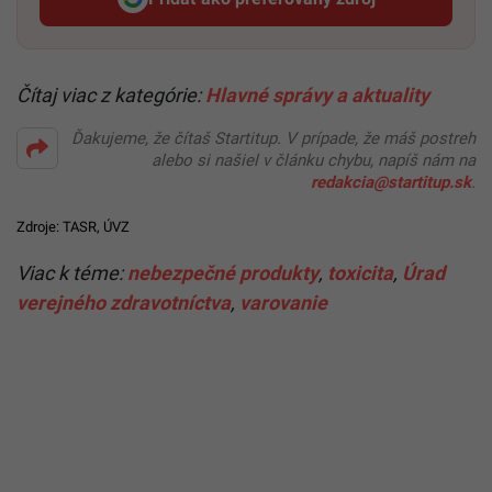
Startitup, odkaz sa otvorí v n
Čítaj viac z kategórie:
Hlavné správy a aktuality
Ďakujeme, že čítaš Startitup. V prípade, že máš postreh
alebo si našiel v článku chybu, napíš nám na
redakcia@startitup.sk
.
Zdroje: TASR,
ÚVZ
Viac k téme:
nebezpečné produkty
,
toxicita
,
Úrad
verejného zdravotníctva
,
varovanie