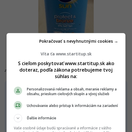
Pokračovať s nevyhnutnými cookies →
Víta ťa www.startitup.sk
S cieľom poskytovať www.startitup.sk ako
doteraz, podľa zákona potrebujeme tvoj
zdroj: ÚVZ
súhlas na:
Nebezpečná látka
: Butylphenyl
Personalizovaná reklama a obsah, meranie reklamy a
obsahu, prieskum cieľových skupín a vývoj služieb
Methylpropional
Popis
: Opaľovacie mlieko v modrej plastovej
Uchovávanie alebo prístup k informáciám na zariadení
fľaši.
Ďalšie informácie
Pôvod
: Nemecko, výrobca Beiersdorf AG,
Vaše osobné údaje budú spracúvané a informácie z vášho
Nemecko.