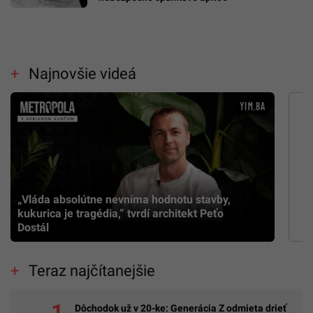
Najnovšie videá
„Vláda absolútne nevníma hodnotu stavby,
kukurica je tragédia,” tvrdí architekt Peťo
Dostál
Teraz najčítanejšie
Dôchodok už v 20-ke: Generácia Z odmieta drieť