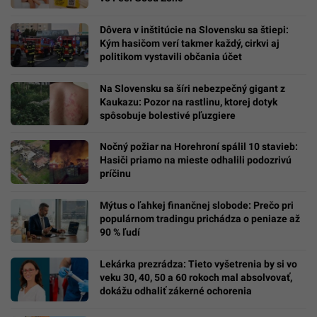
Dôvera v inštitúcie na Slovensku sa štiepi:
Kým hasičom verí takmer každý, cirkvi aj
politikom vystavili občania účet
Na Slovensku sa šíri nebezpečný gigant z
Kaukazu: Pozor na rastlinu, ktorej dotyk
spôsobuje bolestivé pľuzgiere
Nočný požiar na Horehroní spálil 10 stavieb:
Hasiči priamo na mieste odhalili podozrivú
príčinu
Mýtus o ľahkej finančnej slobode: Prečo pri
populárnom tradingu prichádza o peniaze až
90 % ľudí
Lekárka prezrádza: Tieto vyšetrenia by si vo
veku 30, 40, 50 a 60 rokoch mal absolvovať,
dokážu odhaliť zákerné ochorenia