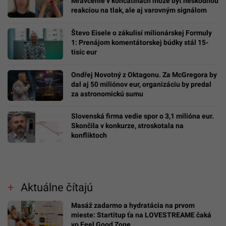
Mravčenie v končatinách môže byť neškodnou
reakciou na tlak, ale aj varovným signálom
Števo Eisele o zákulisí milionárskej Formuly
1: Prenájom komentátorskej búdky stál 15-
tisíc eur
Ondřej Novotný z Oktagonu. Za McGregora by
dal aj 50 miliónov eur, organizáciu by predal
za astronomickú sumu
Slovenská firma vedie spor o 3,1 milióna eur.
Skončila v konkurze, stroskotala na
konfliktoch
Aktuálne čítajú
Masáž zadarmo a hydratácia na prvom
mieste: Startitup ťa na LOVESTREAME čaká
vo Feel Good Zone