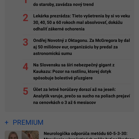
do staroby, zavádza nový trend
Lekárka prezrádza: Tieto vyšetrenia by si vo veku
30, 40, 50 a 60 rokoch mal absolvovať, dokážu
odhaliť zákerné ochorenia
Ondřej Novotný z Oktagonu. Za McGregora by dal
aj 50 miliónov eur, organizáciu by predal za
astronomickú sumu
Na Slovensku sa šíri nebezpečný gigant z
Kaukazu: Pozor na rastlinu, ktorej dotyk
spôsobuje bolestivé pľuzgiere
Účet za letné horúčavy dorazí až na jeseň:
Analytik varuje, prečo sa sucho na poliach prejaví
na cenovkách o 3 až 6 mesiacov
PREMIUM
Neurologička odporúča metódu 60-5-3-30: