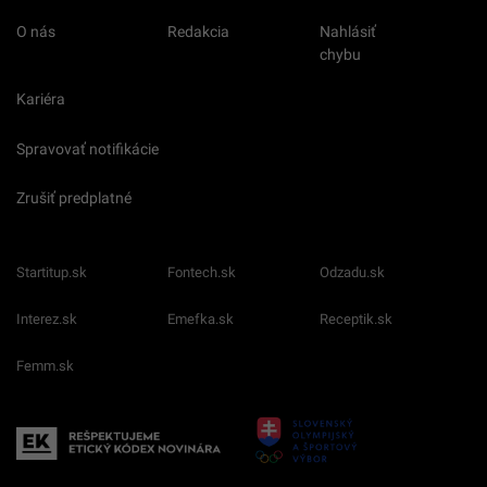
O nás
Redakcia
Nahlásiť
chybu
Kariéra
Spravovať notifikácie
Zrušiť predplatné
Startitup.sk
Fontech.sk
Odzadu.sk
Interez.sk
Emefka.sk
Receptik.sk
Femm.sk