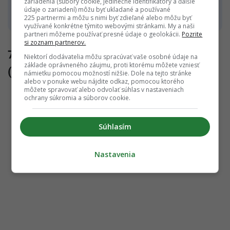
zariadenia (súbory cookie, jedinečné identifikátory a ďalšie
Čiarový kód
: 4005808433438.
údaje o zariadení) môžu byť ukladané a používané
225 partnermi a môžu s nimi byť zdieľané alebo môžu byť
využívané konkrétne týmito webovými stránkami. My a naši
partneri môžeme používať presné údaje o geolokácii.
Pozrite
si zoznam partnerov.
7. White Secret Lightening Body Lotion
Niektorí dodávatelia môžu spracúvať vaše osobné údaje na
základe oprávneného záujmu, proti ktorému môžete vzniesť
(500 ml)
námietku pomocou možností nižšie. Dole na tejto stránke
alebo v ponuke webu nájdite odkaz, pomocou ktorého
môžete spravovať alebo odvolať súhlas v nastaveniach
ochrany súkromia a súborov cookie.
Súhlasím
Nastavenia