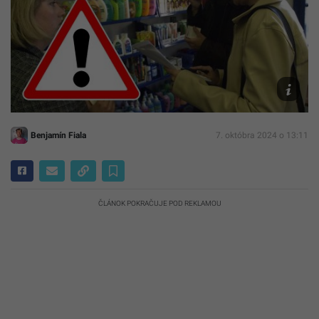
TASR/Dan
Veselský
Benjamín Fiala
7. októbra 2024 o 13:11
ČLÁNOK POKRAČUJE POD REKLAMOU