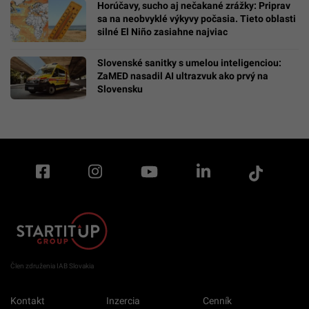
Horúčavy, sucho aj nečakané zrážky: Priprav
sa na neobvyklé výkyvy počasia. Tieto oblasti
silné El Niño zasiahne najviac
Slovenské sanitky s umelou inteligenciou:
ZaMED nasadil AI ultrazvuk ako prvý na
Slovensku
Člen združenia IAB Slovakia
Kontakt
Inzercia
Cenník