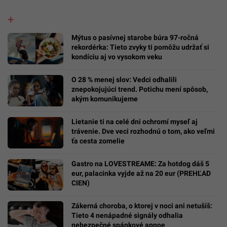
Mýtus o pasívnej starobe búra 97-ročná
rekordérka: Tieto zvyky ti pomôžu udržať si
kondíciu aj vo vysokom veku
O 28 % menej slov: Vedci odhalili
znepokojujúci trend. Potichu mení spôsob,
akým komunikujeme
Lietanie ti na celé dni ochromí myseľ aj
trávenie. Dve veci rozhodnú o tom, ako veľmi
ťa cesta zomelie
Gastro na LOVESTREAME: Za hotdog dáš 5
eur, palacinka vyjde až na 20 eur (PREHĽAD
CIEN)
Zákerná choroba, o ktorej v noci ani netušíš:
Tieto 4 nenápadné signály odhalia
nebezpečné spánkové apnoe