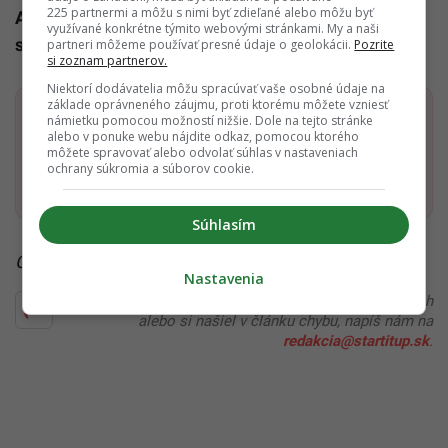
225 partnermi a môžu s nimi byť zdieľané alebo môžu byť
Ambition
prinesie
do na
š
ich k
í
n distribu
č
n
á
využívané konkrétne týmito webovými stránkami. My a naši
spolo
č
nos
ť
CinemArt SK
14
. m
á
ja.
partneri môžeme používať presné údaje o geolokácii.
Pozrite
si zoznam partnerov.
Niektorí dodávatelia môžu spracúvať vaše osobné údaje na
základe oprávneného záujmu, proti ktorému môžete vzniesť
Dostaň Startitup do svojich Google odporúčaní
námietku pomocou možností nižšie. Dole na tejto stránke
alebo v ponuke webu nájdite odkaz, pomocou ktorého
môžete spravovať alebo odvolať súhlas v nastaveniach
ochrany súkromia a súborov cookie.
Pridať ako preferovaný zdroj
Startitup, odkaz sa otvorí v n
Súhlasím
Čítaj viac z kategórie:
PR
Nastavenia
Ďakujeme, že čítaš Startitup. V prípade, že máš postreh
alebo si našiel v článku chybu, napíš nám na
redakcia@startitup.sk
.