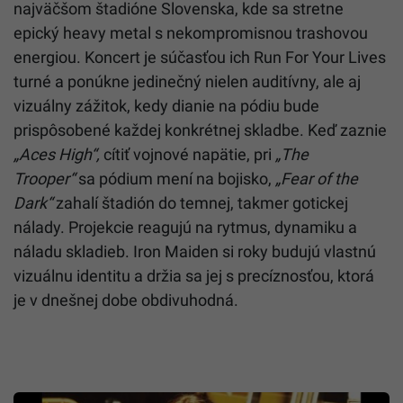
najväčšom štadióne Slovenska, kde sa stretne
epický heavy metal s nekompromisnou trashovou
energiou. Koncert je súčasťou ich Run For Your Lives
turné a ponúkne jedinečný nielen auditívny, ale aj
vizuálny zážitok, kedy dianie na pódiu bude
prispôsobené každej konkrétnej skladbe. Keď zaznie
„
Aces High
“
,
cítiť vojnové napätie, pri
„
The
Trooper
“
sa pódium mení na bojisko,
„
Fear of the
Dark
“
zahalí štadión do temnej, takmer gotickej
nálady. Projekcie reagujú na rytmus, dynamiku a
náladu skladieb. Iron Maiden si roky budujú vlastnú
vizuálnu identitu a držia sa jej s precíznosťou, ktorá
je v dnešnej dobe obdivuhodná.