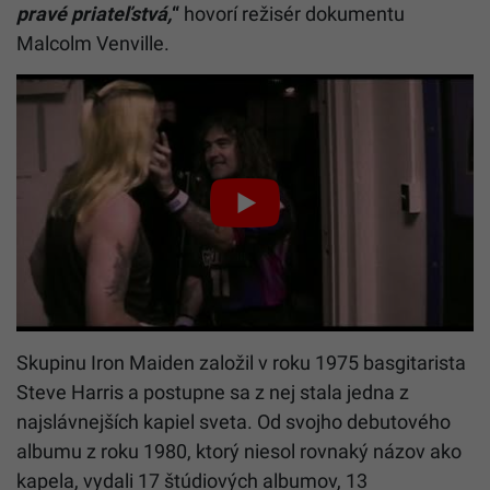
prav
é
priate
ľ
stv
á
,
“
hovorí režisér dokumentu
Malcolm Venville.
Skupinu Iron Maiden založil v roku 1975 basgitarista
Steve Harris a postupne sa z nej stala jedna z
najslávnejších kapiel sveta. Od svojho debutového
albumu z roku 1980, ktorý niesol rovnaký názov ako
kapela, vydali 17 štúdiových albumov, 13