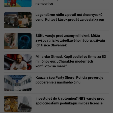
nemocnice
Legendárne rádio z povál má dnes vysokú
cenu. Kultový kúsok predáš za desiatky eur
ŠÚKL varuje pred známymi liekmi. Môžu
zvyšovať riziko zriedkavého nádoru, užívajú
ich tisíce Sloveniek
Miliardár Strnad: Kúpil podiel vo firme za 83
miliónov eur. „Charakter moderných
konfliktov sa mení.“
Kauza v šou Party Shore: Polícia preveruje
podozrenie z násilného činu
Investuješ do kryptomien? NBS varuje pred
spoločnosťami podnikajúcimi bez licencie