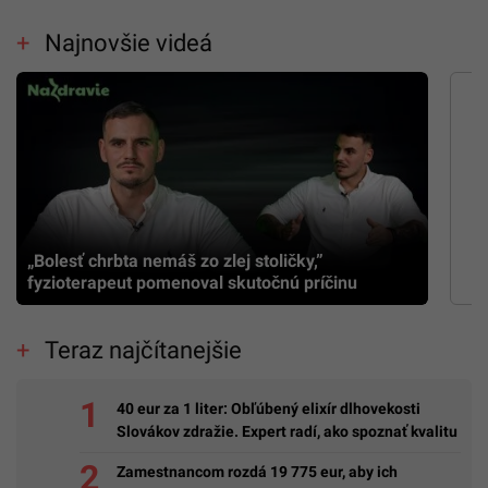
Najnovšie videá
„Bolesť chrbta nemáš zo zlej stoličky,”
fyzioterapeut pomenoval skutočnú príčinu
Teraz najčítanejšie
40 eur za 1 liter: Obľúbený elixír dlhovekosti
Slovákov zdražie. Expert radí, ako spoznať kvalitu
Zamestnancom rozdá 19 775 eur, aby ich