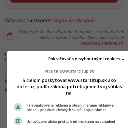
Čítaj viac z kategórie:
Vojna na Ukrajine
Ďakujeme, že čítaš Startitup. V prípade, že máš postreh
alebo si našiel v článku chybu, napíš nám na
redakcia@startitup.sk
.
Zdroje:
BBC
,
Sky Sports
,
The Washington Post
,
WNBA
,
CNN
,
ESPN
,
Pokračovať s nevyhnutnými cookies →
Radar Online
Amerika
Rusko
Vladimir Putin
Víta ťa www.startitup.sk
S cieľom poskytovať www.startitup.sk ako
Viac k téme:
basketbal
,
Brittney Grinerová
,
Rusko
,
doteraz, podľa zákona potrebujeme tvoj súhlas
usa
,
zadržanie
na:
Personalizovaná reklama a obsah, meranie reklamy a
obsahu, prieskum cieľových skupín a vývoj služieb
Uchovávanie alebo prístup k informáciám na zariadení