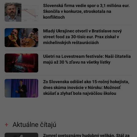
Slovenská firma vedie spor o 3,1 milióna eur.
Skončila v konkurze, stroskotala na
konfliktoch
Mladý Ukrajinec otvoril v Bratislave nový
street food za 30-tisíc eur. Prax získal v
michelinských reštauráciách
Ušetri na Lovestream festivale: Naši čitatelia
majú až 30 % zľavu na všetky lístky
Zo Slovenska odišiel ako 15-ročný hokejista,
dnes skúma inovácie v Nórsku: Možnosť
skúšať a zlyhať bola najväčšou školou
Aktuálne čítajú
Zomrel svetoznámy hudobný velikán. Stál za