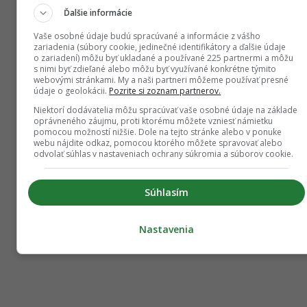
Ďalšie informácie
Vaše osobné údaje budú spracúvané a informácie z vášho
zariadenia (súbory cookie, jedinečné identifikátory a ďalšie údaje
o zariadení) môžu byť ukladané a používané 225 partnermi a môžu
s nimi byť zdieľané alebo môžu byť využívané konkrétne týmito
webovými stránkami. My a naši partneri môžeme používať presné
údaje o geolokácii.
Pozrite si zoznam partnerov.
Niektorí dodávatelia môžu spracúvať vaše osobné údaje na základe
oprávneného záujmu, proti ktorému môžete vzniesť námietku
pomocou možností nižšie. Dole na tejto stránke alebo v ponuke
webu nájdite odkaz, pomocou ktorého môžete spravovať alebo
odvolať súhlas v nastaveniach ochrany súkromia a súborov cookie.
Súhlasím
Nastavenia