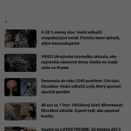
O 28 % menej slov: Vedci odhalili
znepokojujúci trend. Potichu mení spôsob,
akým komunikujeme
VIDEO Ukrajinská rozviedka ukázala, ako
najnovšie námorné drony útočia na ruské
ciele na Kryme
Demencia do roku 2040 postihne 156-tisíc
Slovákov. Vedci odhalili zvyk, ktorý spomalí
úpadok pamäte
40 eur za 1 liter: Obľúbený elixír dlhovekosti
Slovákov zdražie. Expert radí, ako spoznať
kvalitu
Gastro na LOVESTREAME: Za hotdog dáš 5