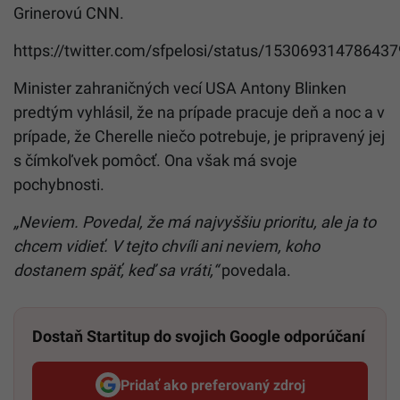
Grinerovú CNN.
https://twitter.com/sfpelosi/status/15306931478643
Minister zahraničných vecí USA Antony Blinken
predtým vyhlásil, že na prípade pracuje deň a noc a v
prípade, že Cherelle niečo potrebuje, je pripravený jej
s čímkoľvek pomôcť. Ona však má svoje
pochybnosti.
„Neviem. Povedal, že má najvyššiu prioritu, ale ja to
chcem vidieť. V tejto chvíli ani neviem, koho
dostanem späť, keď sa vráti,“
povedala.
Dostaň Startitup do svojich Google odporúčaní
Pridať ako preferovaný zdroj
Startitup, odkaz sa otvorí v n