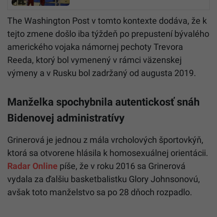
The Washington Post v tomto kontexte dodáva, že k
tejto zmene došlo iba týždeň po prepustení bývalého
amerického vojaka námornej pechoty Trevora
Reeda, ktorý bol vymenený v rámci väzenskej
výmeny a v Rusku bol zadržaný od augusta 2019.
Manželka spochybnila autentickosť snáh
Bidenovej administratívy
Grinerová je jednou z mála vrcholových športovkýň,
ktorá sa otvorene hlásila k homosexuálnej orientácii.
Radar Online
píše, že v roku 2016 sa Grinerová
vydala za ďalšiu basketbalistku Glory Johnsonovú,
avšak toto manželstvo sa po 28 dňoch rozpadlo.