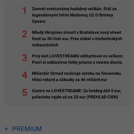
Zomrel svetoznámy hudobný velikán. Stál za
legendárnymi hitmi Madonny, U2 či Brintey
Spears
Mladý Ukrajinec otvoril v Bratislave nový street
food za 30-tisíc eur. Prax získal v michelinských
reštauráciách
Prvý deň LOVESTREAMU odštartoval vo veľkom.
Pozri si exkluzívne fotky priamo z miesta diania
Miliardár Strnad rozširuje výrobu na Slovensku.
Hlási rekord a zákazky za 46 miliárd eur
Gastro na LOVESTREAME: Za hotdog dáš 5 eur,
palacinka vyjde až na 20 eur (PREHĽAD CIEN)
PREMIUM