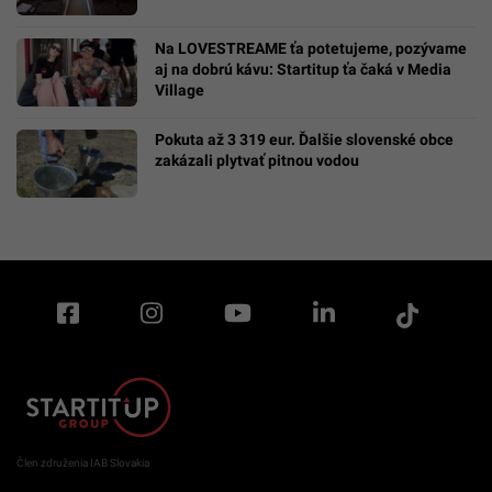
Na LOVESTREAME ťa potetujeme, pozývame
aj na dobrú kávu: Startitup ťa čaká v Media
Village
Pokuta až 3 319 eur. Ďalšie slovenské obce
zakázali plytvať pitnou vodou
Člen združenia IAB Slovakia