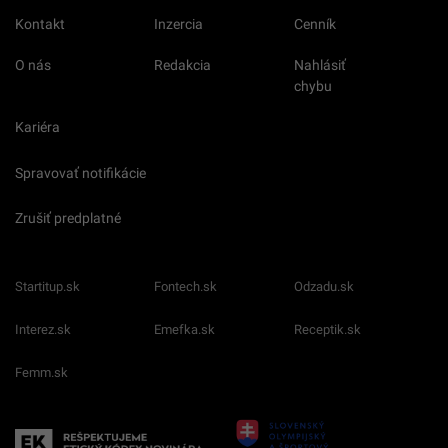
Kontakt
Inzercia
Cenník
O nás
Redakcia
Nahlásiť
chybu
Kariéra
Spravovať notifikácie
Zrušiť predplatné
Startitup.sk
Fontech.sk
Odzadu.sk
Interez.sk
Emefka.sk
Receptik.sk
Femm.sk