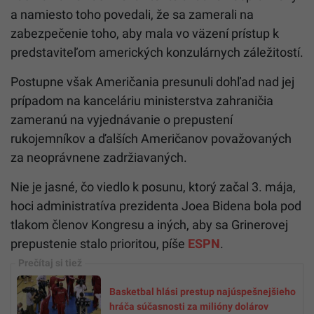
a namiesto toho povedali, že sa zamerali na
zabezpečenie toho, aby mala vo väzení prístup k
predstaviteľom amerických konzulárnych záležitostí.
Postupne však Američania presunuli dohľad nad jej
prípadom na kanceláriu ministerstva zahraničia
zameranú na vyjednávanie o prepustení
rukojemníkov a ďalších Američanov považovaných
za neoprávnene zadržiavaných.
Nie je jasné, čo viedlo k posunu, ktorý začal 3. mája,
hoci administratíva prezidenta Joea Bidena bola pod
tlakom členov Kongresu a iných, aby sa Grinerovej
prepustenie stalo prioritou, píše
ESPN
.
Basketbal hlási prestup najúspešnejšieho
hráča súčasnosti za milióny dolárov