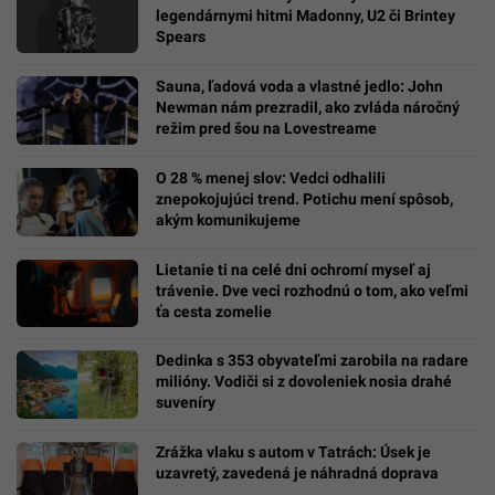
legendárnymi hitmi Madonny, U2 či Brintey
Spears
Sauna, ľadová voda a vlastné jedlo: John
Newman nám prezradil, ako zvláda náročný
režim pred šou na Lovestreame
O 28 % menej slov: Vedci odhalili
znepokojujúci trend. Potichu mení spôsob,
akým komunikujeme
Lietanie ti na celé dni ochromí myseľ aj
trávenie. Dve veci rozhodnú o tom, ako veľmi
ťa cesta zomelie
Dedinka s 353 obyvateľmi zarobila na radare
milióny. Vodiči si z dovoleniek nosia drahé
suveníry
Zrážka vlaku s autom v Tatrách: Úsek je
uzavretý, zavedená je náhradná doprava