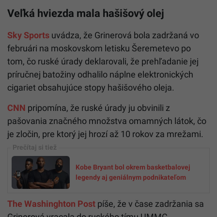
Veľká hviezda mala hašišový olej
Sky Sports
uvádza, že Grinerová bola zadržaná vo
februári na moskovskom letisku Šeremetevo po
tom, čo ruské úrady deklarovali, že prehľadanie jej
príručnej batožiny odhalilo náplne elektronických
cigariet obsahujúce stopy hašišového oleja.
CNN
pripomína, že ruské úrady ju obvinili z
pašovania značného množstva omamných látok, čo
je zločin, pre ktorý jej hrozí až 10 rokov za mrežami.
Kobe Bryant bol okrem basketbalovej
legendy aj geniálnym podnikateľom
The Washinghton Post
píše, že v čase zadržania sa
Grinerová vracala do ruského tímu UMMC