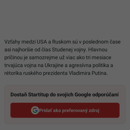
Vzťahy medzi USA a Ruskom sú v poslednom čase
asi najhoršie od čias Studenej vojny. Hlavnou
príčinou je samozrejme už viac ako tri mesiace
trvajúca vojna na Ukrajine a agresívna politika a
rétorika ruského prezidenta Vladimira Putina.
Dostaň Startitup do svojich Google odporúčaní
Pridať ako preferovaný zdroj
Startitup, odkaz sa otvorí v n