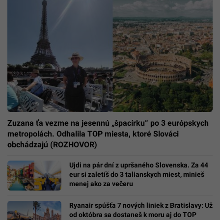
Zuzana ťa vezme na jesennú „špacírku“ po 3 európskych
metropolách. Odhalila TOP miesta, ktoré Slováci
obchádzajú (ROZHOVOR)
Ujdi na pár dní z upršaného Slovenska. Za 44
eur si zaletíš do 3 talianskych miest, minieš
menej ako za večeru
Ryanair spúšťa 7 nových liniek z Bratislavy: Už
od októbra sa dostaneš k moru aj do TOP