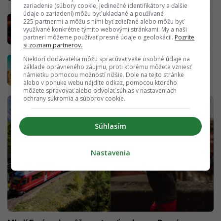
zariadenia (súbory cookie, jedinečné identifikátory a ďalšie
údaje o zariadení) môžu byť ukladané a používané
Vietnam láka na dlhodobý pobyt: Nový
225 partnermi a môžu s nimi byť zdieľané alebo môžu byť
program zlatých víz otvára dvere cudzincom.
využívané konkrétne týmito webovými stránkami. My a naši
partneri môžeme používať presné údaje o geolokácii.
Pozrite
Takto ho vieš získať aj ty
si zoznam partnerov.
Niektorí dodávatelia môžu spracúvať vaše osobné údaje na
Najslnečnejšie mestá Európy: Destinácie,
základe oprávneného záujmu, proti ktorému môžete vzniesť
ktoré ťa naplnia energiou a odbúrajú stres
námietku pomocou možností nižšie. Dole na tejto stránke
alebo v ponuke webu nájdite odkaz, pomocou ktorého
môžete spravovať alebo odvolať súhlas v nastaveniach
ochrany súkromia a súborov cookie.
Súhlasím
Nastavenia