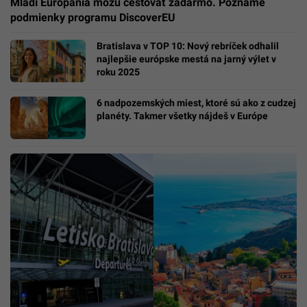
Mladí Európania môžu cestovať zadarmo. Poznáme
podmienky programu DiscoverEU
Bratislava v TOP 10: Nový rebríček odhalil
najlepšie európske mestá na jarný výlet v
roku 2025
6 nadpozemských miest, ktoré sú ako z cudzej
planéty. Takmer všetky nájdeš v Európe