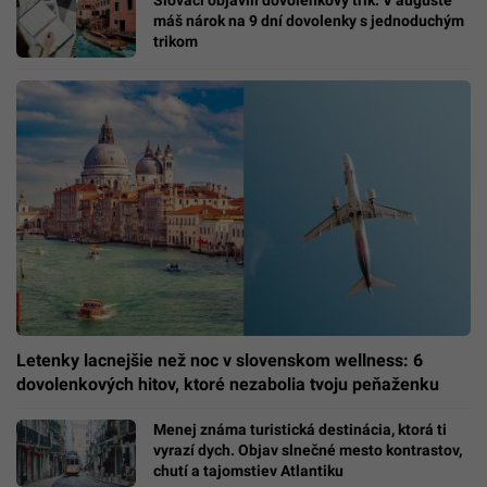
Slováci objavili dovolenkový trik: V auguste
máš nárok na 9 dní dovolenky s jednoduchým
trikom
Letenky lacnejšie než noc v slovenskom wellness: 6
dovolenkových hitov, ktoré nezabolia tvoju peňaženku
Menej známa turistická destinácia, ktorá ti
vyrazí dych. Objav slnečné mesto kontrastov,
chutí a tajomstiev Atlantiku