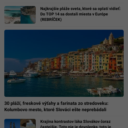
Najkrajšie pláže sveta, ktoré sa oplatí vidieť:
Do TOP 14 sa dostali miesta v Európe
(REBRÍČEK)
30 pláží, freskové výťahy a farinata zo stredoveku:
Kolumbovo mesto, ktoré Slováci ešte neprebádali
Krajina kontrastov láka Slovákov čoraz
častejšie. Toto nie je dovolenka, toto je