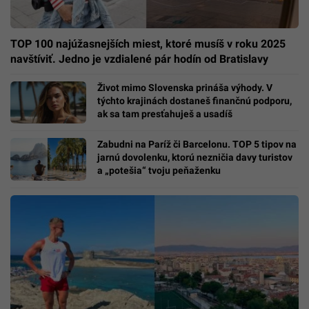
TOP 100 najúžasnejších miest, ktoré musíš v roku 2025
navštíviť. Jedno je vzdialené pár hodín od Bratislavy
Život mimo Slovenska prináša výhody. V
týchto krajinách dostaneš finančnú podporu,
ak sa tam presťahuješ a usadíš
Zabudni na Paríž či Barcelonu. TOP 5 tipov na
jarnú dovolenku, ktorú nezničia davy turistov
a „potešia“ tvoju peňaženku