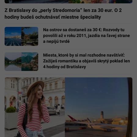
Z Bratislavy do „perly Stredomoria“ len za 30 eur. O 2
hodiny budeš ochutnávať miestne špeciality
Na ostrov sa dostaneš za 30 €: Rozvody tu
povolili až v roku 2011, jazdia na ľavej strane
a nepijú tvrdé
Miesta, ktoré by si mal rozhodne navštíviť:
Zažiješ romantiku a objavíš skrytý poklad len
4 hodiny od Bratislavy