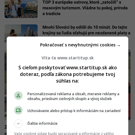
TOP 3 európske ostrovy, ktoré „zatočili“ s
masovým turizmom. Vládne tu pokoj, príroda
a tradície
Mnohí Slováci by odišli do 10 minút. Do tejto
krajiny sa ľudia sťahujú pre nezdanené platy a
benzín za pár centov
Pokračovať s nevyhnutnými cookies →
Víta ťa www.startitup.sk
S cieľom poskytovať www.startitup.sk ako
doteraz, podľa zákona potrebujeme tvoj
súhlas na:
Personalizovaná reklama a obsah, meranie reklamy a
obsahu, prieskum cieľových skupín a vývoj služieb
Uchovávanie alebo prístup k informáciám na zariadení
Ďalšie informácie
Zbaľ sa a odíď za lepším životom mimo Slovenska. Sú
odhalené najlepšie mestá sveta (REBRÍČEK)
Vaše osobné údaje budú spracúvané a informácie z vášho