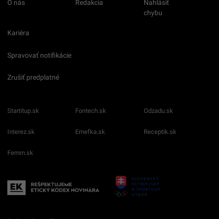
O nás
Redakcia
Nahlásiť
chybu
Kariéra
Spravovať notifikácie
Zrušiť predplatné
Startitup.sk
Fontech.sk
Odzadu.sk
Interez.sk
Emefka.sk
Receptik.sk
Femm.sk