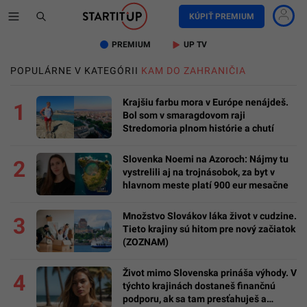
KÚPIŤ PREMIUM
PREMIUM
UP TV
POPULÁRNE V KATEGÓRII
KAM DO ZAHRANIČIA
Krajšiu farbu mora v Európe nenájdeš.
1
Bol som v smaragdovom raji
Stredomoria plnom histórie a chutí
Slovenka Noemi na Azoroch: Nájmy tu
2
vystrelili aj na trojnásobok, za byt v
hlavnom meste platí 900 eur mesačne
Množstvo Slovákov láka život v cudzine.
3
Tieto krajiny sú hitom pre nový začiatok
(ZOZNAM)
Život mimo Slovenska prináša výhody. V
4
týchto krajinách dostaneš finančnú
podporu, ak sa tam presťahuješ a