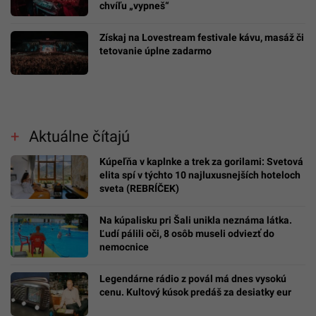
chvíľu „vypneš“
Získaj na Lovestream festivale kávu, masáž či
tetovanie úplne zadarmo
Aktuálne čítajú
Kúpeľňa v kaplnke a trek za gorilami: Svetová
elita spí v týchto 10 najluxusnejších hoteloch
sveta (REBRÍČEK)
Na kúpalisku pri Šali unikla neznáma látka.
Ľudí pálili oči, 8 osôb museli odviezť do
nemocnice
Legendárne rádio z povál má dnes vysokú
cenu. Kultový kúsok predáš za desiatky eur