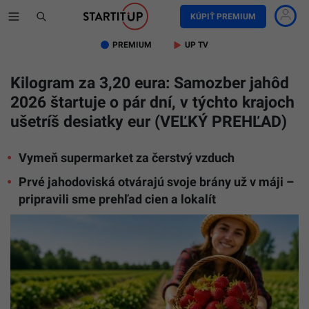
KÚPIŤ PREMIUM
PREMIUM
UP TV
Kilogram za 3,20 eura: Samozber jahôd
2026 štartuje o pár dní, v týchto krajoch
ušetríš desiatky eur (VEĽKÝ PREHĽAD)
Vymeň supermarket za čerstvý vzduch
Prvé jahodoviská otvárajú svoje brány už v máji –
pripravili sme prehľad cien a lokalít
Na
snímke
samozbe