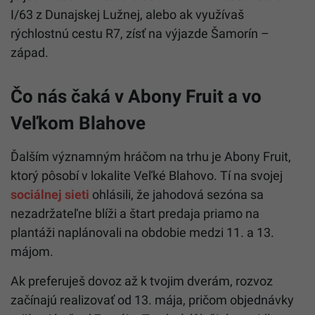
I/63 z Dunajskej Lužnej, alebo ak využívaš
rýchlostnú cestu R7, zísť na výjazde Šamorín –
západ.
Čo nás čaká v Abony Fruit a vo
Veľkom Blahove
Ďalším významným hráčom na trhu je Abony Fruit,
ktorý pôsobí v lokalite Veľké Blahovo. Tí na svojej
sociálnej sieti
ohlásili, že jahodová sezóna sa
nezadržateľne blíži a štart predaja priamo na
plantáži naplánovali na obdobie medzi 11. a 13.
májom.
Ak preferuješ dovoz až k tvojim dverám, rozvoz
začínajú realizovať od 13. mája, pričom objednávky