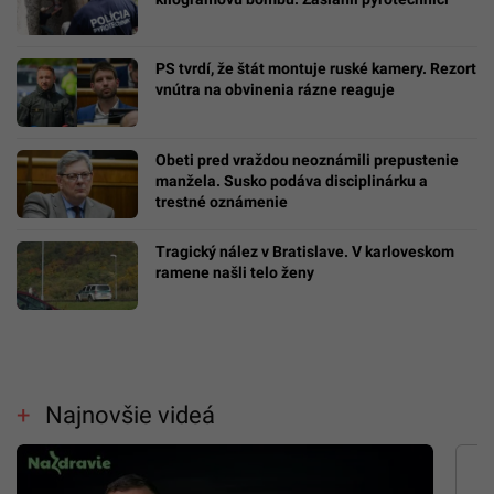
PS tvrdí, že štát montuje ruské kamery. Rezort
vnútra na obvinenia rázne reaguje
Obeti pred vraždou neoznámili prepustenie
manžela. Susko podáva disciplinárku a
trestné oznámenie
Tragický nález v Bratislave. V karloveskom
ramene našli telo ženy
Najnovšie videá