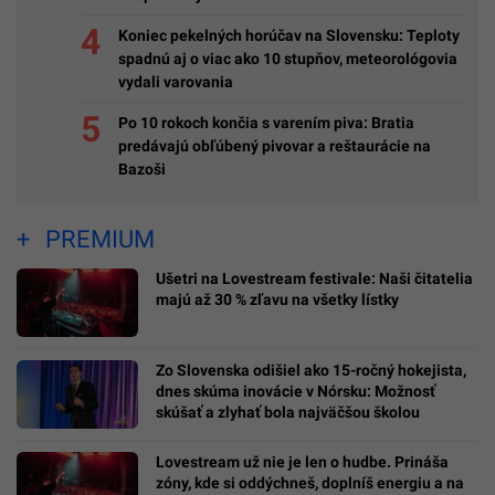
Koniec pekelných horúčav na Slovensku: Teploty
spadnú aj o viac ako 10 stupňov, meteorológovia
vydali varovania
Po 10 rokoch končia s varením piva: Bratia
predávajú obľúbený pivovar a reštaurácie na
Bazoši
PREMIUM
Ušetri na Lovestream festivale: Naši čitatelia
majú až 30 % zľavu na všetky lístky
Zo Slovenska odišiel ako 15-ročný hokejista,
dnes skúma inovácie v Nórsku: Možnosť
skúšať a zlyhať bola najväčšou školou
Lovestream už nie je len o hudbe. Prináša
zóny, kde si oddýchneš, doplníš energiu a na