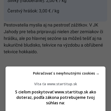
Slivky (naoberané): 2,00 € / kg
Čerstvý hrášok: 3,00 € / kg
Pestovatelia myslia aj na pestrosť zážitkov. V JK
Jahody pre teba pripravujú nielen zber zemiakov či
hrášku, ale po hlavnej sezóne sa môžeš tešiť aj na
kukuričné bludisko, tekvice na výzdobu a obľúbené
tekvice hokkaido.
Pokračovať s nevyhnutnými cookies →
Víta ťa www.startitup.sk
S cieľom poskytovať www.startitup.sk ako
doteraz, podľa zákona potrebujeme tvoj
súhlas na: