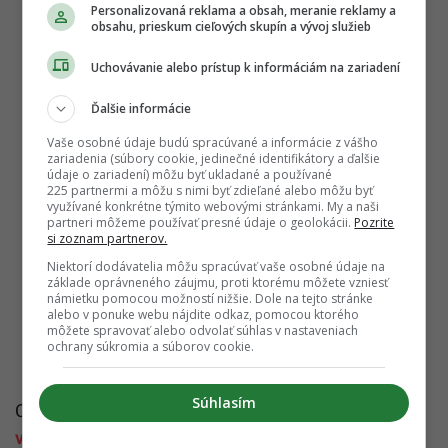
Personalizovaná reklama a obsah, meranie reklamy a
obsahu, prieskum cieľových skupín a vývoj služieb
Uchovávanie alebo prístup k informáciám na zariadení
Ďalšie informácie
Vaše osobné údaje budú spracúvané a informácie z vášho
zariadenia (súbory cookie, jedinečné identifikátory a ďalšie
údaje o zariadení) môžu byť ukladané a používané
225 partnermi a môžu s nimi byť zdieľané alebo môžu byť
využívané konkrétne týmito webovými stránkami. My a naši
partneri môžeme používať presné údaje o geolokácii.
Pozrite
si zoznam partnerov.
Niektorí dodávatelia môžu spracúvať vaše osobné údaje na
základe oprávneného záujmu, proti ktorému môžete vzniesť
námietku pomocou možností nižšie. Dole na tejto stránke
alebo v ponuke webu nájdite odkaz, pomocou ktorého
môžete spravovať alebo odvolať súhlas v nastaveniach
ochrany súkromia a súborov cookie.
Súhlasím
Celý tento koncept ti tak ponúka nielen prísun
vitamínov
, ale aj program na voľný čas, ktorý si