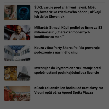
ŠÚKL varuje pred známymi liekmi. Môžu
zvyšovať riziko zriedkavého nádoru, užívajú
ich tisíce Sloveniek
Miliardár Strnad: Kúpil podiel vo firme za 83
miliónov eur. „Charakter moderných
konfliktov sa mení.“
Kauza v šou Party Shore: Polícia preveruje
podozrenie z násilného činu
Investuješ do kryptomien? NBS varuje pred
spoločnosťami podnikajúcimi bez licencie
Kúsok Talianska len hodinu od Bratislavy. Vo
Viedni opäť ožíva Aperol Spritz Piazza