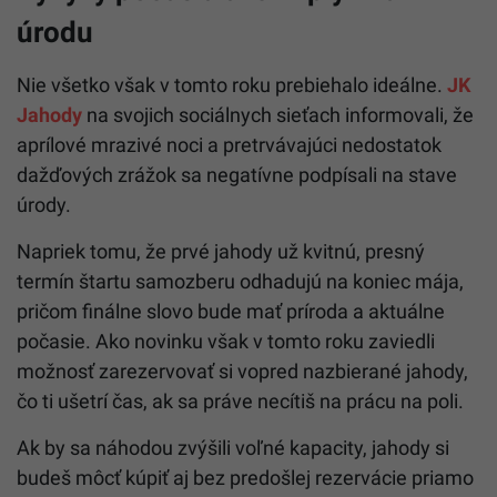
úrodu
Nie všetko však v tomto roku prebiehalo ideálne.
JK
Jahody
na svojich sociálnych sieťach informovali, že
aprílové mrazivé noci a pretrvávajúci nedostatok
dažďových zrážok sa negatívne podpísali na stave
úrody.
Napriek tomu, že prvé jahody už kvitnú, presný
termín štartu samozberu odhadujú na koniec mája,
pričom finálne slovo bude mať príroda a aktuálne
počasie. Ako novinku však v tomto roku zaviedli
možnosť zarezervovať si vopred nazbierané jahody,
čo ti ušetrí čas, ak sa práve necítiš na prácu na poli.
Ak by sa náhodou zvýšili voľné kapacity, jahody si
budeš môcť kúpiť aj bez predošlej rezervácie priamo