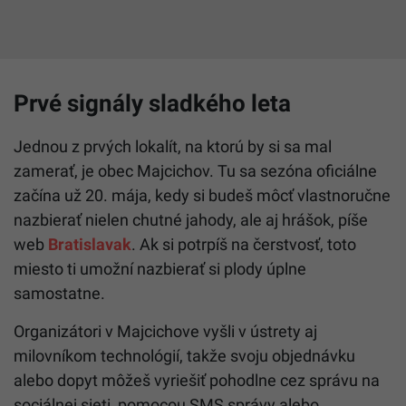
Prvé signály sladkého leta
Jednou z prvých lokalít, na ktorú by si sa mal
zamerať, je obec Majcichov. Tu sa sezóna oficiálne
začína už 20. mája, kedy si budeš môcť vlastnoručne
nazbierať nielen chutné jahody, ale aj hrášok, píše
web
Bratislavak
. Ak si potrpíš na čerstvosť, toto
miesto ti umožní nazbierať si plody úplne
samostatne.
Organizátori v Majcichove vyšli v ústrety aj
milovníkom technológií, takže svoju objednávku
alebo dopyt môžeš vyriešiť pohodlne cez správu na
sociálnej sieti, pomocou SMS správy alebo