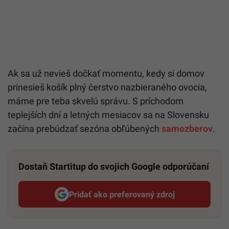
Ak sa už nevieš dočkať momentu, kedy si domov
prinesieš košík plný čerstvo nazbieraného ovocia,
máme pre teba skvelú správu. S príchodom
teplejších dní a letných mesiacov sa na Slovensku
začína prebúdzať sezóna obľúbených
samozberov
.
Dostaň Startitup do svojich Google odporúčaní
Pridať ako preferovaný zdroj
Startitup, odkaz sa otvorí v n