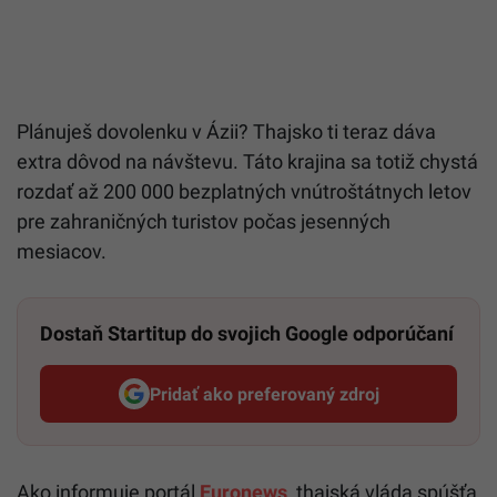
Plánuješ dovolenku v Ázii? Thajsko ti teraz dáva
extra dôvod na návštevu. Táto krajina sa totiž chystá
rozdať až 200 000 bezplatných vnútroštátnych letov
pre zahraničných turistov počas jesenných
mesiacov.
Dostaň Startitup do svojich Google odporúčaní
Pridať ako preferovaný zdroj
Startitup, odkaz sa otvorí v n
Ako informuje portál
Euronews
, thajská vláda spúšťa