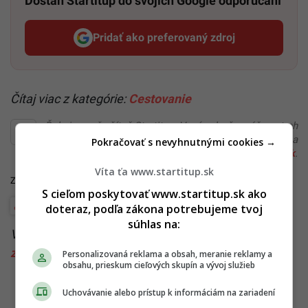
Dostaň Startitup do svojich Google odporúčaní
Pridať ako preferovaný zdroj
Startitup, odkaz sa otvorí v n
Čítaj viac z kategórie:
Cestovanie
Ďakujeme, že čítaš Startitup. V prípade, že máš postreh
alebo si našiel v článku chybu, napíš nám na
Pokračovať s nevyhnutnými cookies →
redakcia@startitup.sk
.
Víta ťa www.startitup.sk
Zdroje:
Euronews
,
Reuters
,
Redakcia Startitup
S cieľom poskytovať www.startitup.sk ako
Ázia
Dovolenka
doteraz, podľa zákona potrebujeme tvoj
súhlas na:
Viac k téme:
Ázia
,
cestovanie
,
letenky
,
thajsko
,
zadarmo
Personalizovaná reklama a obsah, meranie reklamy a
obsahu, prieskum cieľových skupín a vývoj služieb
Uchovávanie alebo prístup k informáciám na zariadení