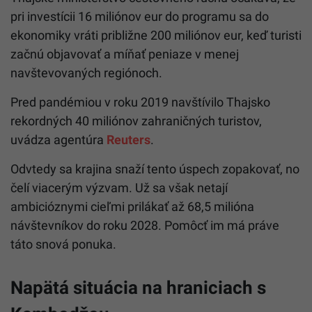
pri investícii 16 miliónov eur do programu sa do
ekonomiky vráti približne 200 miliónov eur, keď turisti
začnú objavovať a míňať peniaze v menej
navštevovaných regiónoch.
Pred pandémiou v roku 2019 navštívilo Thajsko
rekordných 40 miliónov zahraničných turistov,
uvádza agentúra
Reuters
.
Odvtedy sa krajina snaží tento úspech zopakovať, no
čelí viacerým výzvam. Už sa však netají
ambicióznymi cieľmi prilákať až 68,5 milióna
návštevníkov do roku 2028. Pomôcť im má práve
táto snová ponuka.
Napätá situácia na hraniciach s