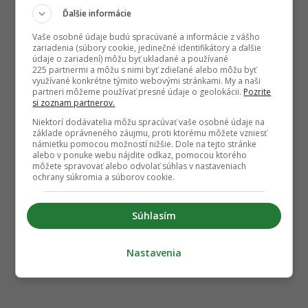
Ďalšie informácie
Vaše osobné údaje budú spracúvané a informácie z vášho
zariadenia (súbory cookie, jedinečné identifikátory a ďalšie
údaje o zariadení) môžu byť ukladané a používané
225 partnermi a môžu s nimi byť zdieľané alebo môžu byť
využívané konkrétne týmito webovými stránkami. My a naši
partneri môžeme používať presné údaje o geolokácii.
Pozrite
si zoznam partnerov.
Niektorí dodávatelia môžu spracúvať vaše osobné údaje na
základe oprávneného záujmu, proti ktorému môžete vzniesť
námietku pomocou možností nižšie. Dole na tejto stránke
alebo v ponuke webu nájdite odkaz, pomocou ktorého
môžete spravovať alebo odvolať súhlas v nastaveniach
ochrany súkromia a súborov cookie.
Súhlasím
Nastavenia