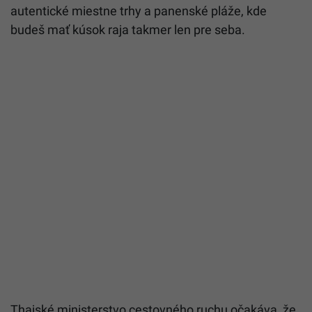
autentické miestne trhy a panenské pláže, kde
budeš mať kúsok raja takmer len pre seba.
Thajské ministerstvo cestovného ruchu očakáva, že