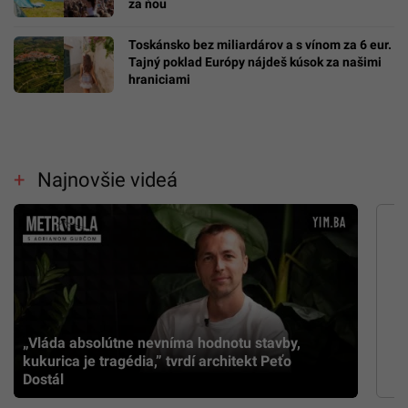
za ňou
Toskánsko bez miliardárov a s vínom za 6 eur.
Tajný poklad Európy nájdeš kúsok za našimi
hraniciami
Najnovšie videá
„Vláda absolútne nevníma hodnotu stavby,
kukurica je tragédia,” tvrdí architekt Peťo
Dostál