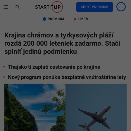
KÚPIŤ PREMIUM
PREMIUM
UP TV
Krajina chrámov a tyrkysových pláží
rozdá 200 000 leteniek zadarmo. Stačí
splniť jedinú podmienku
Thajsko ti zaplatí cestovanie po krajine
Nový program ponúka bezplatné vnútroštátne lety
Ilustračn