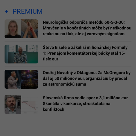
PREMIUM
Neurologička odporúča metódu 60-5-3-30:
Mravčenie v končatinách môže byť neškodnou
reakciou na tlak, ale aj varovným signálom
Števo Eisele o zákulisí milionárskej Formuly
1: Prenájom komentátorskej búdky stál 15-
tisíc eur
Ondřej Novotný z Oktagonu. Za McGregora by
dal aj 50 miliónov eur, organizáciu by predal
za astronomickú sumu
Slovenská firma vedie spor o 3,1 milióna eur.
Skončila v konkurze, stroskotala na
konfliktoch