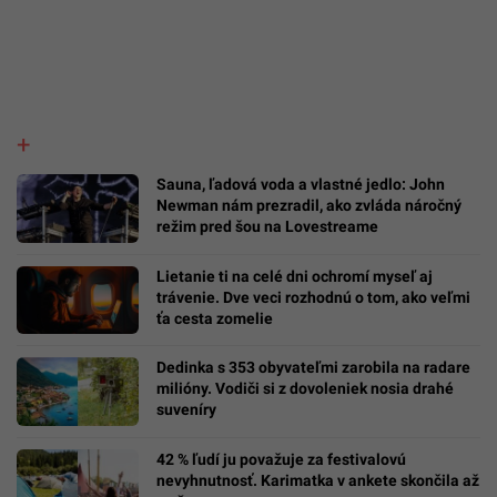
Sauna, ľadová voda a vlastné jedlo: John
Newman nám prezradil, ako zvláda náročný
režim pred šou na Lovestreame
Lietanie ti na celé dni ochromí myseľ aj
trávenie. Dve veci rozhodnú o tom, ako veľmi
ťa cesta zomelie
Dedinka s 353 obyvateľmi zarobila na radare
milióny. Vodiči si z dovoleniek nosia drahé
suveníry
42 % ľudí ju považuje za festivalovú
nevyhnutnosť. Karimatka v ankete skončila až