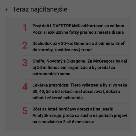
Teraz najčítanejšie
Prvý deň LOVESTREAMU odštartoval vo veľkom.
Pozri si exkluzívne fotky priamo z miesta diania
Dôchodok už v 20-ke: Generácia Z odmieta drieť
do staroby, zavádza nový trend
Ondřej Novotný z Oktagonu. Za McGregora by dal
aj 50 miliónov eur, organizáciu by predal za
astronomickú sumu
Lekárka prezrádza: Tieto vyšetrenia by si vo veku
30, 40, 50 a 60 rokoch mal absolvovať, dokážu
odhaliť zákerné ochorenia
Účet za letné horúčavy dorazí až na jeseň:
Analytik varuje, prečo sa sucho na poliach prejaví
na cenovkách o 3 až 6 mesiacov