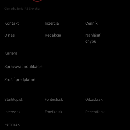
Člen združenia IAB Slovakia
Kontakt
Inzercia
Cenník
O nás
Redakcia
Nahlásiť
chybu
Kariéra
Spravovať notifikácie
Zrušiť predplatné
Startitup.sk
Fontech.sk
Odzadu.sk
Interez.sk
Emefka.sk
Receptik.sk
Femm.sk