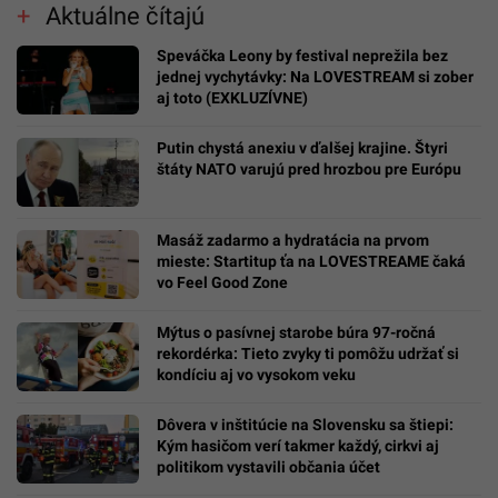
Aktuálne čítajú
Speváčka Leony by festival neprežila bez
jednej vychytávky: Na LOVESTREAM si zober
aj toto (EXKLUZÍVNE)
Putin chystá anexiu v ďalšej krajine. Štyri
štáty NATO varujú pred hrozbou pre Európu
Masáž zadarmo a hydratácia na prvom
mieste: Startitup ťa na LOVESTREAME čaká
vo Feel Good Zone
Mýtus o pasívnej starobe búra 97-ročná
rekordérka: Tieto zvyky ti pomôžu udržať si
kondíciu aj vo vysokom veku
Dôvera v inštitúcie na Slovensku sa štiepi:
Kým hasičom verí takmer každý, cirkvi aj
politikom vystavili občania účet