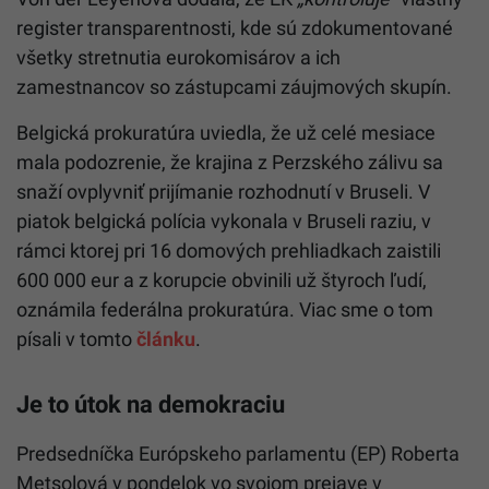
register transparentnosti, kde sú zdokumentované
všetky stretnutia eurokomisárov a ich
zamestnancov so zástupcami záujmových skupín.
Belgická prokuratúra uviedla, že už celé mesiace
mala podozrenie, že krajina z Perzského zálivu sa
snaží ovplyvniť prijímanie rozhodnutí v Bruseli. V
piatok belgická polícia vykonala v Bruseli raziu, v
rámci ktorej pri 16 domových prehliadkach zaistili
600 000 eur a z korupcie obvinili už štyroch ľudí,
oznámila federálna prokuratúra. Viac sme o tom
písali v tomto
článku
.
Je to útok na demokraciu
Predsedníčka Európskeho parlamentu (EP) Roberta
Metsolová v pondelok vo svojom prejave v