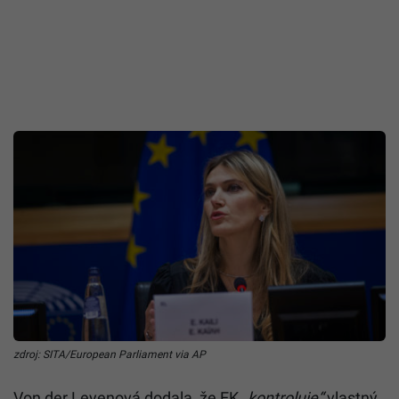
zdroj: SITA/European Parliament via AP
Von der Leyenová dodala, že EK
„kontroluje“
vlastný