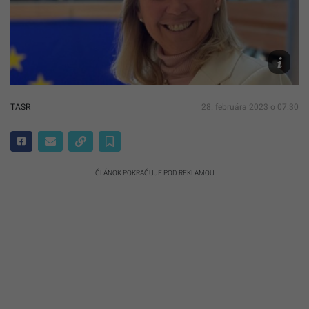
Facebook
Zambelli
TASR
28. februára 2023 o 07:30
ČLÁNOK POKRAČUJE POD REKLAMOU