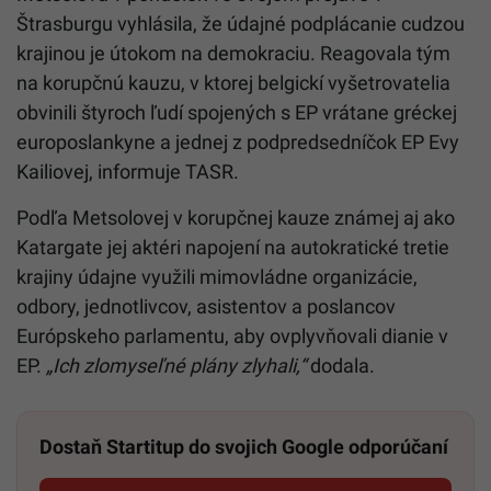
Štrasburgu vyhlásila, že údajné podplácanie cudzou
krajinou je útokom na demokraciu. Reagovala tým
na korupčnú kauzu, v ktorej belgickí vyšetrovatelia
obvinili štyroch ľudí spojených s EP vrátane gréckej
europoslankyne a jednej z podpredsedníčok EP Evy
Kailiovej, informuje TASR.
Podľa Metsolovej v korupčnej kauze známej aj ako
Katargate jej aktéri napojení na autokratické tretie
krajiny údajne využili mimovládne organizácie,
odbory, jednotlivcov, asistentov a poslancov
Európskeho parlamentu, aby ovplyvňovali dianie v
EP.
„Ich zlomyseľné plány zlyhali,“
dodala.
Dostaň Startitup do svojich Google odporúčaní