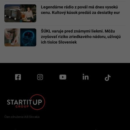
Legendárne rádio z povál má dnes vysokú
cenu. Kultový kúsok predáš za desiatky eur
ŠÚKL varuje pred známymi liekmi. Môžu
zvyšovať riziko zriedkavého nádoru, užívajú
ich tisíce Sloveniek
Člen združenia IAB Slovakia