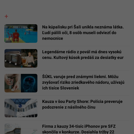
Na kúpalisku pri Šali unikla neznáma látka.
Ľudí pálili oči, 8 osôb museli odviezť do
nemocnice
Legendárne rádio z povál má dnes vysokú
cenu. Kultový kúsok predáš za desiatky eur
ŠÚKL varuje pred známymi liekmi. Môžu
zvyšovať riziko zriedkavého nádoru, užívajú
ich tisíce Sloveniek
Kauza v šou Party Shore: Polícia preveruje
podozrenie z násilného činu
Firma z kauzy 34-tisíc iPhonov pre SFZ
skončila v konkurze. Dosiahla tržby 22