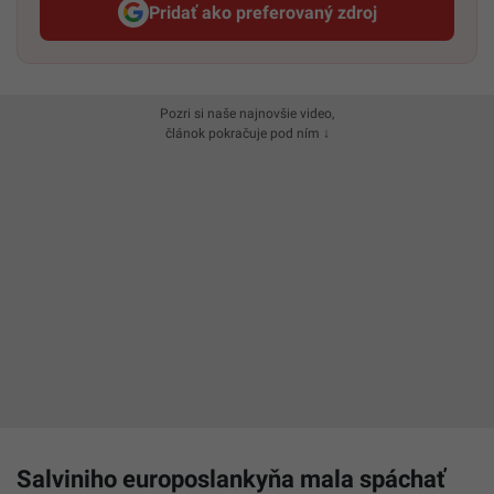
Pridať ako preferovaný zdroj
Startitup, odkaz sa otvorí v n
Pozri si naše najnovšie video,
článok pokračuje pod ním ↓
Salviniho europoslankyňa mala spáchať