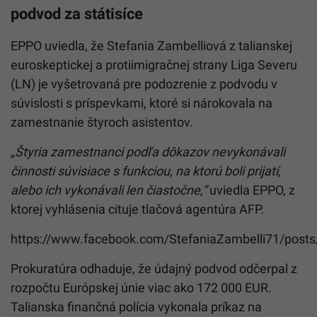
podvod za státisíce
EPPO uviedla, že Stefania Zambelliová z talianskej
euroskeptickej a protiimigračnej strany Liga Severu
(LN) je vyšetrovaná pre podozrenie z podvodu v
súvislosti s príspevkami, ktoré si nárokovala na
zamestnanie štyroch asistentov.
„Štyria zamestnanci podľa dôkazov nevykonávali
činnosti súvisiace s funkciou, na ktorú boli prijatí,
alebo ich vykonávali len čiastočne,“
uviedla EPPO, z
ktorej vyhlásenia cituje tlačová agentúra AFP.
https://www.facebook.com/StefaniaZambelli71/p
Prokuratúra odhaduje, že údajný podvod odčerpal z
rozpočtu Európskej únie viac ako 172 000 EUR.
Talianska finančná polícia vykonala príkaz na