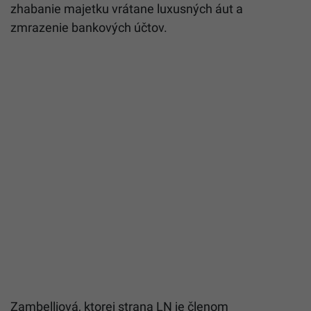
zhabanie majetku vrátane luxusných áut a
zmrazenie bankových účtov.
Zambelliová, ktorej strana LN je členom