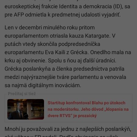
euroskeptickej frakcie Identita a demokracia (ID), sa
pre AFP odmietla k predmetnej udalosti vyjadriť.
Len v decembri minulého roku pritom
europarlamentom otriasla kauza Katargate. V
putách vtedy skončila podpredsedníčka
europarlamentu Eva Kaili z Grécka. Onedlho mala na
krku aj obvinenie. Spolu s ňou aj ďalší úradníci.
Grécka poslankyňa a členka predsedníctva patrila
medzi najvýraznejšie tváre parlamentu a venovala
sa najmä digitálnym inováciám.
Startitup konfrontoval Blahu po útokoch
na moderátorku. Jeho dôvod „klopania na
dvere RTVS“ je prozaický
Mnohí ju považovali za jednu z najlepších poslankýň,