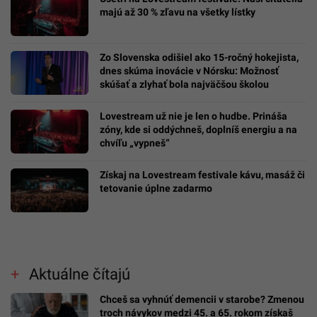
majú až 30 % zľavu na všetky lístky
Zo Slovenska odišiel ako 15-ročný hokejista,
dnes skúma inovácie v Nórsku: Možnosť
skúšať a zlyhať bola najväčšou školou
Lovestream už nie je len o hudbe. Prináša
zóny, kde si oddýchneš, doplníš energiu a na
chvíľu „vypneš“
Získaj na Lovestream festivale kávu, masáž či
tetovanie úplne zadarmo
Aktuálne čítajú
Chceš sa vyhnúť demencii v starobe? Zmenou
troch návykov medzi 45. a 65. rokom získaš