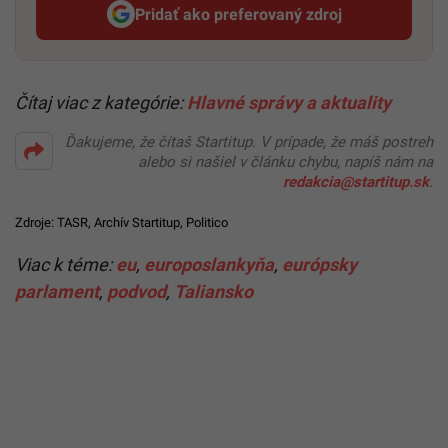
Pridať ako preferovaný zdroj
Startitup, odkaz sa otvorí v n
Čítaj viac z kategórie:
Hlavné správy a aktuality
Ďakujeme, že čítaš Startitup. V prípade, že máš postreh
alebo si našiel v článku chybu, napíš nám na
redakcia@startitup.sk
.
Zdroje: TASR,
Archív Startitup
,
Politico
Viac k téme:
eu
,
europoslankyňa
,
európsky
parlament
,
podvod
,
Taliansko