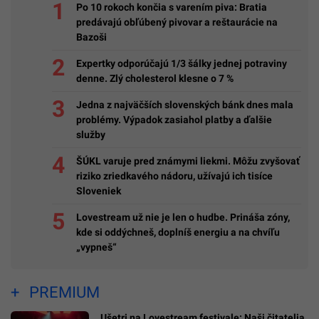
Po 10 rokoch končia s varením piva: Bratia
predávajú obľúbený pivovar a reštaurácie na
Bazoši
Expertky odporúčajú 1/3 šálky jednej potraviny
denne. Zlý cholesterol klesne o 7 %
Jedna z najväčších slovenských bánk dnes mala
problémy. Výpadok zasiahol platby a ďalšie
služby
ŠÚKL varuje pred známymi liekmi. Môžu zvyšovať
riziko zriedkavého nádoru, užívajú ich tisíce
Sloveniek
Lovestream už nie je len o hudbe. Prináša zóny,
kde si oddýchneš, doplníš energiu a na chvíľu
„vypneš“
PREMIUM
Ušetri na Lovestream festivale: Naši čitatelia