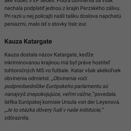
aké vôbec v EP sedeli. Podľa obvinenia sa však
nechala podplatiť jednou z krajín Perzského zálivu.
Pri razii u nej policajti našli tašku doslova napchatú
peniazmi, malo ísť o stovky tisíc eur.
Kauza Katargate
Kauza dostala názov Katargate, keďže
inkriminovanou krajinou má byť práve hostiteľ
tohtoročných MS vo futbale. Katar však akékoľvek
obvinenia odmietol.
„Obvinenia voči
podpredsedníčke Európskeho parlamentu sú
nanajvýš znepokojujúce, veľmi vážne,“
povedala
šéfka Európskej komisie Ursula von der Leyenová.
„Je to otázka dôvery ľudí v naše inštitúcie,“
zdôraznila.