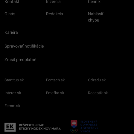
Kontakt
Inzercia
Cenník
O nás
Redakcia
Nahlásiť
chybu
Kariéra
Spravovať notifikácie
Zrušiť predplatné
Startitup.sk
Fontech.sk
Odzadu.sk
Interez.sk
Emefka.sk
Receptik.sk
Femm.sk