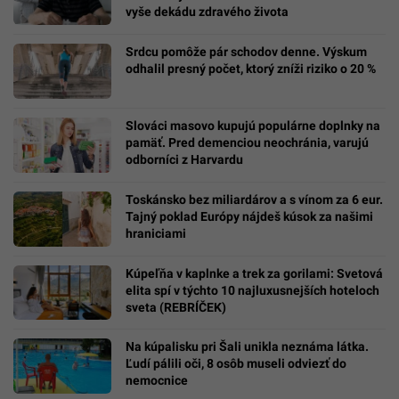
vyše dekádu zdravého života
Srdcu pomôže pár schodov denne. Výskum
odhalil presný počet, ktorý zníži riziko o 20 %
Slováci masovo kupujú populárne doplnky na
pamäť. Pred demenciou neochránia, varujú
odborníci z Harvardu
Toskánsko bez miliardárov a s vínom za 6 eur.
Tajný poklad Európy nájdeš kúsok za našimi
hraniciami
Kúpeľňa v kaplnke a trek za gorilami: Svetová
elita spí v týchto 10 najluxusnejších hoteloch
sveta (REBRÍČEK)
Na kúpalisku pri Šali unikla neznáma látka.
Ľudí pálili oči, 8 osôb museli odviezť do
nemocnice