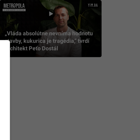
„Vláda absolútne nevníma hodnotu
stavby, kukurica je tragédia,” tvrdí
architekt Peťo Dostál