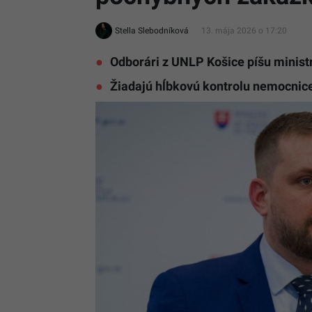
Stella Slebodníková
13. mája 2026 o 17:20
Odborári z UNLP Košice píšu minist
Žiadajú hĺbkovú kontrolu nemocnice