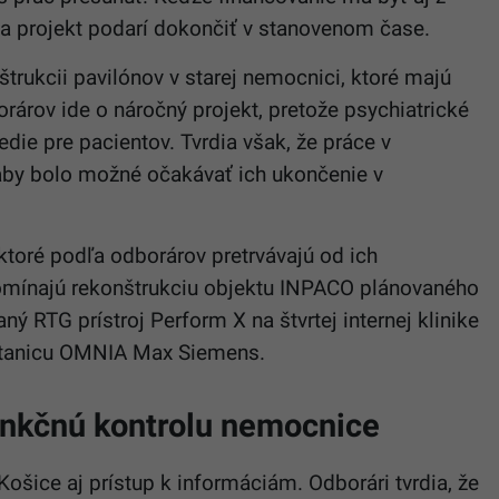
sa projekt podarí dokončiť v stanovenom čase.
štrukcii pavilónov v starej nemocnici, ktoré majú
orárov ide o náročný projekt, pretože psychiatrické
die pre pacientov. Tvrdia však, že práce v
 aby bolo možné očakávať ich ukončenie v
, ktoré podľa odborárov pretrvávajú od ich
pomínajú rekonštrukciu objektu INPACO plánovaného
ý RTG prístroj Perform X na štvrtej internej klinike
stanicu OMNIA Max Siemens.
funkčnú kontrolu nemocnice
šice aj prístup k informáciám. Odborári tvrdia, že