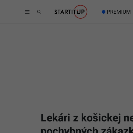
PREMIUM
Lekári z košickej 
pochybných zákazká