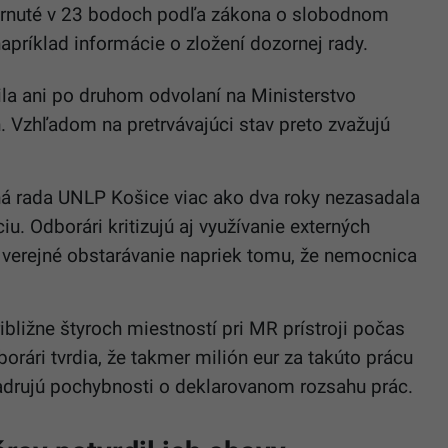
zhrnuté v 23 bodoch podľa zákona o slobodnom
príklad informácie o zložení dozornej rady.
la ani po druhom odvolaní na Ministerstvo
. Vzhľadom na pretrvávajúci stav preto zvažujú
rná rada UNLP Košice viac ako dva roky nezasadala
iu. Odborári kritizujú aj využívanie externých
a verejné obstarávanie napriek tomu, že nemocnica
ibližne štyroch miestností pri MR prístroji počas
orári tvrdia, že takmer milión eur za takúto prácu
adrujú pochybnosti o deklarovanom rozsahu prác.