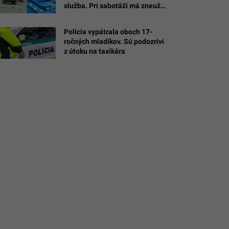
služba. Pri sabotáži má zneužiť
é
cudziu vlajku
Polícia vypátrala oboch 17-
kub
ročných mladíkov. Sú podozriví
z útoku na taxikára