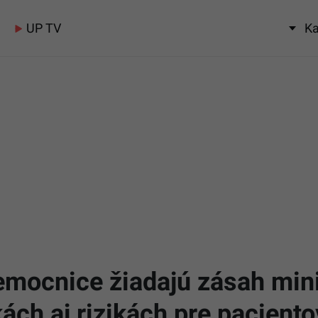
UP TV
Ka
nemocnice žiadajú zásah mini
ch aj rizikách pre paciento