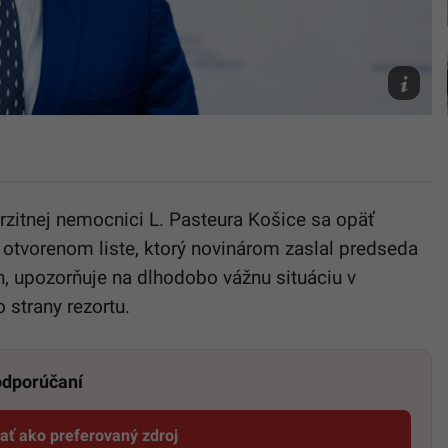
Ilustračn
foto
TASR/Ja
Kotian
rzitnej nemocnici L. Pasteura Košice sa opäť
V otvorenom liste, ktorý novinárom zaslal predseda
upozorňuje na dlhodobo vážnu situáciu v
 strany rezortu.
 odporúčaní
dať ako preferovaný zdroj
Startitup, odkaz sa otvorí v novom okne