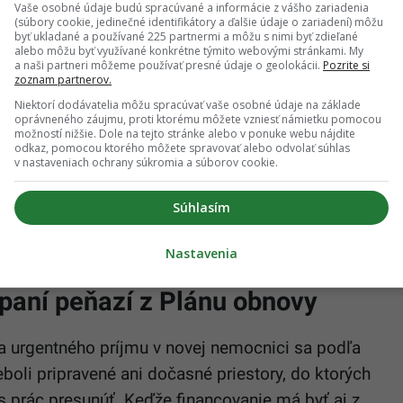
rozenie pacientov aj personálu.
Vaše osobné údaje budú spracúvané a informácie z vášho zariadenia
(súbory cookie, jedinečné identifikátory a ďalšie údaje o zariadení) môžu
byť ukladané a používané 225 partnermi a môžu s nimi byť zdieľané
u poškodených základov devätnásťposchodovej
alebo môžu byť využívané konkrétne týmito webovými stránkami. My
a naši partneri môžeme používať presné údaje o geolokácii.
Pozrite si
neprofesionálne a po jednom z pokusov o izoláciu
zoznam partnerov.
ému zatekaniu do priestorov základov. Obávajú sa
Niektorí dodávatelia môžu spracúvať vaše osobné údaje na základe
oprávneného záujmu, proti ktorému môžete vzniesť námietku pomocou
y budovy.
možností nižšie. Dole na tejto stránke alebo v ponuke webu nájdite
odkaz, pomocou ktorého môžete spravovať alebo odvolať súhlas
ancovaným z
Plánu obnovy
. LOZ UNLP Košice
v nastaveniach ochrany súkromia a súborov cookie.
a nové plastové okná na monobloku na Rastislavovej
Súhlasím
dľa odborárov zostávajú často nefunkčné približne
Nastavenia
rpaní peňazí z Plánu obnovy
ia urgentného príjmu v novej nemocnici sa podľa
neboli pripravené ani dočasné priestory, do ktorých
 prác presunúť. Keďže financovanie má byť aj z