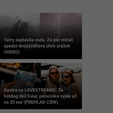
Tatry zaplavila voda. Za pár minút
spadol dvojtýždňový úhrn zrážok
(VIDEO)
Gastro na LOVESTREAME: Za
hotdog dáš 5 eur, palacinka vyjde až
na 20 eur (PREHĽAD CIEN)