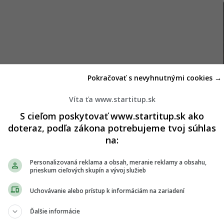
Pokračovať s nevyhnutnými cookies →
Víta ťa www.startitup.sk
olidácie a šetrenia dôležité, aby bolo jasné, ako
S cieľom poskytovať www.startitup.sk ako
nvestície a či sú jednotlivé výdavky účelné.
doteraz, podľa zákona potrebujeme tvoj súhlas
na:
ývajú na hĺbkovú kontrolu.
Personalizovaná reklama a obsah, meranie reklamy a obsahu,
pečnostných rizikách
prieskum cieľových skupín a vývoj služieb
Uchovávanie alebo prístup k informáciám na zariadení
károv technický stav nemocničných budov. V liste
Ďalšie informácie
a stále nie je funkčná, a to ani po dvoch rokoch.