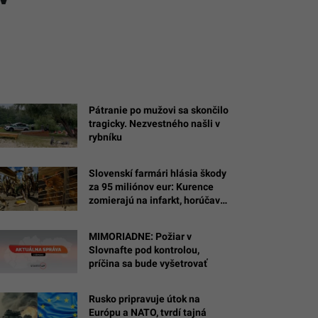
Pátranie po mužovi sa skončilo
tragicky. Nezvestného našli v
rybníku
Slovenskí farmári hlásia škody
za 95 miliónov eur: Kurence
zomierajú na infarkt, horúčavy
spaľujú polia
MIMORIADNE: Požiar v
Slovnafte pod kontrolou,
príčina sa bude vyšetrovať
Rusko pripravuje útok na
Európu a NATO, tvrdí tajná