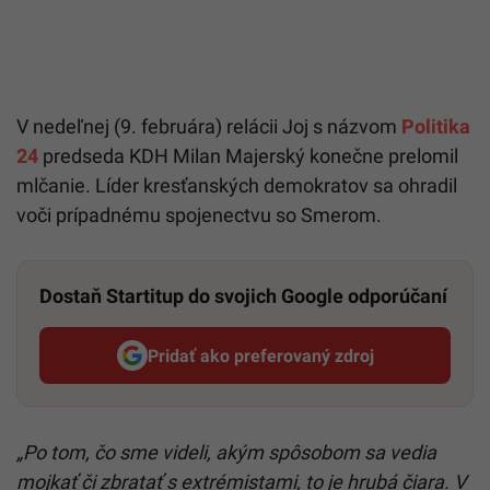
V nedeľnej (9. februára) relácii Joj s názvom
Politika
24
predseda KDH Milan Majerský konečne prelomil
mlčanie. Líder kresťanských demokratov sa ohradil
voči prípadnému spojenectvu so Smerom.
Dostaň Startitup do svojich Google odporúčaní
Pridať ako preferovaný zdroj
Startitup, odkaz sa otvorí v n
„Po tom, čo sme videli, akým spôsobom sa vedia
mojkať či zbratať s extrémistami, to je hrubá čiara. V