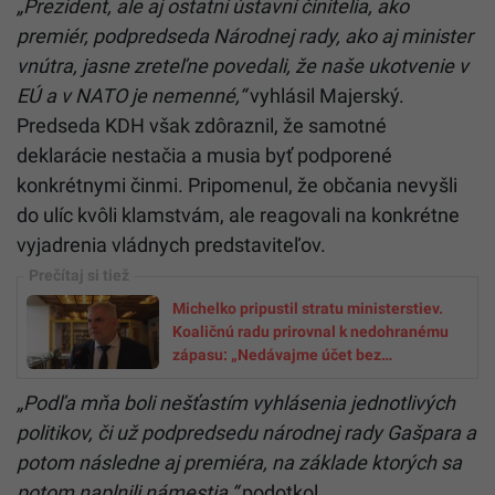
„Prezident, ale aj ostatní ústavní činitelia, ako
premiér, podpredseda Národnej rady, ako aj minister
vnútra, jasne zreteľne povedali, že naše ukotvenie v
EÚ a v NATO je nemenné,“
vyhlásil Majerský.
Predseda KDH však zdôraznil, že samotné
deklarácie nestačia a musia byť podporené
konkrétnymi činmi. Pripomenul, že občania nevyšli
do ulíc kvôli klamstvám, ale reagovali na konkrétne
vyjadrenia vládnych predstaviteľov.
Michelko pripustil stratu ministerstiev.
Koaličnú radu prirovnal k nedohranému
zápasu: „Nedávajme účet bez
hostinského“
„Podľa mňa boli nešťastím vyhlásenia jednotlivých
politikov, či už podpredsedu národnej rady Gašpara a
potom následne aj premiéra, na základe ktorých sa
potom naplnili námestia,“
podotkol.