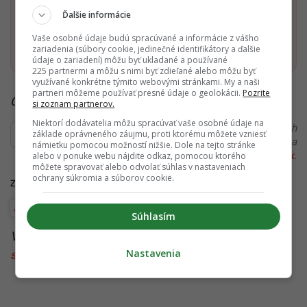
Dostaň Startitup do svojich Google odporúčaní
Ďalšie informácie
Vaše osobné údaje budú spracúvané a informácie z vášho
Pridať ako preferovaný zdroj
Startitup, odkaz sa otvorí v n
zariadenia (súbory cookie, jedinečné identifikátory a ďalšie
údaje o zariadení) môžu byť ukladané a používané
225 partnermi a môžu s nimi byť zdieľané alebo môžu byť
využívané konkrétne týmito webovými stránkami. My a naši
partneri môžeme používať presné údaje o geolokácii.
Pozrite
Čítaj viac z kategórie:
Politika
si zoznam partnerov.
Niektorí dodávatelia môžu spracúvať vaše osobné údaje na
Ďakujeme, že čítaš Startitup. V prípade, že máš postreh
základe oprávneného záujmu, proti ktorému môžete vzniesť
alebo si našiel v článku chybu, napíš nám na
námietku pomocou možností nižšie. Dole na tejto stránke
redakcia@startitup.sk
.
alebo v ponuke webu nájdite odkaz, pomocou ktorého
môžete spravovať alebo odvolať súhlas v nastaveniach
ochrany súkromia a súborov cookie.
Zdroje:
JOJ 24
,
Denník N
, TASR
Opozícia
Robert Fico
Súhlasím
Viac k téme:
KDH
,
Milan Majerský
,
Smer-SD
,
Nastavenia
spolupraca