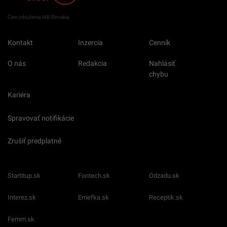
Člen združenia IAB Slovakia
Kontakt
Inzercia
Cenník
O nás
Redakcia
Nahlásiť
chybu
Kariéra
Spravovať notifikácie
Zrušiť predplatné
Startitup.sk
Fontech.sk
Odzadu.sk
Interez.sk
Emefka.sk
Receptik.sk
Femm.sk