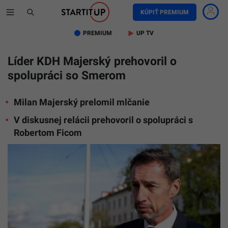
KÚPIŤ PREMIUM
PREMIUM
UP TV
Líder KDH Majerský prehovoril o
spolupráci so Smerom
Milan Majerský prelomil mlčanie
V diskusnej relácii prehovoril o spolupráci s
Robertom Ficom
Milan
Majerský
prehovori
o
spoluprá
KDH
a
Smeru.
(ilustrač