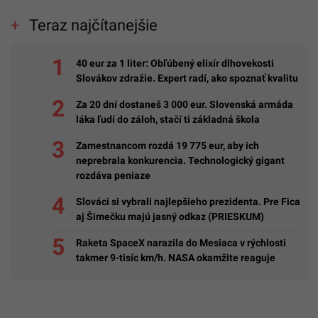
Teraz najčítanejšie
40 eur za 1 liter: Obľúbený elixír dlhovekosti
Slovákov zdražie. Expert radí, ako spoznať kvalitu
Za 20 dní dostaneš 3 000 eur. Slovenská armáda
láka ľudí do záloh, stačí ti základná škola
Zamestnancom rozdá 19 775 eur, aby ich
neprebrala konkurencia. Technologický gigant
rozdáva peniaze
Slováci si vybrali najlepšieho prezidenta. Pre Fica
aj Šimečku majú jasný odkaz (PRIESKUM)
Raketa SpaceX narazila do Mesiaca v rýchlosti
takmer 9-tisíc km/h. NASA okamžite reaguje