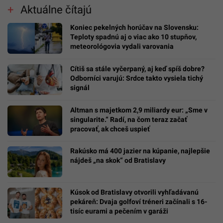
Aktuálne čítajú
Koniec pekelných horúčav na Slovensku:
Teploty spadnú aj o viac ako 10 stupňov,
meteorológovia vydali varovania
Cítiš sa stále vyčerpaný, aj keď spíš dobre?
Odborníci varujú: Srdce takto vysiela tichý
signál
Altman s majetkom 2,9 miliardy eur: „Sme v
singularite.“ Radí, na čom teraz začať
pracovať, ak chceš uspieť
Rakúsko má 400 jazier na kúpanie, najlepšie
nájdeš „na skok“ od Bratislavy
Kúsok od Bratislavy otvorili vyhľadávanú
pekáreň: Dvaja golfoví tréneri začínali s 16-
tisíc eurami a pečením v garáži