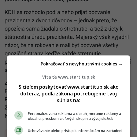
KDH sa rozhodlo podľa neho prijať pozvanie
prezidenta z dvoch dôvodov – jednak preto, že
opozícia sama žiadala o stretnutie, a tiež z úcty k
štátnosti a úradu prezidenta. Majerský však vyjadril
názor, že na rokovanie mali byť pozvané všetky
opozičné strany, keďže každé stretnutie
prispievajúce k upokojeniu situácie na Slovensku má
Pokračovať s nevyhnutnými cookies →
svoj význam.
Víta ťa www.startitup.sk
Zatiaľ čo KDH sa stretnutia zúčastnilo, lídri
S cieľom poskytovať www.startitup.sk ako
Progresívneho Slovenska a SaS pozvanie odmietli.
doteraz, podľa zákona potrebujeme tvoj
Prezident Pellegrini po rokovaní ubezpečil verejnosť,
súhlas na:
že nikto neplánuje vystúpenie Slovenska z EÚ ani
Personalizovaná reklama a obsah, meranie reklamy a
NATO.
obsahu, prieskum cieľových skupín a vývoj služieb
Uchovávanie alebo prístup k informáciám na zariadení