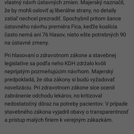
vlastný návrh ústavných zmien. Majerský naznačil,
že by mohli osloviť aj liberálne strany, no detaily
zatiaľ nechcel prezradiť. Spochybnil pritom šance
ústavného návrhu premiéra Fica, keďže koalícia
často nemá ani 76 hlasov, nieto ešte potrebných 90
na ústavné zmeny.
Pri hlasovaní o zdravotnom zákone a stavebnej
legislatíve sa podľa neho KDH zdržalo kvôli
neprijatým pozmeňujúcim návrhom. Majerský
predpokladá, že oba zákony si budú vyžadovať
novelizáciu. Pri zdravotnom zákone síce ocenil
zabránenie odchodu lekárov, no kritizoval
nedostatočný dôraz na potreby pacientov. V prípade
stavebného zákona vyjadril obavy o transparentnosť
a prístup malých firiem k verejným zákazkám.