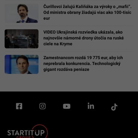
Čurillovci žalujú Kaliňáka za výroky o „mafii“.
Od ministra obrany žiadajú viac ako 100-tisíc
eur
VIDEO Ukrajinská rozviedka ukázala, ako
najnovšie námorné drony útočia na ruské
ciele na Kryme
Zamestnancom rozdá 19 775 eur, aby ich
neprebrala konkurencia. Technologický
gigant rozdáva peniaze