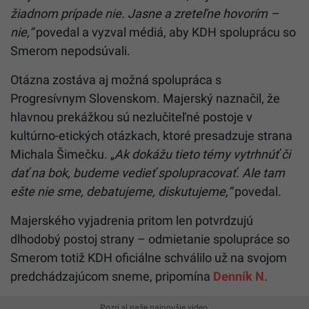
žiadnom prípade nie. Jasne a zreteľne hovorím –
nie,“
povedal a vyzval médiá, aby KDH spoluprácu so
Smerom nepodsúvali.
Otázna zostáva aj možná spolupráca s
Progresívnym Slovenskom. Majerský naznačil, že
hlavnou prekážkou sú nezlučiteľné postoje v
kultúrno-etických otázkach, ktoré presadzuje strana
Michala Šimečku. „
Ak dokážu tieto témy vytrhnúť či
dať na bok, budeme vedieť spolupracovať. Ale tam
ešte nie sme, debatujeme, diskutujeme,“
povedal.
Majerského vyjadrenia pritom len potvrdzujú
dlhodobý postoj strany – odmietanie spolupráce so
Smerom totiž KDH oficiálne schválilo už na svojom
predchádzajúcom sneme, pripomína
Denník N
.
Pozri si naše najnovšie video,