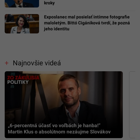
kroky
Exposlanec mal posielať intímne fotografie
maloletým. Bittó Cigániková tvrdí, že pozná
jeho identitu
Najnovšie videá
„6-percentná účasť vo voľbách je hanba!“
Martin Klus o absolútnom nezáujme Slovákov