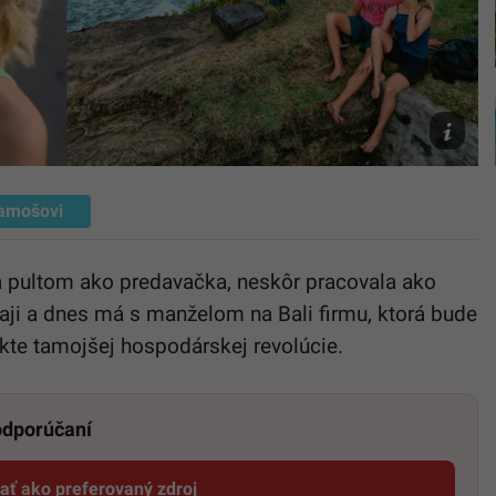
archív
Lucie
Chmelove
amošovi
a pultom ako predavačka, neskôr pracovala ako
baji a dnes má s manželom na Bali firmu, ktorá bude
ekte tamojšej hospodárskej revolúcie.
 odporúčaní
dať ako preferovaný zdroj