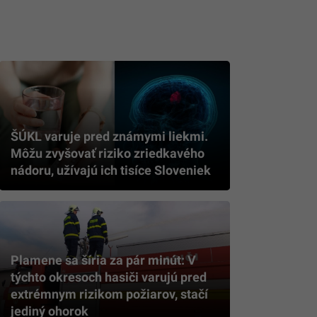
ŠÚKL varuje pred známymi liekmi.
Môžu zvyšovať riziko zriedkavého
nádoru, užívajú ich tisíce Sloveniek
Plamene sa šíria za pár minút: V
týchto okresoch hasiči varujú pred
extrémnym rizikom požiarov, stačí
jediný ohorok