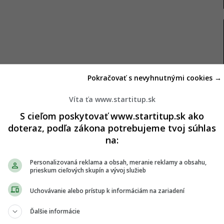
Pokračovať s nevyhnutnými cookies →
 Slovensko – Bali prostredníctvom rozhovoru, v
Víta ťa www.startitup.sk
ézskom ostrove, ktorý je svetovým fenoménom.
S cieľom poskytovať www.startitup.sk ako
doteraz, podľa zákona potrebujeme tvoj súhlas
ich cieľovou destináciou, ich plány vyzerali úplne
na:
na Bali.
Personalizovaná reklama a obsah, meranie reklamy a obsahu,
prieskum cieľových skupín a vývoj služieb
li?
Uchovávanie alebo prístup k informáciám na zariadení
raz stretli v roku 2017 na Filipínach počas
Aj napriek Tanguyovmu exotickému vzhľadu, vďaka
Ďalšie informácie