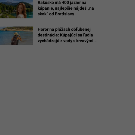
Rakúsko má 400 jazier na
kúpanie, najlepšie nájdeš „na
skok“ od Bratislavy
Horor na plážach obľúbenej
destinácie: Kúpajúci sa ľudia
j
vychádzajú z vody s krvavými
ranami