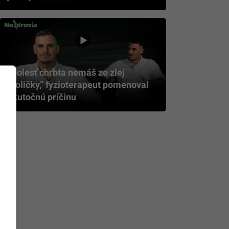
„Bolesť chrbta nemáš zo zlej
stoličky,” fyzioterapeut pomenoval
skutočnú príčinu