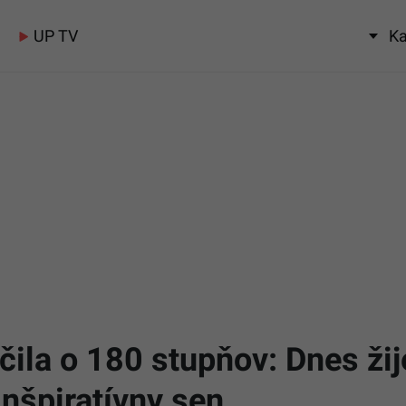
UP TV
Ka
čila o 180 stupňov: Dnes žij
inšpiratívny sen