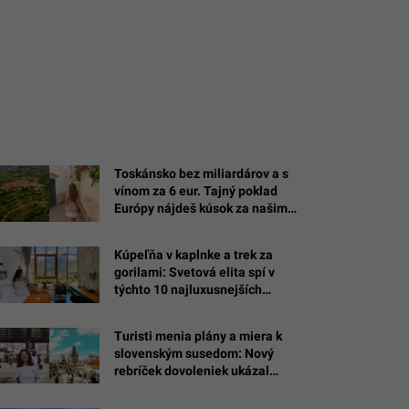
Toskánsko bez miliardárov a s
vínom za 6 eur. Tajný poklad
Európy nájdeš kúsok za našimi
hraniciami
Kúpeľňa v kaplnke a trek za
gorilami: Svetová elita spí v
týchto 10 najluxusnejších
hoteloch sveta (REBRÍČEK)
Turisti menia plány a miera k
slovenským susedom: Nový
rebríček dovoleniek ukázal
najväčšieho skokana
európskeho turizmu