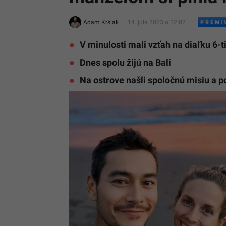
Adam Kršiak
14. júla 2023 o 12:02
V minulosti mali vzťah na diaľku 6-t
Dnes spolu žijú na Bali
Na ostrove našli spoločnú misiu a p