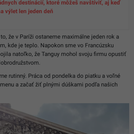
ádnych destinácií, ktoré môžeš navštíviť, aj keď
a výlet len jeden deň
o, že v Paríži ostaneme maximálne jeden rok a
m, kde je teplo. Napokon sme vo Francúzsku
okojila natoľko, že Tanguy mohol svoju firmu opustiť
dobrodružstvom.
ne rutinný. Práca od pondelka do piatku a voľné
 zmenu a začať žiť plnými dúškami podľa našich