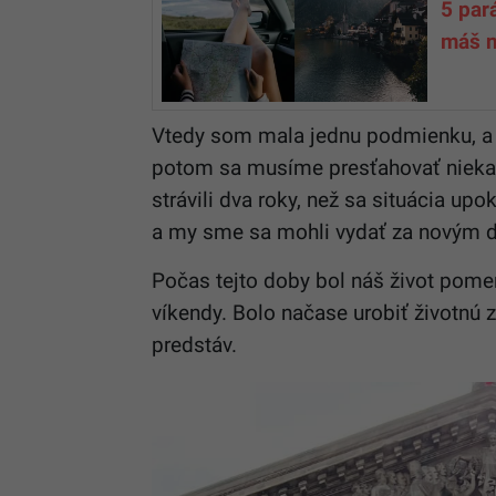
5 par
máš n
Vtedy som mala jednu podmienku, a t
potom sa musíme presťahovať nieka
strávili dva roky, než sa situácia up
a my sme sa mohli vydať za novým 
Počas tejto doby bol náš život pomer
víkendy. Bolo načase urobiť životnú
predstáv.