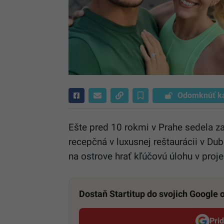
Odomknúť k
Ešte pred 10 rokmi v Prahe sedela z
recepčná v luxusnej reštaurácii v Du
na ostrove hrať kľúčovú úlohu v proj
Dostaň Startitup do svojich Google
Pri