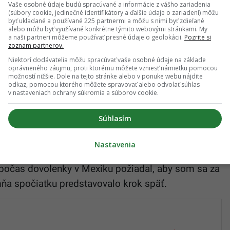
 Balijčanom alebo Filipíncom, je v skutočnosti
Vaše osobné údaje budú spracúvané a informácie z vášho zariadenia
(súbory cookie, jedinečné identifikátory a ďalšie údaje o zariadení) môžu
arme.
byť ukladané a používané 225 partnermi a môžu s nimi byť zdieľané
alebo môžu byť využívané konkrétne týmito webovými stránkami. My
a naši partneri môžeme používať presné údaje o geolokácii.
Pozrite si
ali venovali? Ako váš život vyzeral?
zoznam partnerov.
Niektorí dodávatelia môžu spracúvať vaše osobné údaje na základe
oprávneného záujmu, proti ktorému môžete vzniesť námietku pomocou
 Dubaji, kde som pracovala ako recepčná v
možností nižšie. Dole na tejto stránke alebo v ponuke webu nájdite
odkaz, pomocou ktorého môžete spravovať alebo odvolať súhlas
 bol v Paríži už dvanásty rok riaditeľom svojej firmy.
v nastaveniach ochrany súkromia a súborov cookie.
sme sa každé tri týždne vydávali na cesty, aby sme sa
Súhlasím
tagram s názvom „
Travel To Kiss Him
“, teda
Nastavenia
de som začala zdieľať naše dobrodružstvá. Po
 počas dovolenky v Mexiku požiadal, aby som sa za
mňa spočiatku predstavovalo krok späť.