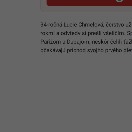
34-ročná Lucie Chmelová, čerstvo už
rokmi a odvtedy si prešli všeličím. S
Parížom a Dubajom, neskôr čelili ťa
očakávajú príchod svojho prvého die