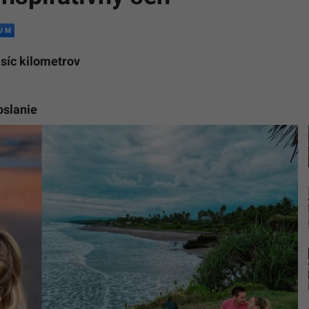
isíc kilometrov
oslanie