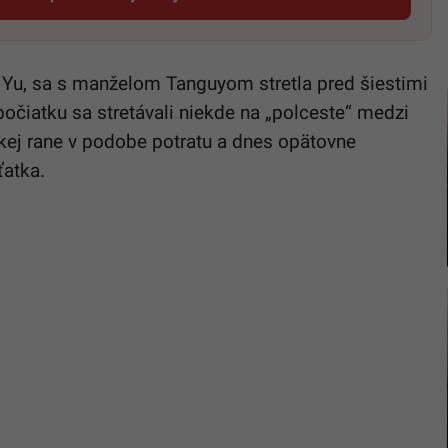
Startitup, odkaz sa otvorí v novom okne
 Yu, sa s manželom Tanguyom stretla pred šiestimi
počiatku sa stretávali niekde na „polceste“ medzi
žkej rane v podobe potratu a dnes opätovne
ťatka.