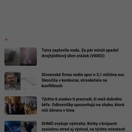
Tatry zaplavila voda. Za pár minút spadol
dvojtýždňový úhrn zrážok (VIDEO)
Slovenská firma vedie spor o 3,1 milióna eur.
Skončila v konkurze, stroskotala na
konfliktoch
Týchto 6 znakov ti prezradí, či máš dobrého
šéfa. Odborníčky upozorňujú na chybu, ktorá
ničí dôveru v tíme
SHMÚ zvyšuje výstrahy: Búrky s krúpami
zasiahnu stred aj východ, na týchto miestach