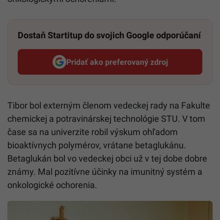
Dostaň Startitup do svojich Google odporúčaní
Pridať ako preferovaný zdroj
Startitup, odkaz sa otvorí v n
Tibor bol externým členom vedeckej rady na Fakulte
chemickej a potravinárskej technológie STU. V tom
čase sa na univerzite robil výskum ohľadom
bioaktívnych polymérov, vrátane betaglukánu.
Betaglukán bol vo vedeckej obci už v tej dobe dobre
známy. Mal pozitívne účinky na imunitný systém a
onkologické ochorenia.