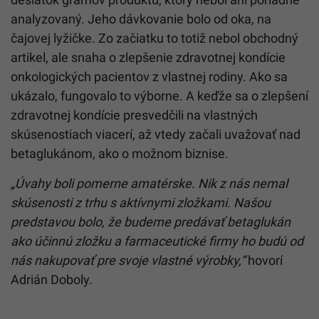
analyzovaný. Jeho dávkovanie bolo od oka, na
čajovej lyžičke. Zo začiatku to totiž nebol obchodný
artikel, ale snaha o zlepšenie zdravotnej kondície
onkologických pacientov z vlastnej rodiny. Ako sa
ukázalo, fungovalo to výborne. A keďže sa o zlepšení
zdravotnej kondície presvedčili na vlastných
skúsenostiach viacerí, až vtedy začali uvažovať nad
betaglukánom, ako o možnom biznise.
„Úvahy boli pomerne amatérske. Nik z nás nemal
skúsenosti z trhu s aktívnymi zložkami. Našou
predstavou bolo, že budeme predávať betaglukán
ako účinnú zložku a farmaceutické firmy ho budú od
nás nakupovať pre svoje vlastné výrobky,“
hovorí
Adrián Doboly.