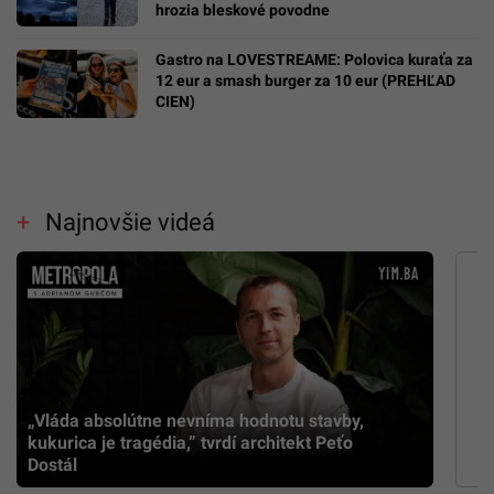
hrozia bleskové povodne
Gastro na LOVESTREAME: Polovica kuraťa za
12 eur a smash burger za 10 eur (PREHĽAD
CIEN)
Najnovšie videá
„Vláda absolútne nevníma hodnotu stavby,
kukurica je tragédia,” tvrdí architekt Peťo
Dostál