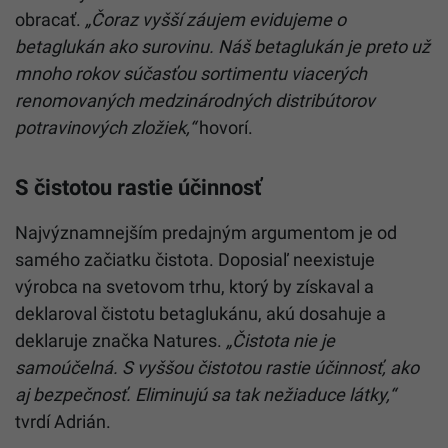
obracať.
„Čoraz vyšší záujem evidujeme o
betaglukán ako surovinu. Náš betaglukán je preto už
mnoho rokov súčasťou sortimentu viacerých
renomovaných medzinárodných distribútorov
potravinových zložiek,“
hovorí.
S čistotou rastie účinnosť
Najvýznamnejším predajným argumentom je od
samého začiatku čistota. Doposiaľ neexistuje
výrobca na svetovom trhu, ktorý by získaval a
deklaroval čistotu betaglukánu, akú dosahuje a
deklaruje značka Natures.
„Čistota nie je
samoúčelná. S vyššou čistotou rastie účinnosť, ako
aj bezpečnosť. Eliminujú sa tak nežiaduce látky,“
tvrdí Adrián.