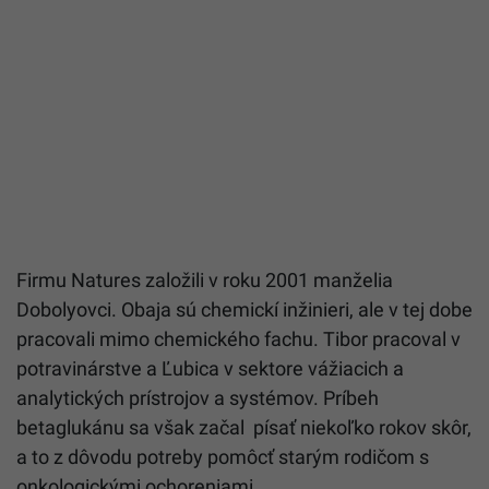
Firmu Natures založili v roku 2001 manželia
Dobolyovci. Obaja sú chemickí inžinieri, ale v tej dobe
pracovali mimo chemického fachu. Tibor pracoval v
potravinárstve a Ľubica v sektore vážiacich a
analytických prístrojov a systémov. Príbeh
betaglukánu sa však začal písať niekoľko rokov skôr,
a to z dôvodu potreby pomôcť starým rodičom s
onkologickými ochoreniami.