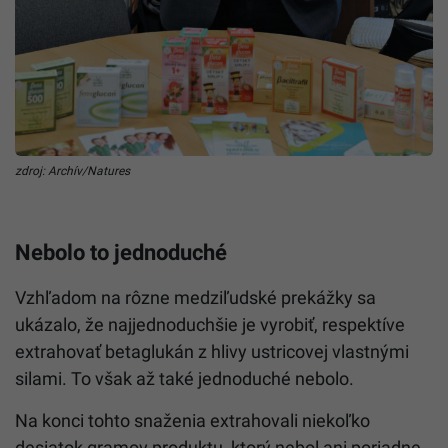
zdroj: Archív/Natures
Nebolo to jednoduché
Vzhľadom na rôzne medziľudské prekážky sa
ukázalo, že najjednoduchšie je vyrobiť, respektíve
extrahovať betaglukán z hlivy ustricovej vlastnými
silami. To však až také jednoduché nebolo.
Na konci tohto snaženia extrahovali niekoľko
desiatok gramov produktu, ktorý nebol ani poriadne