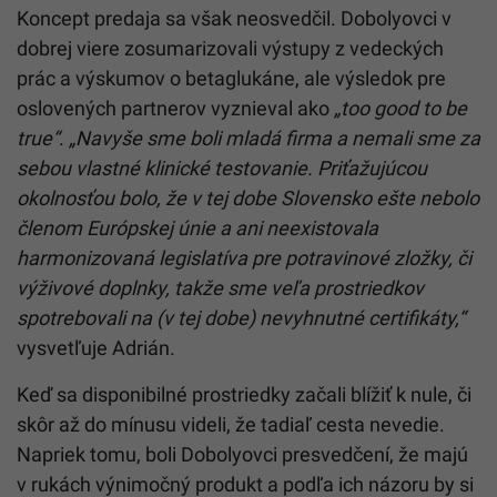
Koncept predaja sa však neosvedčil. Dobolyovci v
dobrej viere zosumarizovali výstupy z vedeckých
prác a výskumov o betaglukáne, ale výsledok pre
oslovených partnerov vyznieval ako
„too good to be
true“
.
„Navyše sme boli mladá firma a nemali sme za
sebou vlastné klinické testovanie. Priťažujúcou
okolnosťou bolo, že v tej dobe Slovensko ešte nebolo
členom Európskej únie a ani neexistovala
harmonizovaná legislatíva pre potravinové zložky, či
výživové doplnky, takže sme veľa prostriedkov
spotrebovali na (v tej dobe) nevyhnutné certifikáty,“
vysvetľuje Adrián.
Keď sa disponibilné prostriedky začali blížiť k nule, či
skôr až do mínusu videli, že tadiaľ cesta nevedie.
Napriek tomu, boli Dobolyovci presvedčení, že majú
v rukách výnimočný produkt a podľa ich názoru by si