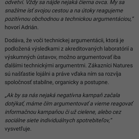
odvetví. Vždy sa nájde nejaká čierna ovca. My sa
snažíme ísť svojou cestou a na útoky reagujeme
pozitívnou obchodnou a technickou argumentáciou,“
hovorí Adrián.
Dodáva, že voči technickej argumentácii, ktorá je
podložená výsledkami z akreditovaných laboratórií a
výskumných ústavov, možno argumentovať iba
ďalšími technickými argumentmi. Zákazníci Natures
sú našťastie lojálni a práve vďaka ním sa rozvíja
spoločnosť stabilne, organicky a postupne.
„Ak by sa nás nejaká negatívna kampaň začala
dotýkať, máme čím argumentovať a vieme reagovať
informačnou kampaňou či už cielene, alebo cez
sociálne siete individuálnych spotrebiteľov,“
vysvetľuje.