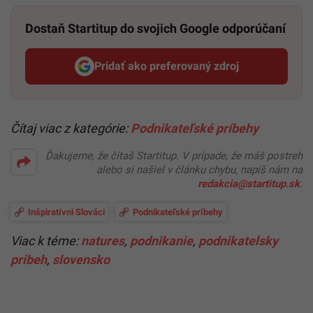
Dostaň Startitup do svojich Google odporúčaní
Pridať ako preferovaný zdroj
Startitup, odkaz sa otvorí v n
Čítaj viac z kategórie:
Podnikateľské príbehy
Ďakujeme, že čítaš Startitup. V prípade, že máš postreh
alebo si našiel v článku chybu, napíš nám na
redakcia@startitup.sk
.
Inšpiratívni Slováci
Podnikateľské príbehy
Viac k téme:
natures
,
podnikanie
,
podnikatelsky
pribeh
,
slovensko