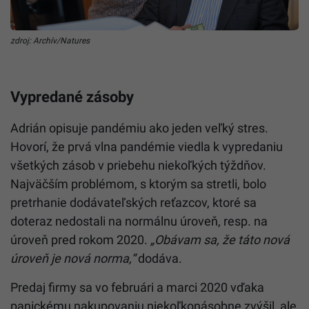
zdroj: Archív/Natures
Vypredané zásoby
Adrián opisuje pandémiu ako jeden veľký stres.
Hovorí, že prvá vlna pandémie viedla k vypredaniu
všetkých zásob v priebehu niekoľkých týždňov.
Najväčším problémom, s ktorým sa stretli, bolo
pretrhanie dodávateľských reťazcov, ktoré sa
doteraz nedostali na normálnu úroveň, resp. na
úroveň pred rokom 2020.
„Obávam sa, že táto nová
úroveň je nová norma,“
dodáva.
Predaj firmy sa vo februári a marci 2020 vďaka
panickému nakupovaniu niekoľkonásobne zvýšil, ale