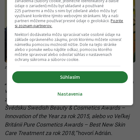
zariadenia (súbory cookie, jedinečné identifikátory a ďalšie
údaje o zariadení) môžu byť ukladané a používané
225 partnermi a môžu s nimi byť zdieľané alebo môžu byť
využívané konkrétne týmito webovými stránkami. My a naši
partneri môžeme používať presné údaje o geolokácii.
Pozrite
si zoznam partnerov.
Niektorí dodávatelia môžu spracúvať vaše osobné údaje na
základe oprávneného záujmu, proti ktorému môžete vzniesť
námietku pomocou možností nižšie. Dole na tejto stránke
alebo v ponuke webu nájdite odkaz, pomocou ktorého
môžete spravovať alebo odvolať súhlas v nastaveniach
ochrany súkromia a súborov cookie.
zdroj: Archív/Natures
Súhlasím
„Viaceré výrobky, ktoré na kľúč vyrábame pre našich
veľkoobchodných partnerov pod ich privátnymi
Nastavenia
značkami získali prestížne ocenenia. Napríklad vo
Švédsku Swedish Beauty & Cosmetics Awards –
Innovation of the Year za rok 2015, alebo vo Veľkej
Británii Pure Cosmetics Awards – Best New Skin
Care Treatment za rok 2018,“
hovorí Adrián.