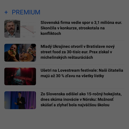
PREMIUM
Slovenská firma vedie spor o 3,1 milióna eur.
Skončila v konkurze, stroskotala na
konfliktoch
Mladý Ukrajinec otvoril v Bratislave nový
street food za 30-tisíc eur. Prax získal v
michelinských reštauráciách
Ušetri na Lovestream festivale: Naši čitatelia
majú až 30 % zľavu na všetky lístky
Zo Slovenska odišiel ako 15-ročný hokejista,
dnes skúma inovácie v Nórsku: Možnosť
skúšať a zlyhať bola najväčšou školou