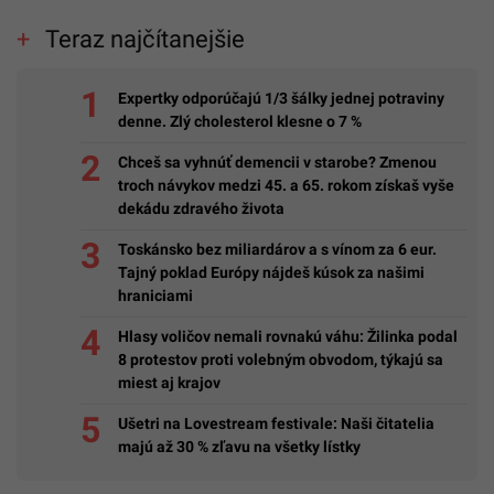
Teraz najčítanejšie
Expertky odporúčajú 1/3 šálky jednej potraviny
denne. Zlý cholesterol klesne o 7 %
Chceš sa vyhnúť demencii v starobe? Zmenou
troch návykov medzi 45. a 65. rokom získaš vyše
dekádu zdravého života
Toskánsko bez miliardárov a s vínom za 6 eur.
Tajný poklad Európy nájdeš kúsok za našimi
hraniciami
Hlasy voličov nemali rovnakú váhu: Žilinka podal
8 protestov proti volebným obvodom, týkajú sa
miest aj krajov
Ušetri na Lovestream festivale: Naši čitatelia
majú až 30 % zľavu na všetky lístky