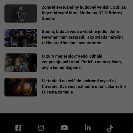
Zomrel svetoznámy hudobný velikán. Stál za
legendárnymi hitmi Madonny, U2 či Brintey
Spears
Sauna, ľadová voda a vlastné jedlo: John
Newman nám prezradil, ako zvláda náročný
režim pred šou na Lovestreame
O 28 % menej slov: Vedci odhalili
znepokojujúci trend. Potichu mení spôsob,
akým komunikujeme
Lietanie ti na celé dni ochromí myseľ aj
trávenie. Dve veci rozhodnú o tom, ako veľmi
ťa cesta zomelie