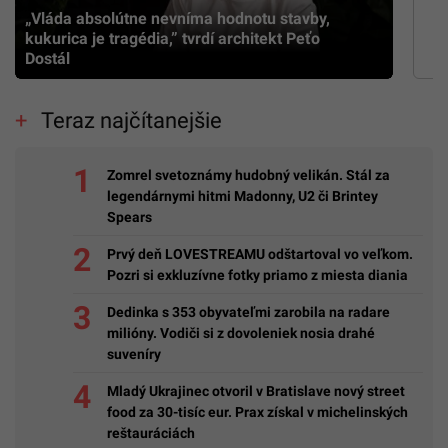
„Vláda absolútne nevníma hodnotu stavby,
kukurica je tragédia,” tvrdí architekt Peťo
Dostál
Teraz najčítanejšie
Zomrel svetoznámy hudobný velikán. Stál za
legendárnymi hitmi Madonny, U2 či Brintey
Spears
Prvý deň LOVESTREAMU odštartoval vo veľkom.
Pozri si exkluzívne fotky priamo z miesta diania
Dedinka s 353 obyvateľmi zarobila na radare
milióny. Vodiči si z dovoleniek nosia drahé
suveníry
Mladý Ukrajinec otvoril v Bratislave nový street
food za 30-tisíc eur. Prax získal v michelinských
reštauráciách