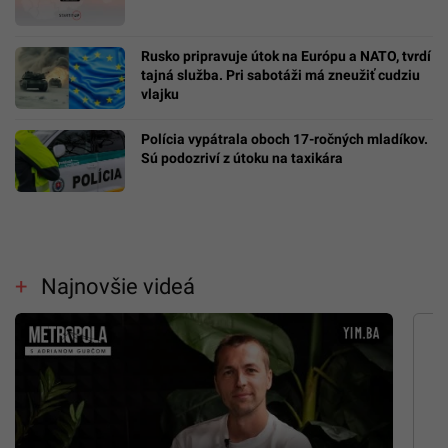
Rusko pripravuje útok na Európu a NATO, tvrdí
tajná služba. Pri sabotáži má zneužiť cudziu
vlajku
Polícia vypátrala oboch 17-ročných mladíkov.
Sú podozriví z útoku na taxikára
Najnovšie videá