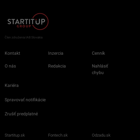
Člen združenia IAB Slovakia
Kontakt
Inzercia
Cenník
O nás
Redakcia
Nahlásiť
chybu
Kariéra
Spravovať notifikácie
Zrušiť predplatné
Startitup.sk
Fontech.sk
Odzadu.sk