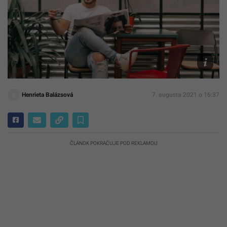
Unsplash
Pantazis
Henrieta Balázsová
7. augusta 2021 o 16:37
ČLÁNOK POKRAČUJE POD REKLAMOU