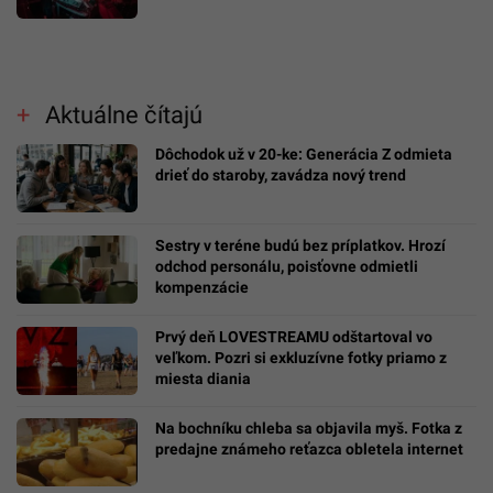
Aktuálne čítajú
Dôchodok už v 20-ke: Generácia Z odmieta
drieť do staroby, zavádza nový trend
Sestry v teréne budú bez príplatkov. Hrozí
odchod personálu, poisťovne odmietli
kompenzácie
Prvý deň LOVESTREAMU odštartoval vo
veľkom. Pozri si exkluzívne fotky priamo z
miesta diania
Na bochníku chleba sa objavila myš. Fotka z
predajne známeho reťazca obletela internet