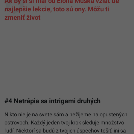
Ak by si si mal od Elona Muska vziať tie
najlepšie lekcie, toto sú ony. Môžu ti
zmeniť život
#4 Netrápia sa intrigami druhých
Nikto nie je na svete sám a nežijeme na opustených
ostrovoch. Každý jeden tvoj krok sleduje množstvo
ľudí. Niektorí sa budú z tvojich úspechov tešiť, iní sa