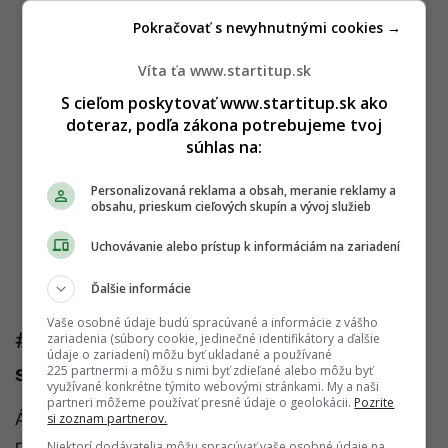
Pokračovať s nevyhnutnými cookies →
Víta ťa www.startitup.sk
S cieľom poskytovať www.startitup.sk ako
doteraz, podľa zákona potrebujeme tvoj
súhlas na:
Personalizovaná reklama a obsah, meranie reklamy a
obsahu, prieskum cieľových skupín a vývoj služieb
Uchovávanie alebo prístup k informáciám na zariadení
Ďalšie informácie
Vaše osobné údaje budú spracúvané a informácie z vášho
#9 Nepovažujú peniaze za hlavný zdroj
zariadenia (súbory cookie, jedinečné identifikátory a ďalšie
údaje o zariadení) môžu byť ukladané a používané
svojho šťastia
225 partnermi a môžu s nimi byť zdieľané alebo môžu byť
využívané konkrétne týmito webovými stránkami. My a naši
partneri môžeme používať presné údaje o geolokácii.
Pozrite
Áno, peniaze sú skvelé. Dávajú slobodu a dávajú
si zoznam partnerov.
nám priestor plniť si svoje materiálne sny. Šťastní
Niektorí dodávatelia môžu spracúvať vaše osobné údaje na