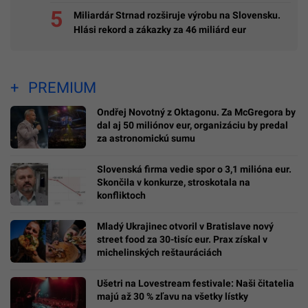
Miliardár Strnad rozširuje výrobu na Slovensku.
Hlási rekord a zákazky za 46 miliárd eur
PREMIUM
Ondřej Novotný z Oktagonu. Za McGregora by
dal aj 50 miliónov eur, organizáciu by predal
za astronomickú sumu
Slovenská firma vedie spor o 3,1 milióna eur.
Skončila v konkurze, stroskotala na
konfliktoch
Mladý Ukrajinec otvoril v Bratislave nový
street food za 30-tisíc eur. Prax získal v
michelinských reštauráciách
Ušetri na Lovestream festivale: Naši čitatelia
majú až 30 % zľavu na všetky lístky