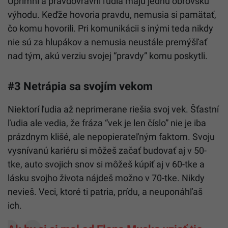
Úprimní a pravdovravní ľudia majú jednu obrovskú
výhodu. Keďže hovoria pravdu, nemusia si pamätať,
čo komu hovorili. Pri komunikácii s inými teda nikdy
nie sú za hlupákov a nemusia neustále premýšľať
nad tým, akú verziu svojej “pravdy” komu poskytli.
#3 Netrápia sa svojím vekom
Niektorí ľudia až neprimerane riešia svoj vek. Šťastní
ľudia ale vedia, že fráza “vek je len číslo” nie je iba
prázdnym klišé, ale nepopierateľným faktom. Svoju
vysnívanú kariéru si môžeš začať budovať aj v 50-
tke, auto svojich snov si môžeš kúpiť aj v 60-tke a
lásku svojho života nájdeš možno v 70-tke. Nikdy
nevieš. Veci, ktoré ti patria, prídu, a neuponáhľaš
ich.