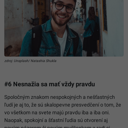
zdroj: Unsplash/ Natashia Shukla
#6 Nesnažia sa mať vždy pravdu
Spoločným znakom nespokojných a nešťastných
ľudí je aj to, že sú skalopevne presvedčení o tom, že
vo všetkom na svete majú pravdu iba a iba oni.
Naopak, spokojní a šťastní ľudia sú otvorení aj
novým názorom či novým myšlienkam a radi si