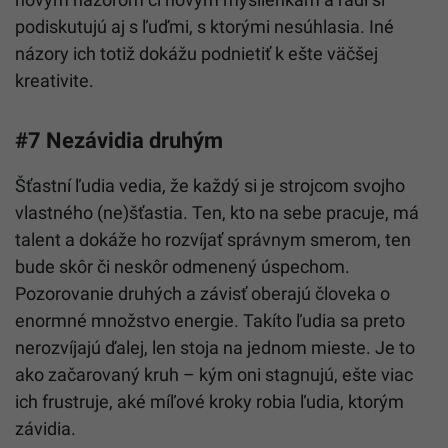
podiskutujú aj s ľuďmi, s ktorými nesúhlasia. Iné
názory ich totiž dokážu podnietiť k ešte väčšej
kreativite.
#7 Nezávidia druhým
Šťastní ľudia vedia, že každý si je strojcom svojho
vlastného (ne)šťastia. Ten, kto na sebe pracuje, má
talent a dokáže ho rozvíjať správnym smerom, ten
bude skôr či neskôr odmenený úspechom.
Pozorovanie druhých a závisť oberajú človeka o
enormné množstvo energie. Takíto ľudia sa preto
nerozvíjajú ďalej, len stoja na jednom mieste. Je to
ako začarovaný kruh – kým oni stagnujú, ešte viac
ich frustruje, aké míľové kroky robia ľudia, ktorým
závidia.