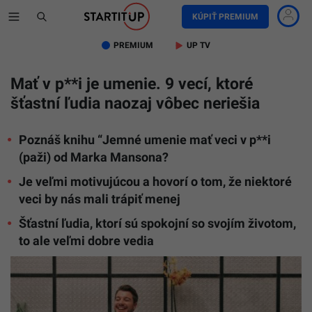
KÚPIŤ PREMIUM
PREMIUM
UP TV
Mať v p**i je umenie. 9 vecí, ktoré
šťastní ľudia naozaj vôbec neriešia
Poznáš knihu “Jemné umenie mať veci v p**i
(paži) od Marka Mansona?
Je veľmi motivujúcou a hovorí o tom, že niektoré
veci by nás mali trápiť menej
Šťastní ľudia, ktorí sú spokojní so svojím životom,
to ale veľmi dobre vedia