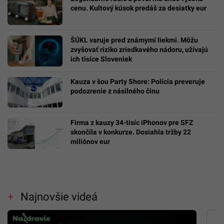
cenu. Kultový kúsok predáš za desiatky eur
ŠÚKL varuje pred známymi liekmi. Môžu
zvyšovať riziko zriedkavého nádoru, užívajú
ich tisíce Sloveniek
Kauza v šou Party Shore: Polícia preveruje
podozrenie z násilného činu
Firma z kauzy 34-tisíc iPhonov pre SFZ
skončila v konkurze. Dosiahla tržby 22
miliónov eur
Najnovšie videá