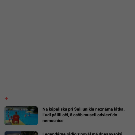
Na kúpalisku pri Šali unikla neznáma látka.
Ľudí pálili oči, 8 osôb museli odviezť do
nemocnice
Legendárne rádio z povál má dnes vysokú