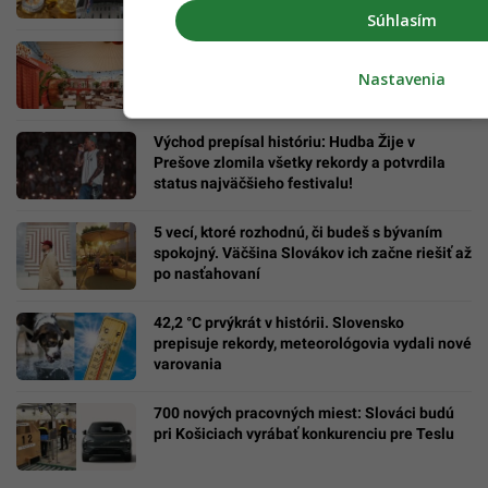
Súhlasím
Kúsok Talianska len hodinu od Bratislavy. Vo
Viedni opäť ožíva Aperol Spritz Piazza
Nastavenia
Východ prepísal históriu: Hudba Žije v
Prešove zlomila všetky rekordy a potvrdila
status najväčšieho festivalu!
5 vecí, ktoré rozhodnú, či budeš s bývaním
spokojný. Väčšina Slovákov ich začne riešiť až
po nasťahovaní
42,2 °C prvýkrát v histórii. Slovensko
prepisuje rekordy, meteorológovia vydali nové
varovania
700 nových pracovných miest: Slováci budú
pri Košiciach vyrábať konkurenciu pre Teslu