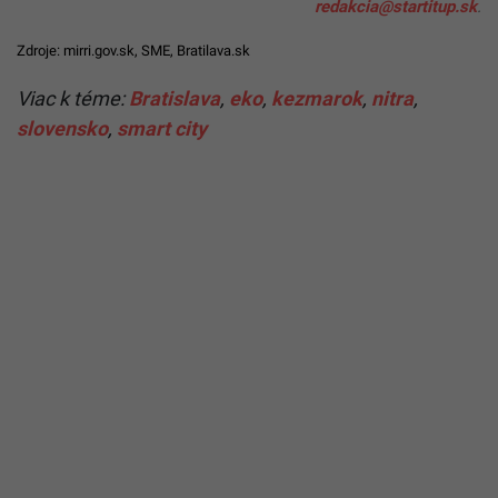
redakcia@startitup.sk
.
Zdroje:
mirri.gov.sk
,
SME
,
Bratilava.sk
Viac k téme:
Bratislava
,
eko
,
kezmarok
,
nitra
,
slovensko
,
smart city