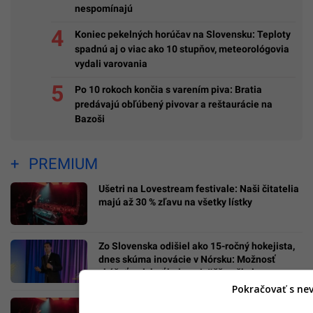
nespomínajú
Koniec pekelných horúčav na Slovensku: Teploty
spadnú aj o viac ako 10 stupňov, meteorológovia
vydali varovania
Po 10 rokoch končia s varením piva: Bratia
predávajú obľúbený pivovar a reštaurácie na
Bazoši
PREMIUM
Ušetri na Lovestream festivale: Naši čitatelia
majú až 30 % zľavu na všetky lístky
Zo Slovenska odišiel ako 15-ročný hokejista,
dnes skúma inovácie v Nórsku: Možnosť
skúšať a zlyhať bola najväčšou školou
Pokračovať s ne
Lovestream už nie je len o hudbe. Prináša