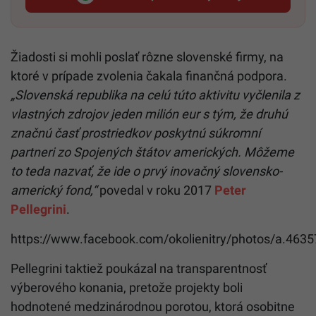
Startitup, odkaz sa otvorí v n
Žiadosti si mohli poslať rôzne slovenské firmy, na
ktoré v prípade zvolenia čakala finančná podpora.
„Slovenská republika na celú túto aktivitu vyčlenila z
vlastných zdrojov jeden milión eur s tým, že druhú
značnú časť prostriedkov poskytnú súkromní
partneri zo Spojených štátov amerických. Môžeme
to teda nazvať, že ide o prvý inovačný slovensko-
americký fond,“
povedal v roku 2017
Peter
Pellegrini
.
https://www.facebook.com/okolienitry/photos/a.4
Pellegrini taktiež poukázal na transparentnosť
výberového konania, pretože projekty boli
hodnotené medzinárodnou porotou, ktorá osobitne