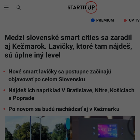
PREMIUM
UP TV
Medzi slovenské smart cities sa zaradil
aj Kežmarok. Lavičky, ktoré tam nájdeš,
sú úplne iný level
Nové smart lavičky sa postupne začínajú
objavovať po celom Slovensku
Nájdeš ich napríklad V Bratislave, Nitre, Košiciach
a Poprade
Po novom sa budú nachádzať aj v Kežmarku