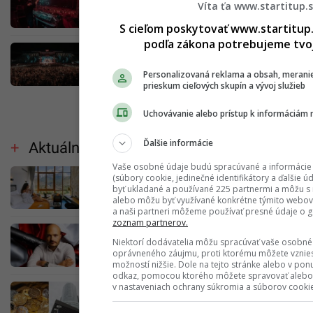
zóny, kde si oddýchneš, doplníš energiu a na
Víta ťa www.startitup.
chvíľu „vypneš“
S cieľom poskytovať www.startitup.
podľa zákona potrebujeme tvoj
Získaj na Lovestream festivale kávu, masáž či
tetovanie úplne zadarmo
Personalizovaná reklama a obsah, merani
prieskum cieľových skupín a vývoj služieb
Uchovávanie alebo prístup k informáciám 
Ďalšie informácie
Aktuálne čítajú
Vaše osobné údaje budú spracúvané a informácie 
Kúpeľňa v kaplnke a trek za gorilami: Svetová
(súbory cookie, jedinečné identifikátory a ďalšie ú
elita spí v týchto 10 najluxusnejších hoteloch
byť ukladané a používané 225 partnermi a môžu s 
sveta (REBRÍČEK)
alebo môžu byť využívané konkrétne týmito webov
a naši partneri môžeme používať presné údaje o g
zoznam partnerov.
Miliardár Strnad: Kúpil podiel vo firme za 83
Niektorí dodávatelia môžu spracúvať vaše osobné
miliónov eur. „Charakter moderných
oprávneného záujmu, proti ktorému môžete vzni
konfliktov sa mení.“
možností nižšie. Dole na tejto stránke alebo v po
odkaz, pomocou ktorého môžete spravovať alebo 
v nastaveniach ochrany súkromia a súborov cooki
Investuješ do kryptomien? NBS varuje pred
spoločnosťami podnikajúcimi bez licencie