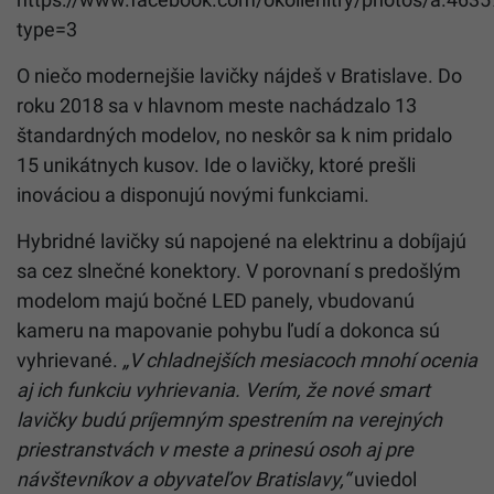
type=3
O niečo modernejšie lavičky nájdeš v Bratislave. Do
roku 2018 sa v hlavnom meste nachádzalo 13
štandardných modelov, no neskôr sa k nim pridalo
15 unikátnych kusov. Ide o lavičky, ktoré prešli
inováciou a disponujú novými funkciami.
Hybridné lavičky sú napojené na elektrinu a dobíjajú
sa cez slnečné konektory. V porovnaní s predošlým
modelom majú bočné LED panely, vbudovanú
kameru na mapovanie pohybu ľudí a dokonca sú
vyhrievané.
„V chladnejších mesiacoch mnohí ocenia
aj ich funkciu vyhrievania. Verím, že nové smart
lavičky budú príjemným spestrením na verejných
priestranstvách v meste a prinesú osoh aj pre
návštevníkov a obyvateľov Bratislavy,“
uviedol