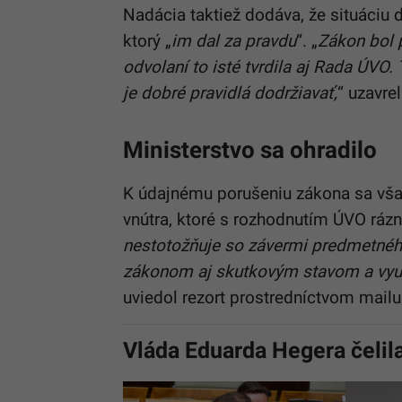
Nadácia taktiež dodáva, že situáciu ď
ktorý „
im dal za pravdu
“. „
Zákon bol 
odvolaní to isté tvrdila aj Rada ÚVO.
je dobré pravidlá dodržiavať,
“ uzavre
Ministerstvo sa ohradilo
K údajnému porušeniu zákona sa vša
vnútra, ktoré s rozhodnutím ÚVO rázn
nestotožňuje so závermi predmetnéh
zákonom aj skutkovým stavom a využi
uviedol rezort prostredníctvom mailu
Vláda Eduarda Hegera čeli