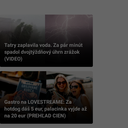
Tatry zaplavila voda. Za pár minút
spadol dvojtýždňový úhrn zrážok
(VIDEO)
Gastro na LOVESTREAME: Za
hotdog dáš 5 eur, palacinka vyjde až
na 20 eur (PREHĽAD CIEN)