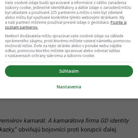
Vaše osobné údaje budú spracúvané a informácie z vášho zariadenia
(súbory cookie, jedinečné identifikátory a ďalšie údaje o zariadení) môžu
byť ukladané a používané 225 partnermi a môžu s nimi byť zdieľané
alebo môžu byť využívané konkrétne týmito webovými stránkami. My
a naši partneri môžeme používať presné údaje o geolokácii.
Pozrite si
zoznam partnerov.
Niektorí dodávatelia môžu spracúvať vaše osobné údaje na základe
oprávneného záujmu, proti ktorému môžete vzniesť námietku pomocou
možností nižšie. Dole na tejto stránke alebo v ponuke webu nájdite
odkaz, pomocou ktorého môžete spravovať alebo odvolať súhlas
v nastaveniach ochrany súkromia a súborov cookie.
Súhlasím
Nastavenia
premiérov kamarát. A kamarátova firma GD identity
kazky,
“ obviňujú bojovníci proti korupcii ďalej.