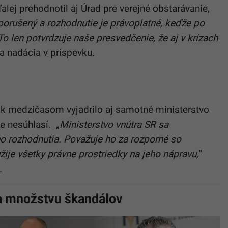
alej prehodnotil aj
Úrad pre verejné obstarávanie
,
porušený a rozhodnutie je právoplatné, keďže po
 To len potvrdzuje naše presvedčenie, že aj v krízach
la nadácia v príspevku.
k medzičasom vyjadrilo aj samotné ministerstvo
e nesúhlasí. „
Ministerstvo vnútra SR sa
o rozhodnutia. Považuje ho za rozporné so
je všetky právne prostriedky na jeho nápravu,
“
.
la množstvu škandálov