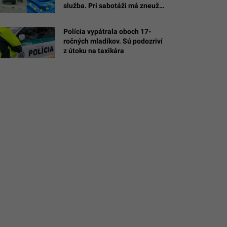
služba. Pri sabotáži má zneužiť
v
man
cudziu vlajku
Polícia vypátrala oboch 17-
ročných mladíkov. Sú podozriví
n
z útoku na taxikára