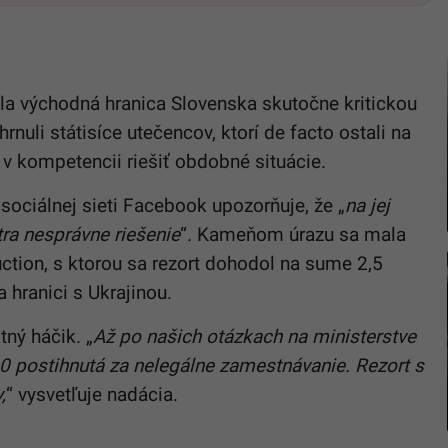
ala východná hranica Slovenska skutočne kritickou
rnuli státisíce utečencov, ktorí de facto ostali na
 v kompetencii riešiť obdobné situácie.
ociálnej sieti Facebook upozorňuje, že „
n
a jej
tra nesprávne riešenie
“. Kameňom úrazu sa mala
ction
, s ktorou sa rezort dohodol na sume 2,5
 hranici s Ukrajinou.
ný háčik. „
A
ž po našich otázkach na ministerstve
020 postihnutá za nelegálne zamestnávanie. Rezort s
,
“ vysvetľuje nadácia.