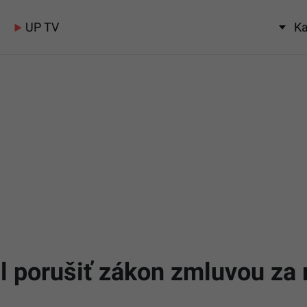
UP TV
Ka
 porušiť zákon zmluvou za m