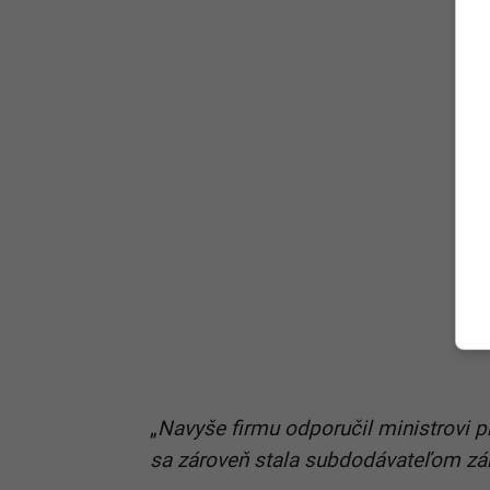
„
Navyše firmu odporučil ministrovi 
sa zároveň stala subdodávateľom zá