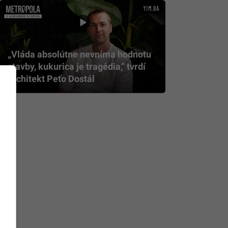
„Vláda absolútne nevníma hodnotu
stavby, kukurica je tragédia,” tvrdí
architekt Peťo Dostál