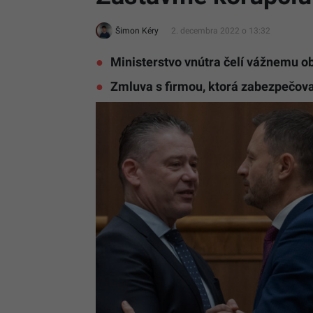
Šimon Kéry
2. decembra 2022 o 13:32
Ministerstvo vnútra čelí vážnemu o
Zmluva s firmou, ktorá zabezpečov