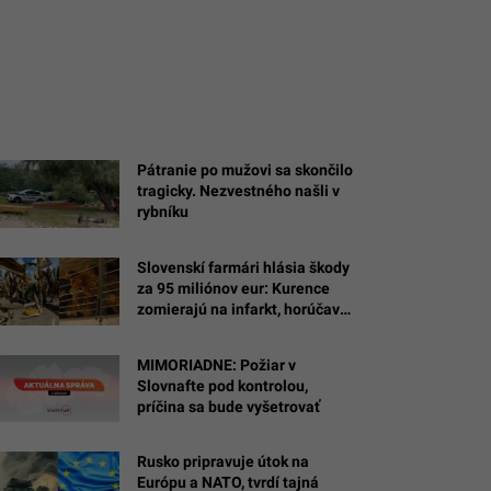
Pátranie po mužovi sa skončilo
tragicky. Nezvestného našli v
rybníku
Slovenskí farmári hlásia škody
za 95 miliónov eur: Kurence
zomierajú na infarkt, horúčavy
spaľujú polia
MIMORIADNE: Požiar v
Slovnafte pod kontrolou,
príčina sa bude vyšetrovať
ových
Rusko pripravuje útok na
Európu a NATO, tvrdí tajná
ých