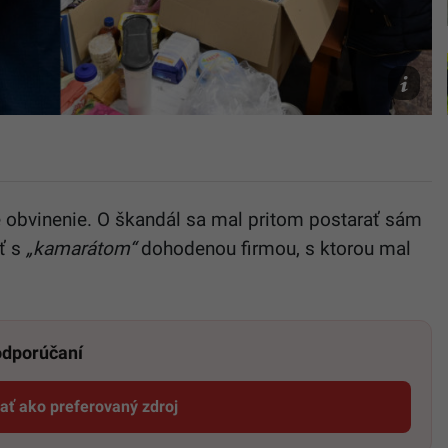
utečenco
TASR/Ro
Hanc,
Martin
Bauman
e obvinenie. O škandál sa mal pritom postarať sám
ať s
„kamarátom“
dohodenou firmou, s ktorou mal
 odporúčaní
dať ako preferovaný zdroj
Startitup, odkaz sa otvorí v novom okne