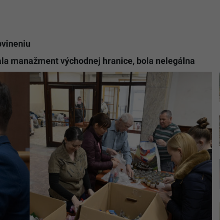
bvineniu
ala manažment východnej hranice, bola nelegálna
Minister
vnútra
Roman
Mikulec
a
balenie
potravin
balíčkov
pre
ukrajinsk