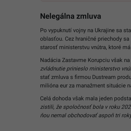
Nelegálna zmluva
Po vypuknutí vojny na Ukrajine sa st
oblasťou. Cez hraničné priechody sa h
starosť ministerstvu vnútra, ktoré má
Nadácia Zastavme Korupciu však na s
zvládnutie prinieslo ministerstvo vnú
stať zmluva s firmou
Dustream produ
milióna eur za manažment situácie na
Celá dohoda však mala jeden podstat
zistili, že spoločnosť bola v roku 2
ňou nemal obchodovať aspoň tri roky