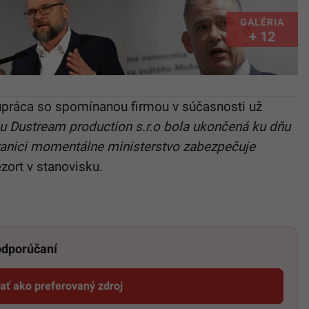
GALÉRIA
+ 12
lupráca so spomínanou firmou v súčasnosti už
 Dustream production s.r.o bola ukončená ku dňu
ranici momentálne ministerstvo zabezpečuje
zort v stanovisku.
 odporúčaní
dať ako preferovaný zdroj
Startitup, odkaz sa otvorí v novom okne