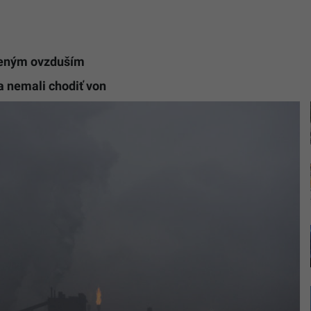
teným ovzduším
a nemali chodiť von