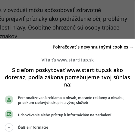
ok v ovzduší môžu spôsobovať zdravotné
u prejaviť príznaky ako podráždenie očí, problémy
olesti hlavy. Osobitne ohrozené sú osoby trpiace
íznakov.
Pokračovať s nevyhnutnými cookies →
Víta ťa www.startitup.sk
S cieľom poskytovať www.startitup.sk ako
 na častice PM10 patria starí ľudia, osoby s
doteraz, podľa zákona potrebujeme tvoj súhlas
j sústavy, alergici a astmatici, veľmi malé deti a
na:
e tieto skupiny platí odporúčanie zostať v interiéri,
ť vetranie.
Personalizovaná reklama a obsah, meranie reklamy a obsahu,
prieskum cieľových skupín a vývoj služieb
kročenie kritickej hranice koncentrácie PM10
Uchovávanie alebo prístup k informáciám na zariadení
hol 100 mikrogramov na meter kubický. Podľa
Ďalšie informácie
 vysoké minimálne počas nasledujúcich 24 hodín.