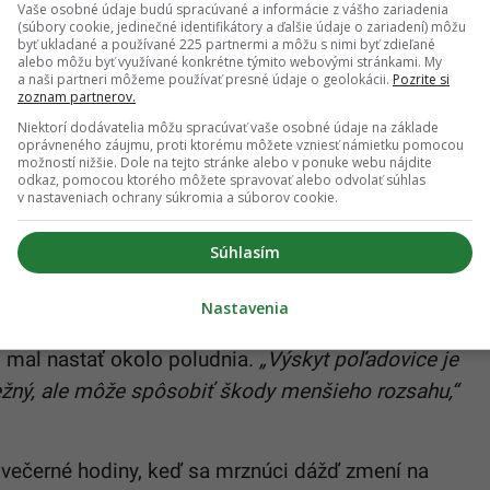
Vaše osobné údaje budú spracúvané a informácie z vášho zariadenia
y, keď hodnoty znečisťujúcich látok klesnú pod
(súbory cookie, jedinečné identifikátory a ďalšie údaje o zariadení) môžu
byť ukladané a používané 225 partnermi a môžu s nimi byť zdieľané
n a predpovede nebudú naznačovať ich opätovný
alebo môžu byť využívané konkrétne týmito webovými stránkami. My
a naši partneri môžeme používať presné údaje o geolokácii.
Pozrite si
 o zlepšení situácie informovať.
zoznam partnerov.
Niektorí dodávatelia môžu spracúvať vaše osobné údaje na základe
oprávneného záujmu, proti ktorému môžete vzniesť námietku pomocou
i dážď
možností nižšie. Dole na tejto stránke alebo v ponuke webu nájdite
odkaz, pomocou ktorého môžete spravovať alebo odvolať súhlas
v nastaveniach ochrany súkromia a súborov cookie.
dne rizikovým počasím, ktoré dnes
zasiahlo
obiť vážne problémy najmä v doprave. Výstraha
Súhlasím
Nastavenia
 a východnom Slovensku, kde sa očakáva
l mal nastať okolo poludnia.
„Výskyt poľadovice je
žný, ale môže spôsobiť škody menšieho rozsahu,“
 večerné hodiny, keď sa mrznúci dážď zmení na