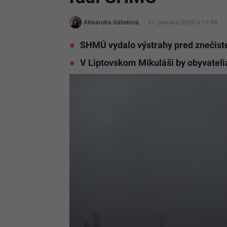
Alexandra Gábelová
21. januára 2025 o 16:54
SHMÚ vydalo výstrahy pred znečis
V Liptovskom Mikuláši by obyvateli