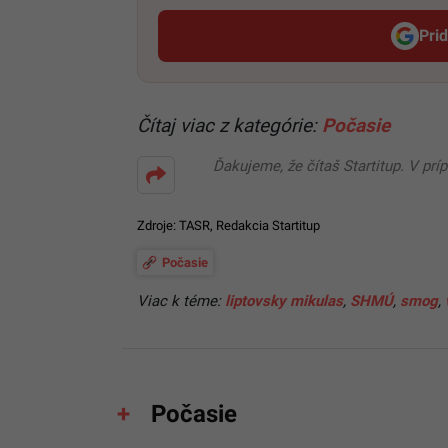
Pri
Čítaj viac z kategórie:
Počasie
Ďakujeme, že čítaš Startitup. V prí
Zdroje: TASR,
Redakcia Startitup
Počasie
Viac k téme:
liptovsky mikulas
,
SHMÚ
,
smog
,
Počasie