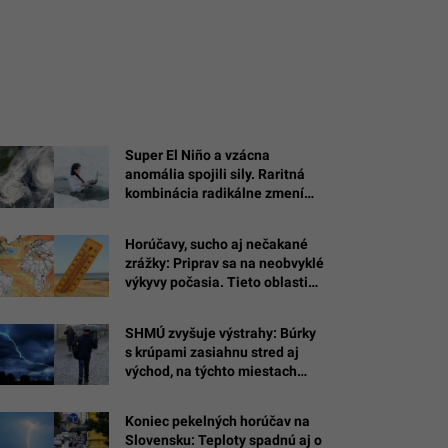
Super El Niño a vzácna
anomália spojili sily. Raritná
kombinácia radikálne zmení
zimu 2026/2027
Horúčavy, sucho aj nečakané
zrážky: Priprav sa na neobvyklé
výkyvy počasia. Tieto oblasti
silné El Niño zasiahne najviac
SHMÚ zvyšuje výstrahy: Búrky
s krúpami zasiahnu stred aj
východ, na týchto miestach
hrozia bleskové povodne
Koniec pekelných horúčav na
Slovensku: Teploty spadnú aj o