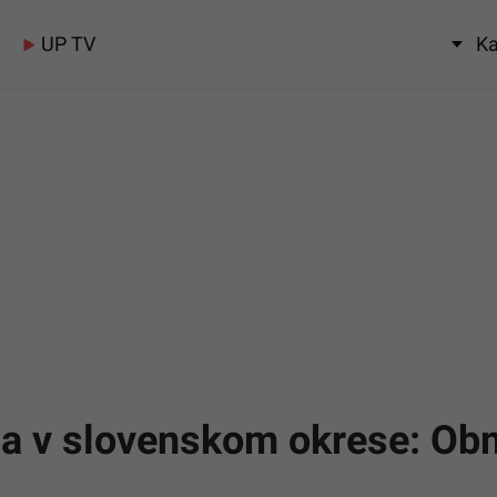
UP TV
Ka
ia v slovenskom okrese: Ob