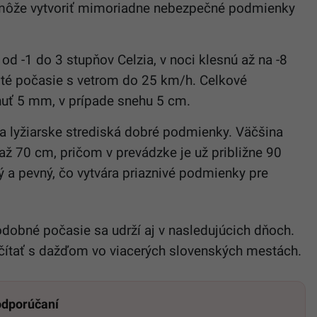
 môže vytvoriť mimoriadne nebezpečné podmienky
d -1 do 3 stupňov Celzia, v noci klesnú až na -8
sté počasie s vetrom do 25 km/h. Celkové
uť 5 mm, v prípade snehu 5 cm.
a lyžiarske strediská dobré podmienky. Väčšina
ž 70 cm, pričom v prevádzke je už približne 90
 a pevný, čo vytvára priaznivé podmienky pre
dobné počasie sa udrží aj v nasledujúcich dňoch.
očítať s dažďom vo viacerých slovenských mestách.
 odporúčaní