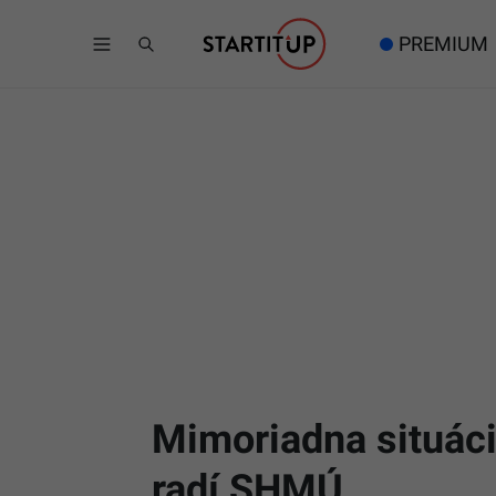
PREMIUM
Mimoriadna situác
radí SHMÚ