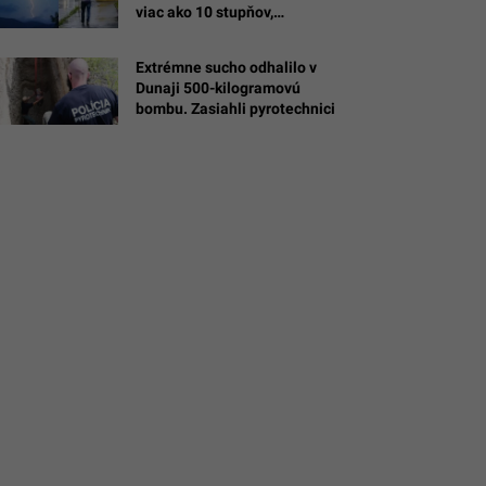
viac ako 10 stupňov,
meteorológovia vydali
varovania
Extrémne sucho odhalilo v
an
Dunaji 500-kilogramovú
bombu. Zasiahli pyrotechnici