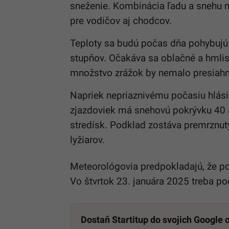
sneženie. Kombinácia ľadu a snehu
pre vodičov aj chodcov.
Teploty sa budú počas dňa pohybujú o
stupňov. Očakáva sa oblačné a hmli
množstvo zrážok by nemalo presiahn
Napriek nepriaznivému počasiu hlási
zjazdoviek má snehovú pokrývku 40 a
stredísk. Podklad zostáva premrznutý
lyžiarov.
Meteorológovia predpokladajú, že po
Vo štvrtok 23. januára 2025 treba p
Dostaň Startitup do svojich Google