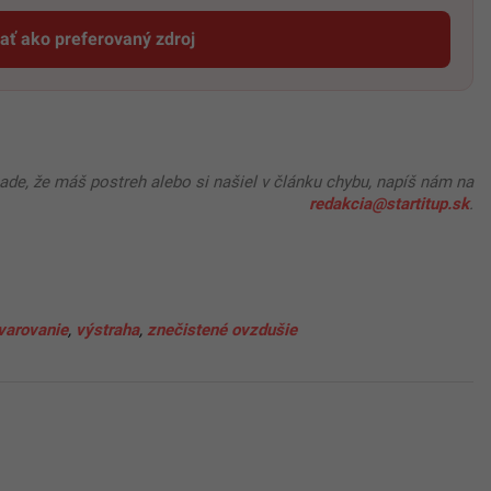
dať ako preferovaný zdroj
Startitup, odkaz sa otvorí v novom okne
pade, že máš postreh alebo si našiel v článku chybu, napíš nám na
redakcia@startitup.sk
.
varovanie
,
výstraha
,
znečistené ovzdušie