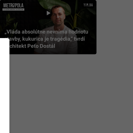
„Vláda absolútne nevníma hodnotu
stavby, kukurica je tragédia,” tvrdí
architekt Peťo Dostál