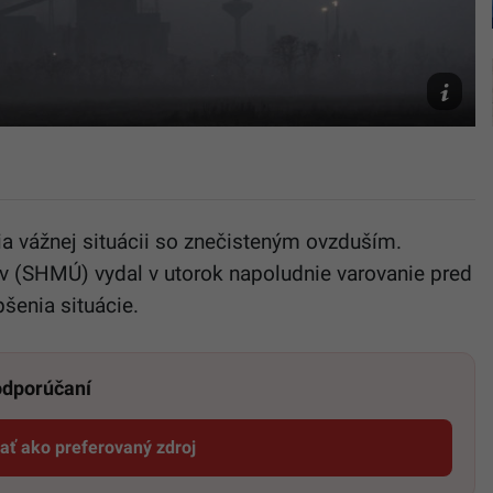
TASR/Mil
Kapusta
ia vážnej situácii so znečisteným ovzduším.
v (SHMÚ) vydal v utorok napoludnie varovanie pred
šenia situácie.
 odporúčaní
dať ako preferovaný zdroj
Startitup, odkaz sa otvorí v novom okne