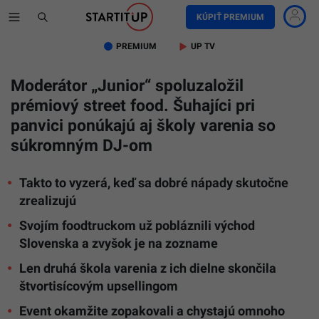
KÚPIŤ PREMIUM
PREMIUM
UP TV
Moderátor „Junior“ spoluzaložil
prémiový street food. Šuhajíci pri
panvici ponúkajú aj školy varenia so
súkromným DJ-om
Takto to vyzerá, keď sa dobré nápady skutočne
zrealizujú
Svojím foodtruckom už pobláznili východ
Slovenska a zvyšok je na zozname
Len druhá škola varenia z ich dielne skončila
štvortisícovým upsellingom
Event okamžite zopakovali a chystajú omnoho