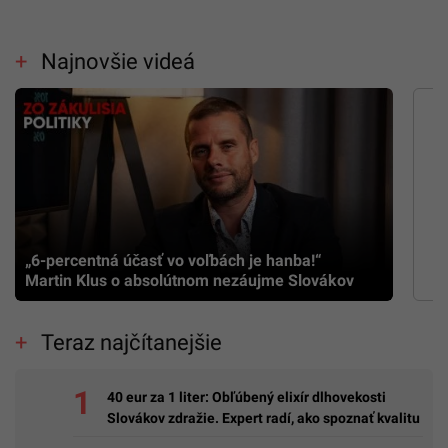
Najnovšie videá
„6-percentná účasť vo voľbách je hanba!“
Martin Klus o absolútnom nezáujme Slovákov
Teraz najčítanejšie
40 eur za 1 liter: Obľúbený elixír dlhovekosti
Slovákov zdražie. Expert radí, ako spoznať kvalitu