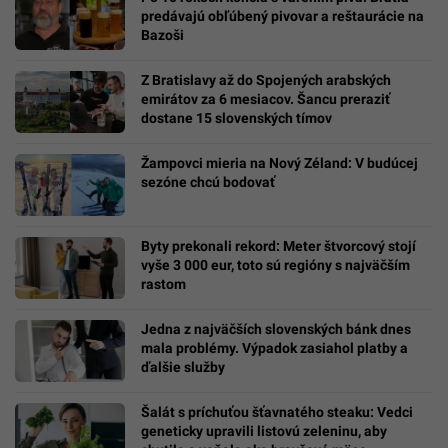
predávajú obľúbený pivovar a reštaurácie na
Bazoši
Z Bratislavy až do Spojených arabských
emirátov za 6 mesiacov. Šancu preraziť
dostane 15 slovenských tímov
Žampovci mieria na Nový Zéland: V budúcej
sezóne chcú bodovať
Byty prekonali rekord: Meter štvorcový stojí
vyše 3 000 eur, toto sú regióny s najväčším
rastom
Jedna z najväčších slovenských bánk dnes
mala problémy. Výpadok zasiahol platby a
ďalšie služby
Šalát s príchuťou šťavnatého steaku: Vedci
geneticky upravili listovú zeleninu, aby