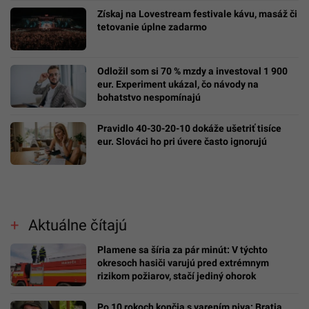
Získaj na Lovestream festivale kávu, masáž či
tetovanie úplne zadarmo
Odložil som si 70 % mzdy a investoval 1 900
eur. Experiment ukázal, čo návody na
bohatstvo nespomínajú
Pravidlo 40-30-20-10 dokáže ušetriť tisíce
eur. Slováci ho pri úvere často ignorujú
Aktuálne čítajú
Plamene sa šíria za pár minút: V týchto
okresoch hasiči varujú pred extrémnym
rizikom požiarov, stačí jediný ohorok
Po 10 rokoch končia s varením piva: Bratia