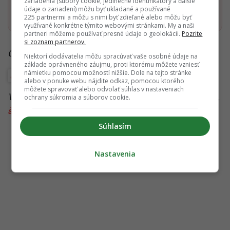
zariadenia (súbory cookie, jedinečné identifikátory a ďalšie
Pridať ako preferovaný zdroj
údaje o zariadení) môžu byť ukladané a používané
Startitup, odkaz sa otvorí v n
225 partnermi a môžu s nimi byť zdieľané alebo môžu byť
využívané konkrétne týmito webovými stránkami. My a naši
partneri môžeme používať presné údaje o geolokácii.
Pozrite
si zoznam partnerov.
Čítaj viac z kategórie:
Podnikateľské príbehy
Niektorí dodávatelia môžu spracúvať vaše osobné údaje na
základe oprávneného záujmu, proti ktorému môžete vzniesť
námietku pomocou možností nižšie. Dole na tejto stránke
Food biznis
Podnikateľské príbehy
alebo v ponuke webu nájdite odkaz, pomocou ktorého
môžete spravovať alebo odvolať súhlas v nastaveniach
Viac k téme:
Bratislava
,
gastro
,
Prešov
,
reštaurácia
,
ochrany súkromia a súborov cookie.
škola
,
slovensko
Súhlasím
Nastavenia