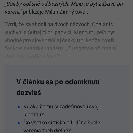
„Boli by odlišné od bežných. Mala to byť zábava pri
varení,“
približuje Milan Zimnýkoval.
Tvrdí, že sa zhodli na dvoch názvoch, Chalani v
kuchyni a Šuhajíci pri panvici. Meno muselo byť
vhodné pre slovenský aj český trh, keďže tvorili
česko-slovenský tandem:
„Zaregistrovali sme si
domény, profily a bolo!“
V článku sa po odomknutí
dozvieš
Vďaka čomu si zadefinovali svoju
identitu?
Čo všetko si získalo ľudí na škole
varenia z ich dielne?