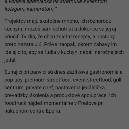
a voňavá spomienka na stretnutie s klientom,
kolegom, kamarátom.“
Projektov majú skutočne mnoho, ich rôznorodú
kuchyňu môžeš sám ochutnať a dokonca sa jej aj
priučiť. Tvrdia, že chcú zdieľať recepty, a postupy
preto nezatajujú. Práve naopak, okrem zábavy im
ide aj o to, aby sa ľudia v kuchyni nebáli náročnejších
jedál.
Šuhajíci pri panvici sú dnes zážitková gastronómia a
pop-upy, premium streetfood, event streetfood, grill
centrum, private chef, nastavenia jedálnička,
prevádzky, školenia a produktové spolupráce. Ich
foodtruck nájdeš momentálne v Prešove pri
nákupnom centre Eperia.