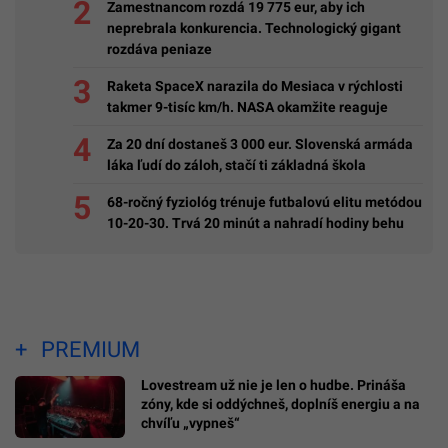
Zamestnancom rozdá 19 775 eur, aby ich
neprebrala konkurencia. Technologický gigant
rozdáva peniaze
Raketa SpaceX narazila do Mesiaca v rýchlosti
takmer 9-tisíc km/h. NASA okamžite reaguje
Za 20 dní dostaneš 3 000 eur. Slovenská armáda
láka ľudí do záloh, stačí ti základná škola
68-ročný fyziológ trénuje futbalovú elitu metódou
10-20-30. Trvá 20 minút a nahradí hodiny behu
PREMIUM
Lovestream už nie je len o hudbe. Prináša
zóny, kde si oddýchneš, doplníš energiu a na
chvíľu „vypneš“