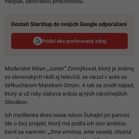
naopak, obrovskou príležitosťou.
Dostaň Startitup do svojich Google odporúčaní
Pridať ako preferovaný zdroj
Startitup, odkaz sa otvorí v n
Moderátor Milan „Junior“ Zimnýkoval, ktorý je známy
zo slovenských rádií aj televízií, sa viezol v aute so
šéfkuchárom Marekom Ortom. A tak sa zrodil nápad,
ktorý si už roky získava srdcia aj tých náročnejších
Slovákov.
Ich myšlienka dnes nesie názov Šuhajíci pri panvici.
Ide o živý projekt, ktorý má podľa ich slov ambíciu
baviť sa varením:
„Sme emócia, sme veselá, chutná