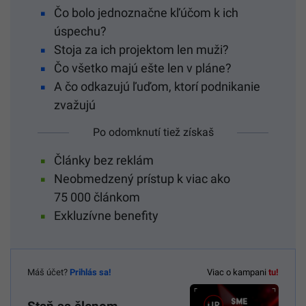
Čo bolo jednoznačne kľúčom k ich
úspechu?
Stoja za ich projektom len muži?
Čo všetko majú ešte len v pláne?
A čo odkazujú ľuďom, ktorí podnikanie
zvažujú
Po odomknutí tiež získaš
Články bez reklám
Neobmedzený prístup k viac ako
75 000 článkom
Exkluzívne benefity
Máš účet?
Prihlás sa!
Viac o kampani
tu!