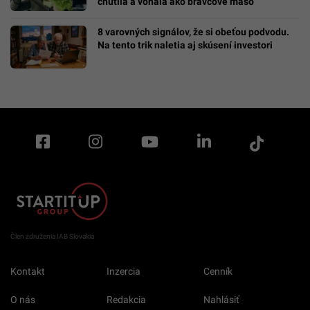
chutila a voňala ako bravčové mäso
8 varovných signálov, že si obeťou podvodu.
Na tento trik naletia aj skúsení investori
Člen združenia IAB Slovakia
Kontakt
Inzercia
Cenník
O nás
Redakcia
Nahlásiť