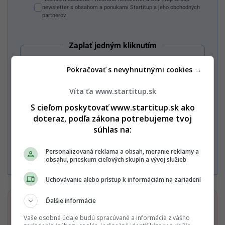
newsletter s obsahom a ponukami Startitup a jeho obchodných
partnerov.
Zaplať jedným kliknutím
Pokračovať s nevyhnutnými cookies →
Alebo
Víta ťa www.startitup.sk
S cieľom poskytovať www.startitup.sk ako
Zaplatiť kartou
doteraz, podľa zákona potrebujeme tvoj
súhlas na:
Súhlasím s
Podmienkami ochrany súkromia
,
Podmienkami
Personalizovaná reklama a obsah, meranie reklamy a
používania
,
Všeobecnými obchodnými podmienkami
a
obsahu, prieskum cieľových skupín a vývoj služieb
Podmienkami TrustPay.
Uchovávanie alebo prístup k informáciám na zariadení
Ďalšie informácie
Dostaň Startitup do svojich Google odporúčaní
Vaše osobné údaje budú spracúvané a informácie z vášho