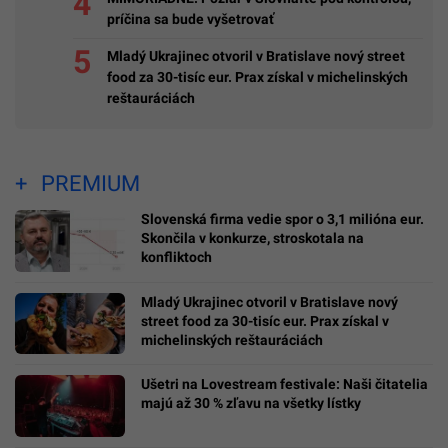
príčina sa bude vyšetrovať
Mladý Ukrajinec otvoril v Bratislave nový street
food za 30-tisíc eur. Prax získal v michelinských
reštauráciách
PREMIUM
Slovenská firma vedie spor o 3,1 milióna eur.
Skončila v konkurze, stroskotala na
konfliktoch
Mladý Ukrajinec otvoril v Bratislave nový
street food za 30-tisíc eur. Prax získal v
michelinských reštauráciách
Ušetri na Lovestream festivale: Naši čitatelia
majú až 30 % zľavu na všetky lístky