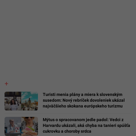
Turisti menia plány a miera k slovenským
susedom: Nový rebríček dovoleniek ukázal
najväčšieho skokana európskeho turizmu
Mýtus o spracovanom jedle padol: Vedci z
Harvardu ukázali, aká chyba na tanieri spúšťa
cukrovku a choroby srdca