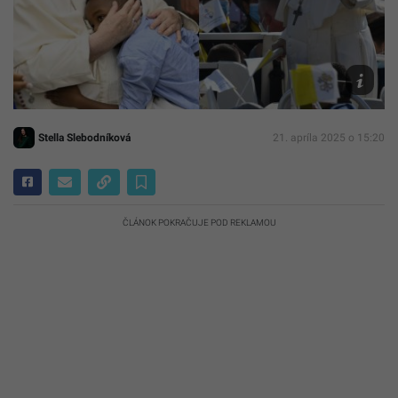
foto
Reprofoto
Vatican
News,
TASR/Mi
Kapusta
Stella Slebodníková
21. apríla 2025 o 15:20
ČLÁNOK POKRAČUJE POD REKLAMOU