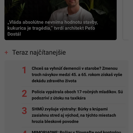
„Vláda absolútne nevníma hodnotu stavby,
kukurica je tragédia,” tvrdí architekt Peťo
Dostál
Teraz najčítanejšie
Chceš sa vyhnúť demencii v starobe? Zmenou
troch návykov medzi 45. a 65. rokom získaš vyše
dekádu zdravého života
Polícia vypátrala oboch 17-ročných mladíkov. Sú
podozriví z útoku na taxikára
SHMÚ zvyšuje výstrahy: Búrky s krúpami
zasiahnu stred aj východ, na týchto miestach
hrozia bleskové povodne
MIMORIADNE: Požiar v Slovnafte pod kontrolou,