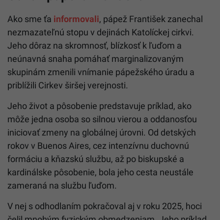
Ako sme ťa
informovali
, pápež František zanechal
nezmazateľnú stopu v dejinách Katolíckej cirkvi.
Jeho dôraz na skromnosť, blízkosť k ľuďom a
neúnavná snaha pomáhať marginalizovaným
skupinám zmenili vnímanie pápežského úradu a
priblížili Cirkev širšej verejnosti.
Jeho život a pôsobenie predstavuje príklad, ako
môže jedna osoba so silnou vierou a oddanosťou
iniciovať zmeny na globálnej úrovni. Od detských
rokov v Buenos Aires, cez intenzívnu duchovnú
formáciu a kňazskú službu, až po biskupské a
kardinálske pôsobenie, bola jeho cesta neustále
zameraná na službu ľuďom.
V nej s odhodlaním pokračoval aj v roku 2025, hoci
čelil mnohým fyzickým obmedzeniam. Jeho príklad