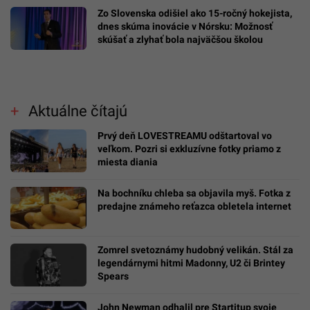
Zo Slovenska odišiel ako 15-ročný hokejista,
dnes skúma inovácie v Nórsku: Možnosť
skúšať a zlyhať bola najväčšou školou
Aktuálne čítajú
Prvý deň LOVESTREAMU odštartoval vo
veľkom. Pozri si exkluzívne fotky priamo z
miesta diania
Na bochníku chleba sa objavila myš. Fotka z
predajne známeho reťazca obletela internet
Zomrel svetoznámy hudobný velikán. Stál za
legendárnymi hitmi Madonny, U2 či Brintey
Spears
John Newman odhalil pre Startitup svoje