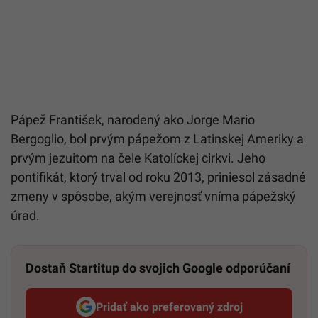
Pápež František, narodený ako Jorge Mario
Bergoglio, bol prvým pápežom z Latinskej Ameriky a
prvým jezuitom na čele Katolíckej cirkvi.
Jeho
pontifikát, ktorý trval od roku 2013, priniesol zásadné
zmeny v spôsobe, akým verejnosť vníma pápežský
úrad.
Dostaň Startitup do svojich Google odporúčaní
Pridať ako preferovaný zdroj
Startitup, odkaz sa otvorí v n