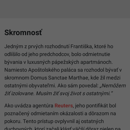
Skromnosť
Jedným z prvých rozhodnutí Františka, ktoré ho
odlíšilo od jeho predchodcov, bolo odmietnutie
bývania v luxusných pápežských apartmánoch.
Namiesto
Apoštolského paláca sa
r
ozhodol bývať v
skromnom Domus Sanctae Marthae,
kde žil medzi
ostatnými obyvateľmi.
Ako sám povedal:
„Nemôžem
žiť izolovane. Musím žiť svoj život s ostatnými.“
Ako uvádza agentúra
Reuters
, jeho pontifikát bol
poznačený odmietaním okázalosti a dôrazom na
pokoru.
Tento prístup ovplyvnil aj ostatných
duchovných, ktorí začali klásť väčší dôraz nielen na