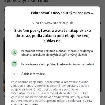
a pomoci tým, ktorí trpia.
​
Aj napriek zdravotným problémom pokračoval vo
Pokračovať s nevyhnutnými cookies →
svojich aktivitách.
V apríli 2025, krátko pred svojou
smrťou, navštívil väznicu Regina Caeli v Ríme, kde sa
Víta ťa www.startitup.sk
stretol s väzňami a poskytol im duchovnú podporu.
S cieľom poskytovať www.startitup.sk ako
doteraz, podľa zákona potrebujeme tvoj
súhlas na:
Personalizovaná reklama a obsah, meranie reklamy a
obsahu, prieskum cieľových skupín a vývoj služieb
Uchovávanie alebo prístup k informáciám na zariadení
Ďalšie informácie
Vaše osobné údaje budú spracúvané a informácie z vášho
zariadenia (súbory cookie, jedinečné identifikátory a ďalšie
údaje o zariadení) môžu byť ukladané a používané
225 partnermi a môžu s nimi byť zdieľané alebo môžu byť
zdroj: Reprofoto: Vatican News
využívané konkrétne týmito webovými stránkami. My a naši
partneri môžeme používať presné údaje o geolokácii.
Pozrite
si zoznam partnerov.