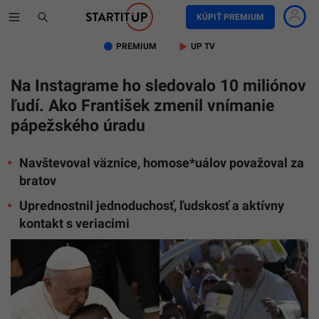
KÚPIŤ PREMIUM
PREMIUM
UP TV
Na Instagrame ho sledovalo 10 miliónov
ľudí. Ako František zmenil vnímanie
pápežského úradu
Navštevoval väznice, homose*uálov považoval za
bratov
Uprednostnil jednoduchosť, ľudskosť a aktívny
kontakt s veriacimi
Ilustračn