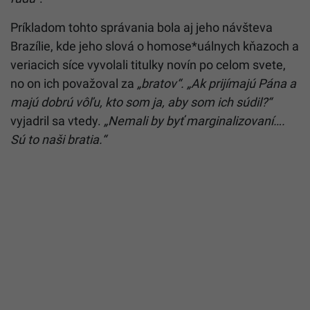
Príkladom tohto správania bola aj jeho návšteva
Brazílie, kde jeho slová o homose*uálnych kňazoch a
veriacich síce vyvolali titulky novín po celom svete,
no on ich považoval za
„bratov“.
„Ak prijímajú Pána a
majú dobrú vôľu, kto som ja, aby som ich súdil?“
vyjadril sa vtedy.
„Nemali by byť marginalizovaní….
Sú to naši bratia.“