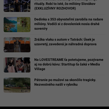
rituály. Robí to isté, čo milióny Slovákov
(EXKLUZÍVNY ROZHOVOR)
Dedinka s 353 obyvateľmi zarobila na radare
milióny. Vodiči si z dovoleniek nosia drahé
suveníry
Zrážka vlaku s autom v Tatrách: Úsek je
uzavretý, zavedená je náhradná doprava
Na LOVESTREAME ťa potetujeme, pozývame
aj na dobrú kávu: Startitup ťa čaká v Media
Village
Pátranie po mužovi sa skončilo tragicky.
Nezvestného našli v rybníku