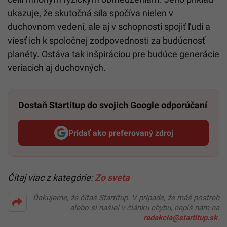
ukazuje, že skutočná sila spočíva nielen v
duchovnom vedení, ale aj v schopnosti spojiť ľudí a
viesť ich k spoločnej zodpovednosti za budúcnosť
planéty. Ostáva tak inšpiráciou pre budúce generácie
veriacich aj duchovných.​
Dostaň Startitup do svojich Google odporúčaní
Pridať ako preferovaný zdroj
Startitup, odkaz sa otvorí v n
Čítaj viac z kategórie:
Zo sveta
Ďakujeme, že čítaš Startitup. V prípade, že máš postreh
alebo si našiel v článku chybu, napíš nám na
redakcia@startitup.sk
.