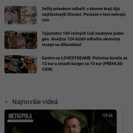
Veľký prieskum odhalil, v ktorom kraji žijú
najšťastnejší Slováci. Peniaze v tom nehrajú
rolu
Tajomstvo 100-ročných ľudí neskrýva jeden
gén. Analýza 124 štúdií odhalila skutočný
recept na dlhovekosť
Gastro na LOVESTREAME: Polovica kuraťa za
12 eur a smash burger za 10 eur (PREHĽAD
CIEN)
Najnovšie videá