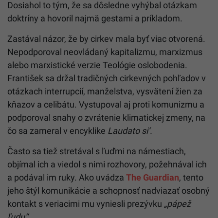
Dosiahol to tým, že sa dôsledne vyhýbal otázkam
doktríny a hovoril najmä gestami a príkladom.
Zastával názor, že by cirkev mala byť viac otvorená.
Nepodporoval neovládaný kapitalizmu, marxizmus
alebo marxistické verzie Teológie oslobodenia.
František sa držal tradičných cirkevných pohľadov v
otázkach interrupcií, manželstva, vysvätení žien za
kňazov a celibátu. Vystupoval aj proti komunizmu a
podporoval snahy o zvrátenie klimatickej zmeny, na
čo sa zameral v encyklike
Laudato si‘.
Často sa tiež stretával s ľuďmi na námestiach,
objímal ich a viedol s nimi rozhovory, požehnával ich
a podával im ruky. Ako uvádza
The Guardian
, tento
jeho štýl komunikácie a schopnosť nadviazať osobný
kontakt s veriacimi mu vyniesli prezývku
„pápež
ľudu“
.