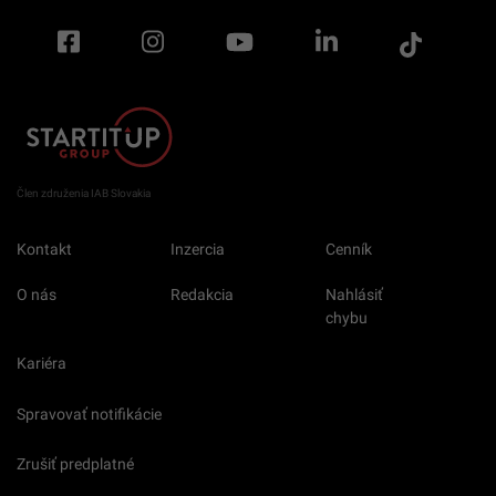
Člen združenia IAB Slovakia
Kontakt
Inzercia
Cenník
O nás
Redakcia
Nahlásiť
chybu
Kariéra
Spravovať notifikácie
Zrušiť predplatné