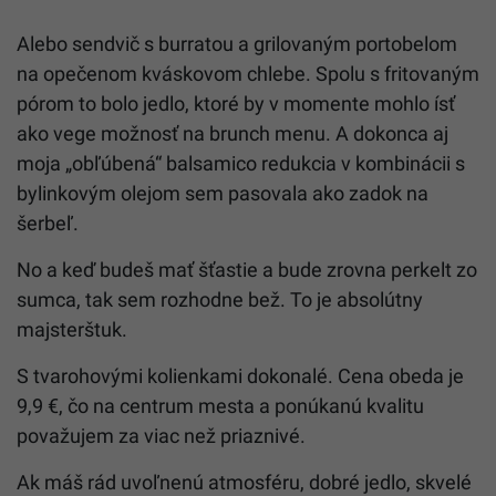
Alebo sendvič s burratou a grilovaným portobelom
na opečenom kváskovom chlebe. Spolu s fritovaným
pórom to bolo jedlo, ktoré by v momente mohlo ísť
ako vege možnosť na brunch menu. A dokonca aj
moja „obľúbená“ balsamico redukcia v kombinácii s
bylinkovým olejom sem pasovala ako zadok na
šerbeľ.
No a keď budeš mať šťastie a bude zrovna perkelt zo
sumca, tak sem rozhodne bež. To je absolútny
majsterštuk.
S tvarohovými kolienkami dokonalé. Cena obeda je
9,9 €, čo na centrum mesta a ponúkanú kvalitu
považujem za viac než priaznivé.
Ak máš rád uvoľnenú atmosféru, dobré jedlo, skvelé