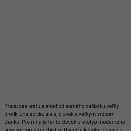
Pľacu zas kraľuje snáď od samého začiatku veľký
profík, znalec vín, ale aj človek s veľkým srdcom
Danko. Pre mňa je tento človek prototyp moderného
servisu v prostredí bistra. Usadí ťa k stolu, pokecá o