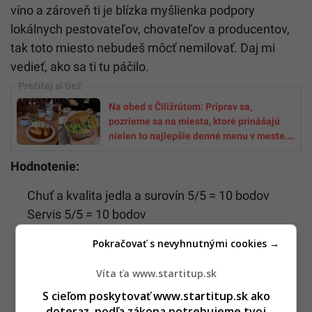
víno a zároveň ti je blízka myšlienka podpory
lokálnych pestovateľov, chovateľov a producentov,
tak toto miesto nebudeš môcť nemilovať. Daj mi
vedieť, ako sa ti tu páčilo.
Na obed s Čiližrútom: Priprav sa,
pozrieme sa na miesta, ktoré prinášajú
nielen to najlepšie denné menu v meste.
Takto budeme hodnotiť
Hodnotenie:
Chuť a kvalita jedla a surovín 5/5 = 10 bodov
Servis 5/5 = 10 bodov
Prostredie 4/5 = 4 body
Pokračovať s nevyhnutnými cookies →
Pomer cena/kvalita 5/5 = 5 bodov
Niečo naviac 4/5 = 4 body
Víta ťa www.startitup.sk
Celkové hodnotenie 33 bodov z možných 35.
S cieľom poskytovať www.startitup.sk ako
doteraz, podľa zákona potrebujeme tvoj