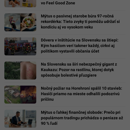
vo Feel Good Zone
Mýtus o pasívnej starobe búra 97-ročná
rekordérka: Tieto zvyky ti pomôžu udržať si
kondíciu aj vo vysokom veku
Dôvera v inštitúcie na Slovensku sa štiepi:
Kým hasičom verí takmer každý, cirkvi aj
politikom vystavili občania účet
Na Slovensku sa šíri nebezpečný gigant z
Kaukazu: Pozor na rastlinu, ktorej dotyk
spôsobuje bolestivé pľuzgiere
Nočný požiar na Horehroní spálil 10 stavieb:
Hasiči priamo na mieste odhalili podozrivú
príčinu
Mýtus o ľahkej finančnej slobode: Prečo pri
populárnom tradingu prichádza o peniaze až
90 % ľudí