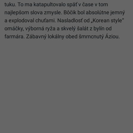
tuku. To ma katapultovalo späť v čase v tom
najlepšom slova zmysle. Bôčik bol absolútne jemný
a explodoval chuťami. Nasladlosť od „Korean style“
omáčky, výborná ryža a skvelý šalát z bylín od
farmára. Zábavný lokálny obed šmrncnutý Áziou.