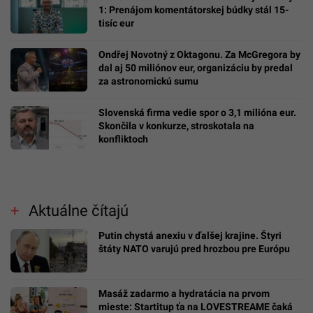
1: Prenájom komentátorskej búdky stál 15-
tisíc eur
Ondřej Novotný z Oktagonu. Za McGregora by
dal aj 50 miliónov eur, organizáciu by predal
za astronomickú sumu
Slovenská firma vedie spor o 3,1 milióna eur.
Skončila v konkurze, stroskotala na
konfliktoch
Aktuálne čítajú
Putin chystá anexiu v ďalšej krajine. Štyri
štáty NATO varujú pred hrozbou pre Európu
Masáž zadarmo a hydratácia na prvom
mieste: Startitup ťa na LOVESTREAME čaká