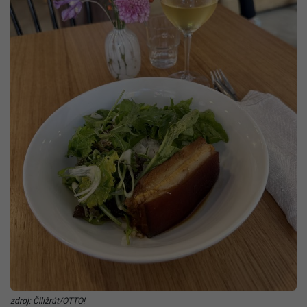
zdroj: Čiližrút/OTTO!