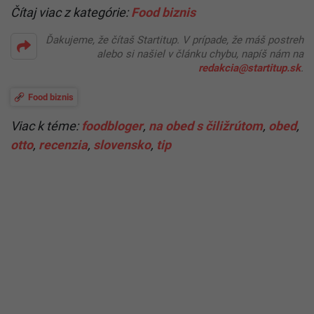
Čítaj viac z kategórie:
Food biznis
Ďakujeme, že čítaš Startitup. V prípade, že máš postreh
alebo si našiel v článku chybu, napíš nám na
redakcia@startitup.sk
.
Food biznis
Viac k téme:
foodbloger
,
na obed s čiližrútom
,
obed
,
otto
,
recenzia
,
slovensko
,
tip