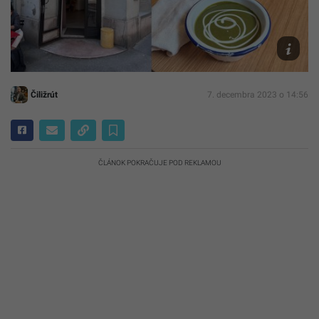
Čiližrút/
Čiližrút
7. decembra 2023 o 14:56
ČLÁNOK POKRAČUJE POD REKLAMOU