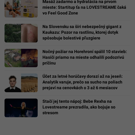
Masáž zadarmo a hydratácia na prvom
mieste: Startitup ťa na LOVESTREAME čaká
vo Feel Good Zone
Na Slovensku sa šíri nebezpečný gigant z
Kaukazu: Pozor na rastlinu, ktorej dotyk
spôsobuje bolestivé pľuzgiere
Nočný požiar na Horehroní spálil 10 stavieb:
Hasiči priamo na mieste odhalili podozrivú
príčinu
Účet za letné horúčavy dorazí až na jeseň:
Analytik varuje, prečo sa sucho na poliach
prejaví na cenovkách o 3 až 6 mesiacov
Stačí jej tento nápoj: Bebe Rexha na
Lovestreame prezradila, ako bojuje so
stresom