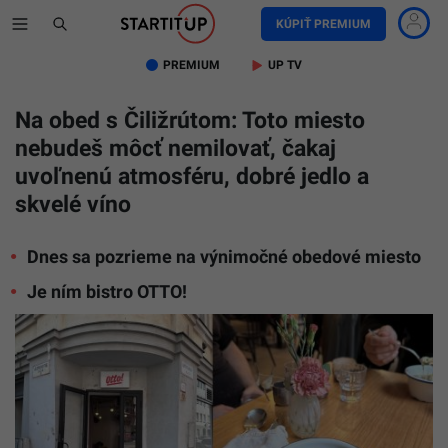
KÚPIŤ PREMIUM
PREMIUM
UP TV
Na obed s Čiližrútom: Toto miesto
nebudeš môcť nemilovať, čakaj
uvoľnenú atmosféru, dobré jedlo a
skvelé víno
Dnes sa pozrieme na výnimočné obedové miesto
Je ním bistro OTTO!