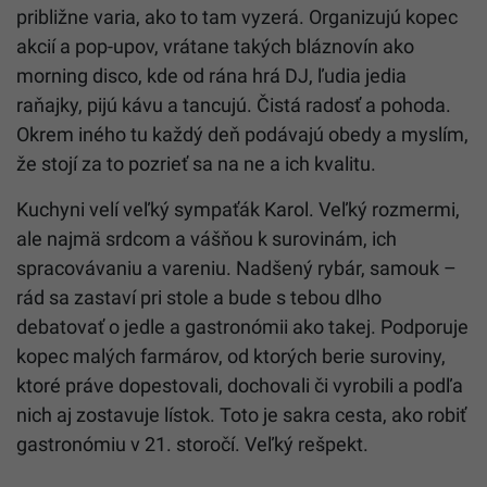
približne varia, ako to tam vyzerá. Organizujú kopec
akcií a pop-upov, vrátane takých bláznovín ako
morning disco, kde od rána hrá DJ, ľudia jedia
raňajky, pijú kávu a tancujú. Čistá radosť a pohoda.
Okrem iného tu každý deň podávajú obedy a myslím,
že stojí za to pozrieť sa na ne a ich kvalitu.
Kuchyni velí veľký sympaťák Karol. Veľký rozmermi,
ale najmä srdcom a vášňou k surovinám, ich
spracovávaniu a vareniu. Nadšený rybár, samouk –
rád sa zastaví pri stole a bude s tebou dlho
debatovať o jedle a gastronómii ako takej. Podporuje
kopec malých farmárov, od ktorých berie suroviny,
ktoré práve dopestovali, dochovali či vyrobili a podľa
nich aj zostavuje lístok. Toto je sakra cesta, ako robiť
gastronómiu v 21. storočí. Veľký rešpekt.