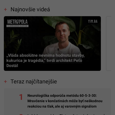
Najnovšie videá
„Vláda absolútne nevníma hodnotu stavby,
kukurica je tragédia,” tvrdí architekt Peťo
Dostál
Teraz najčítanejšie
Neurologička odporúča metódu 60-5-3-30:
Mravčenie v končatinách môže byť neškodnou
reakciou na tlak, ale aj varovným signálom