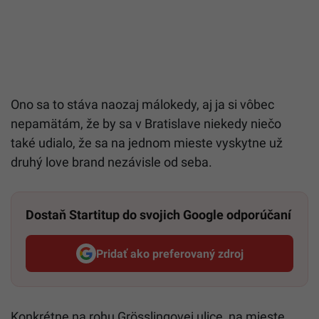
Ono sa to stáva naozaj málokedy, aj ja si vôbec
nepamätám, že by sa v Bratislave niekedy niečo
také udialo, že sa na jednom mieste vyskytne už
druhý love brand nezávisle od seba.
Dostaň Startitup do svojich Google odporúčaní
Pridať ako preferovaný zdroj
Startitup, odkaz sa otvorí v n
Konkrétne na rohu Grösslingovej ulice, na mieste,