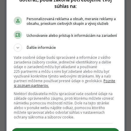
súhlas na:
Foodie event
Personalizovaná reklama a obsah, meranie reklamy a
Okrem
písania článkov
a blogu na IG
obsahu, prieskum cieľových skupín a vývoj služieb
organizujem aj každomesačné degustačné
večere pre všetkých, ktorí si radi užívajú dobré
Uchovávanie alebo prístup k informáciám na zariadení
jedlo a pitie. Už 17. Foodie event bude v januári
Ďalšie informácie
práve v Bistre OTTO! A môže byť skvelým
Vaše osobné údaje budú spracúvané a informácie z vášho
vianočným darčekom.
zariadenia (súbory cookie, jedinečné identifikátory a ďalšie
údaje o zariadení) môžu byť ukladané a používané
Po roku a pol organizovania týchto nádherných
225 partnermi a môžu s nimi byť zdieľané alebo môžu byť
využívané konkrétne týmito webovými stránkami. My a naši
akcií
sa ako prvý odhodlal zahodiť všetky
partneri môžeme používať presné údaje o geolokácii.
Pozrite
si zoznam partnerov.
predsudky a zábrany skvelý
Niektorí dodávatelia môžu spracúvať vaše osobné údaje na
šéfkuchár
@karol_szuri
a uvarí nám
základe oprávneného záujmu, proti ktorému môžete vzniesť
multichodové degustačné menu založené celé
námietku pomocou možností nižšie. Dole na tejto stránke
alebo v ponuke webu nájdite odkaz, pomocou ktorého
na mojej najobľúbenejšej surovine. Áno!
Budú
môžete spravovať alebo odvolať súhlas v nastaveniach
ochrany súkromia a súborov cookie.
vnútornosti
.
Budú zábavné, hravé, plné života. Chute z