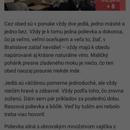
GALÉRIA
+ 8
Cez obed sú v ponuke vždy dve jedlá, jedno mäsité a
jedno bez. Vždy je k tomu jedna polievka a dokonca,
čo ja veľmi, veľmi oceňujem a veľa to, žiaľ, v
Bratislave zatiaľ nevidieť – vždy majú k obedu
napárované aj krásne naturálne víno. Maličký
pohárik presne zladeného moku je niečo, čo ten
obed naozaj posunie niekde inde.
Jedlá sú väčšinou pomerne jednoduché, ale vždy
niečím hravé a zábavné. Vždy podľa toho, čo zrovna
zoženú. Dám sem pár príkladov za poslednú dobu.
Rascová polievka a bôčik. Veď by tuším ani nebolo
treba viac hovoriť.
Polievka silná s obrovským množstvom vajíčka z