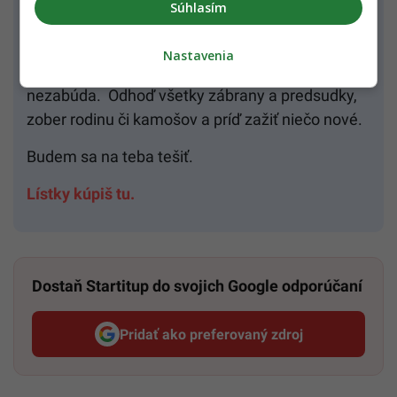
Súhlasím
detstva od babičiek, ale v úplne inom prevedení,
ako si len dokážete predstaviť. Párovať sa budú
Nastavenia
neošúchané vína a drinky. Večer, na aký sa
nezabúda. Odhoď všetky zábrany a predsudky,
zober rodinu či kamošov a príď zažiť niečo nové.
Budem sa na teba tešiť.
Lístky kúpiš tu.
Dostaň Startitup do svojich Google odporúčaní
Pridať ako preferovaný zdroj
Startitup, odkaz sa otvorí v n