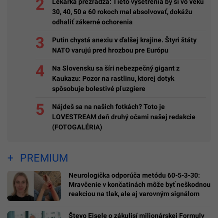
Lekárka prezrádza: Tieto vyšetrenia by si vo veku
30, 40, 50 a 60 rokoch mal absolvovať, dokážu
odhaliť zákerné ochorenia
Putin chystá anexiu v ďalšej krajine. Štyri štáty
NATO varujú pred hrozbou pre Európu
Na Slovensku sa šíri nebezpečný gigant z
Kaukazu: Pozor na rastlinu, ktorej dotyk
spôsobuje bolestivé pľuzgiere
Nájdeš sa na našich fotkách? Toto je
LOVESTREAM deň druhý očami našej redakcie
(FOTOGALÉRIA)
PREMIUM
Neurologička odporúča metódu 60-5-3-30:
Mravčenie v končatinách môže byť neškodnou
reakciou na tlak, ale aj varovným signálom
Števo Eisele o zákulisí milionárskej Formuly