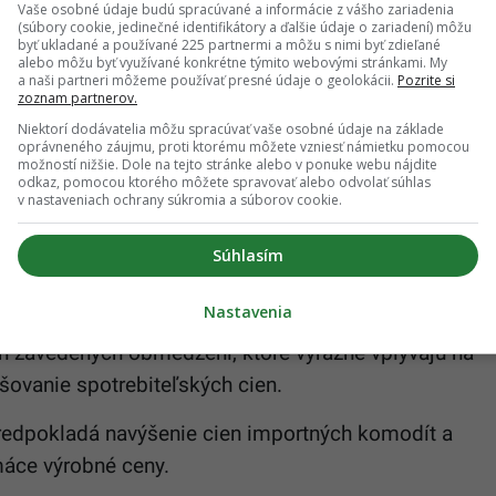
Vaše osobné údaje budú spracúvané a informácie z vášho zariadenia
(súbory cookie, jedinečné identifikátory a ďalšie údaje o zariadení) môžu
byť ukladané a používané 225 partnermi a môžu s nimi byť zdieľané
alebo môžu byť využívané konkrétne týmito webovými stránkami. My
a naši partneri môžeme používať presné údaje o geolokácii.
Pozrite si
zoznam partnerov.
 ešte vyššia
Niektorí dodávatelia môžu spracúvať vaše osobné údaje na základe
oprávneného záujmu, proti ktorému môžete vzniesť námietku pomocou
možností nižšie. Dole na tejto stránke alebo v ponuke webu nájdite
ácia podľa nej ešte vyššia ako v roku 2021. „
Zatiaľ
odkaz, pomocou ktorého môžete spravovať alebo odvolať súhlas
v nastaveniach ochrany súkromia a súborov cookie.
mere o 4,5 %, ale nevylučujeme, že ho budeme
cia nakoniec prekročí úroveň 5 %
,“ dodala Glasová.
Súhlasím
 hlavná analytička ProfitLevel Lucia Žárska, vývoj
Nastavenia
 pozitívnych prípadov na COVID-19, rýchlosti
h zavedených obmedzení, ktoré výrazne vplývajú na
šovanie spotrebiteľských cien.
predpokladá navýšenie cien importných komodít a
máce výrobné ceny.