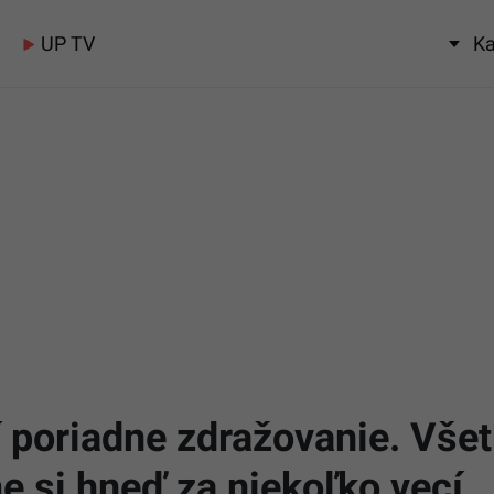
UP TV
Ka
 poriadne zdražovanie. Všet
e si hneď za niekoľko vecí