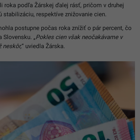
i roka podľa Žárskej ďalej rásť, pričom v druhej
stabilizáciu, respektíve znižovanie cien.
hla postupne počas roka znížiť o pár percent, čo
 Slovensku. „
Pokles cien však neočakávame v
 neskôr,
“ uviedla Žárska.