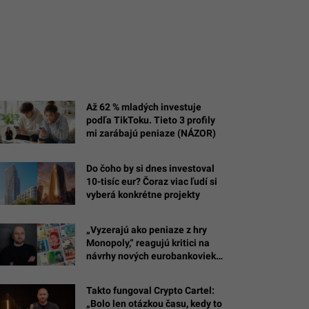
Až 62 % mladých investuje
podľa TikToku. Tieto 3 profily
mi zarábajú peniaze (NÁZOR)
Do čoho by si dnes investoval
10-tisíc eur? Čoraz viac ľudí si
vyberá konkrétne projekty
„Vyzerajú ako peniaze z hry
Monopoly,“ reagujú kritici na
návrhy nových eurobankoviek.
Slovákom sa najviac páčia
tieto
Takto fungoval Crypto Cartel:
„Bolo len otázkou času, kedy to