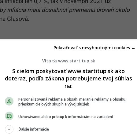
a inflácia len 0,7 %, tak v novembri 2021 už
by inflácia mala dosiahnuť priemernú úroveň okolo
na Glasová.
Pokračovať s nevyhnutnými cookies →
Víta ťa www.startitup.sk
S cieľom poskytovať www.startitup.sk ako
doteraz, podľa zákona potrebujeme tvoj súhlas
na:
Personalizovaná reklama a obsah, meranie reklamy a obsahu,
prieskum cieľových skupín a vývoj služieb
Uchovávanie alebo prístup k informáciám na zariadení
Ďalšie informácie