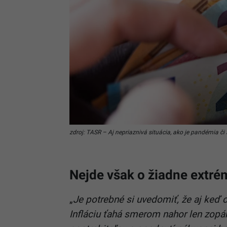
zdroj: TASR – Aj nepriaznivá situácia, ako je pandémia či s
Nejde však o žiadne extré
„
Je potrebné si uvedomiť, že aj keď c
Infláciu ťahá smerom nahor len zopá