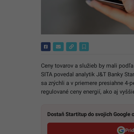
Ceny tovarov a služieb by mali podľa 
SITA povedal analytik J&T Banky Sta
sa zrýchli a v priemere presiahne 4-
regulované ceny energií, ako aj vyšši
Dostaň Startitup do svojich Google
Pri