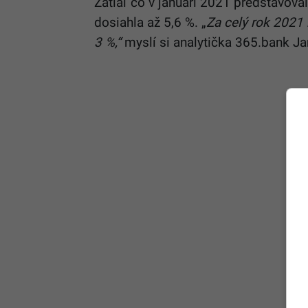
Zatiaľ čo v januári 2021 predstavoval
dosiahla až 5,6 %. „
Za celý rok 2021 
3 %,“
myslí si analytička 365.bank Ja