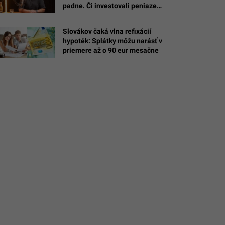
padne. Či investovali peniaze?
Do seba,“ tvrdí Michalovích
Slovákov čaká vlna refixácií
hypoték: Splátky môžu narásť v
h/@emkal
priemere až o 90 eur mesačne