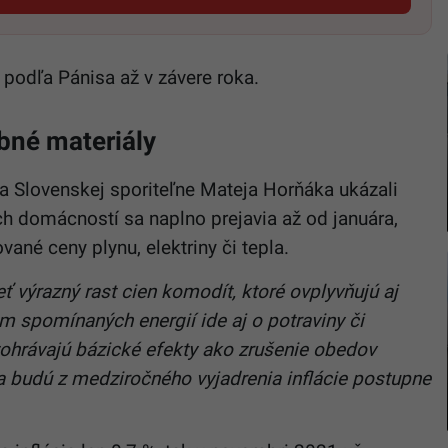
podľa Pánisa až v závere roka.
ebné materiály
ka Slovenskej sporiteľne Mateja Horňáka ukázali
ch domácností sa naplno prejavia až od januára,
vané ceny plynu, elektriny či tepla.
 výrazný rast cien komodít, ktoré ovplyvňujú aj
m spomínaných energií ide aj o potraviny či
ohrávajú bázické efekty ako zrušenie obedov
a budú z medziročného vyjadrenia inflácie postupne