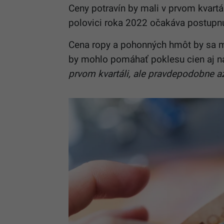
Ceny potravín by mali v prvom kvartál
polovici roka 2022 očakáva postupnú 
Cena ropy a pohonných hmôt by sa mo
by mohlo pomáhať poklesu cien aj na
prvom kvartáli, ale pravdepodobne až