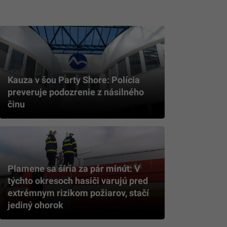
Kauza v šou Party Shore: Polícia
preveruje podozrenie z násilného
činu
Plamene sa šíria za pár minút: V
týchto okresoch hasiči varujú pred
extrémnym rizikom požiarov, stačí
jediný ohorok