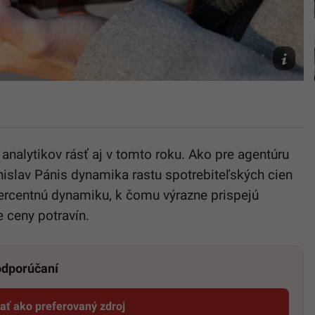
Unsplas
analytikov rásť aj v tomto roku. Ako pre agentúru
nislav Pánis dynamika rastu spotrebiteľských cien
percentnú dynamiku, k čomu výrazne prispejú
e ceny potravín.
 odporúčaní
dať ako preferovaný zdroj
Startitup, odkaz sa otvorí v novom okne