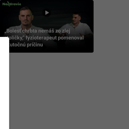
„Bolesť chrbta nemáš zo zlej
stoličky,” fyzioterapeut pomenoval
skutočnú príčinu