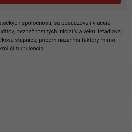
eteckých spoločností, sa posudzovali viaceré
ditov, bezpečnostných iniciatív a veku lietadlovej
ičkovú stupnicu, pričom nezahŕňa faktory mimo
ákmi či turbulencia.