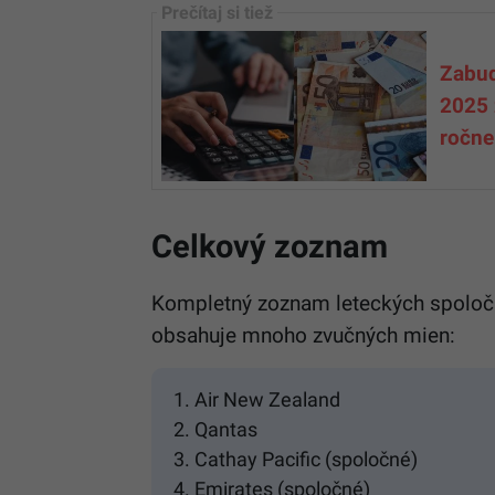
Zabud
2025 z
ročne
Celkový zoznam
Kompletný zoznam leteckých spoločno
obsahuje mnoho zvučných mien:
Air New Zealand
Qantas
Cathay Pacific (spoločné)
Emirates (spoločné)