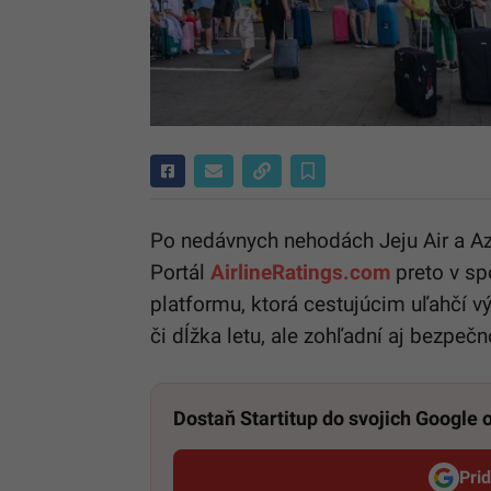
Po nedávnych nehodách Jeju Air a Aze
Portál
AirlineRatings.com
preto v sp
platformu, ktorá cestujúcim uľahčí vý
či dĺžka letu, ale zohľadní aj bezpeč
Dostaň Startitup do svojich Google
Pri