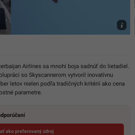
TASR/Jar
Novák,
Archív
Canva
rbaijan Airlines sa mnohí boja sadnúť do lietadiel.
olupráci so Skyscannerom vytvoril inovatívnu
ber letov nielen podľa tradičných kritérií ako cena
nostné parametre.
 odporúčaní
dať ako preferovaný zdroj
Startitup, odkaz sa otvorí v novom okne