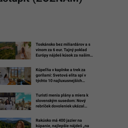
Toskánsko bez miliardárov a s
vínom za 6 eur. Tajný poklad
Európy nájdeš kúsok za našimi
hraniciami
Kúpeľňa v kaplnke a trek za
gorilami: Svetová elita spí v
týchto 10 najluxusnejších
hoteloch sveta (REBRÍČEK)
Turisti menia plány a miera k
slovenským susedom: Nový
rebríček dovoleniek ukázal
najväčšieho skokana
európskeho turizmu
Rakúsko má 400 jazier na
kúpanie, najlepšie nájdeš „na