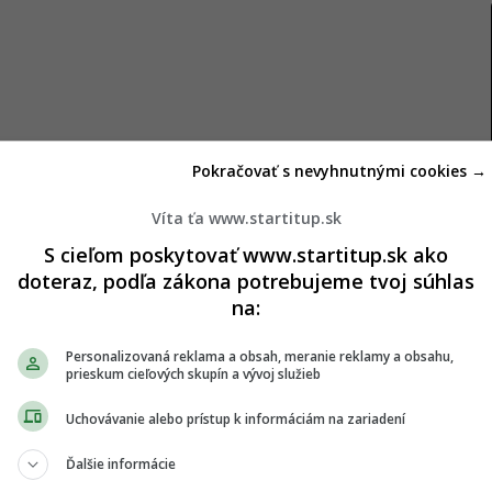
Pokračovať s nevyhnutnými cookies →
jbezpečnejších leteckých spoločností, na svojom
Víta ťa www.startitup.sk
re nervóznych letcov je teda platforma záchranou,
S cieľom poskytovať www.startitup.sk ako
emali.
doteraz, podľa zákona potrebujeme tvoj súhlas
na:
eru nenájdeš
Personalizovaná reklama a obsah, meranie reklamy a obsahu,
prieskum cieľových skupín a vývoj služieb
ala Air New Zealand. Podľa generálnej riaditeľky
Uchovávanie alebo prístup k informáciám na zariadení
vej, ktorú vyspovedal portál
Forbes
, má
Ďalšie informácie
oločnosť Air New Zealand sa môže pochváliť