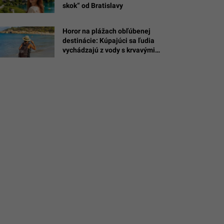
skok“ od Bratislavy
oslav
Horor na plážach obľúbenej
destinácie: Kúpajúci sa ľudia
vychádzajú z vody s krvavými
ranami