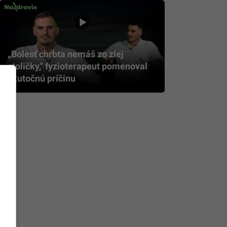
„Bolesť chrbta nemáš zo zlej
stoličky,” fyzioterapeut pomenoval
skutočnú príčinu