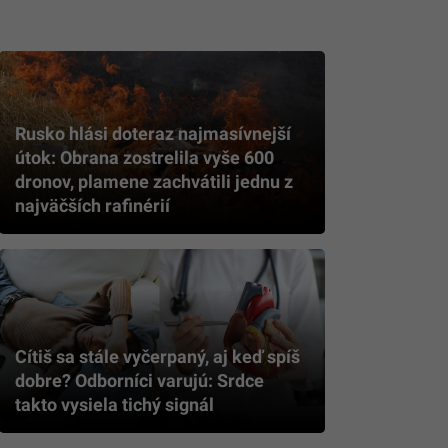
Rusko hlási doteraz najmasívnejší
útok: Obrana zostrelila vyše 600
dronov, plamene zachvátili jednu z
najväčších rafinérií
Cítiš sa stále vyčerpaný, aj keď spíš
dobre? Odborníci varujú: Srdce
takto vysiela tichý signál