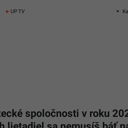
UP TV
Ka
tecké spoločnosti v roku 20
ých lietadiel sa nemusíš báť