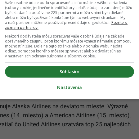
zpečnosti, v modernej ére prúdových lietadiel
Vaše osobné údaje budú spracúvané a informácie z vášho zariadenia
(súbory cookie, jedinečné identifikátory a ďalšie údaje o zariadení) môžu
u ani havárii.“
byť ukladané a používané 225 partnermi a môžu s nimi byť zdieľané
alebo môžu byť využívané konkrétne týmito webovými stránkami. My
a naši partneri môžeme používať presné údaje o geolokácii.
Pozrite si
ovej nestúpiš vedľa:
„Letecká spoločnosť
zoznam partnerov.
ných podmienkach vrátane letov do Queenstownu,
Niektorí dodávatelia môžu spracúvať vaše osobné údaje na základe
oprávneného záujmu, proti ktorému môžete vzniesť námietku pomocou
m pre vysoké horské masívy a silné zrážky
.“ Piloti
možností nižšie. Dole na tejto stránke alebo v ponuke webu nájdite
ložitým výcvikom na simulátore, ktorý ich učí
odkaz, pomocou ktorého môžete spravovať alebo odvolať súhlas
v nastaveniach ochrany súkromia a súborov cookie.
enky.
Súhlasím
50 bodu, sa umiestnila austrálska Qantas. Tretiu
Cathay Pacific, Emirates a Qatar Airlines, ktoré
Nastavenia
ých sledovaných kritériách.
je Alaska Airlines na deviatom mieste. Výrazné
nes (14. miesto) a American Airlines (15. miesto).
zatiaľ čo United Airlines uzatvára top 25 najlepších