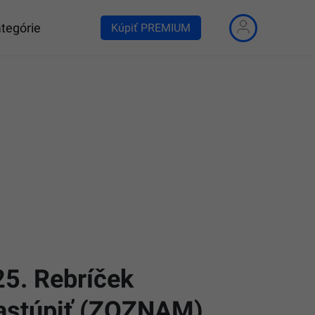
tegórie
Kúpiť PREMIUM
25. Rebríček
 nastúpiť (ZOZNAM)