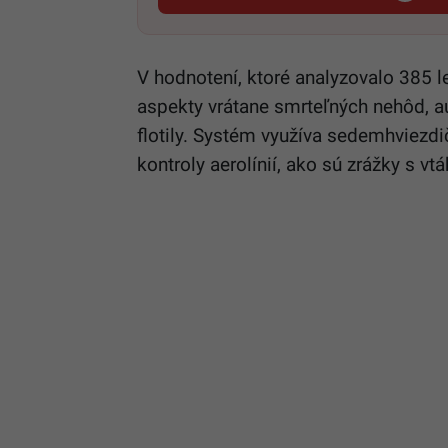
V hodnotení, ktoré analyzovalo 385 l
aspekty vrátane smrteľných nehôd, au
flotily. Systém využíva sedemhviezd
kontroly aerolínií, ako sú zrážky s vt