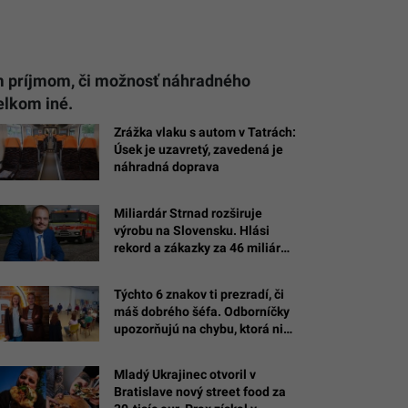
ým príjmom, či možnosť náhradného
elkom iné.
Zrážka vlaku s autom v Tatrách:
Úsek je uzavretý, zavedená je
náhradná doprava
Miliardár Strnad rozširuje
výrobu na Slovensku. Hlási
rekord a zákazky za 46 miliárd
eur
Týchto 6 znakov ti prezradí, či
máš dobrého šéfa. Odborníčky
upozorňujú na chybu, ktorá ničí
dôveru v tíme
Mladý Ukrajinec otvoril v
Bratislave nový street food za