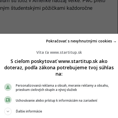
dium sú totiž v Amerike naozaj veľké. PwC preto
eným študentskými pôžičkami každoročne
Pokračovať s nevyhnutnými cookies →
ekvapí, ale veľmi poteší. Spoločnosť totiž svojim
Víta ťa www.startitup.sk
 sezónne skipasy. Skvelými sú aj tzv. snow days,
oľno a ísť na svah v prípade, že nasneží.
S cieľom poskytovať www.startitup.sk ako
doteraz, podľa zákona potrebujeme tvoj súhlas
na:
Personalizovaná reklama a obsah, meranie reklamy a obsahu,
stnanec Twitteru pri návšteve niektorej zo
prieskum cieľových skupín a vývoj služieb
otiž zvyknutý na vyšší štandard. Zamestnanci
Uchovávanie alebo prístup k informáciám na zariadení
 zabezpečené tri chody jedál. Akupunktúra po
Ďalšie informácie