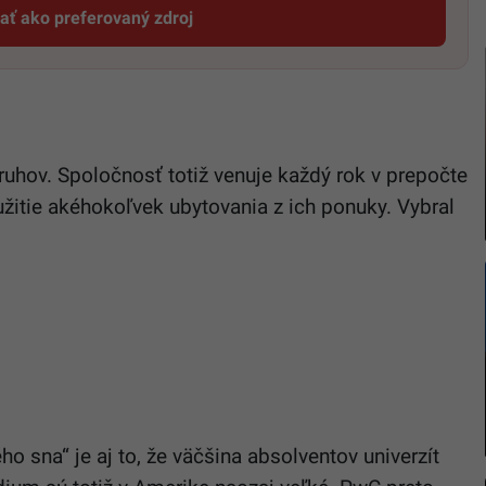
dať ako preferovaný zdroj
Startitup, odkaz sa otvorí v novom okne
ruhov. Spoločnosť totiž venuje každý rok v prepočte
itie akéhokoľvek ubytovania z ich ponuky. Vybral
o sna“ je aj to, že väčšina absolventov univerzít