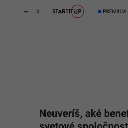
PREMIUM
Neuveríš, aké ben
svetové spoločnost