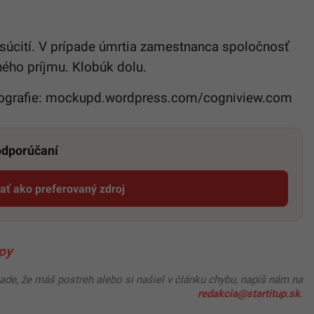
súcití. V prípade úmrtia zamestnanca spoločnosť
ného príjmu. Klobúk dolu.
 fotografie: mockupd.wordpress.com/cogniview.com
 odporúčaní
dať ako preferovaný zdroj
Startitup, odkaz sa otvorí v novom okne
upy
pade, že máš postreh alebo si našiel v článku chybu, napíš nám na
redakcia@startitup.sk
.