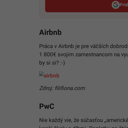
Pri
Airbnb
Práca v Airbnb je pre väčších dobrod
1 800€ svojim zamestnancom na využ
by si si? :-)
Zdroj: filifiona.com
PwC
Nie každý vie, že súčasťou „americkéh