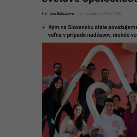
Henrieta Balázsová
21. októbra 2016 o 15:30
Kým na Slovensku stále považujeme 
voľna v prípade nadčasov, niekde vo 