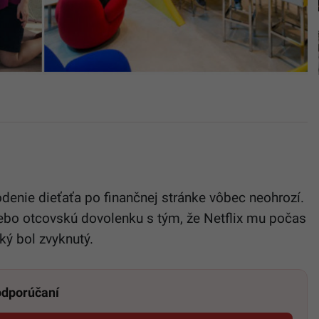
denie dieťaťa po finančnej stránke vôbec neohrozí.
ebo otcovskú dovolenku s tým, že Netflix mu počas
aký bol zvyknutý.
 odporúčaní