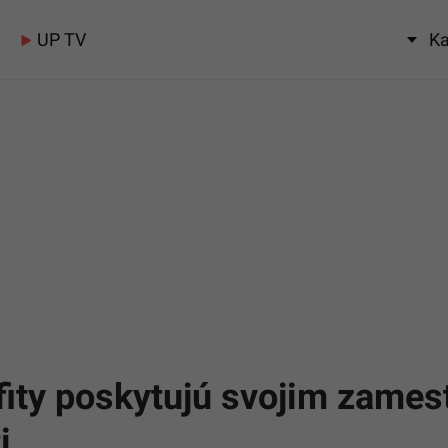
UP TV
Ka
efity poskytujú svojim zam
i