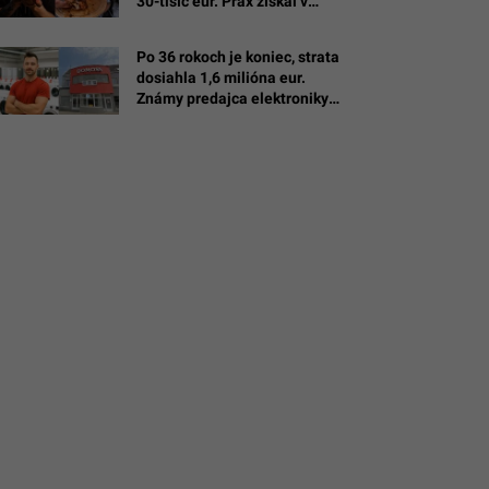
30-tisíc eur. Prax získal v
michelinských reštauráciách
Po 36 rokoch je koniec, strata
dosiahla 1,6 milióna eur.
Známy predajca elektroniky
Domoss padol do konkurzu