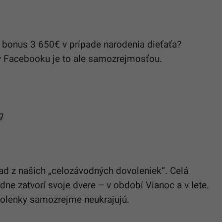
a bonus 3 650€ v prípade narodenia dieťaťa?
 Facebooku je to ale samozrejmosťou.
g
klad z našich „celozávodných dovoleniek“. Celá
dne zatvorí svoje dvere – v období Vianoc a v lete.
volenky samozrejme neukrajujú.