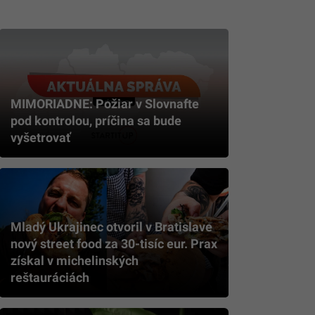
MIMORIADNE: Požiar v Slovnafte
pod kontrolou, príčina sa bude
vyšetrovať
Mladý Ukrajinec otvoril v Bratislave
nový street food za 30-tisíc eur. Prax
získal v michelinských
reštauráciách