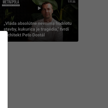
„Vláda absolútne nevníma hodnotu
stavby, kukurica je tragédia,” tvrdí
architekt Peťo Dostál