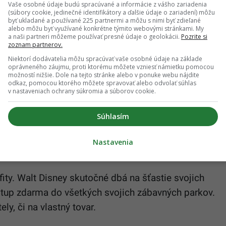
Vaše osobné údaje budú spracúvané a informácie z vášho zariadenia
(súbory cookie, jedinečné identifikátory a ďalšie údaje o zariadení) môžu
byť ukladané a používané 225 partnermi a môžu s nimi byť zdieľané
alebo môžu byť využívané konkrétne týmito webovými stránkami. My
a naši partneri môžeme používať presné údaje o geolokácii.
Pozrite si
zoznam partnerov.
Niektorí dodávatelia môžu spracúvať vaše osobné údaje na základe
oprávneného záujmu, proti ktorému môžete vzniesť námietku pomocou
možností nižšie. Dole na tejto stránke alebo v ponuke webu nájdite
odkaz, pomocou ktorého môžete spravovať alebo odvolať súhlas
či právam komunity LGBT, čomu podriadila aj svoj
v nastaveniach ochrany súkromia a súborov cookie.
si utvor sám – zamestnanci majú nárok na plne
Súhlasím
Nastavenia
fity. Walt Disney skutočné dbá na šťastie svojich
tup zdarma do všetkých svojich zábavných parkov.
ely, či na vlastný tovar.