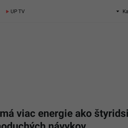
UP TV
Ka
á viac energie ako štyridsia
ednoduchých návykov