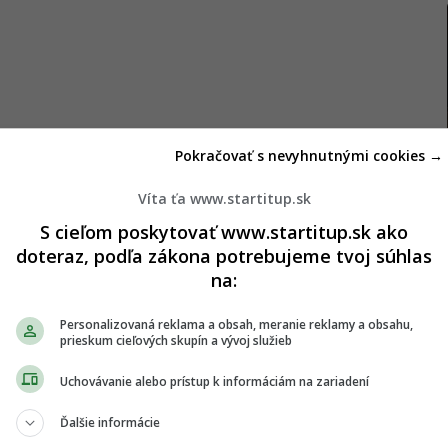
Pokračovať s nevyhnutnými cookies →
Víta ťa www.startitup.sk
 žena.
„Mojím koníčkom sú ľudia, pretože práve
S cieľom poskytovať www.startitup.sk ako
ál
Today
.
„Je to tá najlepšia časť života,“
dodáva.
doteraz, podľa zákona potrebujeme tvoj súhlas
na:
ktov, no často nevieme, komu zavolať vo chvíli,
hy stále vedome buduje nové vzťahy. V zariadení
Personalizovaná reklama a obsah, meranie reklamy a obsahu,
 nových obyvateľov.
prieskum cieľových skupín a vývoj služieb
oznáte,“
hovorí.
„Možno je dôležité, aby sa cítili
Uchovávanie alebo prístup k informáciám na zariadení
e toho, kto víta.“
Ďalšie informácie