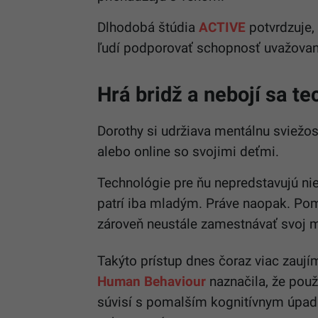
Dlhodobá štúdia
ACTIVE
potvrdzuje, 
ľudí podporovať schopnosť uvažovani
Hrá bridž a nebojí sa te
Dorothy si udržiava mentálnu sviežos
alebo online so svojimi deťmi.
Technológie pre ňu nepredstavujú nie
patrí iba mladým. Práve naopak. Pomá
zároveň neustále zamestnávať svoj 
Takýto prístup dnes čoraz viac zauj
Human Behaviour
naznačila, že použ
súvisí s pomalším kognitívnym úpa