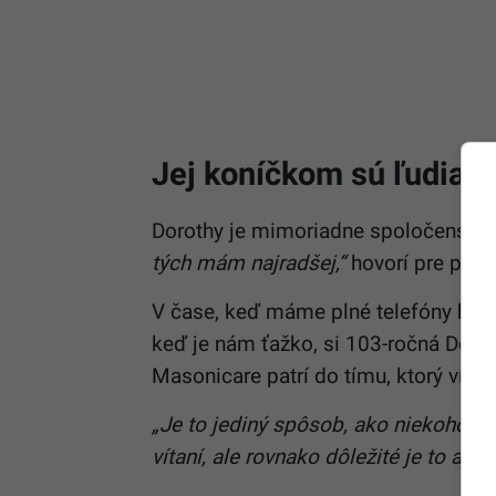
Jej koníčkom sú ľudia
Dorothy je mimoriadne spoločenská
tých mám najradšej,“
hovorí pre port
V čase, keď máme plné telefóny konta
keď je nám ťažko, si 103-ročná Dorot
Masonicare patrí do tímu, ktorý víta
„Je to jediný spôsob, ako niekoho sp
vítaní, ale rovnako dôležité je to aj pr