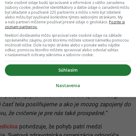
ia aj
výskum dlhovekosti
. Obrovská metaanalýza
Vaše osobné údaje budú spracúvané a informácie z vášho zariadenia
(súbory cookie, jedinečné identifikátory a ďalšie údaje o zariadení) môžu
 sledovala viac ako 300-tisíc ľudí, ukázala, že silné
byť ukladané a používané 225 partnermi a môžu s nimi byť zdieľané
alebo môžu byť využívané konkrétne týmito webovými stránkami. My
iko predčasného úmrtia. Výskumníci dokonca tvrdia,
a naši partneri môžeme používať presné údaje o geolokácii.
Pozrite si
zoznam partnerov.
dobne riziková ako fajčenie či chronický stres.
Niektorí dodávatelia môžu spracúvať vaše osobné údaje na základe
oprávneného záujmu, proti ktorému môžete vzniesť námietku pomocou
možností nižšie. Dole na tejto stránke alebo v ponuke webu nájdite
odkaz, pomocou ktorého môžete spravovať alebo odvolať súhlas
v nastaveniach ochrany súkromia a súborov cookie.
ločnosť ľudí okolo seba. Veľkú časť svojej vitality
Súhlasím
iekam sama. Nemám pri sebe žiadnych
Nastavenia
ko pohyb vplýva nielen na telo, ale aj na mozog.
rú časť tela posilňujeme a ako je mozog zapojený do
vu, že cvičenie je pre nás také prospešné.“
dicína
potvrdzuje, že pohyb patrí medzi
utia. Svetová zdravotnícka organizácia odporúča