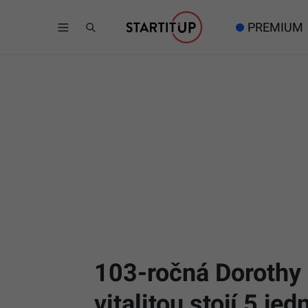
PREMIUM
103-ročná Dorothy m
vitalitou stojí 5 j