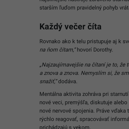
starším ľuďom pravidelný pohyb vráta
Každý večer číta
Rovnako ako k telu pristupuje aj k sv
na ňom čítam,“
hovorí Dorothy.
„Najzaujímavejšie na čítaní je to, že 
a znova a znova. Nemyslím si, že sme
snažiť,“
dodáva.
Mentálna aktivita zohráva pri starnut
nové veci, premýšľa, diskutuje alebo 
nové nervové spojenia. Práve vďaka
rýchlo reagovať, spracovávať informá
prichádzajú s vekom.