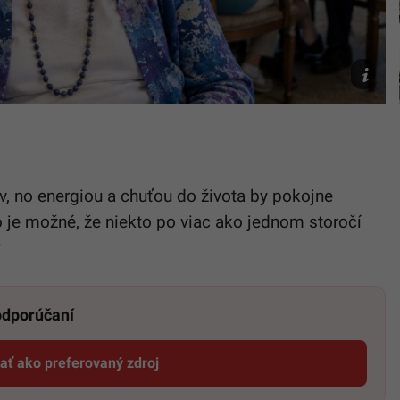
AI
v, no energiou a chuťou do života by pokojne
o je možné, že niekto po viac ako jednom storočí
?
 odporúčaní
dať ako preferovaný zdroj
Startitup, odkaz sa otvorí v novom okne