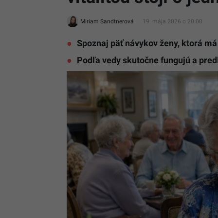
Miriam Sandtnerová
19. mája 2026 o 20:00
Spoznaj päť návykov ženy, ktorá má
Podľa vedy skutočne fungujú a predl