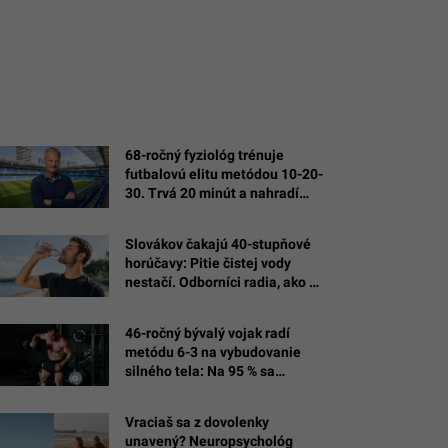
68-ročný fyziológ trénuje
futbalovú elitu metódou 10-20-
30. Trvá 20 minút a nahradí
hodiny behu
Slovákov čakajú 40-stupňové
horúčavy: Pitie čistej vody
nestačí. Odborníci radia, ako sa
správne hydratovať
46-ročný bývalý vojak radí
metódu 6-3 na vybudovanie
silného tela: Na 95 % sa
dostaneš tam, kam sa chceš
Vraciaš sa z dovolenky
unavený? Neuropsychológ