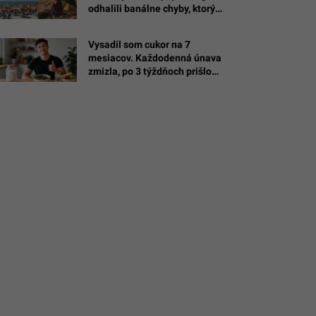
odhalili banálne chyby, ktorými
si zbytočne ničíš oddych
Vysadil som cukor na 7
mesiacov. Každodenná únava
zmizla, po 3 týždňoch prišlo
najväčšie prekvapenie
(EXPERIMENT)