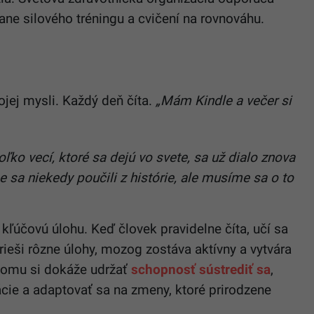
ne silového tréningu a cvičení na rovnováhu.
ojej mysli. Každý deň číta.
„Mám Kindle a večer si
toľko vecí, ktoré sa dejú vo svete, sa už dialo znova
 sa niekedy poučili z histórie, ale musíme sa o to
í kľúčovú úlohu. Keď človek pravidelne číta, učí sa
rieši rôzne úlohy, mozog zostáva aktívny a vytvára
 tomu si dokáže udržať
schopnosť sústrediť sa
,
cie a adaptovať sa na zmeny, ktoré prirodzene