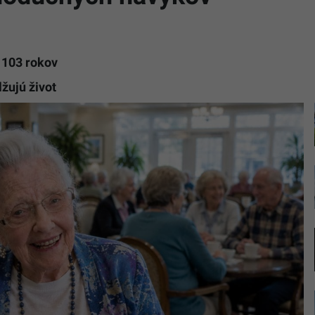
 103 rokov
žujú život