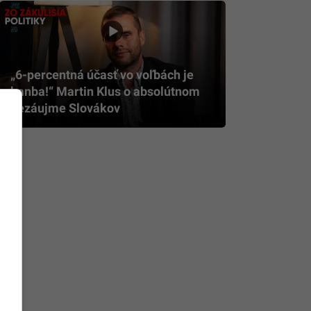
„6-percentná účasť vo voľbách je
hanba!“ Martin Klus o absolútnom
nezáujme Slovákov