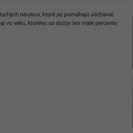
oduchých návykov, ktoré jej pomáhajú udržiavať
 aj vo veku, ktorého sa dožije len malé percento