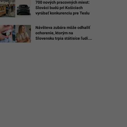
700 nových pracovných miest:
Slováci budú pri Košiciach
vyrábať konkurenciu pre Teslu
ý
Návšteva zubára môže odhaliť
ochorenie, ktorým na
Slovensku trpia státisíce ľudí.
Príznaky väčšina prehliada