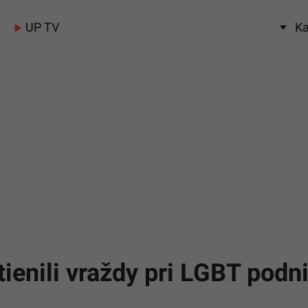
UP TV
Ka
tienili vraždy pri LGBT podni