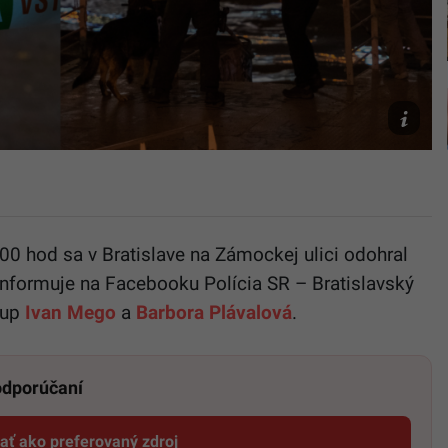
Ilustračn
obrázok
TASR/AP,
Jaroslav
Novák
.00 hod sa v Bratislave na Zámockej ulici odohral
, informuje na Facebooku Polícia SR – Bratislavský
itup
Ivan Mego
a
Barbora Plávalová
.
 odporúčaní
dať ako preferovaný zdroj