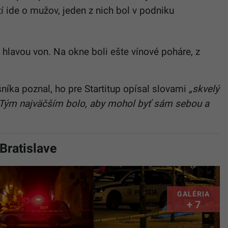
í ide o mužov, jeden z nich bol v podniku
hlavou von. Na okne boli ešte vínové poháre, z
níka poznal, ho pre Startitup opísal slovami
„skvelý
 „Tým najväčším bolo, aby mohol byť sám sebou a
 Bratislave
GALÉRIA
+ 7