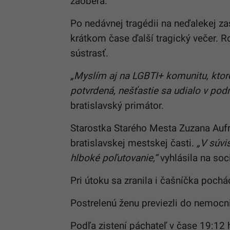
zaoberá.
Po nedávnej tragédii na neďalekej za
krátkom čase ďalší tragický večer. R
sústrasť.
„Myslím aj na LGBTI+ komunitu, ktoro
potvrdená, nešťastie sa udialo v podnik
bratislavský primátor.
Starostka Starého Mesta Zuzana Aufri
bratislavskej mestskej časti.
„V súvi
hlboké poľutovanie,“
vyhlásila na soci
Pri útoku sa zranila i čašníčka poch
Postrelenú ženu previezli do nemocn
Podľa zistení páchateľ v čase 19:12 