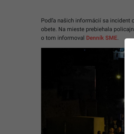
Podľa našich informácií sa incident o
obete. Na mieste prebiehala policajná 
o tom informoval
Denník SME
.