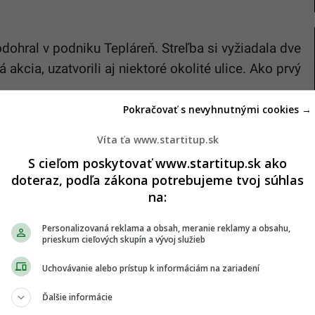
dohral v podniku Tepláreň. Streľba si vyžiadala dve
akcia, uzatvorili aj niektoré okolité ulice. Ako prvý
Pokračovať s nevyhnutnými cookies →
Víta ťa www.startitup.sk
S cieľom poskytovať www.startitup.sk ako
doteraz, podľa zákona potrebujeme tvoj súhlas
na:
Personalizovaná reklama a obsah, meranie reklamy a obsahu,
prieskum cieľových skupín a vývoj služieb
Uchovávanie alebo prístup k informáciám na zariadení
Ďalšie informácie