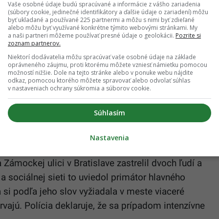
Vaše osobné údaje budú spracúvané a informácie z vášho zariadenia
(súbory cookie, jedinečné identifikátory a ďalšie údaje o zariadení) môžu
byť ukladané a používané 225 partnermi a môžu s nimi byť zdieľané
alebo môžu byť využívané konkrétne týmito webovými stránkami. My
a naši partneri môžeme používať presné údaje o geolokácii.
Pozrite si
zoznam partnerov.
Niektorí dodávatelia môžu spracúvať vaše osobné údaje na základe
oprávneného záujmu, proti ktorému môžete vzniesť námietku pomocou
možností nižšie. Dole na tejto stránke alebo v ponuke webu nájdite
odkaz, pomocou ktorého môžete spravovať alebo odvolať súhlas
v nastaveniach ochrany súkromia a súborov cookie.
Súhlasím
Nastavenia
 Zámockej ulici v Bratislave zastrelil dvoch ľudí a
Na sociálnej sieti to uviedol primátor hlavného
 si podľa jeho slov vyžiadala v meste viaceré
rvajú. Polícia deklaruje, že sa prípadom intenzívne