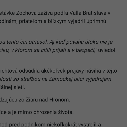
stávke Zochova zažíva podľa Valla Bratislava v
odinám, priateľom a blízkym vyjadril úprimnú
u tento čin otriasol. Aj keď povaha útoku nie je
u, v ktorom sa cítili prijatí a v bezpečí,“
uviedol
chtová odsúdila akékoľvek prejavy násilia v tejto
slosti so
streľbou
na Zámockej ulici vyjadrujem
álnej sieti.
ádzajúca zo Žiaru nad Hronom.
ice a je mimo ohrozenia života.
hod pred podnikom niekoľkokrát vystrelil a