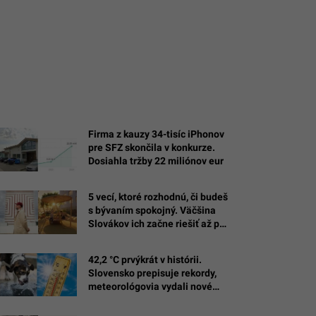
Firma z kauzy 34-tisíc iPhonov
pre SFZ skončila v konkurze.
Dosiahla tržby 22 miliónov eur
5 vecí, ktoré rozhodnú, či budeš
s bývaním spokojný. Väčšina
Slovákov ich začne riešiť až po
nasťahovaní
42,2 °C prvýkrát v histórii.
Slovensko prepisuje rekordy,
meteorológovia vydali nové
varovania