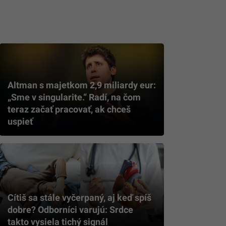
Altman s majetkom 2,9 miliardy eur:
„Sme v singularite.“ Radí, na čom
teraz začať pracovať, ak chceš
uspieť
Cítiš sa stále vyčerpaný, aj keď spíš
dobre? Odborníci varujú: Srdce
takto vysiela tichý signál