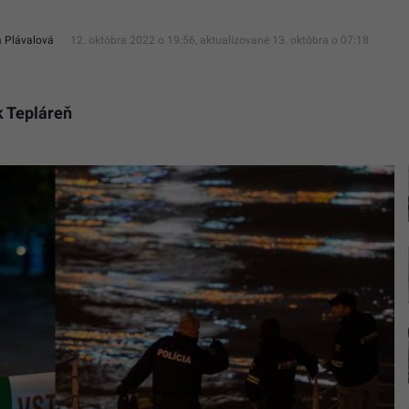
a Plávalová
12. októbra 2022 o 19:56, aktualizované 13. októbra o 07:18
k Tepláreň