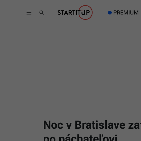
PREMIUM
Noc v Bratislave za
po páchateľovi