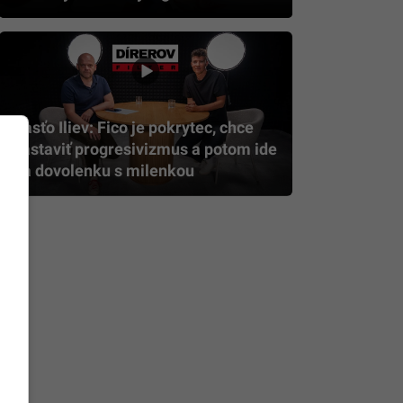
Rasťo Iliev: Fico je pokrytec, chce
zastaviť progresivizmus a potom ide
na dovolenku s milenkou