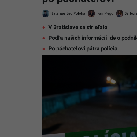
Natanael Leo Poloha
Ivan Mego
Barbor
V Bratislave sa strieľalo
Podľa našich informácií ide o podni
Po páchateľovi pátra polícia